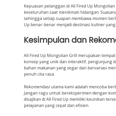
Kepuasan pelanggan di All Fired Up Mongolian G
keseluruhan saat menikmati hidangan. Suasan
sehingga setiap suapan membawa momen berhar
Up benar-benar menjadi destinasi kuliner yang
Kesimpulan dan Rekom
All Fired Up Mongolian Grill merupakan tempat 
konsep yang unik dan interaktif, pengunjung d
bahan makanan yang segar dan bervariasi me
penuh cita rasa.
Rekomendasi utama kami adalah mencoba berba
Jangan ragu untuk bereksperimen dengan komb
disajikan di All Fired Up memiliki keunikan ter
pelayanan yang cepat dan efisien.