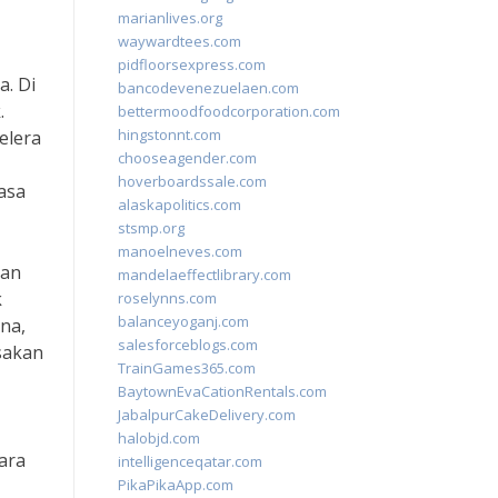
marianlives.org
waywardtees.com
pidfloorsexpress.com
a. Di
bancodevenezuelaen.com
.
bettermoodfoodcorporation.com
hingstonnt.com
elera
chooseagender.com
hoverboardssale.com
asa
alaskapolitics.com
stsmp.org
manoelneves.com
han
mandelaeffectlibrary.com
k
roselynns.com
balanceyoganj.com
na,
salesforceblogs.com
sakan
TrainGames365.com
BaytownEvaCationRentals.com
JabalpurCakeDelivery.com
halobjd.com
ara
intelligenceqatar.com
PikaPikaApp.com