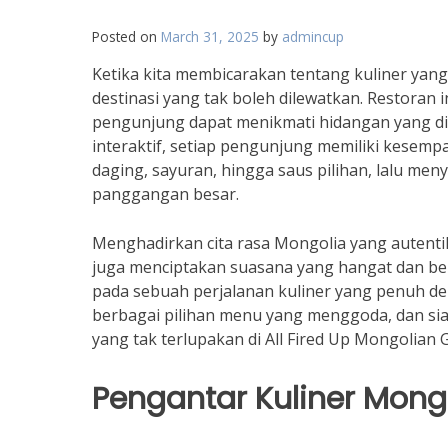
Posted on
March 31, 2025
by
admincup
Ketika kita membicarakan tentang kuliner yang
destinasi yang tak boleh dilewatkan. Restora
pengunjung dapat menikmati hidangan yang dis
interaktif, setiap pengunjung memiliki kesemp
daging, sayuran, hingga saus pilihan, lalu me
panggangan besar.
Menghadirkan cita rasa Mongolia yang autentik
juga menciptakan suasana yang hangat dan be
pada sebuah perjalanan kuliner yang penuh den
berbagai pilihan menu yang menggoda, dan sia
yang tak terlupakan di All Fired Up Mongolian Gr
Pengantar Kuliner Mong