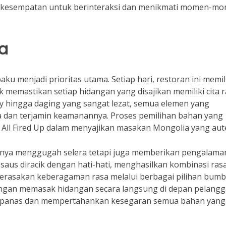
i kesempatan untuk berinteraksi dan menikmati momen-m
a
baku menjadi prioritas utama. Setiap hari, restoran ini memil
 memastikan setiap hidangan yang disajikan memiliki cita 
hy hingga daging yang sangat lezat, semua elemen yang
a dan terjamin keamanannya. Proses pemilihan bahan yang
n All Fired Up dalam menyajikan masakan Mongolia yang aute
 hanya menggugah selera tetapi juga memberikan pengalama
 saus diracik dengan hati-hati, menghasilkan kombinasi ras
rasakan keberagaman rasa melalui berbagai pilihan bumb
Dengan memasak hidangan secara langsung di depan pelangg
 panas dan mempertahankan kesegaran semua bahan yang