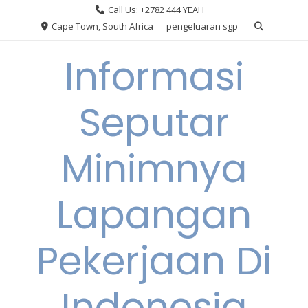
Skip
Call Us: +2782 444 YEAH
to
Cape Town, South Africa
pengeluaran sgp
content
Informasi
Seputar
Minimnya
Lapangan
Pekerjaan Di
Indonesia