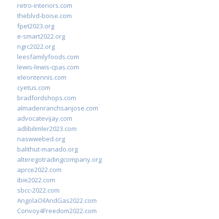
retro-interiors.com
theblvd-boise.com
fpet2023.org
e-smart2022.org
ngrc2022.org
leesfamilyfoods.com
lewis-lewis-cpas.com
eleontennis.com
cyetus.com
bradfordshops.com
almadenranchsanjose.com
advocatevijay.com
adlibilimler2023.com
naswwebed.org
balithut-manado.org
alteregotradingcompany.org
aprce2022.com
ibie2022.com
sbcc-2022.com
AngolaOilAndGas2022.com
Convoy4Freedom2022.com