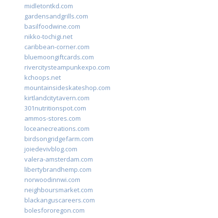
midletontkd.com
gardensandgrills.com
basilfoodwine.com
nikko-tochigi.net
caribbean-corner.com
bluemoongiftcards.com
rivercitysteampunkexpo.com
kchoops.net
mountainsideskateshop.com
kirtlandcitytavern.com
301nutritionspot.com
ammos-stores.com
loceanecreations.com
birdsongridgefarm.com
joiedevivblog.com
valera-amsterdam.com
libertybrandhemp.com
norwoodinnwi.com
neighboursmarket.com
blackanguscareers.com
bolesfororegon.com