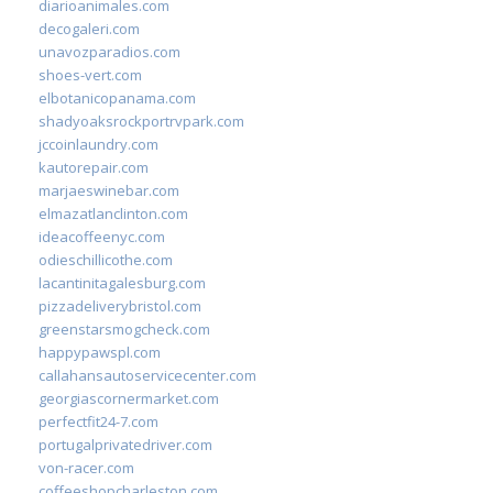
diarioanimales.com
decogaleri.com
unavozparadios.com
shoes-vert.com
elbotanicopanama.com
shadyoaksrockportrvpark.com
jccoinlaundry.com
kautorepair.com
marjaeswinebar.com
elmazatlanclinton.com
ideacoffeenyc.com
odieschillicothe.com
lacantinitagalesburg.com
pizzadeliverybristol.com
greenstarsmogcheck.com
happypawspl.com
callahansautoservicecenter.com
georgiascornermarket.com
perfectfit24-7.com
portugalprivatedriver.com
von-racer.com
coffeeshopcharleston.com