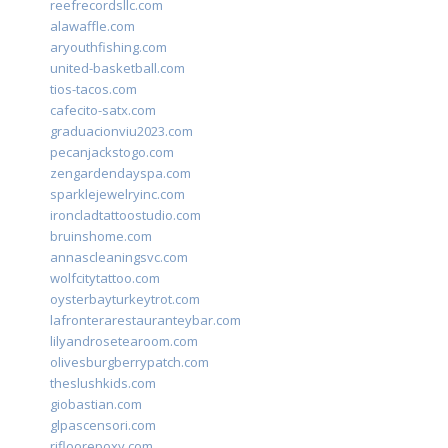
reefrecordsllc.com
alawaffle.com
aryouthfishing.com
united-basketball.com
tios-tacos.com
cafecito-satx.com
graduacionviu2023.com
pecanjackstogo.com
zengardendayspa.com
sparklejewelryinc.com
ironcladtattoostudio.com
bruinshome.com
annascleaningsvc.com
wolfcitytattoo.com
oysterbayturkeytrot.com
lafronterarestauranteybar.com
lilyandrosetearoom.com
olivesburgberrypatch.com
theslushkids.com
giobastian.com
glpascensori.com
rifloorepoxy.com