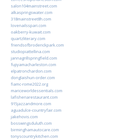
salon104mainstreet.com
alkaspringswater.com
318mainstreet8h.com
lovenailsspari.com
oakberry-kuwait.com
quartzliterary.com
friendsofbroderickpark.com
studiopiattellina.com
jannagrillspringfield.com
fujiyamacharleston.com
elpatronchardon.com
donglaishun-order.com
fiamc-rome2022.org
mariceworldessentials.com
lafisheriarestaurant.com
915jazzandmore.com
aguadulce-countryfair.com
jakehovis.com
bosswingsduluth.com
birminghamautocare.com
tonyscountrykitchen.com