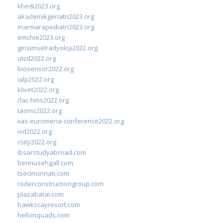
khedi2023.org
akademikgeriatri2023.org
marmarapediatri2023.org
emchie2023.org
girisimselradyoloji2022.org
utcd2022.org
biosensor2022.org
ialp2022.org
klivet2022.org
ifac-hms2022.org
taoms2022.org
iias-euromena-conference2022.org
ivd2022.org
csity2022.org
ibsarstudyabroad.com
bennusehgall.com
tsecincinnati.com
roderconstructiongroup.com
plazabatai.com
hawkscayresort.com
hellonquads.com