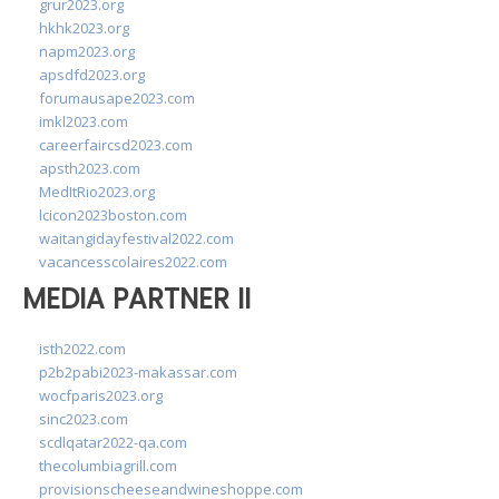
grur2023.org
hkhk2023.org
napm2023.org
apsdfd2023.org
forumausape2023.com
imkl2023.com
careerfaircsd2023.com
apsth2023.com
MedItRio2023.org
lcicon2023boston.com
waitangidayfestival2022.com
vacancesscolaires2022.com
MEDIA PARTNER II
isth2022.com
p2b2pabi2023-makassar.com
wocfparis2023.org
sinc2023.com
scdlqatar2022-qa.com
thecolumbiagrill.com
provisionscheeseandwineshoppe.com