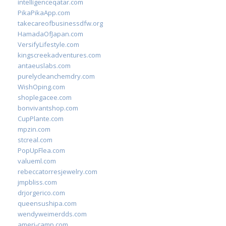
intelligenceqatar.com
PikaPikaApp.com
takecareofbusinessdfw.org
HamadaOfJapan.com
VersifyLifestyle.com
kingscreekadventures.com
antaeuslabs.com
purelycleanchemdry.com
WishOping.com
shoplegacee.com
bonvivantshop.com
CupPlante.com
mpzin.com
stcreal.com
PopUpFlea.com
valueml.com
rebeccatorresjewelry.com
jmpbliss.com
drjorgerico.com
queensushipa.com
wendyweimerdds.com
ameri-camp.com