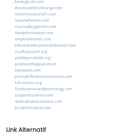
bodega-ole.com
thestreamlinerlounge.com
mestrinorubanofc.com
novelatherton.com
nassvalleygardens.net
electjohnstewart.com
omptourtravels.com
tribratanews-polreskebumen.com
rsudbayuasih.org
publikjurnalistik.org
juneteenthapparel.net
italywarm.com
journaloffinanceeconomics.com
kvk-kumari.org
foodscienceandtechnology.com
scisportsscience.com
addisababacuisineaz.com
burgerimcamas.com
Link Alternatif