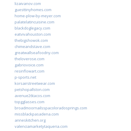
lizaivanov.com
guesttinyhomes.com
home-plow-by-meyer.com
palatelatincuisine.com
blackdoglegacy.com
eatvivahouston.com
thebigshowok.com
chimeandstave.com
greatwallseafoodny.com
theloverose.com
gabriovoice.com
resinflowart.com
p-sports.net
korsairstreetwear.com
petshopallston.com
avenue26tacos.com
topgglasses.com
broadmoornailsspacoloradosprings.com
missblackpasadena.com
anneskitchen.org
valenciamarketytaqueria.com