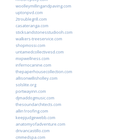
woolleymillingandpaving.com
uptonpvd.com
2troublegrill.com
casateranga.com
sticksandstonesstudiooh.com
walkers-treeservice.com
shopmossi.com
untamedcollectivesd.com
mxpwellness.com
infernocanine.com
thepaperhousecollection.com
allisonwillisholley.com
solslite.org
portwayinn.com
djmaddogmusic.com
thesoundarchitects.com
allin1roofing.com
keepjudgewebb.com
anatomyofadventure.com
drivancastillo.com
cmmedspa.com