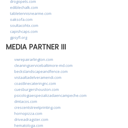
drogopets.com
ediblechalk.com
tabletennisnearme.com
oaksofa.com
soultacohtx.com
capishcaps.com
gpsyfl.org
MEDIA PARTNER III
vwrepairarlington.com
cleaningservicebaltimore-md.com
beckslandscapeandfence.com
vistaaltadelveramendi.com
coastlinecateringnc.com
cuesburgershouston.com
psicologiaespecializadaencampeche.com
dmtacos.com
crescentstreetprinting.com
hornopizza.com
driveadragster.com
hematologa.com