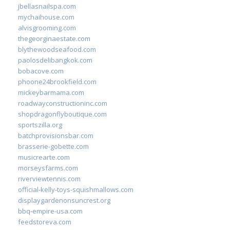
jbellasnailspa.com
mychaihouse.com
alvisgrooming.com
thegeorginaestate.com
blythewoodseafood.com
paolosdelibangkok.com
bobacove.com
phoone24brookfield.com
mickeybarmama.com
roadwayconstructioninc.com
shopdragonflyboutique.com
sportszilla.org
batchprovisionsbar.com
brasserie-gobette.com
musicrearte.com
morseysfarms.com
riverviewtennis.com
official-kelly-toys-squishmallows.com
displaygardenonsuncrest.org
bbq-empire-usa.com
feedstoreva.com