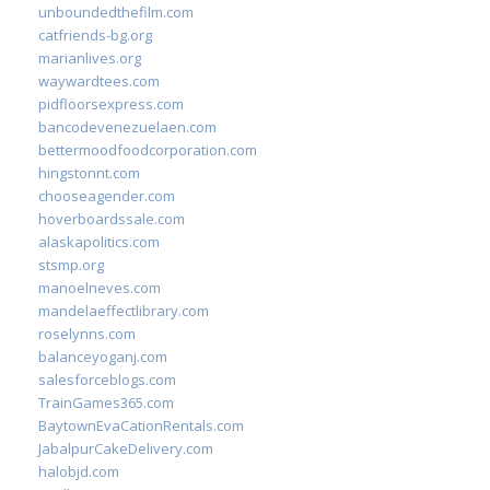
unboundedthefilm.com
catfriends-bg.org
marianlives.org
waywardtees.com
pidfloorsexpress.com
bancodevenezuelaen.com
bettermoodfoodcorporation.com
hingstonnt.com
chooseagender.com
hoverboardssale.com
alaskapolitics.com
stsmp.org
manoelneves.com
mandelaeffectlibrary.com
roselynns.com
balanceyoganj.com
salesforceblogs.com
TrainGames365.com
BaytownEvaCationRentals.com
JabalpurCakeDelivery.com
halobjd.com