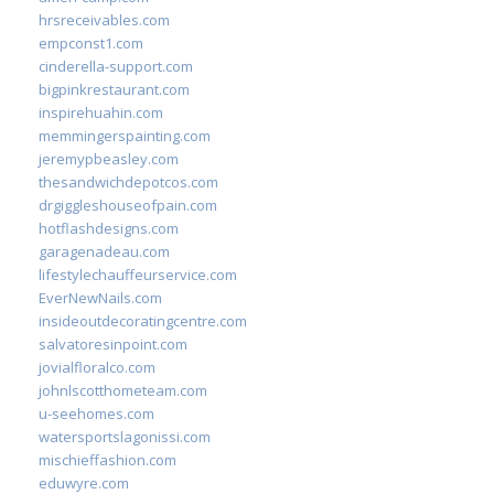
hrsreceivables.com
empconst1.com
cinderella-support.com
bigpinkrestaurant.com
inspirehuahin.com
memmingerspainting.com
jeremypbeasley.com
thesandwichdepotcos.com
drgiggleshouseofpain.com
hotflashdesigns.com
garagenadeau.com
lifestylechauffeurservice.com
EverNewNails.com
insideoutdecoratingcentre.com
salvatoresinpoint.com
jovialfloralco.com
johnlscotthometeam.com
u-seehomes.com
watersportslagonissi.com
mischieffashion.com
eduwyre.com