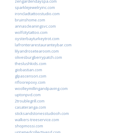
zengardendayspa.com
sparklejewelryinc.com
ironcladtattoostudio.com
bruinshome.com
annascleaningsvc.com
wolfcitytattoo.com
oysterbayturkeytrot.com
lafronterarestauranteybar.com
lilyandrosetearoom.com
olivesburgberrypatch.com
theslushkids.com
giobastian.com
glpascensori.com
rifloorepoxy.com
woolleymillingandpaving.com
uptonpvd.com
2troublegrill.com
casateranga.com
sticksandstonesstudiooh.com
walkers-treeservice.com
shopmossi.com
untamedcollectivesd.com