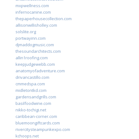
mxpwellness.com
infernocanine.com
thepaperhousecollection.com
allisonwillisholley.com
solslite.org
portwayinn.com
djmaddogmusic.com
thesoundarchitects.com
allin1roofing.com
keepjudgewebb.com
anatomyofadventure.com
drivancastillo.com
cmmedspa.com
midletontkd.com
gardensandgrills.com
basilfoodwine.com
nikko-tochigi.net
caribbean-corner.com
bluemoongiftcards.com
rivercitysteampunkexpo.com
kchoops.net