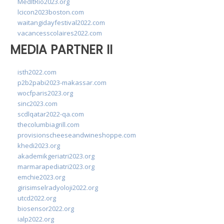
MedItRio2023.org
lcicon2023boston.com
waitangidayfestival2022.com
vacancesscolaires2022.com
MEDIA PARTNER II
isth2022.com
p2b2pabi2023-makassar.com
wocfparis2023.org
sinc2023.com
scdlqatar2022-qa.com
thecolumbiagrill.com
provisionscheeseandwineshoppe.com
khedi2023.org
akademikgeriatri2023.org
marmarapediatri2023.org
emchie2023.org
girisimselradyoloji2022.org
utcd2022.org
biosensor2022.org
ialp2022.org