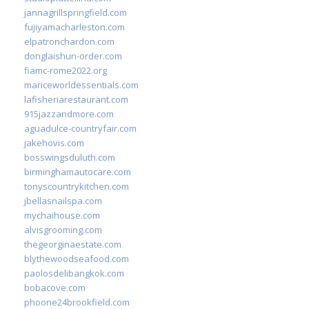
jannagrillspringfield.com
fujiyamacharleston.com
elpatronchardon.com
donglaishun-order.com
fiamc-rome2022.org
mariceworldessentials.com
lafisheriarestaurant.com
915jazzandmore.com
aguadulce-countryfair.com
jakehovis.com
bosswingsduluth.com
birminghamautocare.com
tonyscountrykitchen.com
jbellasnailspa.com
mychaihouse.com
alvisgrooming.com
thegeorginaestate.com
blythewoodseafood.com
paolosdelibangkok.com
bobacove.com
phoone24brookfield.com