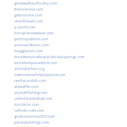
greatwallseafoodny.com
theloverose.com
gabriovoice.com
resinflowart.com
p-sports.net
korsairstreetwear.com
petshopallston.com
avenue26tacos.com
topgglasses.com
broadmoornailsspacoloradosprings.com
missblackpasadena.com
anneskitchen.org
valenciamarketytaqueria.com
reefrecordsllc.com
alawaffle.com
aryouthfishing.com
united-basketball.com
tios-tacos.com
cafecito-satx.com
graduacionviu2023.com
pecanjackstogo.com