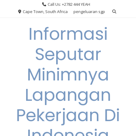
Skip
Call Us: +2782 444 YEAH
to
Cape Town, South Africa
pengeluaran sgp
content
Informasi
Seputar
Minimnya
Lapangan
Pekerjaan Di
Indonesia