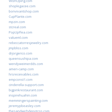
WishOping.com
shoplegacee.com
bonvivantshop.com
CupPlante.com
mpzin.com
stcreal.com
PopUpFlea.com
valueml.com
rebeccatorresjewelry.com
jmpbliss.com
drjorgerico.com
queensushipa.com
wendyweimerdds.com
ameri-camp.com
hrsreceivables.com
empconst1.com
cinderella-support.com
bigpinkrestaurant.com
inspirehuahin.com
memmingerspainting.com
jeremypbeasley.com
thesandwichdepotcos.com