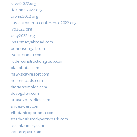
klivet2022.org
ifac-hms2022.org
taoms2022.org
iias-euromena-conference2022.org
ivd2022.org
csity2022.org
ibsarstudyabroad.com
bennusehgall.com
tsecincinnati.com
roderconstructiongroup.com
plazabatai.com
hawkscayresort.com
hellonquads.com
diarioanimales.com
decogaleri.com
unavozparadios.com
shoes-vert.com
elbotanicopanama.com
shadyoaksrockportrvpark.com
jccoinlaundry.com
kautorepair.com