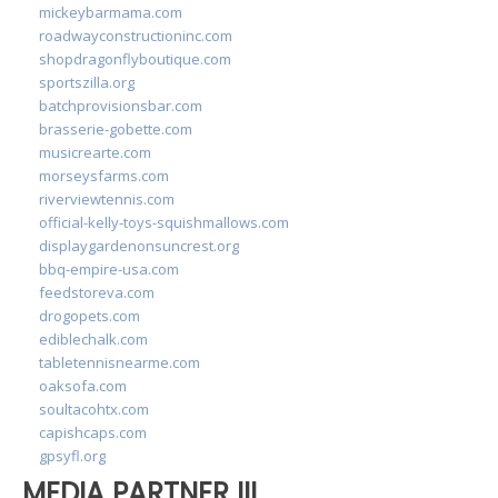
mickeybarmama.com
roadwayconstructioninc.com
shopdragonflyboutique.com
sportszilla.org
batchprovisionsbar.com
brasserie-gobette.com
musicrearte.com
morseysfarms.com
riverviewtennis.com
official-kelly-toys-squishmallows.com
displaygardenonsuncrest.org
bbq-empire-usa.com
feedstoreva.com
drogopets.com
ediblechalk.com
tabletennisnearme.com
oaksofa.com
soultacohtx.com
capishcaps.com
gpsyfl.org
MEDIA PARTNER III