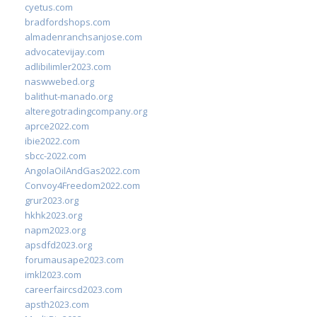
cyetus.com
bradfordshops.com
almadenranchsanjose.com
advocatevijay.com
adlibilimler2023.com
naswwebed.org
balithut-manado.org
alteregotradingcompany.org
aprce2022.com
ibie2022.com
sbcc-2022.com
AngolaOilAndGas2022.com
Convoy4Freedom2022.com
grur2023.org
hkhk2023.org
napm2023.org
apsdfd2023.org
forumausape2023.com
imkl2023.com
careerfaircsd2023.com
apsth2023.com