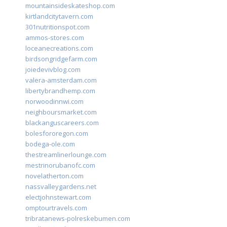
mountainsideskateshop.com
kirtlandcitytavern.com
301nutritionspot.com
ammos-stores.com
loceanecreations.com
birdsongridgefarm.com
joiedevivblog.com
valera-amsterdam.com
libertybrandhemp.com
norwoodinnwi.com
neighboursmarket.com
blackanguscareers.com
bolesfororegon.com
bodega-ole.com
thestreamlinerlounge.com
mestrinorubanofc.com
novelatherton.com
nassvalleygardens.net
electjohnstewart.com
omptourtravels.com
tribratanews-polreskebumen.com