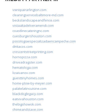
vwrepairarlington.com
cleaningservicebaltimore-md.com
beckslandscapeandfence.com
vistaaltadelveramendi.com
coastlinecateringnc.com
cuesburgershouston.com
psicologiaespecializadaencampeche.com
dmtacos.com
crescentstreetprinting.com
hornopizza.com
driveadragster.com
hematologa.com
lizaivanov.com
guesttinyhomes.com
home-plow-by-meyer.com
palatelatincuisine.com
blackdoglegacy.com
eatvivahouston.com
thebigshowok.com
chimeandstave.com