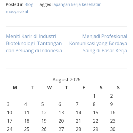
Posted in
Blog
Tagged
lapangan kerja kesehatan
masyarakat
Post
Meniti Karir di Industri
Menjadi Profesional
Bioteknologi: Tantangan
Komunikasi yang Berdaya
dan Peluang di Indonesia
Saing di Pasar Kerja
navigation
August 2026
M
T
W
T
F
S
S
1
2
3
4
5
6
7
8
9
10
11
12
13
14
15
16
17
18
19
20
21
22
23
24
25
26
27
28
29
30