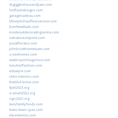
drgiggleshouseofpain.com
hotflashdesigns.com
garagenadeau.com
lifestylechauffeurservice.com
EverNewNails.com
insideoutdecoratingcentre.com
salvatoresinpoint.com
jovialfloralco.com
johnlscotthometeam.com
u-seehomes.com
watersportslagonissi.com
mischieffashion.com
eduwyre.com
retro-interiors.com
theblvd-boise.com
fpet2023.org
e-smart2022.org
ngrc2022.org
leesfamilyfoods.com
lewis-lewis-cpas.com
eleontennis.com