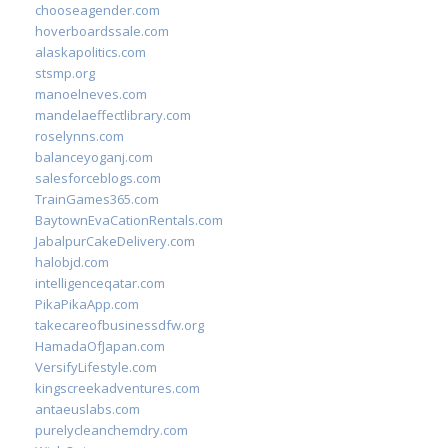
chooseagender.com
hoverboardssale.com
alaskapolitics.com
stsmp.org
manoelneves.com
mandelaeffectlibrary.com
roselynns.com
balanceyoganj.com
salesforceblogs.com
TrainGames365.com
BaytownEvaCationRentals.com
JabalpurCakeDelivery.com
halobjd.com
intelligenceqatar.com
PikaPikaApp.com
takecareofbusinessdfw.org
HamadaOfJapan.com
VersifyLifestyle.com
kingscreekadventures.com
antaeuslabs.com
purelycleanchemdry.com