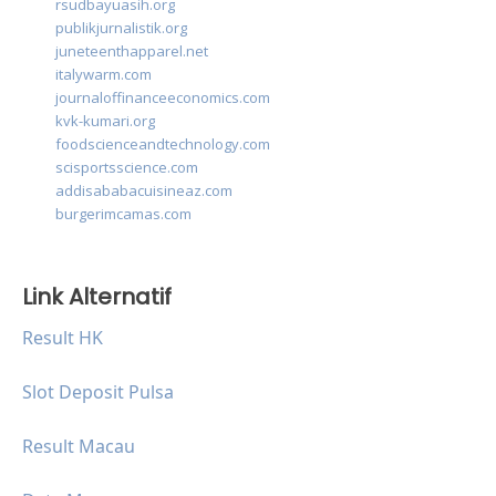
rsudbayuasih.org
publikjurnalistik.org
juneteenthapparel.net
italywarm.com
journaloffinanceeconomics.com
kvk-kumari.org
foodscienceandtechnology.com
scisportsscience.com
addisababacuisineaz.com
burgerimcamas.com
Link Alternatif
Result HK
Slot Deposit Pulsa
Result Macau