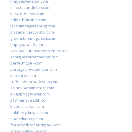
marjaeswinebar.com
elmazatlanclinton.com
ideacoffeenyc.com
odieschillicothe.com
lacantinitagalesburg.com
pizzadeliverybristol.com
greenstarsmogcheck.com
happypawspl.com
callahansautoservicecenter.com
georgiascornermarket.com
perfectfit24-7.com
portugalprivatedriver.com
von-racer.com
coffeeshopcharleston.com
salon104mainstreet.com
alkaspringswater.com
318mainstreet8h.com
lovenailsspari.com
oakberry-kuwait.com
quartzliterary.com
friendsofbroderickpark.com
studiopiattellina.com