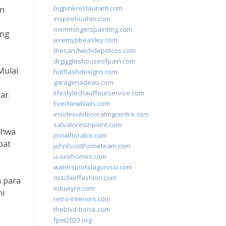
bigpinkrestaurant.com
an
inspirehuahin.com
memmingerspainting.com
ing
jeremypbeasley.com
thesandwichdepotcos.com
drgiggleshouseofpain.com
Mulai
hotflashdesigns.com
garagenadeau.com
lifestylechauffeurservice.com
ar.
EverNewNails.com
insideoutdecoratingcentre.com
salvatoresinpoint.com
bahwa
jovialfloralco.com
pat
johnlscotthometeam.com
u-seehomes.com
watersportslagonissi.com
mischieffashion.com
 para
eduwyre.com
ni
retro-interiors.com
theblvd-boise.com
fpet2023.org