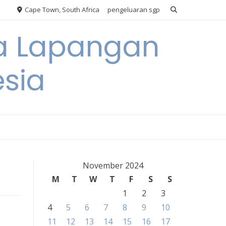
Cape Town, South Africa
pengeluaran sgp
ya Lapangan
esia
November 2024
M
T
W
T
F
S
S
1
2
3
4
5
6
7
8
9
10
11
12
13
14
15
16
17