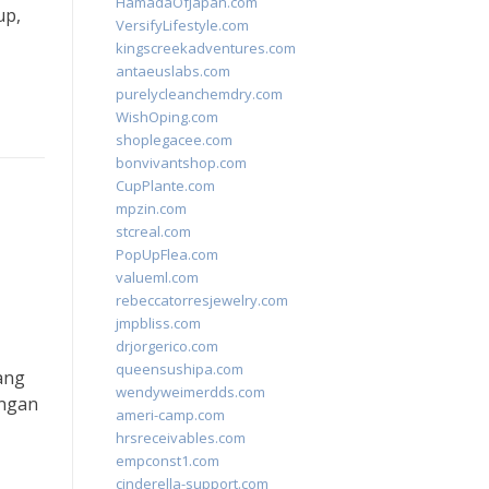
HamadaOfJapan.com
up,
VersifyLifestyle.com
kingscreekadventures.com
antaeuslabs.com
purelycleanchemdry.com
WishOping.com
shoplegacee.com
bonvivantshop.com
CupPlante.com
mpzin.com
stcreal.com
PopUpFlea.com
valueml.com
rebeccatorresjewelry.com
jmpbliss.com
drjorgerico.com
queensushipa.com
ang
wendyweimerdds.com
engan
ameri-camp.com
hrsreceivables.com
empconst1.com
cinderella-support.com