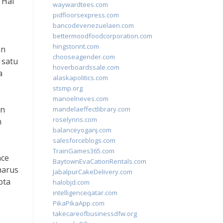
 Hal
waywardtees.com
pidfloorsexpress.com
bancodevenezuelaen.com
bettermoodfoodcorporation.com
hingstonnt.com
an
chooseagender.com
 satu
hoverboardssale.com
a
alaskapolitics.com
stsmp.org
manoelneves.com
an
mandelaeffectlibrary.com
roselynns.com
n
balanceyoganj.com
salesforceblogs.com
TrainGames365.com
nce
BaytownEvaCationRentals.com
harus
JabalpurCakeDelivery.com
pta
halobjd.com
intelligenceqatar.com
PikaPikaApp.com
takecareofbusinessdfw.org