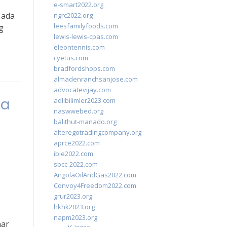
e-smart2022.org
 ada
ngrc2022.org
leesfamilyfoods.com
g
lewis-lewis-cpas.com
eleontennis.com
cyetus.com
bradfordshops.com
almadenranchsanjose.com
advocatevijay.com
ia
adlibilimler2023.com
naswwebed.org
balithut-manado.org
alteregotradingcompany.org
aprce2022.com
ibie2022.com
sbcc-2022.com
AngolaOilAndGas2022.com
Convoy4Freedom2022.com
grur2023.org
hkhk2023.org
napm2023.org
nar