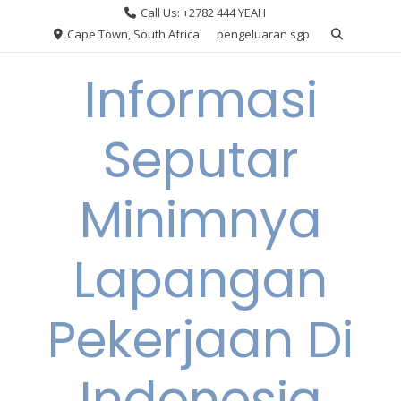
Skip
Call Us: +2782 444 YEAH
to
Cape Town, South Africa
pengeluaran sgp
content
Informasi
Seputar
Minimnya
Lapangan
Pekerjaan Di
Indonesia