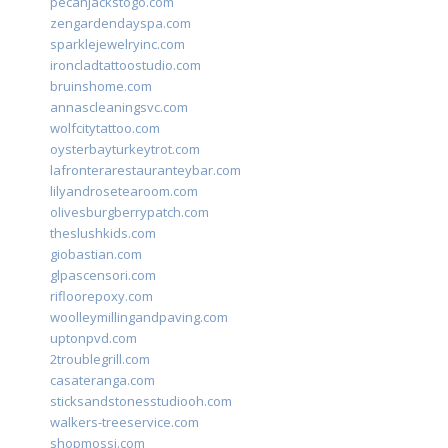
pecanjackstogo.com
zengardendayspa.com
sparklejewelryinc.com
ironcladtattoostudio.com
bruinshome.com
annascleaningsvc.com
wolfcitytattoo.com
oysterbayturkeytrot.com
lafronterarestauranteybar.com
lilyandrosetearoom.com
olivesburgberrypatch.com
theslushkids.com
giobastian.com
glpascensori.com
rifloorepoxy.com
woolleymillingandpaving.com
uptonpvd.com
2troublegrill.com
casateranga.com
sticksandstonesstudiooh.com
walkers-treeservice.com
shopmossi.com