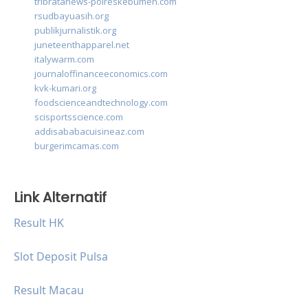
tribratanews-polreskebumen.com
rsudbayuasih.org
publikjurnalistik.org
juneteenthapparel.net
italywarm.com
journaloffinanceeconomics.com
kvk-kumari.org
foodscienceandtechnology.com
scisportsscience.com
addisababacuisineaz.com
burgerimcamas.com
Link Alternatif
Result HK
Slot Deposit Pulsa
Result Macau