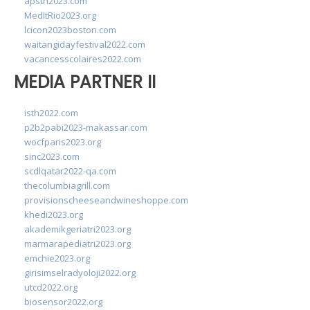
apsth2023.com
MedItRio2023.org
lcicon2023boston.com
waitangidayfestival2022.com
vacancesscolaires2022.com
MEDIA PARTNER II
isth2022.com
p2b2pabi2023-makassar.com
wocfparis2023.org
sinc2023.com
scdlqatar2022-qa.com
thecolumbiagrill.com
provisionscheeseandwineshoppe.com
khedi2023.org
akademikgeriatri2023.org
marmarapediatri2023.org
emchie2023.org
girisimselradyoloji2022.org
utcd2022.org
biosensor2022.org