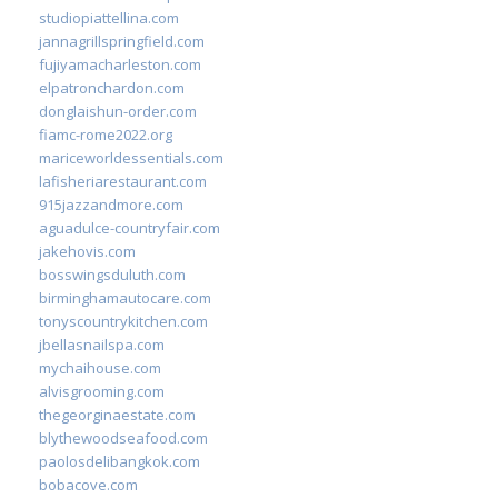
studiopiattellina.com
jannagrillspringfield.com
fujiyamacharleston.com
elpatronchardon.com
donglaishun-order.com
fiamc-rome2022.org
mariceworldessentials.com
lafisheriarestaurant.com
915jazzandmore.com
aguadulce-countryfair.com
jakehovis.com
bosswingsduluth.com
birminghamautocare.com
tonyscountrykitchen.com
jbellasnailspa.com
mychaihouse.com
alvisgrooming.com
thegeorginaestate.com
blythewoodseafood.com
paolosdelibangkok.com
bobacove.com