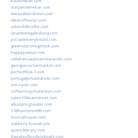
kautorepair.com
marjaeswinebar.com
elmazatlanclinton.com
ideacoffeenyc.com
odieschillicothe.com
lacantinitagalesburg.com
pizzadeliverybristol.com
greenstarsmogcheck.com
happypawspl.com
callahansautoservicecenter.com
georgiascornermarket.com
perfectfit24-7.com
portugalprivatedriver.com
von-racer.com
coffeeshopcharleston.com
salon104mainstreet.com
alkaspringswater.com
318mainstreet8h.com
lovenailsspari.com
oakberry-kuwait.com
quartzliterary.com
friendsofbroderickpark.com