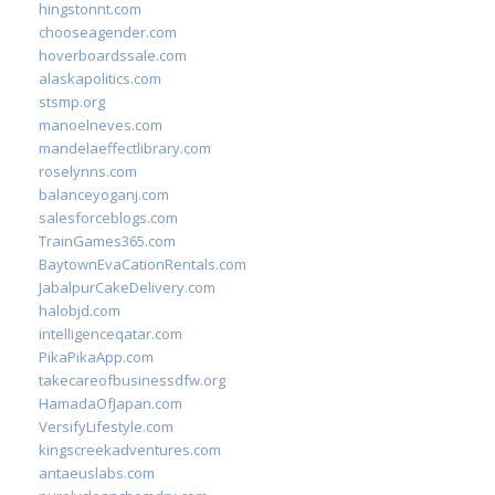
hingstonnt.com
chooseagender.com
hoverboardssale.com
alaskapolitics.com
stsmp.org
manoelneves.com
mandelaeffectlibrary.com
roselynns.com
balanceyoganj.com
salesforceblogs.com
TrainGames365.com
BaytownEvaCationRentals.com
JabalpurCakeDelivery.com
halobjd.com
intelligenceqatar.com
PikaPikaApp.com
takecareofbusinessdfw.org
HamadaOfJapan.com
VersifyLifestyle.com
kingscreekadventures.com
antaeuslabs.com