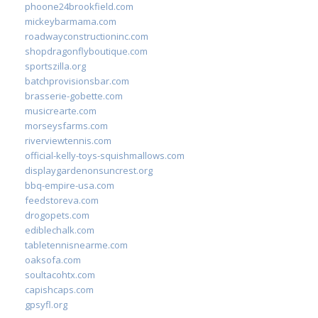
phoone24brookfield.com
mickeybarmama.com
roadwayconstructioninc.com
shopdragonflyboutique.com
sportszilla.org
batchprovisionsbar.com
brasserie-gobette.com
musicrearte.com
morseysfarms.com
riverviewtennis.com
official-kelly-toys-squishmallows.com
displaygardenonsuncrest.org
bbq-empire-usa.com
feedstoreva.com
drogopets.com
ediblechalk.com
tabletennisnearme.com
oaksofa.com
soultacohtx.com
capishcaps.com
gpsyfl.org