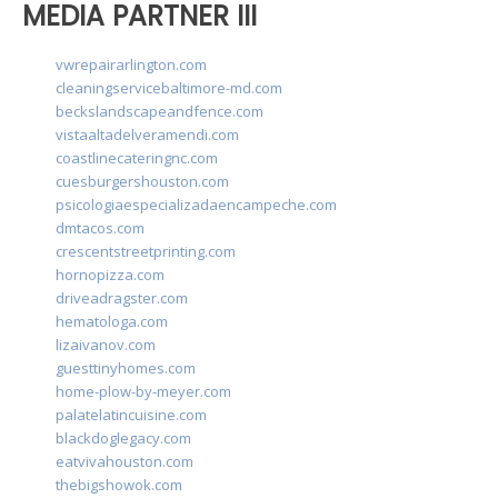
MEDIA PARTNER III
vwrepairarlington.com
cleaningservicebaltimore-md.com
beckslandscapeandfence.com
vistaaltadelveramendi.com
coastlinecateringnc.com
cuesburgershouston.com
psicologiaespecializadaencampeche.com
dmtacos.com
crescentstreetprinting.com
hornopizza.com
driveadragster.com
hematologa.com
lizaivanov.com
guesttinyhomes.com
home-plow-by-meyer.com
palatelatincuisine.com
blackdoglegacy.com
eatvivahouston.com
thebigshowok.com