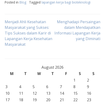
Posted in
Blog
Tagged
lapangan kerja bagi bioteknologi
Post
Menjadi Ahli Kesehatan
Menghadapi Persaingan
Masyarakat yang Sukses:
dalam Mendapatkan
Tips Sukses dalam Karir di
Informasi Lapangan Kerja
navigation
Lapangan Kerja Kesehatan
yang Diminati
Masyarakat
August 2026
M
T
W
T
F
S
S
1
2
3
4
5
6
7
8
9
10
11
12
13
14
15
16
17
18
19
20
21
22
23