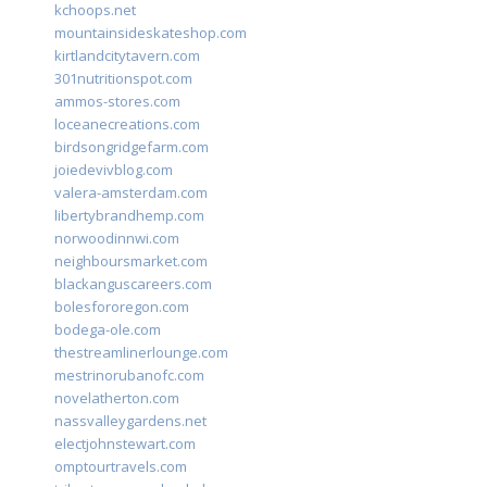
kchoops.net
mountainsideskateshop.com
kirtlandcitytavern.com
301nutritionspot.com
ammos-stores.com
loceanecreations.com
birdsongridgefarm.com
joiedevivblog.com
valera-amsterdam.com
libertybrandhemp.com
norwoodinnwi.com
neighboursmarket.com
blackanguscareers.com
bolesfororegon.com
bodega-ole.com
thestreamlinerlounge.com
mestrinorubanofc.com
novelatherton.com
nassvalleygardens.net
electjohnstewart.com
omptourtravels.com