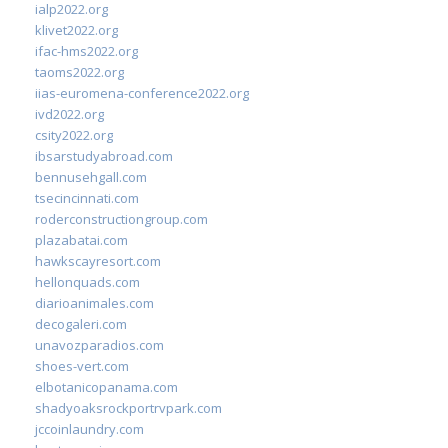
ialp2022.org
klivet2022.org
ifac-hms2022.org
taoms2022.org
iias-euromena-conference2022.org
ivd2022.org
csity2022.org
ibsarstudyabroad.com
bennusehgall.com
tsecincinnati.com
roderconstructiongroup.com
plazabatai.com
hawkscayresort.com
hellonquads.com
diarioanimales.com
decogaleri.com
unavozparadios.com
shoes-vert.com
elbotanicopanama.com
shadyoaksrockportrvpark.com
jccoinlaundry.com