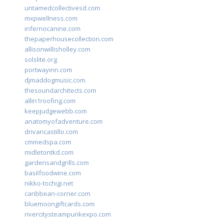
untamedcollectivesd.com
mxpwellness.com
infernocanine.com
thepaperhousecollection.com
allisonwillisholley.com
solslite.org
portwayinn.com
djmaddogmusic.com
thesoundarchitects.com
allin1roofing.com
keepjudgewebb.com
anatomyofadventure.com
drivancastillo.com
cmmedspa.com
midletontkd.com
gardensandgrills.com
basilfoodwine.com
nikko-tochigi.net
caribbean-corner.com
bluemoongiftcards.com
rivercitysteampunkexpo.com