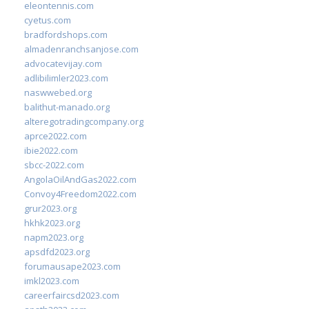
eleontennis.com
cyetus.com
bradfordshops.com
almadenranchsanjose.com
advocatevijay.com
adlibilimler2023.com
naswwebed.org
balithut-manado.org
alteregotradingcompany.org
aprce2022.com
ibie2022.com
sbcc-2022.com
AngolaOilAndGas2022.com
Convoy4Freedom2022.com
grur2023.org
hkhk2023.org
napm2023.org
apsdfd2023.org
forumausape2023.com
imkl2023.com
careerfaircsd2023.com