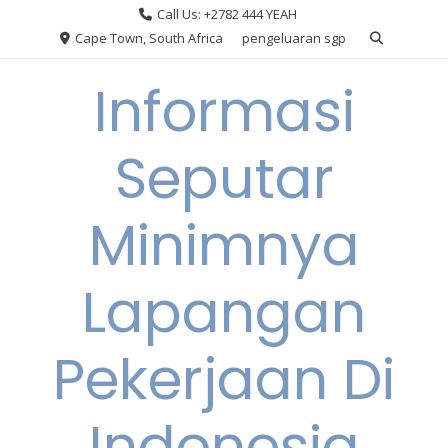
Skip
Call Us: +2782 444 YEAH
to
Cape Town, South Africa
pengeluaran sgp
content
Informasi
Seputar
Minimnya
Lapangan
Pekerjaan Di
Indonesia