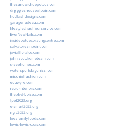
thesandwichdepotcos.com
drgiggleshouseofpain.com
hotflashdesigns.com
garagenadeau.com
lifestylechauffeurservice.com
EverNewNails.com
insideoutdecoratingcentre.com
salvatoresinpoint.com
jovialfloralco.com
johnlscotthometeam.com
u-seehomes.com
watersportslagonissi.com
mischieffashion.com
eduwyre.com
retro-interiors.com
theblvd-boise.com
fpet2023.org
e-smart2022.org
ngrc2022.org
leesfamilyfoods.com
lewis-lewis-cpas.com