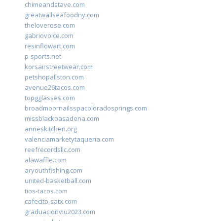
chimeandstave.com
greatwallseafoodny.com
theloverose.com
gabriovoice.com
resinflowart.com
p-sports.net
korsairstreetwear.com
petshopallston.com
avenue26tacos.com
topgglasses.com
broadmoornailsspacoloradosprings.com
missblackpasadena.com
anneskitchen.org
valenciamarketytaqueria.com
reefrecordsllc.com
alawaffle.com
aryouthfishing.com
united-basketball.com
tios-tacos.com
cafecito-satx.com
graduacionviu2023.com