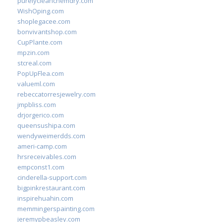
purelycleanchemdry.com
WishOping.com
shoplegacee.com
bonvivantshop.com
CupPlante.com
mpzin.com
stcreal.com
PopUpFlea.com
valueml.com
rebeccatorresjewelry.com
jmpbliss.com
drjorgerico.com
queensushipa.com
wendyweimerdds.com
ameri-camp.com
hrsreceivables.com
empconst1.com
cinderella-support.com
bigpinkrestaurant.com
inspirehuahin.com
memmingerspainting.com
jeremypbeasley.com