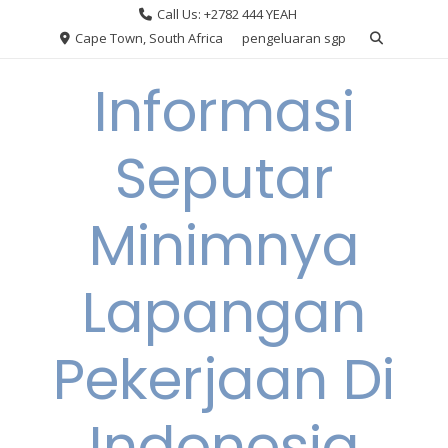
Skip
Call Us: +2782 444 YEAH
to
Cape Town, South Africa
pengeluaran sgp
content
Informasi
Seputar
Minimnya
Lapangan
Pekerjaan Di
Indonesia