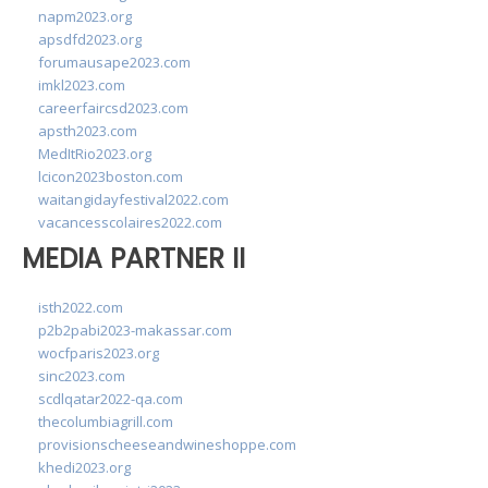
napm2023.org
apsdfd2023.org
forumausape2023.com
imkl2023.com
careerfaircsd2023.com
apsth2023.com
MedItRio2023.org
lcicon2023boston.com
waitangidayfestival2022.com
vacancesscolaires2022.com
MEDIA PARTNER II
isth2022.com
p2b2pabi2023-makassar.com
wocfparis2023.org
sinc2023.com
scdlqatar2022-qa.com
thecolumbiagrill.com
provisionscheeseandwineshoppe.com
khedi2023.org