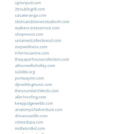
uptonpvd.com
2troublegrill.com
casateranga.com
sticksandstonesstudiooh.com
walkers-treeservice.com
shopmossi.com
untamedcollectivesd.com
mxpwellness.com
infernocanine.com
thepaperhousecollection.com
allisonwillisholley.com
solslite.org
portwayinn.com
djmaddogmusic.com
thesoundarchitects.com
allin1roofing.com
keepjudgewebb.com
anatomyofadventure.com
drivancastillo.com
cmmedspa.com
midletontkd.com