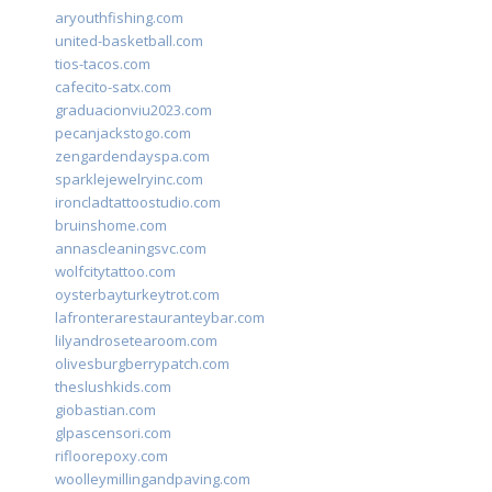
aryouthfishing.com
united-basketball.com
tios-tacos.com
cafecito-satx.com
graduacionviu2023.com
pecanjackstogo.com
zengardendayspa.com
sparklejewelryinc.com
ironcladtattoostudio.com
bruinshome.com
annascleaningsvc.com
wolfcitytattoo.com
oysterbayturkeytrot.com
lafronterarestauranteybar.com
lilyandrosetearoom.com
olivesburgberrypatch.com
theslushkids.com
giobastian.com
glpascensori.com
rifloorepoxy.com
woolleymillingandpaving.com