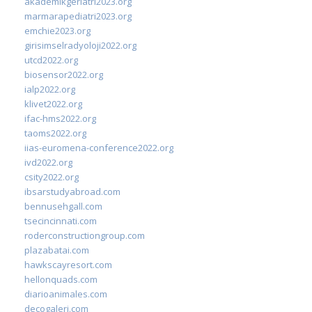
akademikgeriatri2023.org
marmarapediatri2023.org
emchie2023.org
girisimselradyoloji2022.org
utcd2022.org
biosensor2022.org
ialp2022.org
klivet2022.org
ifac-hms2022.org
taoms2022.org
iias-euromena-conference2022.org
ivd2022.org
csity2022.org
ibsarstudyabroad.com
bennusehgall.com
tsecincinnati.com
roderconstructiongroup.com
plazabatai.com
hawkscayresort.com
hellonquads.com
diarioanimales.com
decogaleri.com