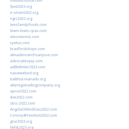
theblvd-boise.com
fpet2023.org
e-smart2022.org
ngrc2022.org
leesfamilyfoods.com
lewis-lewis-cpas.com
eleontennis.com
cyetus.com
bradfordshops.com
almadenranchsanjose.com
advocatevijay.com
adlibilimler2023.com
naswwebed.org
balithut-manado.org
alteregotradingcompany.org
aprce2022.com
ibie2022.com
sbcc-2022.com
AngolaOilAndGas2022.com
Convoy4Freedom2022.com
grur2023.org
hkhk2023.org