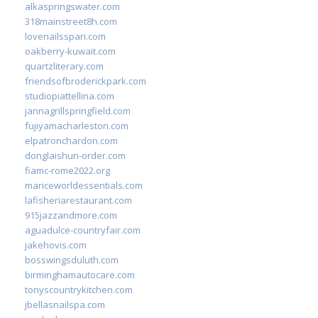
alkaspringswater.com
318mainstreet8h.com
lovenailsspari.com
oakberry-kuwait.com
quartzliterary.com
friendsofbroderickpark.com
studiopiattellina.com
jannagrillspringfield.com
fujiyamacharleston.com
elpatronchardon.com
donglaishun-order.com
fiamc-rome2022.org
mariceworldessentials.com
lafisheriarestaurant.com
915jazzandmore.com
aguadulce-countryfair.com
jakehovis.com
bosswingsduluth.com
birminghamautocare.com
tonyscountrykitchen.com
jbellasnailspa.com