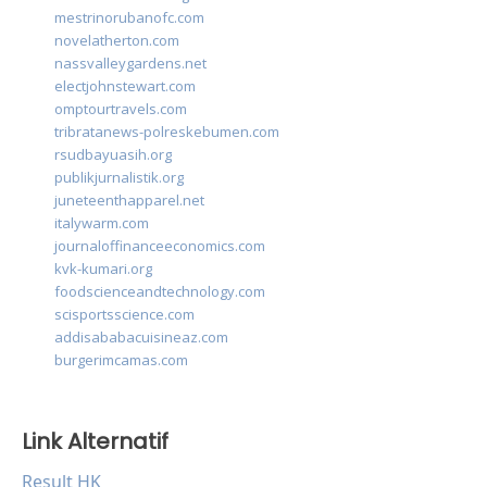
mestrinorubanofc.com
novelatherton.com
nassvalleygardens.net
electjohnstewart.com
omptourtravels.com
tribratanews-polreskebumen.com
rsudbayuasih.org
publikjurnalistik.org
juneteenthapparel.net
italywarm.com
journaloffinanceeconomics.com
kvk-kumari.org
foodscienceandtechnology.com
scisportsscience.com
addisababacuisineaz.com
burgerimcamas.com
Link Alternatif
Result HK