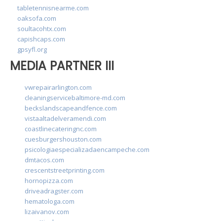
tabletennisnearme.com
oaksofa.com
soultacohtx.com
capishcaps.com
gpsyfl.org
MEDIA PARTNER III
vwrepairarlington.com
cleaningservicebaltimore-md.com
beckslandscapeandfence.com
vistaaltadelveramendi.com
coastlinecateringnc.com
cuesburgershouston.com
psicologiaespecializadaencampeche.com
dmtacos.com
crescentstreetprinting.com
hornopizza.com
driveadragster.com
hematologa.com
lizaivanov.com