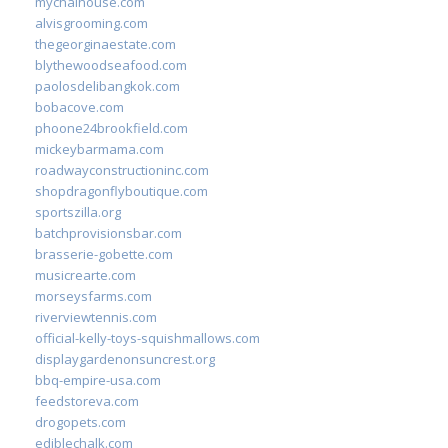
mychaihouse.com
alvisgrooming.com
thegeorginaestate.com
blythewoodseafood.com
paolosdelibangkok.com
bobacove.com
phoone24brookfield.com
mickeybarmama.com
roadwayconstructioninc.com
shopdragonflyboutique.com
sportszilla.org
batchprovisionsbar.com
brasserie-gobette.com
musicrearte.com
morseysfarms.com
riverviewtennis.com
official-kelly-toys-squishmallows.com
displaygardenonsuncrest.org
bbq-empire-usa.com
feedstoreva.com
drogopets.com
ediblechalk.com