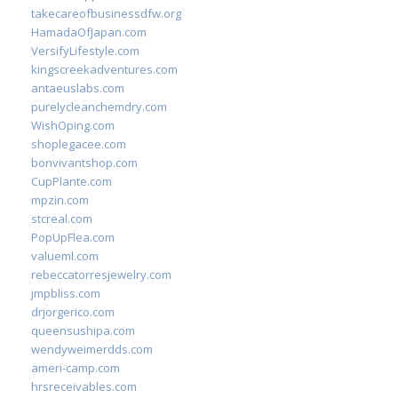
takecareofbusinessdfw.org
HamadaOfJapan.com
VersifyLifestyle.com
kingscreekadventures.com
antaeuslabs.com
purelycleanchemdry.com
WishOping.com
shoplegacee.com
bonvivantshop.com
CupPlante.com
mpzin.com
stcreal.com
PopUpFlea.com
valueml.com
rebeccatorresjewelry.com
jmpbliss.com
drjorgerico.com
queensushipa.com
wendyweimerdds.com
ameri-camp.com
hrsreceivables.com