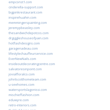
empconst1.com
cinderella-support.com
bigpinkrestaurant.com
inspirehuahin.com
memmingerspainting.com
jeremypbeasley.com
thesandwichdepotcos.com
drgiggleshouseofpain.com
hotflashdesigns.com
garagenadeau.com
lifestylechauffeurservice.com
EverNewNails.com
insideoutdecoratingcentre.com
salvatoresinpoint.com
jovialfloralco.com
johnlscotthometeam.com
u-seehomes.com
watersportslagonissi.com
mischieffashion.com
eduwyre.com
retro-interiors.com