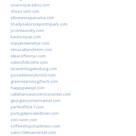
unavozparadios.com
shoes-vert.com
elbotanicopanama.com
shadyoaksrockportrvpark.com
jccoinlaundry.com
kautorepair.com
marjaeswinebar.com
elmazatlanclinton.com
ideacoffeenyc.com
odieschillicothe.com
lacantinitagalesburg.com
pizzadeliverybristol.com
greenstarsmogcheck.com
happypawspl.com
callahansautoservicecenter.com
georgiascornermarket.com
perfectfit24-7.com
portugalprivatedriver.com
von-racer.com
coffeeshopcharleston.com
salon104mainstreet.com