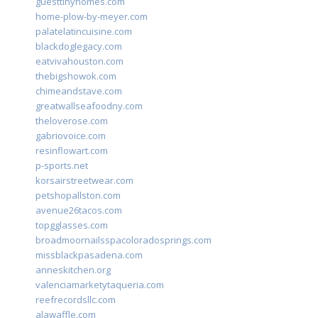
guesttinyhomes.com
home-plow-by-meyer.com
palatelatincuisine.com
blackdoglegacy.com
eatvivahouston.com
thebigshowok.com
chimeandstave.com
greatwallseafoodny.com
theloverose.com
gabriovoice.com
resinflowart.com
p-sports.net
korsairstreetwear.com
petshopallston.com
avenue26tacos.com
topgglasses.com
broadmoornailsspacoloradosprings.com
missblackpasadena.com
anneskitchen.org
valenciamarketytaqueria.com
reefrecordsllc.com
alawaffle.com