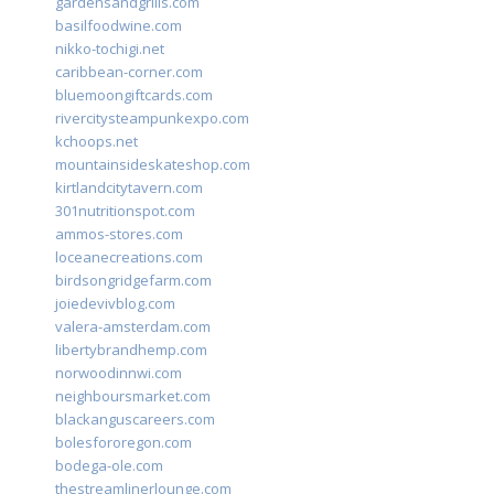
gardensandgrills.com
basilfoodwine.com
nikko-tochigi.net
caribbean-corner.com
bluemoongiftcards.com
rivercitysteampunkexpo.com
kchoops.net
mountainsideskateshop.com
kirtlandcitytavern.com
301nutritionspot.com
ammos-stores.com
loceanecreations.com
birdsongridgefarm.com
joiedevivblog.com
valera-amsterdam.com
libertybrandhemp.com
norwoodinnwi.com
neighboursmarket.com
blackanguscareers.com
bolesfororegon.com
bodega-ole.com
thestreamlinerlounge.com