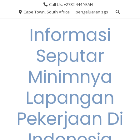
Skip
Call Us: +2782 444 YEAH
to
Cape Town, South Africa
pengeluaran sgp
content
Informasi
Seputar
Minimnya
Lapangan
Pekerjaan Di
Indonesia