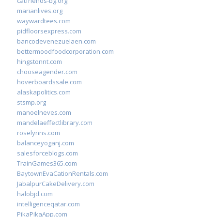
catfriends-bg.org
marianlives.org
waywardtees.com
pidfloorsexpress.com
bancodevenezuelaen.com
bettermoodfoodcorporation.com
hingstonnt.com
chooseagender.com
hoverboardssale.com
alaskapolitics.com
stsmp.org
manoelneves.com
mandelaeffectlibrary.com
roselynns.com
balanceyoganj.com
salesforceblogs.com
TrainGames365.com
BaytownEvaCationRentals.com
JabalpurCakeDelivery.com
halobjd.com
intelligenceqatar.com
PikaPikaApp.com