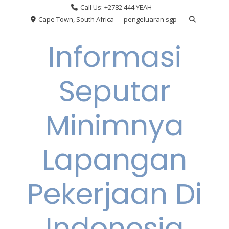
Skip
Call Us: +2782 444 YEAH
to
Cape Town, South Africa
pengeluaran sgp
content
Informasi
Seputar
Minimnya
Lapangan
Pekerjaan Di
Indonesia