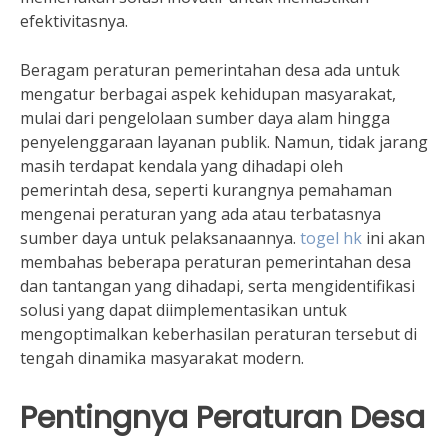
efektivitasnya.
Beragam peraturan pemerintahan desa ada untuk
mengatur berbagai aspek kehidupan masyarakat,
mulai dari pengelolaan sumber daya alam hingga
penyelenggaraan layanan publik. Namun, tidak jarang
masih terdapat kendala yang dihadapi oleh
pemerintah desa, seperti kurangnya pemahaman
mengenai peraturan yang ada atau terbatasnya
sumber daya untuk pelaksanaannya.
togel hk
ini akan
membahas beberapa peraturan pemerintahan desa
dan tantangan yang dihadapi, serta mengidentifikasi
solusi yang dapat diimplementasikan untuk
mengoptimalkan keberhasilan peraturan tersebut di
tengah dinamika masyarakat modern.
Pentingnya Peraturan Desa