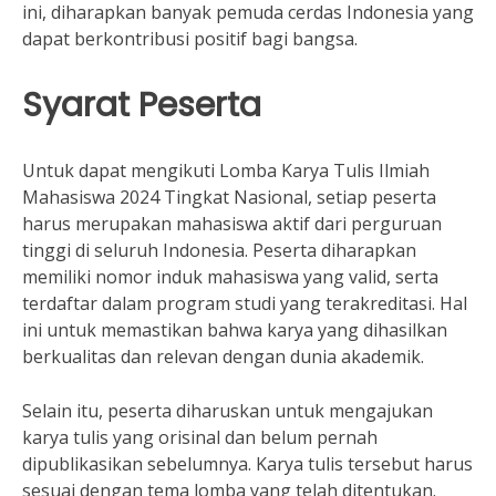
ini, diharapkan banyak pemuda cerdas Indonesia yang
dapat berkontribusi positif bagi bangsa.
Syarat Peserta
Untuk dapat mengikuti Lomba Karya Tulis Ilmiah
Mahasiswa 2024 Tingkat Nasional, setiap peserta
harus merupakan mahasiswa aktif dari perguruan
tinggi di seluruh Indonesia. Peserta diharapkan
memiliki nomor induk mahasiswa yang valid, serta
terdaftar dalam program studi yang terakreditasi. Hal
ini untuk memastikan bahwa karya yang dihasilkan
berkualitas dan relevan dengan dunia akademik.
Selain itu, peserta diharuskan untuk mengajukan
karya tulis yang orisinal dan belum pernah
dipublikasikan sebelumnya. Karya tulis tersebut harus
sesuai dengan tema lomba yang telah ditentukan.