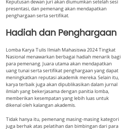
Keputusan dewan juri akan diumumkan setelah sesi
presentasi, dan pemenang akan mendapatkan
penghargaan serta sertifikat.
Hadiah dan Penghargaan
Lomba Karya Tulis Ilmiah Mahasiswa 2024 Tingkat
Nasional menawarkan berbagai hadiah menarik bagi
para pemenang. Juara utama akan mendapatkan
uang tunai serta sertifikat penghargaan yang dapat
meningkatkan reputasi akademik mereka. Selain itu,
karya terbaik juga akan dipublikasikan dalam jurnal
ilmiah yang bekerjasama dengan panitia lomba,
memberikan kesempatan yang lebih luas untuk
dikenal oleh kalangan akademis.
Tidak hanya itu, pemenang masing-masing kategori
juga berhak atas pelatihan dan bimbingan dari para