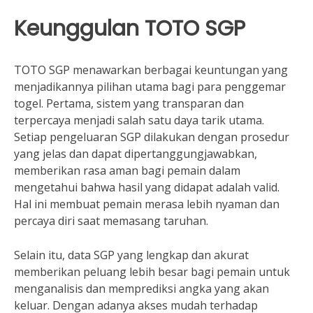
Keunggulan TOTO SGP
TOTO SGP menawarkan berbagai keuntungan yang
menjadikannya pilihan utama bagi para penggemar
togel. Pertama, sistem yang transparan dan
terpercaya menjadi salah satu daya tarik utama.
Setiap pengeluaran SGP dilakukan dengan prosedur
yang jelas dan dapat dipertanggungjawabkan,
memberikan rasa aman bagi pemain dalam
mengetahui bahwa hasil yang didapat adalah valid.
Hal ini membuat pemain merasa lebih nyaman dan
percaya diri saat memasang taruhan.
Selain itu, data SGP yang lengkap dan akurat
memberikan peluang lebih besar bagi pemain untuk
menganalisis dan memprediksi angka yang akan
keluar. Dengan adanya akses mudah terhadap