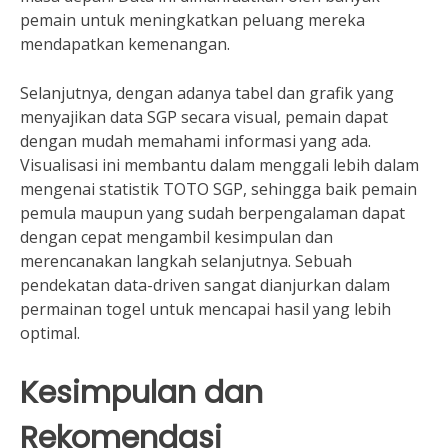
pemain untuk meningkatkan peluang mereka
mendapatkan kemenangan.
Selanjutnya, dengan adanya tabel dan grafik yang
menyajikan data SGP secara visual, pemain dapat
dengan mudah memahami informasi yang ada.
Visualisasi ini membantu dalam menggali lebih dalam
mengenai statistik TOTO SGP, sehingga baik pemain
pemula maupun yang sudah berpengalaman dapat
dengan cepat mengambil kesimpulan dan
merencanakan langkah selanjutnya. Sebuah
pendekatan data-driven sangat dianjurkan dalam
permainan togel untuk mencapai hasil yang lebih
optimal.
Kesimpulan dan
Rekomendasi