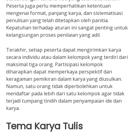
Peserta juga perlu memperhatikan ketentuan
mengenai format, panjang karya, dan sistematisasi
penulisan yang telah ditetapkan oleh panitia.
Kepatuhan terhadap aturan ini sangat penting untuk
kelangsungan proses penilaian yang adil.
Terakhir, setiap peserta dapat mengirimkan karya
secara individu atau dalam kelompok yang terdiri dari
maksimal tiga orang. Partisipasi kelompok
diharapkan dapat memperkaya perspektif dan
keragaman pemikiran dalam karya yang diusulkan.
Namun, satu orang tidak diperbolehkan untuk
mendaftar pada lebih dari satu kelompok agar tidak
terjadi tumpang tindih dalam penyampaian ide dan
karya.
Tema Karya Tulis