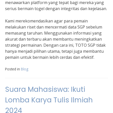
menawarkan platform yang tepat bagi mereka yang
serius bermain togel dengan integritas dan kejelasan.
Kami merekomendasikan agar para pemain
melakukan riset dan mencermati data SGP sebelum
memasang taruhan. Menggunakan informasi yang
akurat dan terbaru akan membantu meningkatkan
strategi permainan. Dengan cara ini, TOTO SGP tidak
hanya menjadi pilihan utama, tetapi juga membantu
pemain untuk bermain lebih cerdas dan efektif.
Posted in
Blog
Suara Mahasiswa: Ikuti
Lomba Karya Tulis Ilmiah
2024