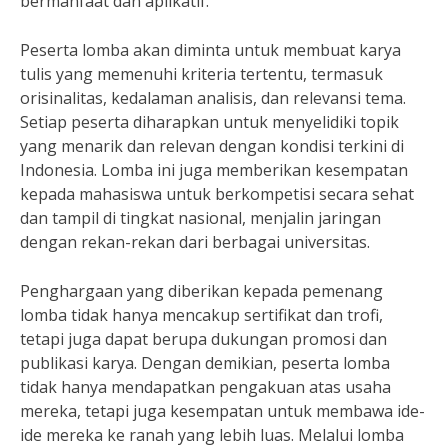
bermanfaat dan aplikatif.
Peserta lomba akan diminta untuk membuat karya
tulis yang memenuhi kriteria tertentu, termasuk
orisinalitas, kedalaman analisis, dan relevansi tema.
Setiap peserta diharapkan untuk menyelidiki topik
yang menarik dan relevan dengan kondisi terkini di
Indonesia. Lomba ini juga memberikan kesempatan
kepada mahasiswa untuk berkompetisi secara sehat
dan tampil di tingkat nasional, menjalin jaringan
dengan rekan-rekan dari berbagai universitas.
Penghargaan yang diberikan kepada pemenang
lomba tidak hanya mencakup sertifikat dan trofi,
tetapi juga dapat berupa dukungan promosi dan
publikasi karya. Dengan demikian, peserta lomba
tidak hanya mendapatkan pengakuan atas usaha
mereka, tetapi juga kesempatan untuk membawa ide-
ide mereka ke ranah yang lebih luas. Melalui lomba