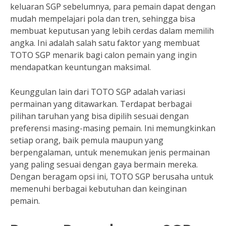
keluaran SGP sebelumnya, para pemain dapat dengan
mudah mempelajari pola dan tren, sehingga bisa
membuat keputusan yang lebih cerdas dalam memilih
angka. Ini adalah salah satu faktor yang membuat
TOTO SGP menarik bagi calon pemain yang ingin
mendapatkan keuntungan maksimal.
Keunggulan lain dari TOTO SGP adalah variasi
permainan yang ditawarkan. Terdapat berbagai
pilihan taruhan yang bisa dipilih sesuai dengan
preferensi masing-masing pemain. Ini memungkinkan
setiap orang, baik pemula maupun yang
berpengalaman, untuk menemukan jenis permainan
yang paling sesuai dengan gaya bermain mereka.
Dengan beragam opsi ini, TOTO SGP berusaha untuk
memenuhi berbagai kebutuhan dan keinginan
pemain.