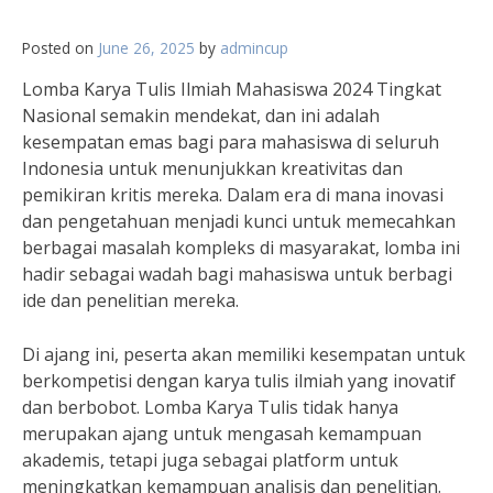
Posted on
June 26, 2025
by
admincup
Lomba Karya Tulis Ilmiah Mahasiswa 2024 Tingkat
Nasional semakin mendekat, dan ini adalah
kesempatan emas bagi para mahasiswa di seluruh
Indonesia untuk menunjukkan kreativitas dan
pemikiran kritis mereka. Dalam era di mana inovasi
dan pengetahuan menjadi kunci untuk memecahkan
berbagai masalah kompleks di masyarakat, lomba ini
hadir sebagai wadah bagi mahasiswa untuk berbagi
ide dan penelitian mereka.
Di ajang ini, peserta akan memiliki kesempatan untuk
berkompetisi dengan karya tulis ilmiah yang inovatif
dan berbobot. Lomba Karya Tulis tidak hanya
merupakan ajang untuk mengasah kemampuan
akademis, tetapi juga sebagai platform untuk
meningkatkan kemampuan analisis dan penelitian.