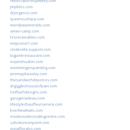
rebeccatorresjewelry.com
jmpbliss.com
drjorgerico.com
queensushipa.com
wendyweimerdds.com
ameri-camp.com
hrsreceivables.com
empconst1.com
cinderella-support.com
bigpinkrestaurant.com
inspirehuahin.com
memmingerspainting.com
jeremypbeasley.com
thesandwichdepotcos.com
drgiggleshouseofpain.com
hotflashdesigns.com
garagenadeau.com
lifestylechauffeurservice.com
EverNewNails.com
insideoutdecoratingcentre.com
salvatoresinpoint.com
jovialfloralco.com