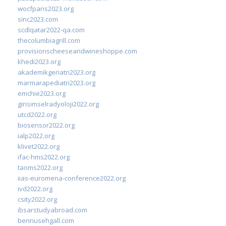
wocfparis2023.org
sinc2023.com
scdlqatar2022-qa.com
thecolumbiagrill.com
provisionscheeseandwineshoppe.com
khedi2023.org
akademikgeriatri2023.org
marmarapediatri2023.org
emchie2023.org
girisimselradyoloji2022.org
utcd2022.org
biosensor2022.org
ialp2022.org
klivet2022.org
ifac-hms2022.org
taoms2022.org
iias-euromena-conference2022.org
ivd2022.org
csity2022.org
ibsarstudyabroad.com
bennusehgall.com