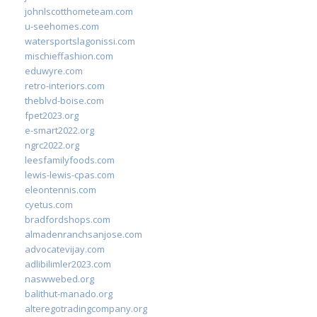
johnlscotthometeam.com
u-seehomes.com
watersportslagonissi.com
mischieffashion.com
eduwyre.com
retro-interiors.com
theblvd-boise.com
fpet2023.org
e-smart2022.org
ngrc2022.org
leesfamilyfoods.com
lewis-lewis-cpas.com
eleontennis.com
cyetus.com
bradfordshops.com
almadenranchsanjose.com
advocatevijay.com
adlibilimler2023.com
naswwebed.org
balithut-manado.org
alteregotradingcompany.org