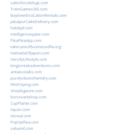
salesforceblogs.com
TrainGames365.com
BaytownEvaCationRentals.com
JabalpurCakeDelivery.com
halobjd.com
intelligenceqatar.com
PikaPikaApp.com
takecareofbusinessdfw.org
HamadaOfJapan.com
VersifyLifestyle.com
kingscreekadventures.com
antaeuslabs.com
purelycleanchemdry.com
WishOping.com
shoplegacee.com
bonvivantshop.com
CupPlante.com
mpzin.com
stcreal.com
PopUpFlea.com
valueml.com