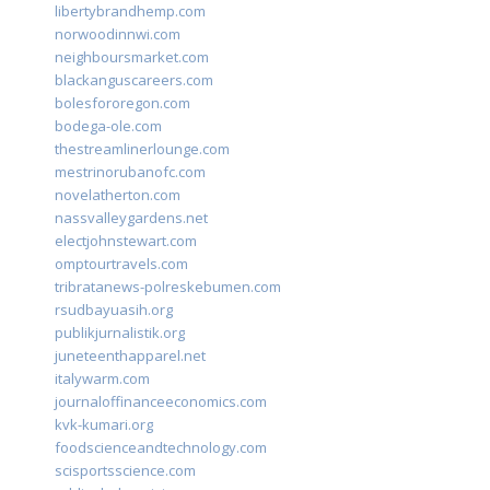
libertybrandhemp.com
norwoodinnwi.com
neighboursmarket.com
blackanguscareers.com
bolesfororegon.com
bodega-ole.com
thestreamlinerlounge.com
mestrinorubanofc.com
novelatherton.com
nassvalleygardens.net
electjohnstewart.com
omptourtravels.com
tribratanews-polreskebumen.com
rsudbayuasih.org
publikjurnalistik.org
juneteenthapparel.net
italywarm.com
journaloffinanceeconomics.com
kvk-kumari.org
foodscienceandtechnology.com
scisportsscience.com