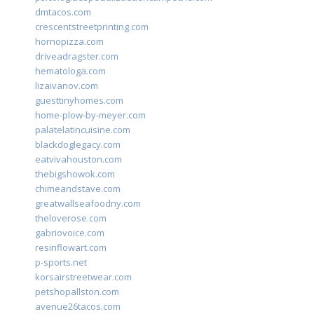
dmtacos.com
crescentstreetprinting.com
hornopizza.com
driveadragster.com
hematologa.com
lizaivanov.com
guesttinyhomes.com
home-plow-by-meyer.com
palatelatincuisine.com
blackdoglegacy.com
eatvivahouston.com
thebigshowok.com
chimeandstave.com
greatwallseafoodny.com
theloverose.com
gabriovoice.com
resinflowart.com
p-sports.net
korsairstreetwear.com
petshopallston.com
avenue26tacos.com