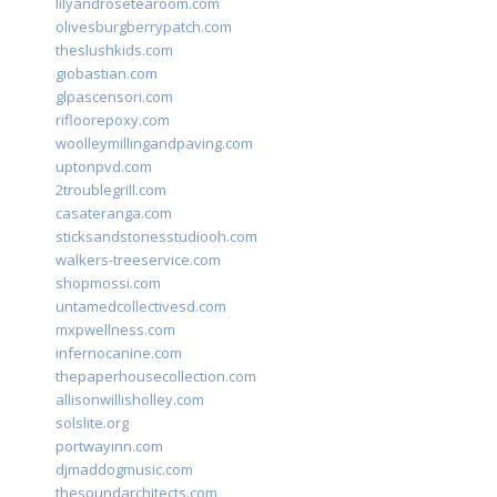
lilyandrosetearoom.com
olivesburgberrypatch.com
theslushkids.com
giobastian.com
glpascensori.com
rifloorepoxy.com
woolleymillingandpaving.com
uptonpvd.com
2troublegrill.com
casateranga.com
sticksandstonesstudiooh.com
walkers-treeservice.com
shopmossi.com
untamedcollectivesd.com
mxpwellness.com
infernocanine.com
thepaperhousecollection.com
allisonwillisholley.com
solslite.org
portwayinn.com
djmaddogmusic.com
thesoundarchitects.com