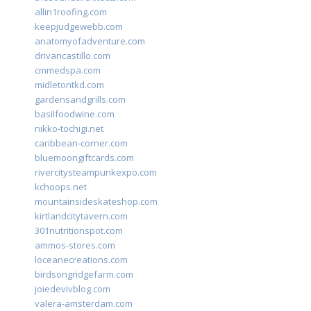
allin1roofing.com
keepjudgewebb.com
anatomyofadventure.com
drivancastillo.com
cmmedspa.com
midletontkd.com
gardensandgrills.com
basilfoodwine.com
nikko-tochigi.net
caribbean-corner.com
bluemoongiftcards.com
rivercitysteampunkexpo.com
kchoops.net
mountainsideskateshop.com
kirtlandcitytavern.com
301nutritionspot.com
ammos-stores.com
loceanecreations.com
birdsongridgefarm.com
joiedevivblog.com
valera-amsterdam.com