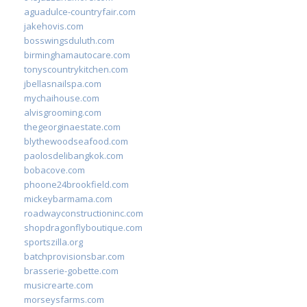
aguadulce-countryfair.com
jakehovis.com
bosswingsduluth.com
birminghamautocare.com
tonyscountrykitchen.com
jbellasnailspa.com
mychaihouse.com
alvisgrooming.com
thegeorginaestate.com
blythewoodseafood.com
paolosdelibangkok.com
bobacove.com
phoone24brookfield.com
mickeybarmama.com
roadwayconstructioninc.com
shopdragonflyboutique.com
sportszilla.org
batchprovisionsbar.com
brasserie-gobette.com
musicrearte.com
morseysfarms.com