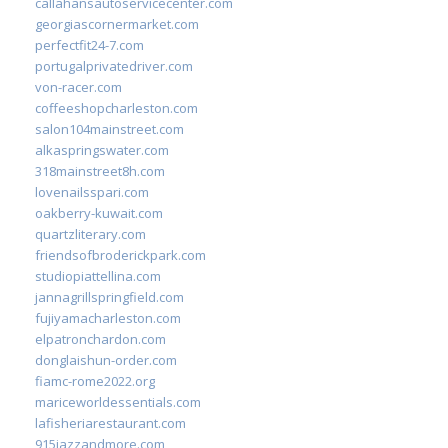
callahansautoservicecenter.com
georgiascornermarket.com
perfectfit24-7.com
portugalprivatedriver.com
von-racer.com
coffeeshopcharleston.com
salon104mainstreet.com
alkaspringswater.com
318mainstreet8h.com
lovenailsspari.com
oakberry-kuwait.com
quartzliterary.com
friendsofbroderickpark.com
studiopiattellina.com
jannagrillspringfield.com
fujiyamacharleston.com
elpatronchardon.com
donglaishun-order.com
fiamc-rome2022.org
mariceworldessentials.com
lafisheriarestaurant.com
915jazzandmore.com