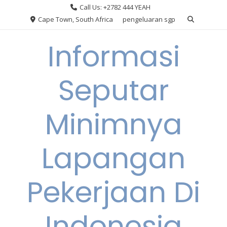
Skip
Call Us: +2782 444 YEAH
to
Cape Town, South Africa
pengeluaran sgp
content
Informasi
Seputar
Minimnya
Lapangan
Pekerjaan Di
Indonesia