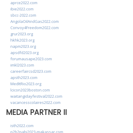
aprce2022.com
ibie2022.com
sbcc-2022.com
AngolaOilAndGas2022.com
Convoy4Freedom2022.com
grur2023.org
hkhk2023.org
napm2023.org
apsdfd2023.org
forumausape2023.com
imkl2023.com
careerfaircsd2023.com
apsth2023.com
MedItRio2023.org
lcicon2023boston.com
waitangidayfestival2022.com
vacancesscolaires2022.com
MEDIA PARTNER II
isth2022.com
p2b2pabi2023-makassar.com