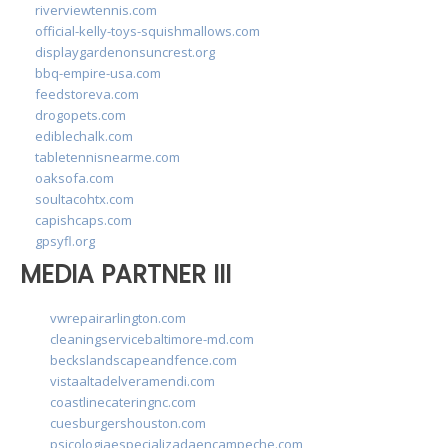
riverviewtennis.com
official-kelly-toys-squishmallows.com
displaygardenonsuncrest.org
bbq-empire-usa.com
feedstoreva.com
drogopets.com
ediblechalk.com
tabletennisnearme.com
oaksofa.com
soultacohtx.com
capishcaps.com
gpsyfl.org
MEDIA PARTNER III
vwrepairarlington.com
cleaningservicebaltimore-md.com
beckslandscapeandfence.com
vistaaltadelveramendi.com
coastlinecateringnc.com
cuesburgershouston.com
psicologiaespecializadaencampeche.com