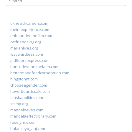
for:
okhealthcareers.com
theintexperience.com
unboundedthefilm.com
catfriends-bg.org
marianlives.org
waywardtees.com
pidfloorsexpress.com
bancodevenezuelaen.com
bettermoodfoodcorporation.com
hingstonnt.com
chooseagender.com
hoverboardssale.com
alaskapolitics.com
stsmp.org
manoelneves.com
mandelaeffectlibrary.com
roselynns.com
balanceyoganj.com