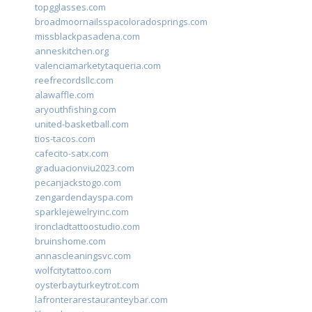
topgglasses.com
broadmoornailsspacoloradosprings.com
missblackpasadena.com
anneskitchen.org
valenciamarketytaqueria.com
reefrecordsllc.com
alawaffle.com
aryouthfishing.com
united-basketball.com
tios-tacos.com
cafecito-satx.com
graduacionviu2023.com
pecanjackstogo.com
zengardendayspa.com
sparklejewelryinc.com
ironcladtattoostudio.com
bruinshome.com
annascleaningsvc.com
wolfcitytattoo.com
oysterbayturkeytrot.com
lafronterarestauranteybar.com