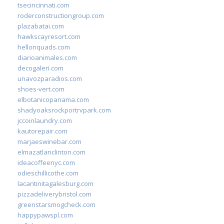
tsecincinnati.com
roderconstructiongroup.com
plazabatai.com
hawkscayresort.com
hellonquads.com
diarioanimales.com
decogaleri.com
unavozparadios.com
shoes-vert.com
elbotanicopanama.com
shadyoaksrockportrvpark.com
jccoinlaundry.com
kautorepair.com
marjaeswinebar.com
elmazatlanclinton.com
ideacoffeenyc.com
odieschillicothe.com
lacantinitagalesburg.com
pizzadeliverybristol.com
greenstarsmogcheck.com
happypawspl.com