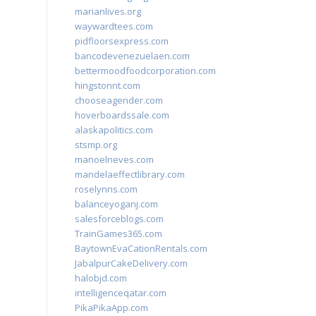
marianlives.org
waywardtees.com
pidfloorsexpress.com
bancodevenezuelaen.com
bettermoodfoodcorporation.com
hingstonnt.com
chooseagender.com
hoverboardssale.com
alaskapolitics.com
stsmp.org
manoelneves.com
mandelaeffectlibrary.com
roselynns.com
balanceyoganj.com
salesforceblogs.com
TrainGames365.com
BaytownEvaCationRentals.com
JabalpurCakeDelivery.com
halobjd.com
intelligenceqatar.com
PikaPikaApp.com