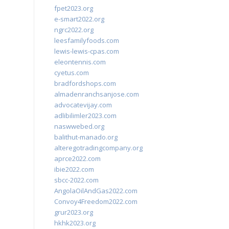
fpet2023.org
e-smart2022.org
ngrc2022.org
leesfamilyfoods.com
lewis-lewis-cpas.com
eleontennis.com
cyetus.com
bradfordshops.com
almadenranchsanjose.com
advocatevijay.com
adlibilimler2023.com
naswwebed.org
balithut-manado.org
alteregotradingcompany.org
aprce2022.com
ibie2022.com
sbcc-2022.com
AngolaOilAndGas2022.com
Convoy4Freedom2022.com
grur2023.org
hkhk2023.org