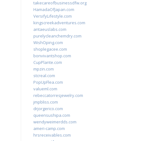
takecareofbusinessdfw.org
HamadaOfJapan.com
VersifyLifestyle.com
kingscreekadventures.com
antaeuslabs.com
purelycleanchemdry.com
WishOping.com
shoplegacee.com
bonvivantshop.com
CupPlante.com
mpzin.com
stcreal.com
PopUpFlea.com
valueml.com
rebeccatorresjewelry.com
jmpbliss.com
drjorgerico.com
queensushipa.com
wendyweimerdds.com
ameri-camp.com
hrsreceivables.com