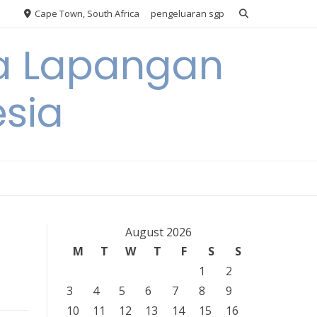
Cape Town, South Africa
pengeluaran sgp
ya Lapangan
esia
August 2026
M
T
W
T
F
S
S
1
2
3
4
5
6
7
8
9
10
11
12
13
14
15
16