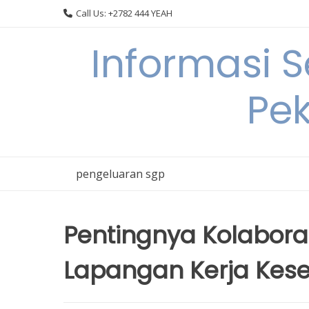
Skip
Call Us: +2782 444 YEAH
to
content
Informasi 
Pek
pengeluaran sgp
Pentingnya Kolaboras
Lapangan Kerja Kes