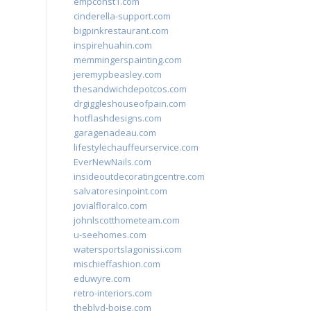
empconst1.com
cinderella-support.com
bigpinkrestaurant.com
inspirehuahin.com
memmingerspainting.com
jeremypbeasley.com
thesandwichdepotcos.com
drgiggleshouseofpain.com
hotflashdesigns.com
garagenadeau.com
lifestylechauffeurservice.com
EverNewNails.com
insideoutdecoratingcentre.com
salvatoresinpoint.com
jovialfloralco.com
johnlscotthometeam.com
u-seehomes.com
watersportslagonissi.com
mischieffashion.com
eduwyre.com
retro-interiors.com
theblvd-boise.com