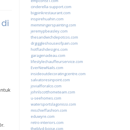
empconst1.com
cinderella-support.com
bigpinkrestaurant.com
inspirehuahin.com
 di
memmingerspainting.com
jeremypbeasley.com
thesandwichdepotcos.com
drgiggleshouseofpain.com
hotflashdesigns.com
garagenadeau.com
lifestylechauffeurservice.com
EverNewNails.com
insideoutdecoratingcentre.com
salvatoresinpoint.com
jovialfloralco.com
untuk
johnlscotthometeam.com
u-seehomes.com
watersportslagonissi.com
mischieffashion.com
eduwyre.com
retro-interiors.com
r.
theblvd-boise.com