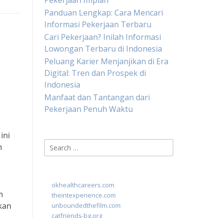
Pekerjaan Impian
Panduan Lengkap: Cara Mencari
Informasi Pekerjaan Terbaru
Cari Pekerjaan? Inilah Informasi
Lowongan Terbaru di Indonesia
Peluang Karier Menjanjikan di Era
Digital: Tren dan Prospek di
Indonesia
Manfaat dan Tantangan dari
Pekerjaan Penuh Waktu
ini
Search
h
for:
okhealthcareers.com
m
theintexperience.com
kan
unboundedthefilm.com
catfriends-bg.org