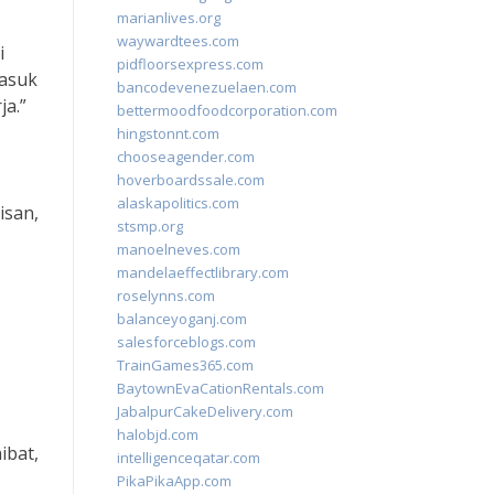
marianlives.org
waywardtees.com
i
pidfloorsexpress.com
masuk
bancodevenezuelaen.com
ja.”
bettermoodfoodcorporation.com
hingstonnt.com
chooseagender.com
hoverboardssale.com
alaskapolitics.com
isan,
stsmp.org
manoelneves.com
mandelaeffectlibrary.com
roselynns.com
balanceyoganj.com
salesforceblogs.com
TrainGames365.com
BaytownEvaCationRentals.com
.
JabalpurCakeDelivery.com
halobjd.com
ibat,
intelligenceqatar.com
PikaPikaApp.com