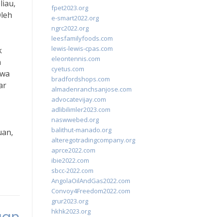
liau,
fpet2023.org
Oleh
e-smart2022.org
ngrc2022.org
leesfamilyfoods.com
lewis-lewis-cpas.com
k
eleontennis.com
n
cyetus.com
hwa
bradfordshops.com
ar
almadenranchsanjose.com
advocatevijay.com
adlibilimler2023.com
naswwebed.org
balithut-manado.org
uan,
alteregotradingcompany.org
aprce2022.com
ibie2022.com
sbcc-2022.com
AngolaOilAndGas2022.com
Convoy4Freedom2022.com
grur2023.org
hkhk2023.org