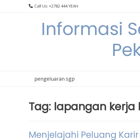
Skip
Call Us: +2782 444 YEAH
to
content
Informasi 
Pek
pengeluaran sgp
Tag:
lapangan kerja 
Menjelajahi Peluang Kari