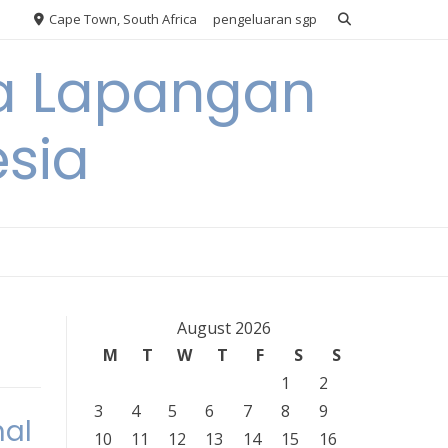
Cape Town, South Africa
pengeluaran sgp
ya Lapangan
esia
August 2026
M
T
W
T
F
S
S
1
2
3
4
5
6
7
8
9
nal
10
11
12
13
14
15
16