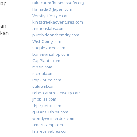
iap
takecareofbusinessdfw.org
HamadaOfJapan.com
VersifyLifestyle.com
kingscreekadventures.com
gan
antaeuslabs.com
pkan
purelycleanchemdry.com
WishOping.com
shoplegacee.com
bonvivantshop.com
CupPlante.com
mpzin.com
stcreal.com
PopUpFlea.com
valueml.com
rebeccatorresjewelry.com
jmpbliss.com
drjorgerico.com
queensushipa.com
wendyweimerdds.com
ameri-camp.com
hrsreceivables.com