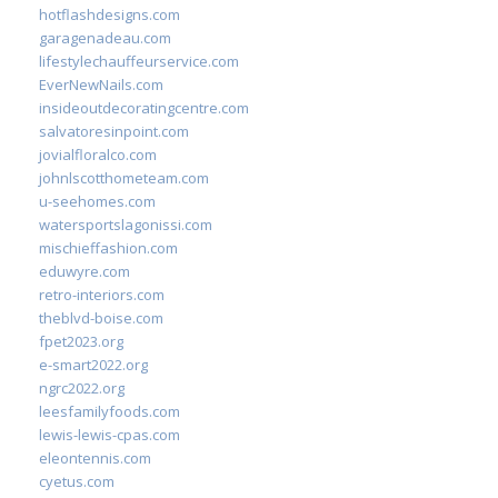
hotflashdesigns.com
garagenadeau.com
lifestylechauffeurservice.com
EverNewNails.com
insideoutdecoratingcentre.com
salvatoresinpoint.com
jovialfloralco.com
johnlscotthometeam.com
u-seehomes.com
watersportslagonissi.com
mischieffashion.com
eduwyre.com
retro-interiors.com
theblvd-boise.com
fpet2023.org
e-smart2022.org
ngrc2022.org
leesfamilyfoods.com
lewis-lewis-cpas.com
eleontennis.com
cyetus.com