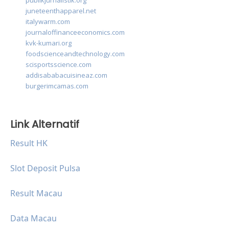
publikjurnalistik.org
juneteenthapparel.net
italywarm.com
journaloffinanceeconomics.com
kvk-kumari.org
foodscienceandtechnology.com
scisportsscience.com
addisababacuisineaz.com
burgerimcamas.com
Link Alternatif
Result HK
Slot Deposit Pulsa
Result Macau
Data Macau