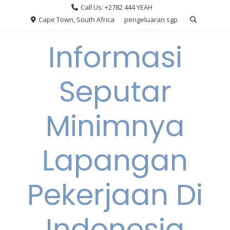
Skip
Call Us: +2782 444 YEAH
to
Cape Town, South Africa
pengeluaran sgp
content
Informasi
Seputar
Minimnya
Lapangan
Pekerjaan Di
Indonesia