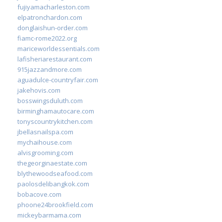
fujiyamacharleston.com
elpatronchardon.com
donglaishun-order.com
fiamc-rome2022.org
mariceworldessentials.com
lafisheriarestaurant.com
915jazzandmore.com
aguadulce-countryfair.com
jakehovis.com
bosswingsduluth.com
birminghamautocare.com
tonyscountrykitchen.com
jbellasnailspa.com
mychaihouse.com
alvisgrooming.com
thegeorginaestate.com
blythewoodseafood.com
paolosdelibangkok.com
bobacove.com
phoone24brookfield.com
mickeybarmama.com