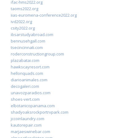
ifac-hms2022.org
taoms2022.org
iias-euromena-conference2022.org
ivd2022.org
csity2022.org
ibsarstudyabroad.com
bennusehgall.com
tsecincinnati.com
roderconstructiongroup.com
plazabatai.com
hawkscayresort.com
hellonquads.com
diarioanimales.com
decogaleri.com
unavozparadios.com
shoes-vert.com
elbotanicopanama.com
shadyoaksrockportrvpark.com
jccoinlaundry.com
kautorepair.com
marjaeswinebar.com
elmazatlanclinton.com