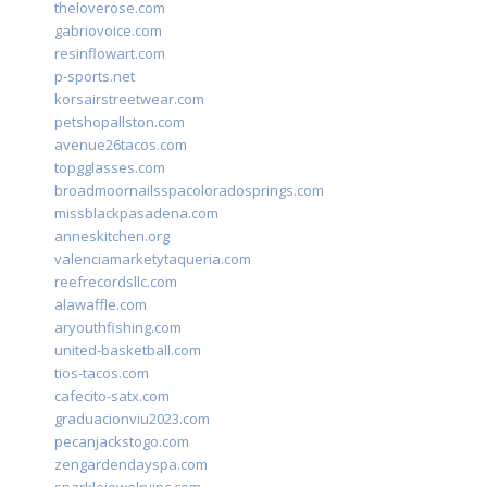
theloverose.com
gabriovoice.com
resinflowart.com
p-sports.net
korsairstreetwear.com
petshopallston.com
avenue26tacos.com
topgglasses.com
broadmoornailsspacoloradosprings.com
missblackpasadena.com
anneskitchen.org
valenciamarketytaqueria.com
reefrecordsllc.com
alawaffle.com
aryouthfishing.com
united-basketball.com
tios-tacos.com
cafecito-satx.com
graduacionviu2023.com
pecanjackstogo.com
zengardendayspa.com