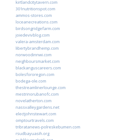
kirtlandcitytavern.com
301nutritionspot.com
ammos-stores.com
loceanecreations.com
birdsongridgefarm.com
joiedevivblog.com
valera-amsterdam.com
libertybrandhemp.com
norwoodinnwi.com
neighboursmarket.com
blackanguscareers.com
bolesfororegon.com
bodega-ole.com
thestreamlinerlounge.com
mestrinorubanofc.com
novelatherton.com
nassvalleygardens.net
electjohnstewart.com
omptourtravels.com
tribratanews-polreskebumen.com
rsudbayuasih.org