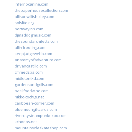
infernocanine.com
thepaperhousecollection.com
allisonwillisholley.com
solslite.org
portwayinn.com
djmaddogmusic.com
thesoundarchitects.com
allin1roofing.com
keepjudgewebb.com
anatomyofadventure.com
drivancastillo.com
cmmedspa.com
midletontkd.com
gardensandgrills.com
basilfoodwine.com
nikko-tochigi.net
caribbean-corner.com
bluemoongiftcards.com
rivercitysteampunkexpo.com
kchoops.net
mountainsideskateshop.com