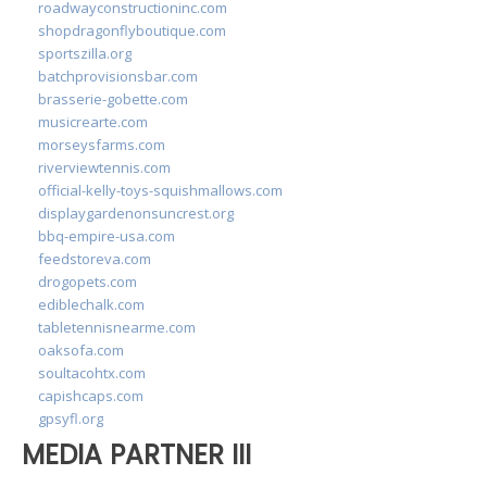
roadwayconstructioninc.com
shopdragonflyboutique.com
sportszilla.org
batchprovisionsbar.com
brasserie-gobette.com
musicrearte.com
morseysfarms.com
riverviewtennis.com
official-kelly-toys-squishmallows.com
displaygardenonsuncrest.org
bbq-empire-usa.com
feedstoreva.com
drogopets.com
ediblechalk.com
tabletennisnearme.com
oaksofa.com
soultacohtx.com
capishcaps.com
gpsyfl.org
MEDIA PARTNER III