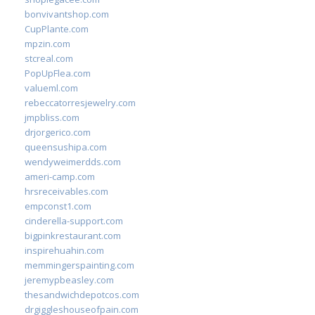
bonvivantshop.com
CupPlante.com
mpzin.com
stcreal.com
PopUpFlea.com
valueml.com
rebeccatorresjewelry.com
jmpbliss.com
drjorgerico.com
queensushipa.com
wendyweimerdds.com
ameri-camp.com
hrsreceivables.com
empconst1.com
cinderella-support.com
bigpinkrestaurant.com
inspirehuahin.com
memmingerspainting.com
jeremypbeasley.com
thesandwichdepotcos.com
drgiggleshouseofpain.com