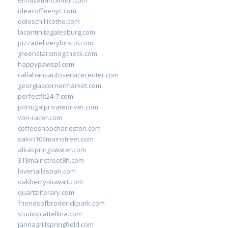
ideacoffeenyc.com
odieschillicothe.com
lacantinitagalesburg.com
pizzadeliverybristol.com
greenstarsmogcheck.com
happypawspl.com
callahansautoservicecenter.com
georgiascornermarket.com
perfectfit24-7.com
portugalprivatedriver.com
von-racer.com
coffeeshopcharleston.com
salon104mainstreet.com
alkaspringswater.com
318mainstreet8h.com
lovenailsspari.com
oakberry-kuwait.com
quartzliterary.com
friendsofbroderickpark.com
studiopiattellina.com
jannagrillspringfield.com