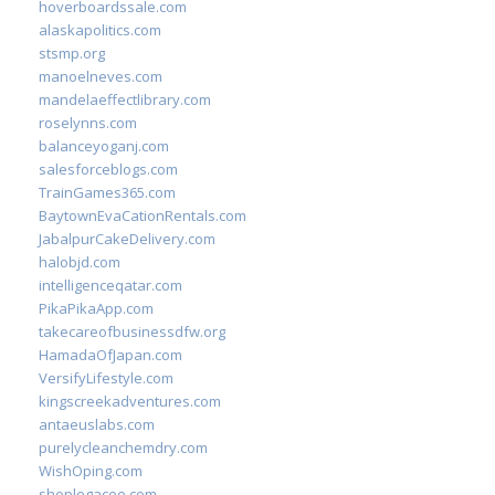
hoverboardssale.com
alaskapolitics.com
stsmp.org
manoelneves.com
mandelaeffectlibrary.com
roselynns.com
balanceyoganj.com
salesforceblogs.com
TrainGames365.com
BaytownEvaCationRentals.com
JabalpurCakeDelivery.com
halobjd.com
intelligenceqatar.com
PikaPikaApp.com
takecareofbusinessdfw.org
HamadaOfJapan.com
VersifyLifestyle.com
kingscreekadventures.com
antaeuslabs.com
purelycleanchemdry.com
WishOping.com
shoplegacee.com