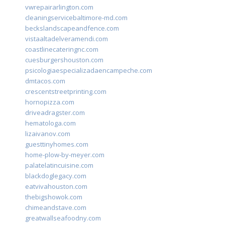
vwrepairarlington.com
cleaningservicebaltimore-md.com
beckslandscapeandfence.com
vistaaltadelveramendi.com
coastlinecateringnc.com
cuesburgershouston.com
psicologiaespecializadaencampeche.com
dmtacos.com
crescentstreetprinting.com
hornopizza.com
driveadragster.com
hematologa.com
lizaivanov.com
guesttinyhomes.com
home-plow-by-meyer.com
palatelatincuisine.com
blackdoglegacy.com
eatvivahouston.com
thebigshowok.com
chimeandstave.com
greatwallseafoodny.com