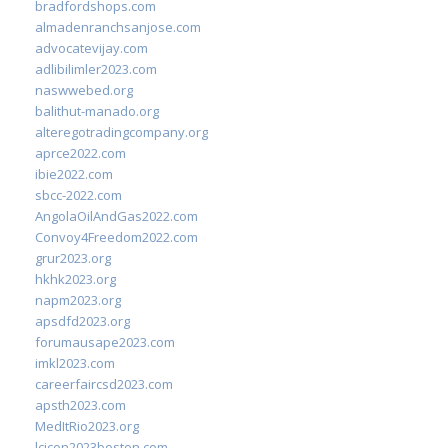
bradfordshops.com
almadenranchsanjose.com
advocatevijay.com
adlibilimler2023.com
naswwebed.org
balithut-manado.org
alteregotradingcompany.org
aprce2022.com
ibie2022.com
sbcc-2022.com
AngolaOilAndGas2022.com
Convoy4Freedom2022.com
grur2023.org
hkhk2023.org
napm2023.org
apsdfd2023.org
forumausape2023.com
imkl2023.com
careerfaircsd2023.com
apsth2023.com
MedItRio2023.org
lcicon2023boston.com