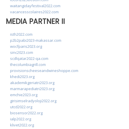
waitangidayfestival2022.com
vacancesscolaires2022.com
MEDIA PARTNER II
isth2022.com
p2b2pabi2023-makassar.com
wocfparis2023.org
sinc2023.com
scdlqatar2022-qa.com
thecolumbiagrill.com
provisionscheeseandwineshoppe.com
khedi2023.org
akademikgeriatri2023.org
marmarapediatri2023.org
emchie2023.org
girisimselradyoloji2022.org
utcd2022.org
biosensor2022.org
ialp2022.org
klivet2022.org