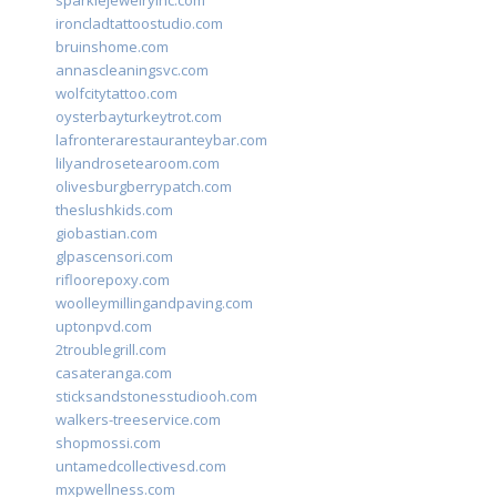
sparklejewelryinc.com
ironcladtattoostudio.com
bruinshome.com
annascleaningsvc.com
wolfcitytattoo.com
oysterbayturkeytrot.com
lafronterarestauranteybar.com
lilyandrosetearoom.com
olivesburgberrypatch.com
theslushkids.com
giobastian.com
glpascensori.com
rifloorepoxy.com
woolleymillingandpaving.com
uptonpvd.com
2troublegrill.com
casateranga.com
sticksandstonesstudiooh.com
walkers-treeservice.com
shopmossi.com
untamedcollectivesd.com
mxpwellness.com