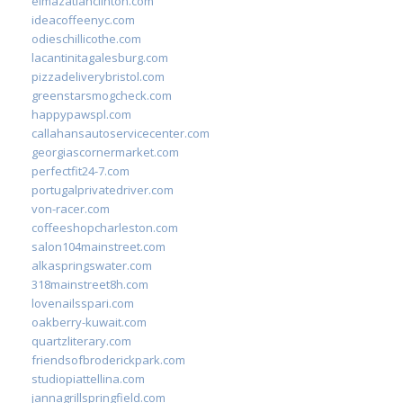
elmazatlanclinton.com
ideacoffeenyc.com
odieschillicothe.com
lacantinitagalesburg.com
pizzadeliverybristol.com
greenstarsmogcheck.com
happypawspl.com
callahansautoservicecenter.com
georgiascornermarket.com
perfectfit24-7.com
portugalprivatedriver.com
von-racer.com
coffeeshopcharleston.com
salon104mainstreet.com
alkaspringswater.com
318mainstreet8h.com
lovenailsspari.com
oakberry-kuwait.com
quartzliterary.com
friendsofbroderickpark.com
studiopiattellina.com
jannagrillspringfield.com