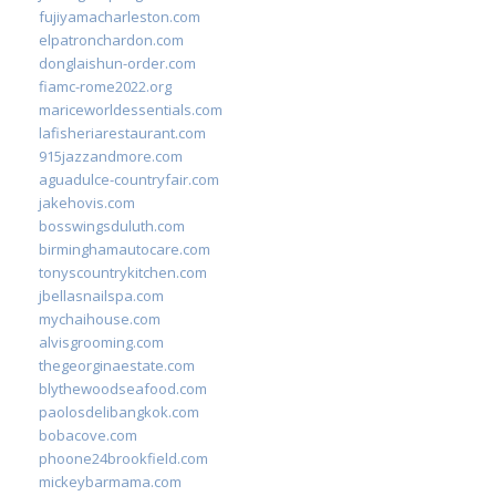
fujiyamacharleston.com
elpatronchardon.com
donglaishun-order.com
fiamc-rome2022.org
mariceworldessentials.com
lafisheriarestaurant.com
915jazzandmore.com
aguadulce-countryfair.com
jakehovis.com
bosswingsduluth.com
birminghamautocare.com
tonyscountrykitchen.com
jbellasnailspa.com
mychaihouse.com
alvisgrooming.com
thegeorginaestate.com
blythewoodseafood.com
paolosdelibangkok.com
bobacove.com
phoone24brookfield.com
mickeybarmama.com