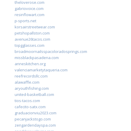
theloverose.com
gabriovoice.com
resinflowart.com
p-sports.net
korsairstreetwear.com
petshopallston.com
avenue26tacos.com
topgglasses.com
broadmoornailsspacoloradosprings.com
missblackpasadena.com
anneskitchen.org
valenciamarketytaqueria.com
reefrecordsllc.com
alawaffle.com
aryouthfishing.com
united-basketball.com
tios-tacos.com
cafecito-satx.com
graduacionviu2023.com
pecanjackstogo.com
zengardendayspa.com