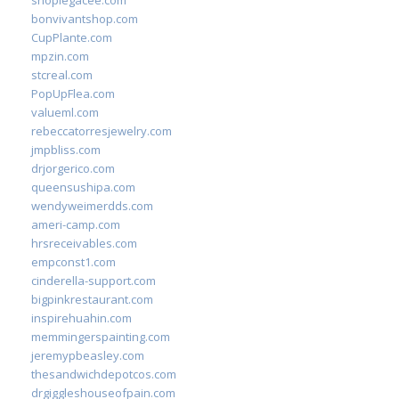
shoplegacee.com
bonvivantshop.com
CupPlante.com
mpzin.com
stcreal.com
PopUpFlea.com
valueml.com
rebeccatorresjewelry.com
jmpbliss.com
drjorgerico.com
queensushipa.com
wendyweimerdds.com
ameri-camp.com
hrsreceivables.com
empconst1.com
cinderella-support.com
bigpinkrestaurant.com
inspirehuahin.com
memmingerspainting.com
jeremypbeasley.com
thesandwichdepotcos.com
drgiggleshouseofpain.com