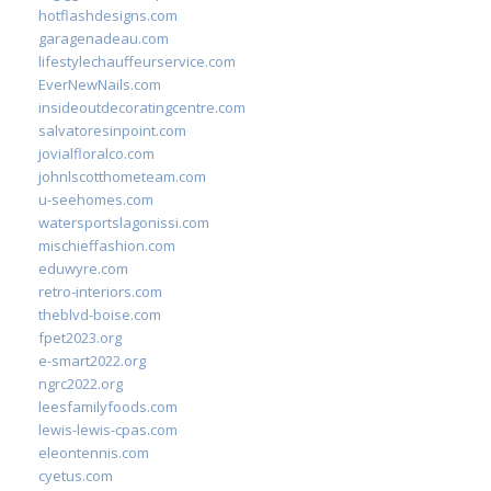
hotflashdesigns.com
garagenadeau.com
lifestylechauffeurservice.com
EverNewNails.com
insideoutdecoratingcentre.com
salvatoresinpoint.com
jovialfloralco.com
johnlscotthometeam.com
u-seehomes.com
watersportslagonissi.com
mischieffashion.com
eduwyre.com
retro-interiors.com
theblvd-boise.com
fpet2023.org
e-smart2022.org
ngrc2022.org
leesfamilyfoods.com
lewis-lewis-cpas.com
eleontennis.com
cyetus.com