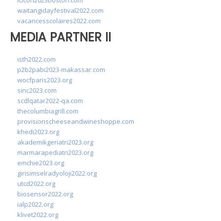
lcicon2023boston.com
waitangidayfestival2022.com
vacancesscolaires2022.com
MEDIA PARTNER II
isth2022.com
p2b2pabi2023-makassar.com
wocfparis2023.org
sinc2023.com
scdlqatar2022-qa.com
thecolumbiagrill.com
provisionscheeseandwineshoppe.com
khedi2023.org
akademikgeriatri2023.org
marmarapediatri2023.org
emchie2023.org
girisimselradyoloji2022.org
utcd2022.org
biosensor2022.org
ialp2022.org
klivet2022.org