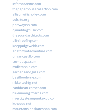
infernocanine.com
thepaperhousecollection.com
allisonwillisholley.com
solslite.org
portwayinn.com
djmaddogmusic.com
thesoundarchitects.com
allin1roofing.com
keepjudgewebb.com
anatomyofadventure.com
drivancastillo.com
cmmedspa.com
midletontkd.com
gardensandgrills.com
basilfoodwine.com
nikko-tochigi.net
caribbean-corner.com
bluemoongiftcards.com
rivercitysteampunkexpo.com
kchoops.net
mountainsideskateshop.com