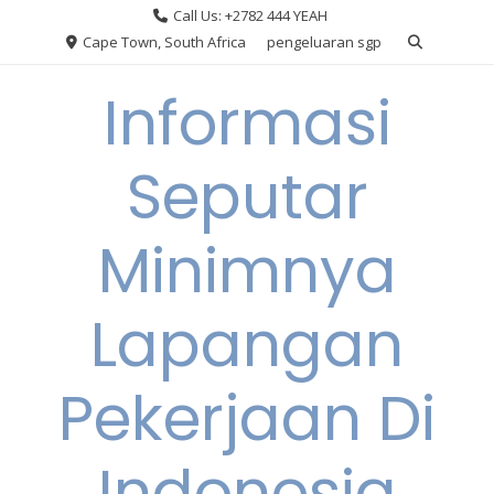
Skip
Call Us: +2782 444 YEAH
to
Cape Town, South Africa
pengeluaran sgp
content
Informasi
Seputar
Minimnya
Lapangan
Pekerjaan Di
Indonesia