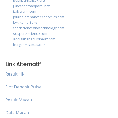
publikjurnalistik.org
juneteenthapparel.net
italywarm.com
journaloffinanceeconomics.com
kvk-kumari.org
foodscienceandtechnology.com
scisportsscience.com
addisababacuisineaz.com
burgerimcamas.com
Link Alternatif
Result HK
Slot Deposit Pulsa
Result Macau
Data Macau