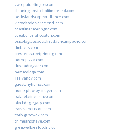
vwrepairarlington.com
cleaningservicebaltimore-md.com
beckslandscapeandfence.com
vistaaltadelveramendi.com
coastlinecateringnc.com
cuesburgershouston.com
psicologiaespecializadaencampeche.com
dmtacos.com
crescentstreetprinting.com
hornopizza.com
driveadragster.com
hematologa.com
lizaivanov.com
guesttinyhomes.com
home-plow-by-meyer.com
palatelatincuisine.com
blackdoglegacy.com
eatvivahouston.com
thebigshowok.com
chimeandstave.com
greatwallseafoodny.com