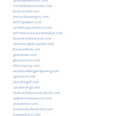
sparklejewelryinc.com
ironcladtattoostudio.com
bruinshome.com
annascleaningsvc.com
wolfcitytattoo.com
oysterbayturkeytrot.com
lafronterarestauranteybar.com
lilyandrosetearoom.com
olivesburgberrypatch.com
theslushkids.com
giobastian.com
glpascensori.com
rifloorepoxy.com
woolleymillingandpaving.com
uptonpvd.com
2troublegrill.com
casateranga.com
sticksandstonesstudiooh.com
walkers-treeservice.com
shopmossi.com
untamedcollectivesd.com
mxpwellness.com