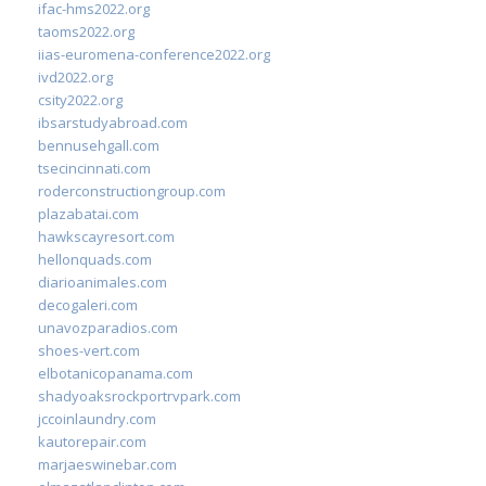
ifac-hms2022.org
taoms2022.org
iias-euromena-conference2022.org
ivd2022.org
csity2022.org
ibsarstudyabroad.com
bennusehgall.com
tsecincinnati.com
roderconstructiongroup.com
plazabatai.com
hawkscayresort.com
hellonquads.com
diarioanimales.com
decogaleri.com
unavozparadios.com
shoes-vert.com
elbotanicopanama.com
shadyoaksrockportrvpark.com
jccoinlaundry.com
kautorepair.com
marjaeswinebar.com