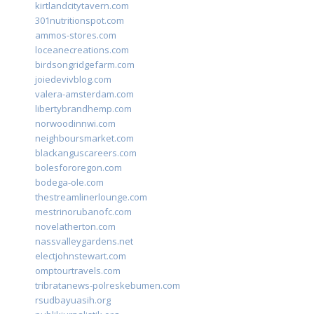
kirtlandcitytavern.com
301nutritionspot.com
ammos-stores.com
loceanecreations.com
birdsongridgefarm.com
joiedevivblog.com
valera-amsterdam.com
libertybrandhemp.com
norwoodinnwi.com
neighboursmarket.com
blackanguscareers.com
bolesfororegon.com
bodega-ole.com
thestreamlinerlounge.com
mestrinorubanofc.com
novelatherton.com
nassvalleygardens.net
electjohnstewart.com
omptourtravels.com
tribratanews-polreskebumen.com
rsudbayuasih.org