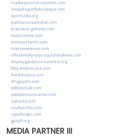
roadwayconstructioninc.com
shopdragonflyboutique.com
sportszilla.org
batchprovisionsbar.com
brasserie-gobette.com
musicrearte.com
morseysfarms.com
riverviewtennis.com
official-kelly-toys-squishmallows.com
displaygardenonsuncrest.org
bbq-empire-usa.com
feedstoreva.com
drogopets.com
ediblechalk.com
tabletennisnearme.com
oaksofa.com
soultacohtx.com
capishcaps.com
gpsyfl.org
MEDIA PARTNER III