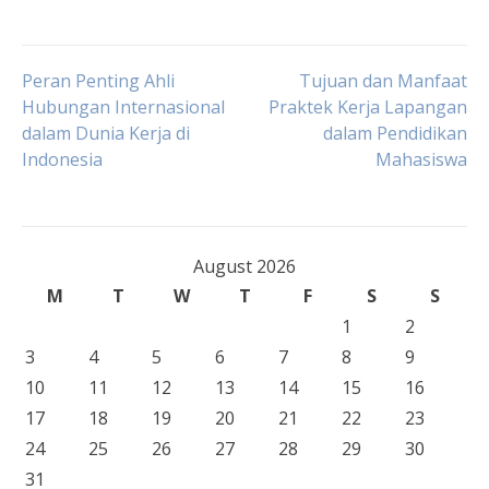
Post
Peran Penting Ahli
Tujuan dan Manfaat
Hubungan Internasional
Praktek Kerja Lapangan
dalam Dunia Kerja di
dalam Pendidikan
navigation
Indonesia
Mahasiswa
August 2026
M
T
W
T
F
S
S
1
2
3
4
5
6
7
8
9
10
11
12
13
14
15
16
17
18
19
20
21
22
23
24
25
26
27
28
29
30
31