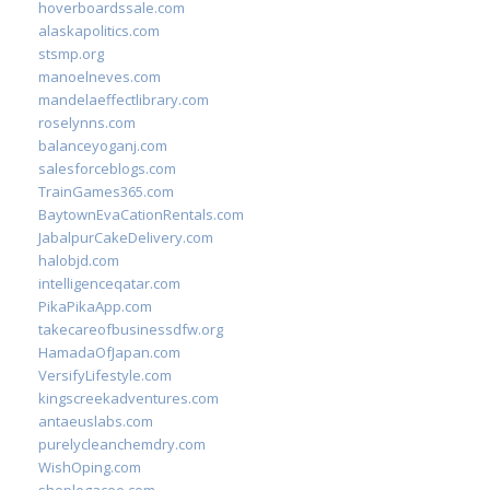
hoverboardssale.com
alaskapolitics.com
stsmp.org
manoelneves.com
mandelaeffectlibrary.com
roselynns.com
balanceyoganj.com
salesforceblogs.com
TrainGames365.com
BaytownEvaCationRentals.com
JabalpurCakeDelivery.com
halobjd.com
intelligenceqatar.com
PikaPikaApp.com
takecareofbusinessdfw.org
HamadaOfJapan.com
VersifyLifestyle.com
kingscreekadventures.com
antaeuslabs.com
purelycleanchemdry.com
WishOping.com