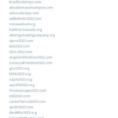
bradfordshops.com
almadenranchsanjose.com
advocatevijay.com
adlibilimler2023.com
naswwebed.org
balithut-manado.org
alteregotradingcompany.org
aprce2022.com
ibie2022.com
sbcc-2022.com
AngolaOilAndGas2022.com
Convoy4Freedom2022.com
grur2023.org
hkhk2023.org
napm2023.org
apsdfd2023.org
forumausape2023.com
imkl2023.com
careerfaircsd2023.com
apsth2023.com
MedItRio2023.org