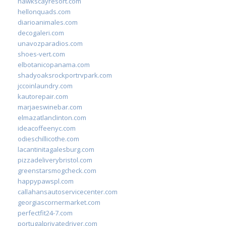
hawkscayresort.com
hellonquads.com
diarioanimales.com
decogaleri.com
unavozparadios.com
shoes-vert.com
elbotanicopanama.com
shadyoaksrockportrvpark.com
jccoinlaundry.com
kautorepair.com
marjaeswinebar.com
elmazatlanclinton.com
ideacoffeenyc.com
odieschillicothe.com
lacantinitagalesburg.com
pizzadeliverybristol.com
greenstarsmogcheck.com
happypawspl.com
callahansautoservicecenter.com
georgiascornermarket.com
perfectfit24-7.com
portugalprivatedriver.com