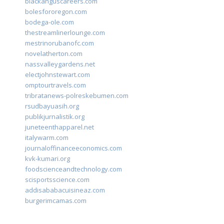
blackanguscareers.com
bolesfororegon.com
bodega-ole.com
thestreamlinerlounge.com
mestrinorubanofc.com
novelatherton.com
nassvalleygardens.net
electjohnstewart.com
omptourtravels.com
tribratanews-polreskebumen.com
rsudbayuasih.org
publikjurnalistik.org
juneteenthapparel.net
italywarm.com
journaloffinanceeconomics.com
kvk-kumari.org
foodscienceandtechnology.com
scisportsscience.com
addisababacuisineaz.com
burgerimcamas.com