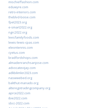
mischieffashion.com
eduwyre.com
retro-interiors.com
theblvd-boise.com
fpet2023.org
e-smart2022.org
ngrc2022.org
leesfamilyfoods.com
lewis-lewis-cpas.com
eleontennis.com
cyetus.com
bradfordshops.com
almadenranchsanjose.com
advocatevijay.com
adlibilimler2023.com
naswwebed.org
balithut-manado.org
alteregotradingcompany.org
aprce2022.com
ibie2022.com
sbcc-2022.com