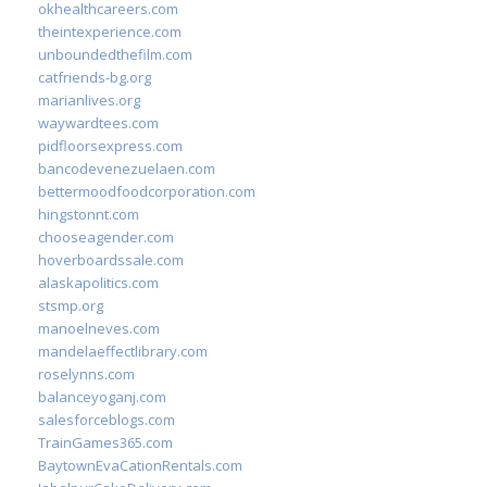
okhealthcareers.com
theintexperience.com
unboundedthefilm.com
catfriends-bg.org
marianlives.org
waywardtees.com
pidfloorsexpress.com
bancodevenezuelaen.com
bettermoodfoodcorporation.com
hingstonnt.com
chooseagender.com
hoverboardssale.com
alaskapolitics.com
stsmp.org
manoelneves.com
mandelaeffectlibrary.com
roselynns.com
balanceyoganj.com
salesforceblogs.com
TrainGames365.com
BaytownEvaCationRentals.com