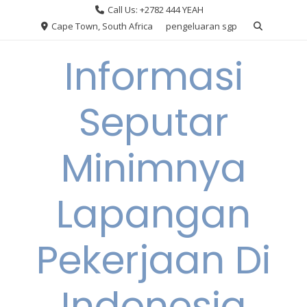
Skip
Call Us: +2782 444 YEAH
to
Cape Town, South Africa
pengeluaran sgp
content
Informasi
Seputar
Minimnya
Lapangan
Pekerjaan Di
Indonesia