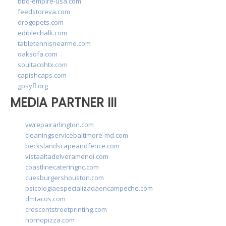
bbq-empire-usa.com
feedstoreva.com
drogopets.com
ediblechalk.com
tabletennisnearme.com
oaksofa.com
soultacohtx.com
capishcaps.com
gpsyfl.org
MEDIA PARTNER III
vwrepairarlington.com
cleaningservicebaltimore-md.com
beckslandscapeandfence.com
vistaaltadelveramendi.com
coastlinecateringnc.com
cuesburgershouston.com
psicologiaespecializadaencampeche.com
dmtacos.com
crescentstreetprinting.com
hornopizza.com