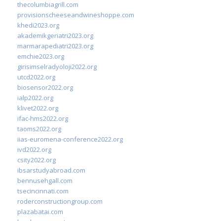
thecolumbiagrill.com
provisionscheeseandwineshoppe.com
khedi2023.org
akademikgeriatri2023.org
marmarapediatri2023.org
emchie2023.org
girisimselradyoloji2022.org
utcd2022.org
biosensor2022.org
ialp2022.org
klivet2022.org
ifac-hms2022.org
taoms2022.org
iias-euromena-conference2022.org
ivd2022.org
csity2022.org
ibsarstudyabroad.com
bennusehgall.com
tsecincinnati.com
roderconstructiongroup.com
plazabatai.com