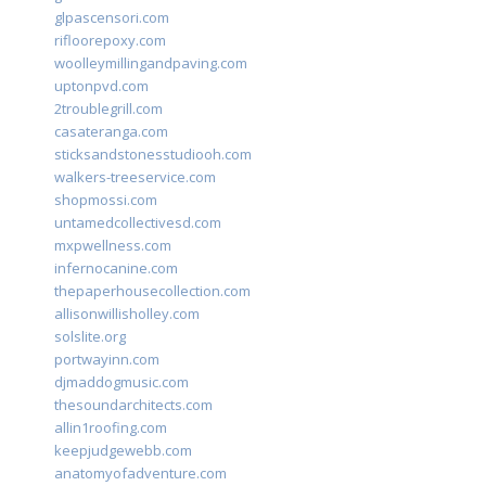
glpascensori.com
rifloorepoxy.com
woolleymillingandpaving.com
uptonpvd.com
2troublegrill.com
casateranga.com
sticksandstonesstudiooh.com
walkers-treeservice.com
shopmossi.com
untamedcollectivesd.com
mxpwellness.com
infernocanine.com
thepaperhousecollection.com
allisonwillisholley.com
solslite.org
portwayinn.com
djmaddogmusic.com
thesoundarchitects.com
allin1roofing.com
keepjudgewebb.com
anatomyofadventure.com