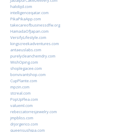
JabalpurCakeDelivery.com
halobjd.com
intelligenceqatar.com
PikaPikaApp.com
takecareofbusinessdfw.org
HamadaOfJapan.com
VersifyLifestyle.com
kingscreekadventures.com
antaeuslabs.com
purelycleanchemdry.com
WishOping.com
shoplegacee.com
bonvivantshop.com
CupPlante.com
mpzin.com
stcreal.com
PopUpFlea.com
valueml.com
rebeccatorresjewelry.com
jmpbliss.com
drjorgerico.com
queensushipa.com