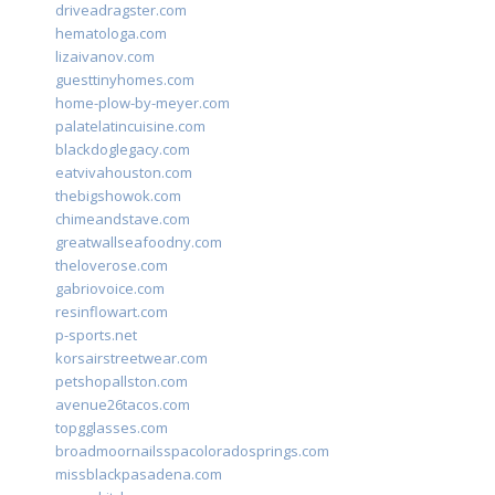
driveadragster.com
hematologa.com
lizaivanov.com
guesttinyhomes.com
home-plow-by-meyer.com
palatelatincuisine.com
blackdoglegacy.com
eatvivahouston.com
thebigshowok.com
chimeandstave.com
greatwallseafoodny.com
theloverose.com
gabriovoice.com
resinflowart.com
p-sports.net
korsairstreetwear.com
petshopallston.com
avenue26tacos.com
topgglasses.com
broadmoornailsspacoloradosprings.com
missblackpasadena.com