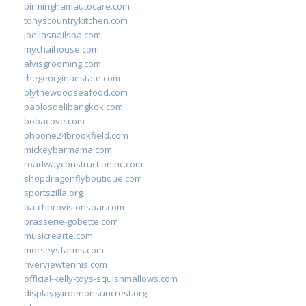
birminghamautocare.com
tonyscountrykitchen.com
jbellasnailspa.com
mychaihouse.com
alvisgrooming.com
thegeorginaestate.com
blythewoodseafood.com
paolosdelibangkok.com
bobacove.com
phoone24brookfield.com
mickeybarmama.com
roadwayconstructioninc.com
shopdragonflyboutique.com
sportszilla.org
batchprovisionsbar.com
brasserie-gobette.com
musicrearte.com
morseysfarms.com
riverviewtennis.com
official-kelly-toys-squishmallows.com
displaygardenonsuncrest.org