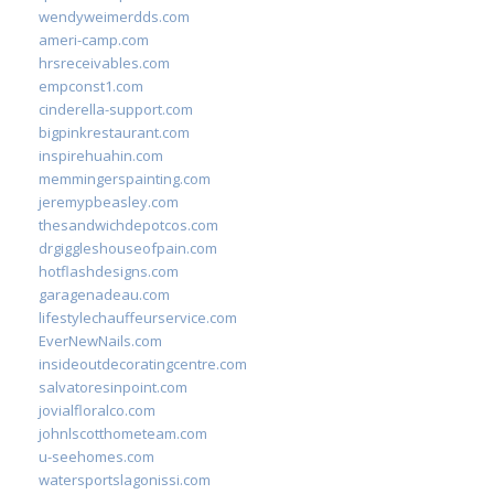
wendyweimerdds.com
ameri-camp.com
hrsreceivables.com
empconst1.com
cinderella-support.com
bigpinkrestaurant.com
inspirehuahin.com
memmingerspainting.com
jeremypbeasley.com
thesandwichdepotcos.com
drgiggleshouseofpain.com
hotflashdesigns.com
garagenadeau.com
lifestylechauffeurservice.com
EverNewNails.com
insideoutdecoratingcentre.com
salvatoresinpoint.com
jovialfloralco.com
johnlscotthometeam.com
u-seehomes.com
watersportslagonissi.com