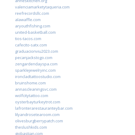
anneskitchen.org
valenciamarketytaqueria.com
reefrecordsllc.com
alawaffle.com
aryouthfishing.com
united-basketball.com
tios-tacos.com
cafecito-satx.com
graduacionviu2023.com
pecanjackstogo.com
zengardendayspa.com
sparklejewelryinc.com
ironcladtattoostudio.com
bruinshome.com
annascleaningsvc.com
wolfcitytattoo.com
oysterbayturkeytrot.com
lafronterarestauranteybar.com
lilyandrosetearoom.com
olivesburgberrypatch.com
theslushkids.com
giobastian.com