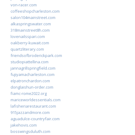
von-racer.com
coffeeshopcharleston.com
salon104mainstreet.com
alkaspringswater.com
318mainstreet8h.com
lovenailsspari.com
oakberry-kuwait.com
quartzliterary.com
friendsofbroderickpark.com
studiopiattellina.com
jannagrillspringfield.com
fujiyamacharleston.com
elpatronchardon.com
donglaishun-order.com
fiamc-rome2022.org
mariceworldessentials.com
lafisheriarestaurant.com
915jazzandmore.com
aguadulce-countryfair.com
jakehovis.com
bosswingsduluth.com