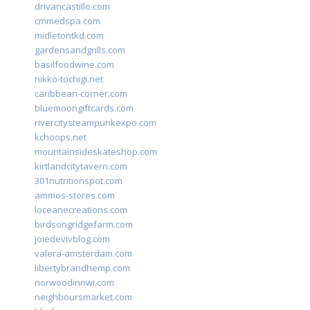
drivancastillo.com
cmmedspa.com
midletontkd.com
gardensandgrills.com
basilfoodwine.com
nikko-tochigi.net
caribbean-corner.com
bluemoongiftcards.com
rivercitysteampunkexpo.com
kchoops.net
mountainsideskateshop.com
kirtlandcitytavern.com
301nutritionspot.com
ammos-stores.com
loceanecreations.com
birdsongridgefarm.com
joiedevivblog.com
valera-amsterdam.com
libertybrandhemp.com
norwoodinnwi.com
neighboursmarket.com