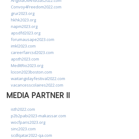
AngolaOilAndGas2022.com
Convoy4Freedom2022.com
grur2023.org
hkhk2023.org
napm2023.org
apsdfd2023.org
forumausape2023.com
imkl2023.com
careerfaircsd2023.com
apsth2023.com
MedItRio2023.org
lcicon2023boston.com
waitangidayfestival2022.com
vacancesscolaires2022.com
MEDIA PARTNER II
isth2022.com
p2b2pabi2023-makassar.com
wocfparis2023.org
sinc2023.com
scdlqatar2022-qa.com