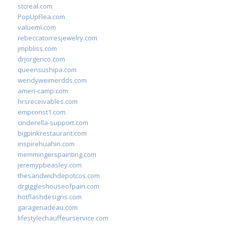
stcreal.com
PopUpFlea.com
valueml.com
rebeccatorresjewelry.com
jmpbliss.com
drjorgerico.com
queensushipa.com
wendyweimerdds.com
ameri-camp.com
hrsreceivables.com
empconst1.com
cinderella-support.com
bigpinkrestaurant.com
inspirehuahin.com
memmingerspainting.com
jeremypbeasley.com
thesandwichdepotcos.com
drgiggleshouseofpain.com
hotflashdesigns.com
garagenadeau.com
lifestylechauffeurservice.com