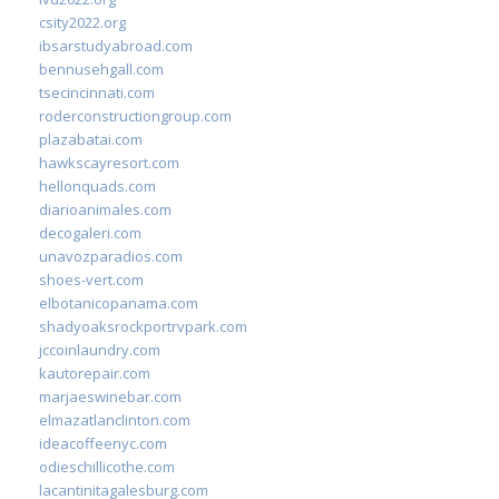
csity2022.org
ibsarstudyabroad.com
bennusehgall.com
tsecincinnati.com
roderconstructiongroup.com
plazabatai.com
hawkscayresort.com
hellonquads.com
diarioanimales.com
decogaleri.com
unavozparadios.com
shoes-vert.com
elbotanicopanama.com
shadyoaksrockportrvpark.com
jccoinlaundry.com
kautorepair.com
marjaeswinebar.com
elmazatlanclinton.com
ideacoffeenyc.com
odieschillicothe.com
lacantinitagalesburg.com