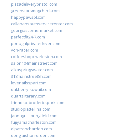
pizzadeliverybristol.com
greenstarsmogcheck.com
happypawspl.com
callahansautoservicecenter.com
georgiascornermarket.com
perfectfit24-7.com
portugalprivatedriver.com
von-racer.com
coffeeshopcharleston.com
salon104mainstreet.com
alkaspringswater.com
318mainstreet8h.com
lovenailsspari.com
oakberry-kuwait.com
quartzliterary.com
friendsofbroderickpark.com
studiopiattellina.com
jannagrillspringfield.com
fujiyamacharleston.com
elpatronchardon.com
donglaishun-order.com