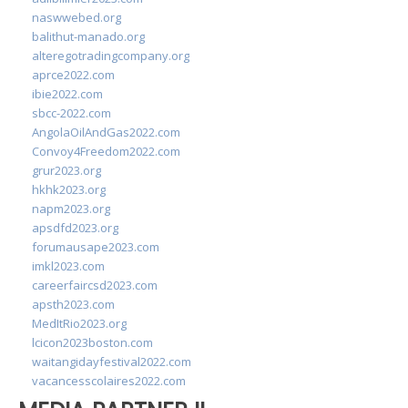
naswwebed.org
balithut-manado.org
alteregotradingcompany.org
aprce2022.com
ibie2022.com
sbcc-2022.com
AngolaOilAndGas2022.com
Convoy4Freedom2022.com
grur2023.org
hkhk2023.org
napm2023.org
apsdfd2023.org
forumausape2023.com
imkl2023.com
careerfaircsd2023.com
apsth2023.com
MedItRio2023.org
lcicon2023boston.com
waitangidayfestival2022.com
vacancesscolaires2022.com