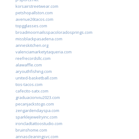
korsairstreetwear.com
petshopallston.com
avenue26tacos.com
topgglasses.com
broadmoornailsspacoloradosprings.com
missblackpasadena.com
anneskitchen.org
valenciamarketytaqueria.com
reefrecordsllc.com
alawaffle.com
aryouthfishing.com
united-basketball.com
tios-tacos.com
cafecito-satx.com
graduacionviu2023.com
pecanjackstogo.com
zengardendayspa.com
sparklejewelryinc.com
ironcladtattoostudio.com
bruinshome.com
annascleaningsvc.com