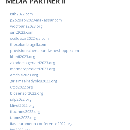
MEDIA PARTNER II
isth2022.com
p2b2pabi2023-makassar.com
wocfparis2023.org
sinc2023.com
scdlqatar2022-qa.com
thecolumbiagrill.com
provisionscheeseandwineshoppe.com
khedi2023.org
akademikgeriatri2023.org
marmarapediatri2023.org
emchie2023.org
girisimselradyoloji2022.org
utcd2022.org
biosensor2022.org
ialp2022.org
klivet2022.org
ifac-hms2022.org
taoms2022.org
iias-euromena-conference2022.org
ivd2022.org