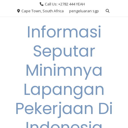
Skip
Call Us: +2782 444 YEAH
to
Cape Town, South Africa
pengeluaran sgp
content
Informasi
Seputar
Minimnya
Lapangan
Pekerjaan Di
Indonesia