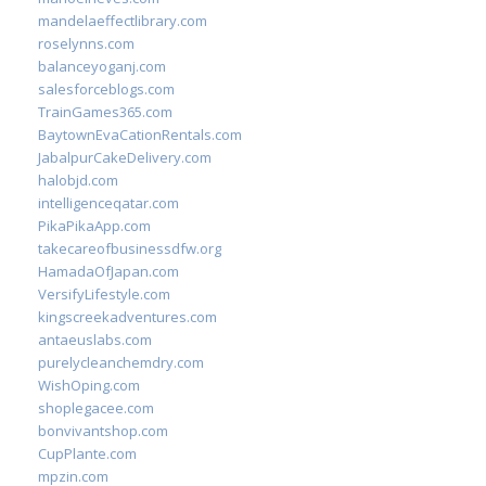
mandelaeffectlibrary.com
roselynns.com
balanceyoganj.com
salesforceblogs.com
TrainGames365.com
BaytownEvaCationRentals.com
JabalpurCakeDelivery.com
halobjd.com
intelligenceqatar.com
PikaPikaApp.com
takecareofbusinessdfw.org
HamadaOfJapan.com
VersifyLifestyle.com
kingscreekadventures.com
antaeuslabs.com
purelycleanchemdry.com
WishOping.com
shoplegacee.com
bonvivantshop.com
CupPlante.com
mpzin.com