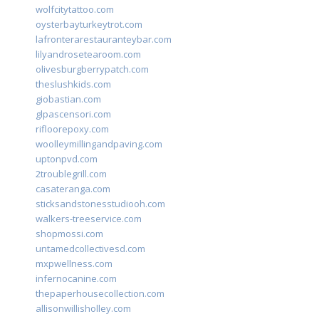
wolfcitytattoo.com
oysterbayturkeytrot.com
lafronterarestauranteybar.com
lilyandrosetearoom.com
olivesburgberrypatch.com
theslushkids.com
giobastian.com
glpascensori.com
rifloorepoxy.com
woolleymillingandpaving.com
uptonpvd.com
2troublegrill.com
casateranga.com
sticksandstonesstudiooh.com
walkers-treeservice.com
shopmossi.com
untamedcollectivesd.com
mxpwellness.com
infernocanine.com
thepaperhousecollection.com
allisonwillisholley.com