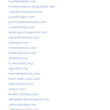
EverNewNails.com
insideoutdecoratingcentre.com
salvatoresinpoint.com
jovialfloralco.com
johnlscotthometeam.com
u-seehomes.com
watersportslagonissi.com
mischieffashion.com
eduwyre.com
retro-interiors.com
theblvd-boise.com
fpet2023.org
e-smart2022.org
ngrc2022.org
leesfamilyfoods.com
lewis-lewis-cpas.com
eleontennis.com
cyetus.com
bradfordshops.com
almadenranchsanjose.com
advocatevijay.com
adlibilimler2023.com