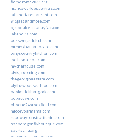
fiamc-rome2022.org
mariceworldessentials.com
lafisheriarestaurant.com
915jazzandmore.com
aguadulce-countryfair.com
jakehovis.com
bosswingsduluth.com
birminghamautocare.com
tonyscountrykitchen.com
jbellasnailspa.com
mychaihouse.com
alvisgrooming.com
thegeorginaestate.com
blythewoodseafood.com
paolosdelibangkok.com
bobacove.com
phoone24brookfield.com
mickeybarmama.com
roadwayconstructioninc.com
shopdragonflyboutique.com
sportszilla.org
batchprovisionsbar.com