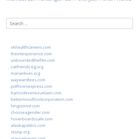
Search
for:
okhealthcareers.com
theintexperience.com
unboundedthefilm.com
catfriends-bg.org
marianlives.org
waywardtees.com
pidfloorsexpress.com
bancodevenezuelaen.com
bettermoodfoodcorporation.com
hingstonnt.com
chooseagender.com
hoverboardssale.com
alaskapolitics.com
stsmp.org
manoelneves.com