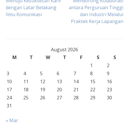
Post
Menuju Kesuksesan Karir
Mendorong Kolaborasi
dengan Latar Belakang
antara Perguruan Tinggi
Ilmu Komunikasi
dan Industri Melalui
navigation
Praktek Kerja Lapangan
August 2026
M
T
W
T
F
S
S
1
2
3
4
5
6
7
8
9
10
11
12
13
14
15
16
17
18
19
20
21
22
23
24
25
26
27
28
29
30
31
« Mar