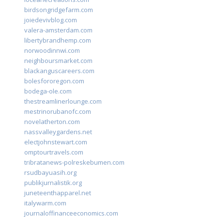
birdsongridgefarm.com
joiedevivblog.com
valera-amsterdam.com
libertybrandhemp.com
norwoodinnwi.com
neighboursmarket.com
blackanguscareers.com
bolesfororegon.com
bodega-ole.com
thestreamlinerlounge.com
mestrinorubanofc.com
novelatherton.com
nassvalleygardens.net
electjohnstewart.com
omptourtravels.com
tribratanews-polreskebumen.com
rsudbayuasih.org
publikjurnalistik.org
juneteenthapparel.net
italywarm.com
journaloffinanceeconomics.com