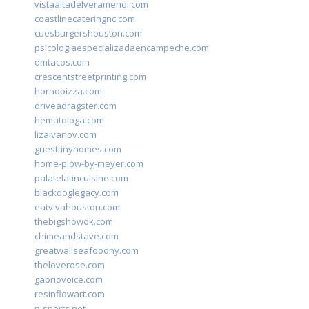
vistaaltadelveramendi.com
coastlinecateringnc.com
cuesburgershouston.com
psicologiaespecializadaencampeche.com
dmtacos.com
crescentstreetprinting.com
hornopizza.com
driveadragster.com
hematologa.com
lizaivanov.com
guesttinyhomes.com
home-plow-by-meyer.com
palatelatincuisine.com
blackdoglegacy.com
eatvivahouston.com
thebigshowok.com
chimeandstave.com
greatwallseafoodny.com
theloverose.com
gabriovoice.com
resinflowart.com
p-sports.net