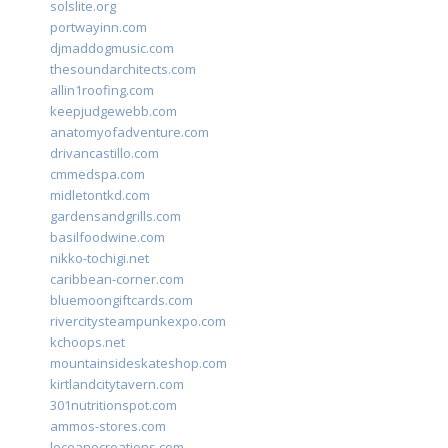
solslite.org
portwayinn.com
djmaddogmusic.com
thesoundarchitects.com
allin1roofing.com
keepjudgewebb.com
anatomyofadventure.com
drivancastillo.com
cmmedspa.com
midletontkd.com
gardensandgrills.com
basilfoodwine.com
nikko-tochigi.net
caribbean-corner.com
bluemoongiftcards.com
rivercitysteampunkexpo.com
kchoops.net
mountainsideskateshop.com
kirtlandcitytavern.com
301nutritionspot.com
ammos-stores.com
loceanecreations.com