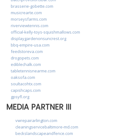
brasserie-gobette.com
musicrearte.com
morseysfarms.com
riverviewtennis.com
official-kelly-toys-squishmallows.com
displaygardenonsuncrest.org
bbq-empire-usa.com
feedstoreva.com
drogopets.com
ediblechalk.com
tabletennisnearme.com
oaksofa.com
soultacohtx.com
capishcaps.com
gpsyfl.org
MEDIA PARTNER III
vwrepairarlington.com
cleaningservicebaltimore-md.com
beckslandscapeandfence.com