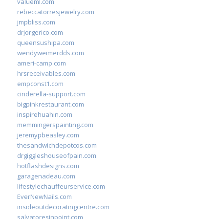
valueml.com
rebeccatorresjewelry.com
jmpbliss.com
drjorgerico.com
queensushipa.com
wendyweimerdds.com
ameri-camp.com
hrsreceivables.com
empconst1.com
cinderella-support.com
bigpinkrestaurant.com
inspirehuahin.com
memmingerspainting.com
jeremypbeasley.com
thesandwichdepotcos.com
drgiggleshouseofpain.com
hotflashdesigns.com
garagenadeau.com
lifestylechauffeurservice.com
EverNewNails.com
insideoutdecoratingcentre.com
salvatoresinpoint.com