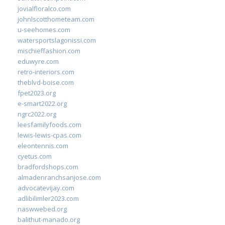
jovialfloralco.com
johnlscotthometeam.com
u-seehomes.com
watersportslagonissi.com
mischieffashion.com
eduwyre.com
retro-interiors.com
theblvd-boise.com
fpet2023.org
e-smart2022.org
ngrc2022.org
leesfamilyfoods.com
lewis-lewis-cpas.com
eleontennis.com
cyetus.com
bradfordshops.com
almadenranchsanjose.com
advocatevijay.com
adlibilimler2023.com
naswwebed.org
balithut-manado.org