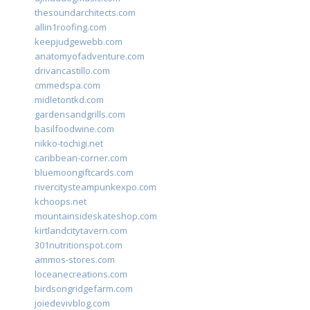
thesoundarchitects.com
allin1roofing.com
keepjudgewebb.com
anatomyofadventure.com
drivancastillo.com
cmmedspa.com
midletontkd.com
gardensandgrills.com
basilfoodwine.com
nikko-tochigi.net
caribbean-corner.com
bluemoongiftcards.com
rivercitysteampunkexpo.com
kchoops.net
mountainsideskateshop.com
kirtlandcitytavern.com
301nutritionspot.com
ammos-stores.com
loceanecreations.com
birdsongridgefarm.com
joiedevivblog.com