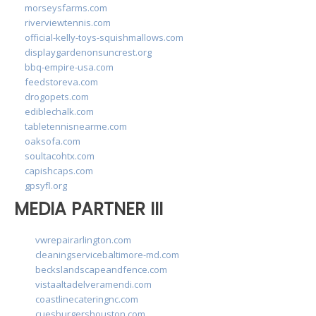
morseysfarms.com
riverviewtennis.com
official-kelly-toys-squishmallows.com
displaygardenonsuncrest.org
bbq-empire-usa.com
feedstoreva.com
drogopets.com
ediblechalk.com
tabletennisnearme.com
oaksofa.com
soultacohtx.com
capishcaps.com
gpsyfl.org
MEDIA PARTNER III
vwrepairarlington.com
cleaningservicebaltimore-md.com
beckslandscapeandfence.com
vistaaltadelveramendi.com
coastlinecateringnc.com
cuesburgershouston.com