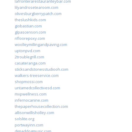
lafronterarestauranteybar.com
lilyandrosetearoom.com
olivesburgberrypatch.com
theslushkids.com
giobastian.com
glpascensori.com
rifloorepoxy.com
woolleymillingandpaving.com
uptonpvd.com
2troublegrill.com
casateranga.com
sticksandstonesstudiooh.com
walkers-treeservice.com
shopmossi.com
untamedcollectivesd.com
mxpwellness.com
infernocanine.com
thepaperhousecollection.com
allisonwillisholley.com
solslite.org
portwayinn.com
djmaddogmusic.com