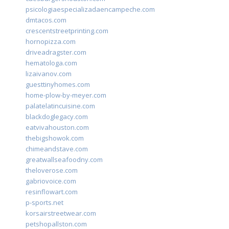
psicologiaespecializadaencampeche.com
dmtacos.com
crescentstreetprinting.com
hornopizza.com
driveadragster.com
hematologa.com
lizaivanov.com
guesttinyhomes.com
home-plow-by-meyer.com
palatelatincuisine.com
blackdoglegacy.com
eatvivahouston.com
thebigshowok.com
chimeandstave.com
greatwallseafoodny.com
theloverose.com
gabriovoice.com
resinflowart.com
p-sports.net
korsairstreetwear.com
petshopallston.com