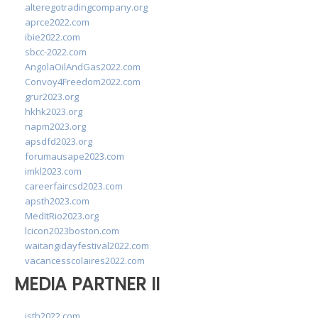
alteregotradingcompany.org
aprce2022.com
ibie2022.com
sbcc-2022.com
AngolaOilAndGas2022.com
Convoy4Freedom2022.com
grur2023.org
hkhk2023.org
napm2023.org
apsdfd2023.org
forumausape2023.com
imkl2023.com
careerfaircsd2023.com
apsth2023.com
MedItRio2023.org
lcicon2023boston.com
waitangidayfestival2022.com
vacancesscolaires2022.com
MEDIA PARTNER II
isth2022.com