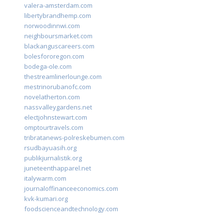
valera-amsterdam.com
libertybrandhemp.com
norwoodinnwi.com
neighboursmarket.com
blackanguscareers.com
bolesfororegon.com
bodega-ole.com
thestreamlinerlounge.com
mestrinorubanofc.com
novelatherton.com
nassvalleygardens.net
electjohnstewart.com
omptourtravels.com
tribratanews-polreskebumen.com
rsudbayuasih.org
publikjurnalistik.org
juneteenthapparel.net
italywarm.com
journaloffinanceeconomics.com
kvk-kumari.org
foodscienceandtechnology.com