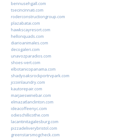
bennusehgall.com
tsecincinnati.com
roderconstructiongroup.com
plazabatai.com
hawkscayresort.com
hellonquads.com
diarioanimales.com
decogaleri.com
unavozparadios.com
shoes-vert.com
elbotanicopanama.com
shadyoaksrockportrvpark.com
jccoinlaundry.com
kautorepair.com
marjaeswinebar.com
elmazatlanclinton.com
ideacoffeenyc.com
odieschillicothe.com
lacantinitagalesburg.com
pizzadeliverybristol.com
greenstarsmogcheck.com