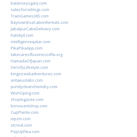
balanceyoganj.com
salesforceblogs.com
TrainGames365.com
BaytownEvaCationRentals.com
JabalpurCakeDelivery.com
halobjd.com
intelligenceqatar.com
PikaPikaApp.com
takecareofbusinessdfw.org
HamadaOfJapan.com
VersifyLifestyle.com
kingscreekadventures.com
antaeuslabs.com
purelycleanchemdry.com
WishOping.com
shoplegacee.com
bonvivantshop.com
CupPlante.com
mpzin.com
stcreal.com
PopUpFlea.com