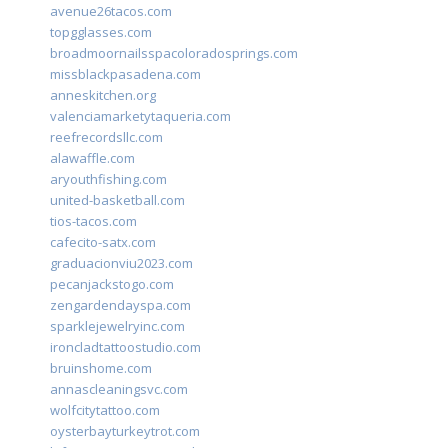
avenue26tacos.com
topgglasses.com
broadmoornailsspacoloradosprings.com
missblackpasadena.com
anneskitchen.org
valenciamarketytaqueria.com
reefrecordsllc.com
alawaffle.com
aryouthfishing.com
united-basketball.com
tios-tacos.com
cafecito-satx.com
graduacionviu2023.com
pecanjackstogo.com
zengardendayspa.com
sparklejewelryinc.com
ironcladtattoostudio.com
bruinshome.com
annascleaningsvc.com
wolfcitytattoo.com
oysterbayturkeytrot.com