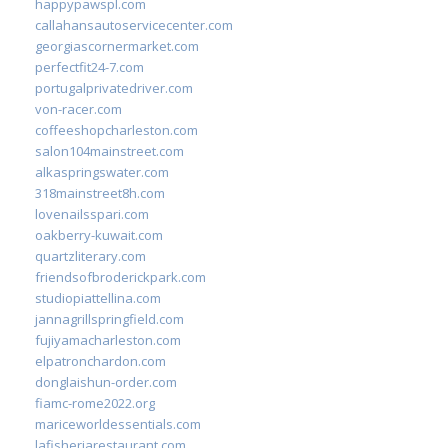
happypawspl.com
callahansautoservicecenter.com
georgiascornermarket.com
perfectfit24-7.com
portugalprivatedriver.com
von-racer.com
coffeeshopcharleston.com
salon104mainstreet.com
alkaspringswater.com
318mainstreet8h.com
lovenailsspari.com
oakberry-kuwait.com
quartzliterary.com
friendsofbroderickpark.com
studiopiattellina.com
jannagrillspringfield.com
fujiyamacharleston.com
elpatronchardon.com
donglaishun-order.com
fiamc-rome2022.org
mariceworldessentials.com
lafisheriarestaurant.com