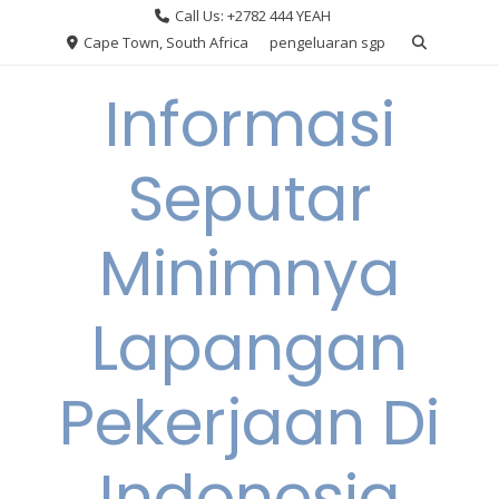
Skip
Call Us: +2782 444 YEAH
to
Cape Town, South Africa
pengeluaran sgp
content
Informasi
Seputar
Minimnya
Lapangan
Pekerjaan Di
Indonesia