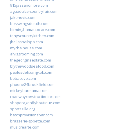
915jazzandmore.com
aguadulce-countryfair.com
jakehovis.com
bosswingsduluth.com
birminghamautocare.com
tonyscountrykitchen.com
jbellasnailspa.com
mychaihouse.com
alvisgrooming.com
thegeorginaestate.com
blythewoodseafood.com
paolosdelibangkok.com
bobacove.com
phoone24brookfield.com
mickeybarmama.com
roadwayconstructioninc.com
shopdragonflyboutique.com
sportszilla.org
batchprovisionsbar.com
brasserie-gobette.com
musicrearte.com