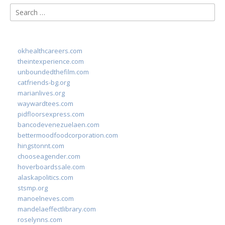
Search
for:
okhealthcareers.com
theintexperience.com
unboundedthefilm.com
catfriends-bg.org
marianlives.org
waywardtees.com
pidfloorsexpress.com
bancodevenezuelaen.com
bettermoodfoodcorporation.com
hingstonnt.com
chooseagender.com
hoverboardssale.com
alaskapolitics.com
stsmp.org
manoelneves.com
mandelaeffectlibrary.com
roselynns.com