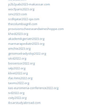
p2b2pabi2023-makassar.com
wocfparis2023.org
sinc2023.com
scdlqatar2022-qa.com
thecolumbiagrill.com
provisionscheeseandwineshoppe.com
khedi2023.org
akademikgeriatri2023.org
marmarapediatri2023.org
emchie2023.org
girisimselradyoloji2022.org
utcd2022.org
biosensor2022.org
ialp2022.org
klivet2022.org
ifac-hms2022.org
taoms2022.org
iias-euromena-conference2022.org
ivd2022.org
csity2022.org
ibsarstudyabroad.com