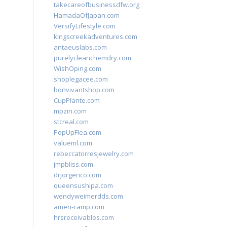
takecareofbusinessdfw.org
HamadaOfJapan.com
VersifyLifestyle.com
kingscreekadventures.com
antaeuslabs.com
purelycleanchemdry.com
WishOping.com
shoplegacee.com
bonvivantshop.com
CupPlante.com
mpzin.com
stcreal.com
PopUpFlea.com
valueml.com
rebeccatorresjewelry.com
jmpbliss.com
drjorgerico.com
queensushipa.com
wendyweimerdds.com
ameri-camp.com
hrsreceivables.com