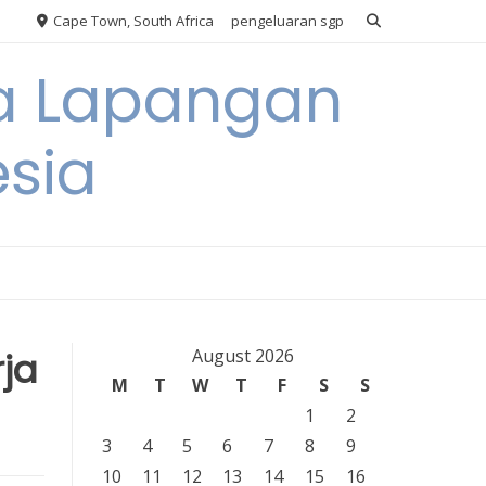
Cape Town, South Africa
pengeluaran sgp
ya Lapangan
esia
ja
August 2026
M
T
W
T
F
S
S
1
2
3
4
5
6
7
8
9
10
11
12
13
14
15
16