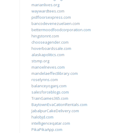
marianlives.org
waywardtees.com
pidfloorsexpress.com
bancodevenezuelaen.com
bettermoodfoodcorporation.com
hingstonnt.com
chooseagender.com
hoverboardssale.com
alaskapolitics.com
stsmp.org
manoelneves.com
mandelaeffectlibrary.com
roselynns.com
balanceyoganj.com
salesforceblogs.com
TrainGames365.com
BaytownEvaCationRentals.com
JabalpurCakeDelivery.com
halobjd.com
intelligenceqatar.com
PikaPikaApp.com