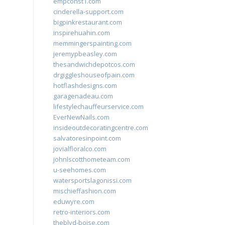
empconst1.com
cinderella-support.com
bigpinkrestaurant.com
inspirehuahin.com
memmingerspainting.com
jeremypbeasley.com
thesandwichdepotcos.com
drgiggleshouseofpain.com
hotflashdesigns.com
garagenadeau.com
lifestylechauffeurservice.com
EverNewNails.com
insideoutdecoratingcentre.com
salvatoresinpoint.com
jovialfloralco.com
johnlscotthometeam.com
u-seehomes.com
watersportslagonissi.com
mischieffashion.com
eduwyre.com
retro-interiors.com
theblvd-boise.com