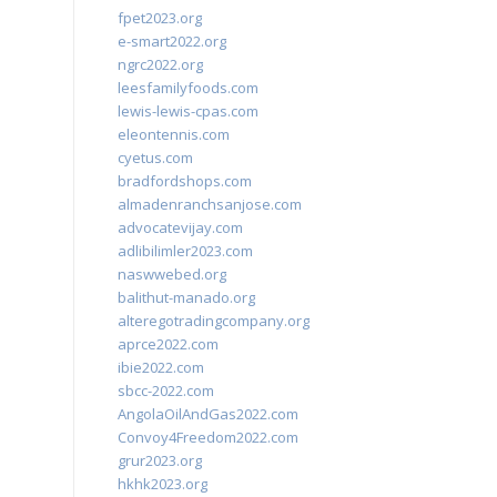
fpet2023.org
e-smart2022.org
ngrc2022.org
leesfamilyfoods.com
lewis-lewis-cpas.com
eleontennis.com
cyetus.com
bradfordshops.com
almadenranchsanjose.com
advocatevijay.com
adlibilimler2023.com
naswwebed.org
balithut-manado.org
alteregotradingcompany.org
aprce2022.com
ibie2022.com
sbcc-2022.com
AngolaOilAndGas2022.com
Convoy4Freedom2022.com
grur2023.org
hkhk2023.org