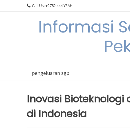
Skip
Call Us: +2782 444 YEAH
to
content
Informasi 
Pek
pengeluaran sgp
Inovasi Bioteknolog
di Indonesia