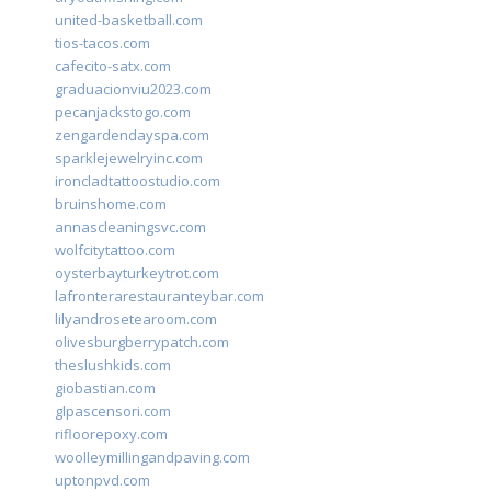
united-basketball.com
tios-tacos.com
cafecito-satx.com
graduacionviu2023.com
pecanjackstogo.com
zengardendayspa.com
sparklejewelryinc.com
ironcladtattoostudio.com
bruinshome.com
annascleaningsvc.com
wolfcitytattoo.com
oysterbayturkeytrot.com
lafronterarestauranteybar.com
lilyandrosetearoom.com
olivesburgberrypatch.com
theslushkids.com
giobastian.com
glpascensori.com
rifloorepoxy.com
woolleymillingandpaving.com
uptonpvd.com