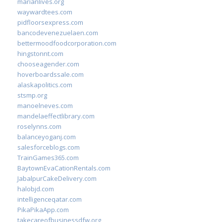
marianlives.org
waywardtees.com
pidfloorsexpress.com
bancodevenezuelaen.com
bettermoodfoodcorporation.com
hingstonnt.com
chooseagender.com
hoverboardssale.com
alaskapolitics.com
stsmp.org
manoelneves.com
mandelaeffectlibrary.com
roselynns.com
balanceyoganj.com
salesforceblogs.com
TrainGames365.com
BaytownEvaCationRentals.com
JabalpurCakeDelivery.com
halobjd.com
intelligenceqatar.com
PikaPikaApp.com
takecareofbusinessdfw.org