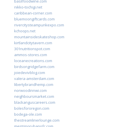
basilfoodwine.com
nikko-tochigi.net
caribbean-corner.com
bluemoongiftcards.com
rivercitysteampunkexpo.com
kchoops.net
mountainsideskateshop.com
kirtlandcitytavern.com
301nutritionspot.com
ammos-stores.com
loceanecreations.com
birdsongridgefarm.com
joiedevivblog.com
valera-amsterdam.com
libertybrandhemp.com
norwoodinnwi.com
neighboursmarket.com
blackanguscareers.com
bolesfororegon.com
bodega-ole.com
thestreamlinerlounge.com
mestrinorubanofc.com