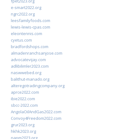
fpet2023.org
e-smart2022.org
ngrc2022.org
leesfamilyfoods.com
lewis-lewis-cpas.com
eleontennis.com
cyetus.com
bradfordshops.com
almadenranchsanjose.com
advocatevijay.com
adlibilimler2023.com
naswwebed.org
balithut-manado.org
alteregotradingcompany.org
aprce2022.com
ibie2022.com
sbcc-2022.com
AngolaOilAndGas2022.com
Convoy4Freedom2022.com
grur2023.org
hkhk2023.org
napm2023.org