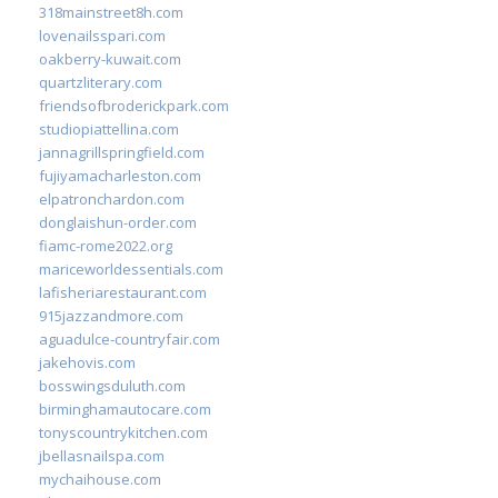
318mainstreet8h.com
lovenailsspari.com
oakberry-kuwait.com
quartzliterary.com
friendsofbroderickpark.com
studiopiattellina.com
jannagrillspringfield.com
fujiyamacharleston.com
elpatronchardon.com
donglaishun-order.com
fiamc-rome2022.org
mariceworldessentials.com
lafisheriarestaurant.com
915jazzandmore.com
aguadulce-countryfair.com
jakehovis.com
bosswingsduluth.com
birminghamautocare.com
tonyscountrykitchen.com
jbellasnailspa.com
mychaihouse.com