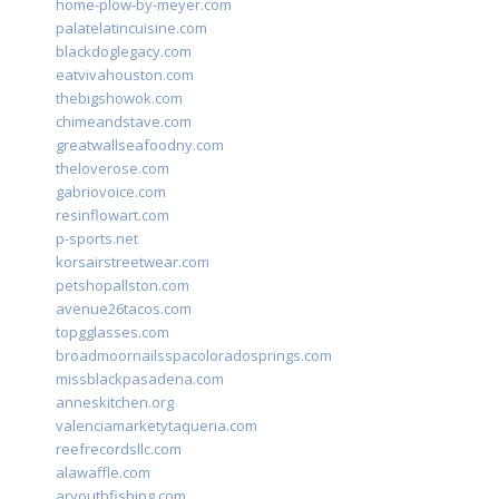
home-plow-by-meyer.com
palatelatincuisine.com
blackdoglegacy.com
eatvivahouston.com
thebigshowok.com
chimeandstave.com
greatwallseafoodny.com
theloverose.com
gabriovoice.com
resinflowart.com
p-sports.net
korsairstreetwear.com
petshopallston.com
avenue26tacos.com
topgglasses.com
broadmoornailsspacoloradosprings.com
missblackpasadena.com
anneskitchen.org
valenciamarketytaqueria.com
reefrecordsllc.com
alawaffle.com
aryouthfishing.com