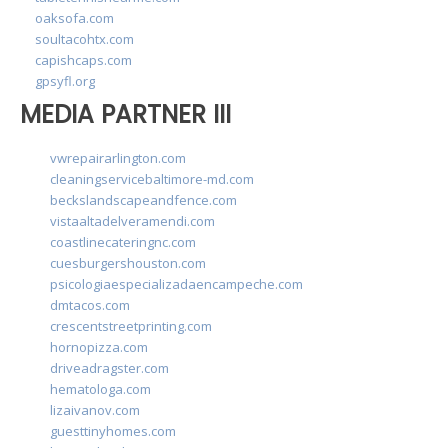
oaksofa.com
soultacohtx.com
capishcaps.com
gpsyfl.org
MEDIA PARTNER III
vwrepairarlington.com
cleaningservicebaltimore-md.com
beckslandscapeandfence.com
vistaaltadelveramendi.com
coastlinecateringnc.com
cuesburgershouston.com
psicologiaespecializadaencampeche.com
dmtacos.com
crescentstreetprinting.com
hornopizza.com
driveadragster.com
hematologa.com
lizaivanov.com
guesttinyhomes.com