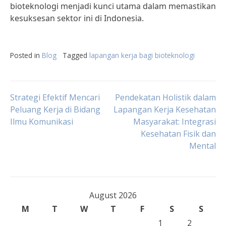
bioteknologi menjadi kunci utama dalam memastikan
kesuksesan sektor ini di Indonesia.
Posted in
Blog
Tagged
lapangan kerja bagi bioteknologi
Post
Strategi Efektif Mencari
Pendekatan Holistik dalam
Peluang Kerja di Bidang
Lapangan Kerja Kesehatan
Ilmu Komunikasi
Masyarakat: Integrasi
navigation
Kesehatan Fisik dan
Mental
August 2026
M
T
W
T
F
S
S
1
2