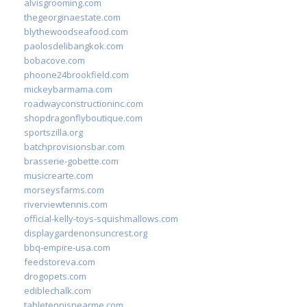
alvisgrooming.com
thegeorginaestate.com
blythewoodseafood.com
paolosdelibangkok.com
bobacove.com
phoone24brookfield.com
mickeybarmama.com
roadwayconstructioninc.com
shopdragonflyboutique.com
sportszilla.org
batchprovisionsbar.com
brasserie-gobette.com
musicrearte.com
morseysfarms.com
riverviewtennis.com
official-kelly-toys-squishmallows.com
displaygardenonsuncrest.org
bbq-empire-usa.com
feedstoreva.com
drogopets.com
ediblechalk.com
tabletennisnearme.com