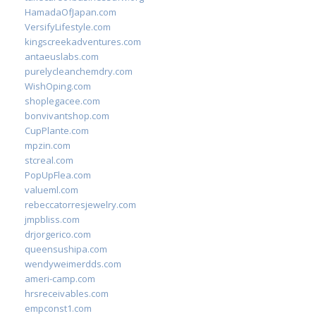
HamadaOfJapan.com
VersifyLifestyle.com
kingscreekadventures.com
antaeuslabs.com
purelycleanchemdry.com
WishOping.com
shoplegacee.com
bonvivantshop.com
CupPlante.com
mpzin.com
stcreal.com
PopUpFlea.com
valueml.com
rebeccatorresjewelry.com
jmpbliss.com
drjorgerico.com
queensushipa.com
wendyweimerdds.com
ameri-camp.com
hrsreceivables.com
empconst1.com