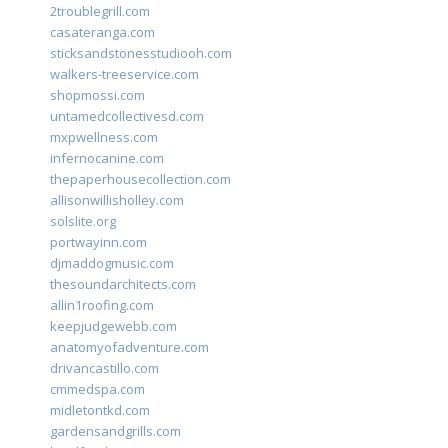
2troublegrill.com
casateranga.com
sticksandstonesstudiooh.com
walkers-treeservice.com
shopmossi.com
untamedcollectivesd.com
mxpwellness.com
infernocanine.com
thepaperhousecollection.com
allisonwillisholley.com
solslite.org
portwayinn.com
djmaddogmusic.com
thesoundarchitects.com
allin1roofing.com
keepjudgewebb.com
anatomyofadventure.com
drivancastillo.com
cmmedspa.com
midletontkd.com
gardensandgrills.com