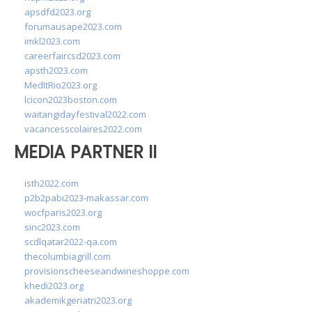
apsdfd2023.org
forumausape2023.com
imkl2023.com
careerfaircsd2023.com
apsth2023.com
MedItRio2023.org
lcicon2023boston.com
waitangidayfestival2022.com
vacancesscolaires2022.com
MEDIA PARTNER II
isth2022.com
p2b2pabi2023-makassar.com
wocfparis2023.org
sinc2023.com
scdlqatar2022-qa.com
thecolumbiagrill.com
provisionscheeseandwineshoppe.com
khedi2023.org
akademikgeriatri2023.org