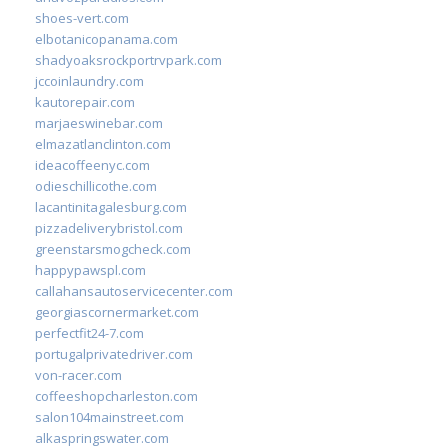
shoes-vert.com
elbotanicopanama.com
shadyoaksrockportrvpark.com
jccoinlaundry.com
kautorepair.com
marjaeswinebar.com
elmazatlanclinton.com
ideacoffeenyc.com
odieschillicothe.com
lacantinitagalesburg.com
pizzadeliverybristol.com
greenstarsmogcheck.com
happypawspl.com
callahansautoservicecenter.com
georgiascornermarket.com
perfectfit24-7.com
portugalprivatedriver.com
von-racer.com
coffeeshopcharleston.com
salon104mainstreet.com
alkaspringswater.com