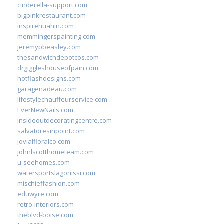
cinderella-support.com
bigpinkrestaurant.com
inspirehuahin.com
memmingerspainting.com
jeremypbeasley.com
thesandwichdepotcos.com
drgiggleshouseofpain.com
hotflashdesigns.com
garagenadeau.com
lifestylechauffeurservice.com
EverNewNails.com
insideoutdecoratingcentre.com
salvatoresinpoint.com
jovialfloralco.com
johnlscotthometeam.com
u-seehomes.com
watersportslagonissi.com
mischieffashion.com
eduwyre.com
retro-interiors.com
theblvd-boise.com