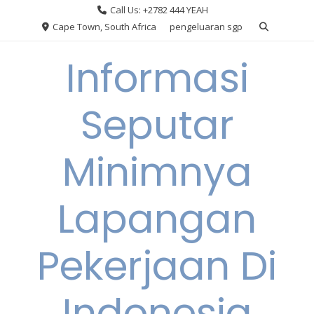
Skip
Call Us: +2782 444 YEAH
to
Cape Town, South Africa
pengeluaran sgp
content
Informasi
Seputar
Minimnya
Lapangan
Pekerjaan Di
Indonesia