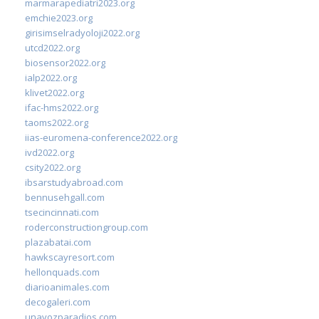
marmarapediatri2023.org
emchie2023.org
girisimselradyoloji2022.org
utcd2022.org
biosensor2022.org
ialp2022.org
klivet2022.org
ifac-hms2022.org
taoms2022.org
iias-euromena-conference2022.org
ivd2022.org
csity2022.org
ibsarstudyabroad.com
bennusehgall.com
tsecincinnati.com
roderconstructiongroup.com
plazabatai.com
hawkscayresort.com
hellonquads.com
diarioanimales.com
decogaleri.com
unavozparadios.com