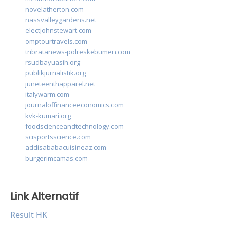
novelatherton.com
nassvalleygardens.net
electjohnstewart.com
omptourtravels.com
tribratanews-polreskebumen.com
rsudbayuasih.org
publikjurnalistik.org
juneteenthapparel.net
italywarm.com
journaloffinanceeconomics.com
kvk-kumari.org
foodscienceandtechnology.com
scisportsscience.com
addisababacuisineaz.com
burgerimcamas.com
Link Alternatif
Result HK