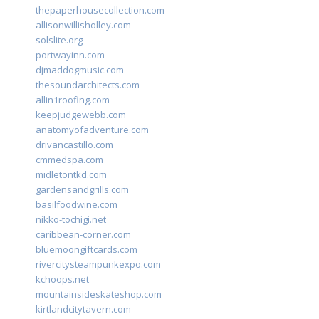
thepaperhousecollection.com
allisonwillisholley.com
solslite.org
portwayinn.com
djmaddogmusic.com
thesoundarchitects.com
allin1roofing.com
keepjudgewebb.com
anatomyofadventure.com
drivancastillo.com
cmmedspa.com
midletontkd.com
gardensandgrills.com
basilfoodwine.com
nikko-tochigi.net
caribbean-corner.com
bluemoongiftcards.com
rivercitysteampunkexpo.com
kchoops.net
mountainsideskateshop.com
kirtlandcitytavern.com