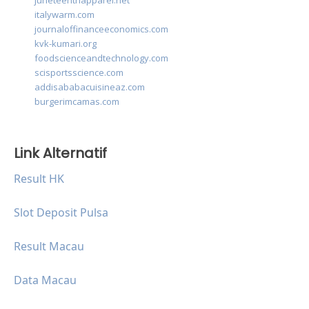
juneteenthapparel.net
italywarm.com
journaloffinanceeconomics.com
kvk-kumari.org
foodscienceandtechnology.com
scisportsscience.com
addisababacuisineaz.com
burgerimcamas.com
Link Alternatif
Result HK
Slot Deposit Pulsa
Result Macau
Data Macau