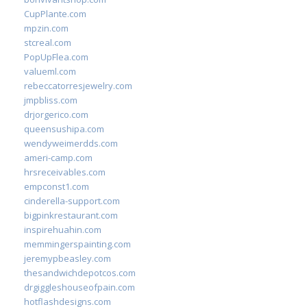
CupPlante.com
mpzin.com
stcreal.com
PopUpFlea.com
valueml.com
rebeccatorresjewelry.com
jmpbliss.com
drjorgerico.com
queensushipa.com
wendyweimerdds.com
ameri-camp.com
hrsreceivables.com
empconst1.com
cinderella-support.com
bigpinkrestaurant.com
inspirehuahin.com
memmingerspainting.com
jeremypbeasley.com
thesandwichdepotcos.com
drgiggleshouseofpain.com
hotflashdesigns.com