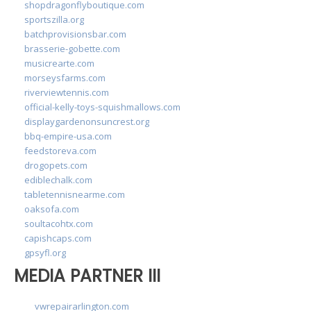
shopdragonflyboutique.com
sportszilla.org
batchprovisionsbar.com
brasserie-gobette.com
musicrearte.com
morseysfarms.com
riverviewtennis.com
official-kelly-toys-squishmallows.com
displaygardenonsuncrest.org
bbq-empire-usa.com
feedstoreva.com
drogopets.com
ediblechalk.com
tabletennisnearme.com
oaksofa.com
soultacohtx.com
capishcaps.com
gpsyfl.org
MEDIA PARTNER III
vwrepairarlington.com