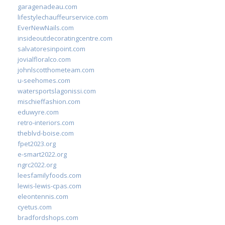
garagenadeau.com
lifestylechauffeurservice.com
EverNewNails.com
insideoutdecoratingcentre.com
salvatoresinpoint.com
jovialfloralco.com
johnlscotthometeam.com
u-seehomes.com
watersportslagonissi.com
mischieffashion.com
eduwyre.com
retro-interiors.com
theblvd-boise.com
fpet2023.org
e-smart2022.org
ngrc2022.org
leesfamilyfoods.com
lewis-lewis-cpas.com
eleontennis.com
cyetus.com
bradfordshops.com