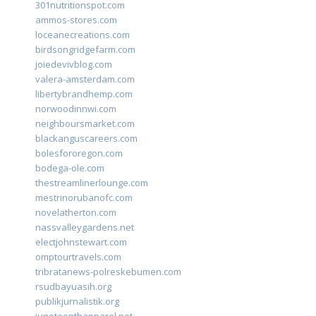
301nutritionspot.com
ammos-stores.com
loceanecreations.com
birdsongridgefarm.com
joiedevivblog.com
valera-amsterdam.com
libertybrandhemp.com
norwoodinnwi.com
neighboursmarket.com
blackanguscareers.com
bolesfororegon.com
bodega-ole.com
thestreamlinerlounge.com
mestrinorubanofc.com
novelatherton.com
nassvalleygardens.net
electjohnstewart.com
omptourtravels.com
tribratanews-polreskebumen.com
rsudbayuasih.org
publikjurnalistik.org