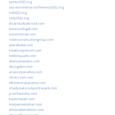
taoms2022.org
iias-euromena-conference2022.org
ivd2022.org
csity2022.org
ibsarstudyabroad.com
bennusehgall.com
tsecincinnati.com
roderconstructiongroup.com
plazabatai.com
hawkscayresort.com
hellonquads.com
diarioanimales.com
decogaleri.com
unavozparadios.com
shoes-vert.com
elbotanicopanama.com
shadyoaksrockportrvpark.com
jccoinlaundry.com
kautorepair.com
marjaeswinebar.com
elmazatlanclinton.com
ideacoffeenyc.com