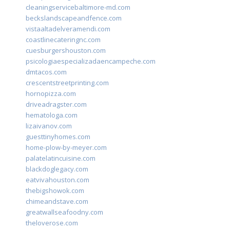
cleaningservicebaltimore-md.com
beckslandscapeandfence.com
vistaaltadelveramendi.com
coastlinecateringnc.com
cuesburgershouston.com
psicologiaespecializadaencampeche.com
dmtacos.com
crescentstreetprinting.com
hornopizza.com
driveadragster.com
hematologa.com
lizaivanov.com
guesttinyhomes.com
home-plow-by-meyer.com
palatelatincuisine.com
blackdoglegacy.com
eatvivahouston.com
thebigshowok.com
chimeandstave.com
greatwallseafoodny.com
theloverose.com