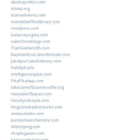
alaskapolitics.com
stsmp.org
manoelneves.com
mandelaeffectlibrary.com
roselynns.com
balanceyoganj.com
salesforceblogs.com
TrainGames365.com
BaytownEvaCationRentals.com
JabalpurCakeDelivery.com
halobjd.com
intelligenceqatar.com
PikaPikaApp.com
takecareofbusinessdfw.org
HamadaOfJapan.com
VersifyLifestyle.com
kingscreekadventures.com
antaeuslabs.com
purelycleanchemdry.com
WishOping.com
shoplegacee.com
bonvivantshop.com