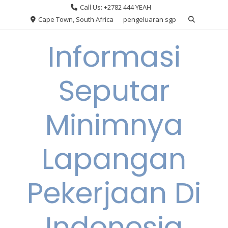
Skip
Call Us: +2782 444 YEAH
to
Cape Town, South Africa
pengeluaran sgp
content
Informasi
Seputar
Minimnya
Lapangan
Pekerjaan Di
Indonesia