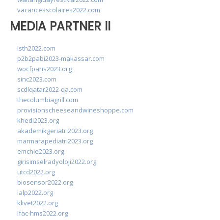
vacancesscolaires2022.com
MEDIA PARTNER II
isth2022.com
p2b2pabi2023-makassar.com
wocfparis2023.org
sinc2023.com
scdlqatar2022-qa.com
thecolumbiagrill.com
provisionscheeseandwineshoppe.com
khedi2023.org
akademikgeriatri2023.org
marmarapediatri2023.org
emchie2023.org
girisimselradyoloji2022.org
utcd2022.org
biosensor2022.org
ialp2022.org
klivet2022.org
ifac-hms2022.org