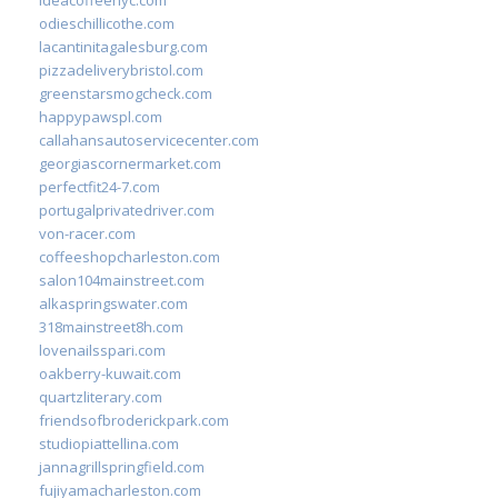
odieschillicothe.com
lacantinitagalesburg.com
pizzadeliverybristol.com
greenstarsmogcheck.com
happypawspl.com
callahansautoservicecenter.com
georgiascornermarket.com
perfectfit24-7.com
portugalprivatedriver.com
von-racer.com
coffeeshopcharleston.com
salon104mainstreet.com
alkaspringswater.com
318mainstreet8h.com
lovenailsspari.com
oakberry-kuwait.com
quartzliterary.com
friendsofbroderickpark.com
studiopiattellina.com
jannagrillspringfield.com
fujiyamacharleston.com