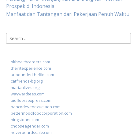
Prospek di Indonesia
Manfaat dan Tantangan dari Pekerjaan Penuh Waktu
Search
for:
okhealthcareers.com
theintexperience.com
unboundedthefilm.com
catfriends-bg.org
marianlives.org
waywardtees.com
pidfloorsexpress.com
bancodevenezuelaen.com
bettermoodfoodcorporation.com
hingstonnt.com
chooseagender.com
hoverboardssale.com