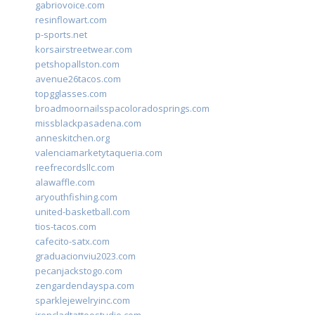
gabriovoice.com
resinflowart.com
p-sports.net
korsairstreetwear.com
petshopallston.com
avenue26tacos.com
topgglasses.com
broadmoornailsspacoloradosprings.com
missblackpasadena.com
anneskitchen.org
valenciamarketytaqueria.com
reefrecordsllc.com
alawaffle.com
aryouthfishing.com
united-basketball.com
tios-tacos.com
cafecito-satx.com
graduacionviu2023.com
pecanjackstogo.com
zengardendayspa.com
sparklejewelryinc.com