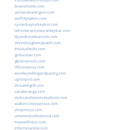
ironcladtattoostudio.com
bruinshome.com
annascleaningsvc.com
wolfcitytattoo.com
oysterbayturkeytrot.com
lafronterarestauranteybar.com
lilyandrosetearoom.com
olivesburgberrypatch.com
theslushkids.com
giobastian.com
glpascensori.com
rifloorepoxy.com
woolleymillingandpaving.com
uptonpvd.com
2troublegrill.com
casateranga.com
sticksandstonesstudiooh.com
walkers-treeservice.com
shopmossi.com
untamedcollectivesd.com
mxpwellness.com
infernocanine.com