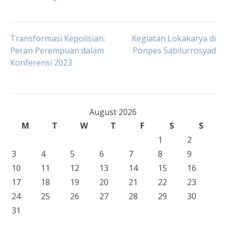
Post
Transformasi Kepolisian:
Kegiatan Lokakarya di
Peran Perempuan dalam
Ponpes Sabilurrosyad
Konferensi 2023
navigation
August 2026
M
T
W
T
F
S
S
1
2
3
4
5
6
7
8
9
10
11
12
13
14
15
16
17
18
19
20
21
22
23
24
25
26
27
28
29
30
31