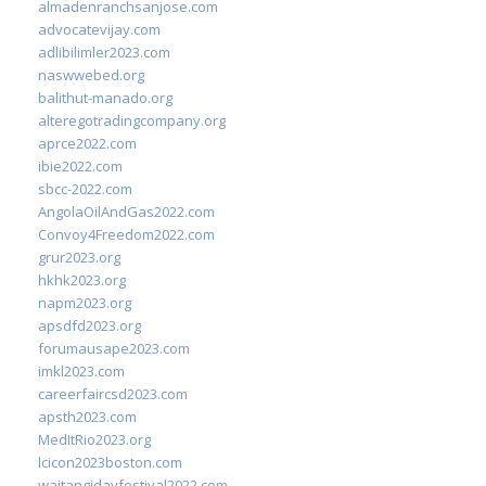
almadenranchsanjose.com
advocatevijay.com
adlibilimler2023.com
naswwebed.org
balithut-manado.org
alteregotradingcompany.org
aprce2022.com
ibie2022.com
sbcc-2022.com
AngolaOilAndGas2022.com
Convoy4Freedom2022.com
grur2023.org
hkhk2023.org
napm2023.org
apsdfd2023.org
forumausape2023.com
imkl2023.com
careerfaircsd2023.com
apsth2023.com
MedItRio2023.org
lcicon2023boston.com
waitangidayfestival2022.com