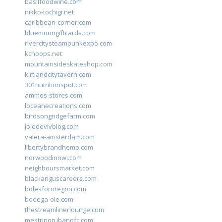
basilfoodwine.com
nikko-tochigi.net
caribbean-corner.com
bluemoongiftcards.com
rivercitysteampunkexpo.com
kchoops.net
mountainsideskateshop.com
kirtlandcitytavern.com
301nutritionspot.com
ammos-stores.com
loceanecreations.com
birdsongridgefarm.com
joiedevivblog.com
valera-amsterdam.com
libertybrandhemp.com
norwoodinnwi.com
neighboursmarket.com
blackanguscareers.com
bolesfororegon.com
bodega-ole.com
thestreamlinerlounge.com
mestrinorubanofc.com