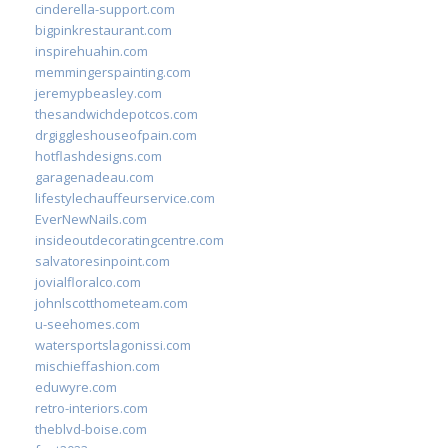
cinderella-support.com
bigpinkrestaurant.com
inspirehuahin.com
memmingerspainting.com
jeremypbeasley.com
thesandwichdepotcos.com
drgiggleshouseofpain.com
hotflashdesigns.com
garagenadeau.com
lifestylechauffeurservice.com
EverNewNails.com
insideoutdecoratingcentre.com
salvatoresinpoint.com
jovialfloralco.com
johnlscotthometeam.com
u-seehomes.com
watersportslagonissi.com
mischieffashion.com
eduwyre.com
retro-interiors.com
theblvd-boise.com