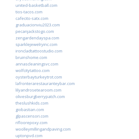
united-basketball.com
tios-tacos.com
cafecito-satx.com
graduacionviu2023.com
pecanjackstogo.com
zengardendayspa.com
sparklejewelryinc.com
ironcladtattoostudio.com
bruinshome.com
annascleaningsvc.com
wolfcitytattoo.com
oysterbayturkeytrot.com
lafronterarestauranteybar.com
lilyandrosetearoom.com
olivesburgberrypatch.com
theslushkids.com
giobastian.com
glpascensori.com
rifloorepoxy.com
woolleymillingandpaving.com
uptonpvd.com