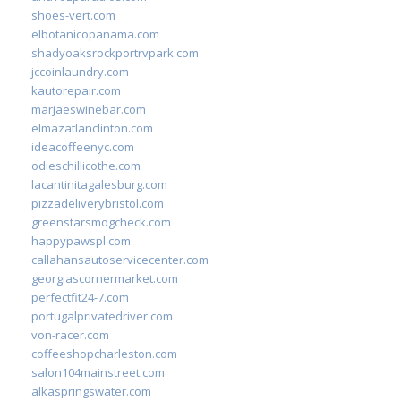
shoes-vert.com
elbotanicopanama.com
shadyoaksrockportrvpark.com
jccoinlaundry.com
kautorepair.com
marjaeswinebar.com
elmazatlanclinton.com
ideacoffeenyc.com
odieschillicothe.com
lacantinitagalesburg.com
pizzadeliverybristol.com
greenstarsmogcheck.com
happypawspl.com
callahansautoservicecenter.com
georgiascornermarket.com
perfectfit24-7.com
portugalprivatedriver.com
von-racer.com
coffeeshopcharleston.com
salon104mainstreet.com
alkaspringswater.com