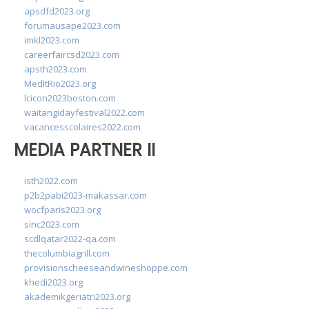
apsdfd2023.org
forumausape2023.com
imkl2023.com
careerfaircsd2023.com
apsth2023.com
MedItRio2023.org
lcicon2023boston.com
waitangidayfestival2022.com
vacancesscolaires2022.com
MEDIA PARTNER II
isth2022.com
p2b2pabi2023-makassar.com
wocfparis2023.org
sinc2023.com
scdlqatar2022-qa.com
thecolumbiagrill.com
provisionscheeseandwineshoppe.com
khedi2023.org
akademikgeriatri2023.org