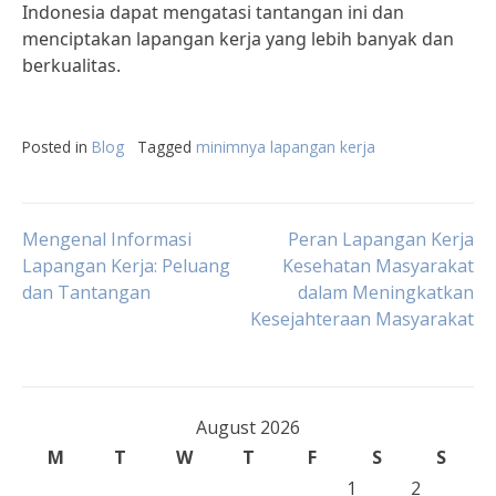
Indonesia dapat mengatasi tantangan ini dan
menciptakan lapangan kerja yang lebih banyak dan
berkualitas.
Posted in
Blog
Tagged
minimnya lapangan kerja
Post
Mengenal Informasi
Peran Lapangan Kerja
Lapangan Kerja: Peluang
Kesehatan Masyarakat
dan Tantangan
dalam Meningkatkan
navigation
Kesejahteraan Masyarakat
August 2026
M
T
W
T
F
S
S
1
2