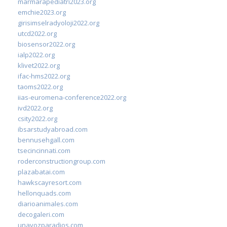
marmarapediatri2023.org
emchie2023.org
girisimselradyoloji2022.org
utcd2022.org
biosensor2022.org
ialp2022.org
klivet2022.org
ifac-hms2022.org
taoms2022.org
iias-euromena-conference2022.org
ivd2022.org
csity2022.org
ibsarstudyabroad.com
bennusehgall.com
tsecincinnati.com
roderconstructiongroup.com
plazabatai.com
hawkscayresort.com
hellonquads.com
diarioanimales.com
decogaleri.com
unavozparadios.com