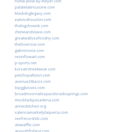
home-plow-by-meyer.com
palatelatincuisine.com
blackdoglegacy.com
eatvivahouston.com
thebigshowok.com
chimeandstave.com
greatwallseafoodny.com
theloverose.com
gabriovoice.com
resinflowart.com
p-sports.net
korsairstreetwear.com
petshopallston.com
avenue26tacos.com
topgglasses.com
broadmoornailsspacoloradosprings.com
missblackpasadena.com
anneskitchen.org
valenciamarketytaqueria.com
reefrecordsllc.com
alawaffle.com
aryouthfishing.com