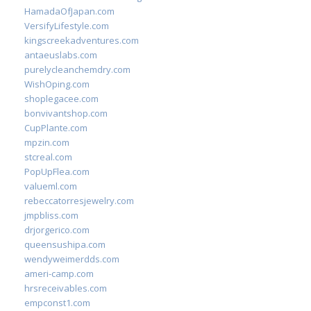
HamadaOfJapan.com
VersifyLifestyle.com
kingscreekadventures.com
antaeuslabs.com
purelycleanchemdry.com
WishOping.com
shoplegacee.com
bonvivantshop.com
CupPlante.com
mpzin.com
stcreal.com
PopUpFlea.com
valueml.com
rebeccatorresjewelry.com
jmpbliss.com
drjorgerico.com
queensushipa.com
wendyweimerdds.com
ameri-camp.com
hrsreceivables.com
empconst1.com