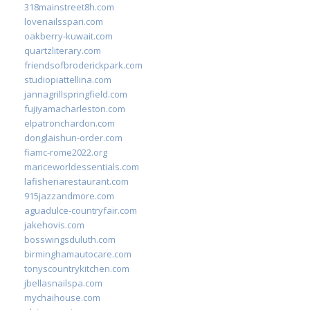
318mainstreet8h.com
lovenailsspari.com
oakberry-kuwait.com
quartzliterary.com
friendsofbroderickpark.com
studiopiattellina.com
jannagrillspringfield.com
fujiyamacharleston.com
elpatronchardon.com
donglaishun-order.com
fiamc-rome2022.org
mariceworldessentials.com
lafisheriarestaurant.com
915jazzandmore.com
aguadulce-countryfair.com
jakehovis.com
bosswingsduluth.com
birminghamautocare.com
tonyscountrykitchen.com
jbellasnailspa.com
mychaihouse.com