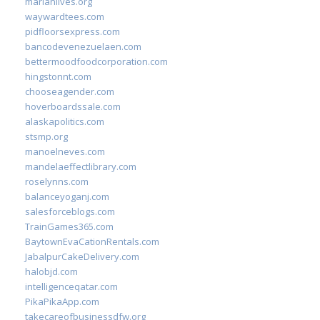
marianlives.org
waywardtees.com
pidfloorsexpress.com
bancodevenezuelaen.com
bettermoodfoodcorporation.com
hingstonnt.com
chooseagender.com
hoverboardssale.com
alaskapolitics.com
stsmp.org
manoelneves.com
mandelaeffectlibrary.com
roselynns.com
balanceyoganj.com
salesforceblogs.com
TrainGames365.com
BaytownEvaCationRentals.com
JabalpurCakeDelivery.com
halobjd.com
intelligenceqatar.com
PikaPikaApp.com
takecareofbusinessdfw.org