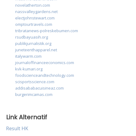
novelatherton.com
nassvalleygardens.net
electjohnstewart.com
omptourtravels.com
tribratanews-polreskebumen.com
rsudbayuasih.org
publikjurnalistik.org
juneteenthapparel.net
italywarm.com
journaloffinanceeconomics.com
kvk-kumari.org
foodscienceandtechnology.com
scisportsscience.com
addisababacuisineaz.com
burgerimcamas.com
Link Alternatif
Result HK