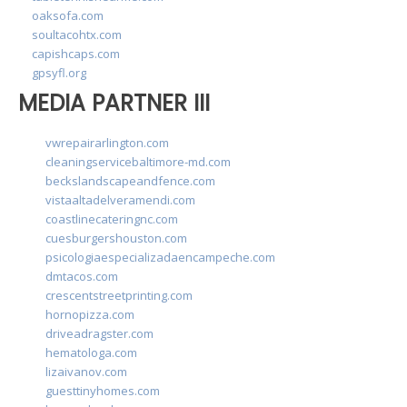
oaksofa.com
soultacohtx.com
capishcaps.com
gpsyfl.org
MEDIA PARTNER III
vwrepairarlington.com
cleaningservicebaltimore-md.com
beckslandscapeandfence.com
vistaaltadelveramendi.com
coastlinecateringnc.com
cuesburgershouston.com
psicologiaespecializadaencampeche.com
dmtacos.com
crescentstreetprinting.com
hornopizza.com
driveadragster.com
hematologa.com
lizaivanov.com
guesttinyhomes.com