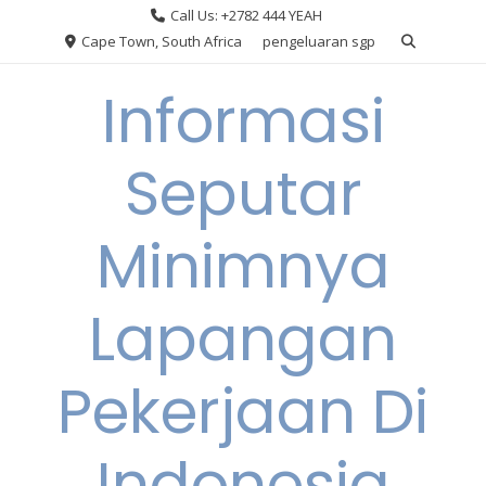
Skip
Call Us: +2782 444 YEAH
to
Cape Town, South Africa
pengeluaran sgp
content
Informasi
Seputar
Minimnya
Lapangan
Pekerjaan Di
Indonesia