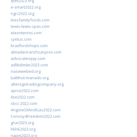
fpet2023.org
e-smart2022.org
ngrc2022.org
leesfamilyfoods.com
lewis-lewis-cpas.com
eleontennis.com
cyetus.com
bradfordshops.com
almadenranchsanjose.com
advocatevijay.com
adlibilimler2023.com
naswwebed.org
balithut-manado.org
alteregotradingcompany.org
aprce2022.com
ibie2022.com
sbcc-2022.com
AngolaOilAndGas2022.com
Convoy4Freedom2022.com
grur2023.org
hkhk2023.org
napm2023.org