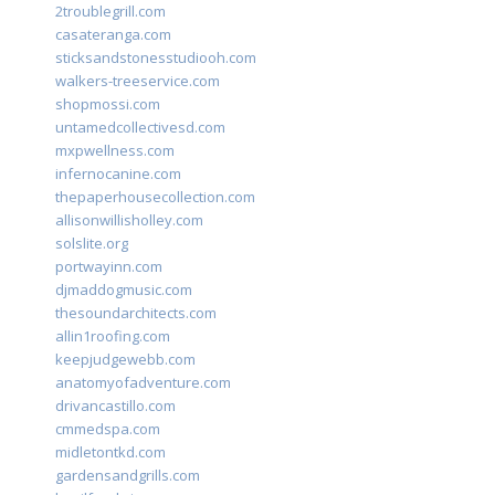
2troublegrill.com
casateranga.com
sticksandstonesstudiooh.com
walkers-treeservice.com
shopmossi.com
untamedcollectivesd.com
mxpwellness.com
infernocanine.com
thepaperhousecollection.com
allisonwillisholley.com
solslite.org
portwayinn.com
djmaddogmusic.com
thesoundarchitects.com
allin1roofing.com
keepjudgewebb.com
anatomyofadventure.com
drivancastillo.com
cmmedspa.com
midletontkd.com
gardensandgrills.com