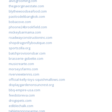
alvisgrooming.com
thegeorginaestate.com
blythewoodseafood.com
paolosdelibangkok.com
bobacove.com
phoone24brookfield.com
mickeybarmama.com
roadwayconstructioninc.com
shopdragonflyboutique.com
sportszilla.org
batchprovisionsbar.com
brasserie-gobette.com
musicrearte.com
morseysfarms.com
riverviewtennis.com
official-kelly-toys-squishmallows.com
displaygardenonsuncrest.org
bbq-empire-usa.com
feedstoreva.com
drogopets.com
ediblechalk.com
tabletennisnearme.com