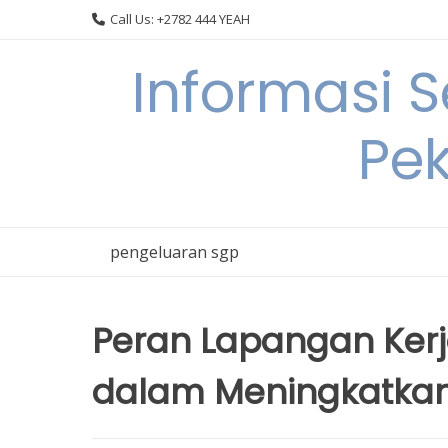
Skip
Call Us: +2782 444 YEAH
to
content
Informasi 
Pek
pengeluaran sgp
Peran Lapangan Ker
dalam Meningkatkan