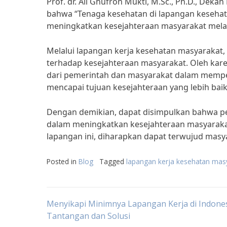
Prof. dr. Ali Ghufron Mukti, M.Sc., Ph.D., De
bahwa “Tenaga kesehatan di lapangan keseha
meningkatkan kesejahteraan masyarakat melalui 
Melalui lapangan kerja kesehatan masyarakat,
terhadap kesejahteraan masyarakat. Oleh karen
dari pemerintah dan masyarakat dalam mempe
mencapai tujuan kesejahteraan yang lebih baik
Dengan demikian, dapat disimpulkan bahwa pe
dalam meningkatkan kesejahteraan masyaraka
lapangan ini, diharapkan dapat terwujud masyar
Posted in
Blog
Tagged
lapangan kerja kesehatan mas
Post
Menyikapi Minimnya Lapangan Kerja di Indones
Tantangan dan Solusi