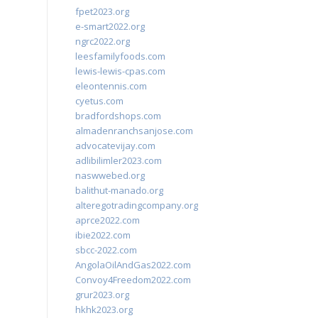
fpet2023.org
e-smart2022.org
ngrc2022.org
leesfamilyfoods.com
lewis-lewis-cpas.com
eleontennis.com
cyetus.com
bradfordshops.com
almadenranchsanjose.com
advocatevijay.com
adlibilimler2023.com
naswwebed.org
balithut-manado.org
alteregotradingcompany.org
aprce2022.com
ibie2022.com
sbcc-2022.com
AngolaOilAndGas2022.com
Convoy4Freedom2022.com
grur2023.org
hkhk2023.org