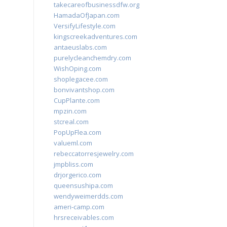
takecareofbusinessdfw.org
HamadaOfJapan.com
VersifyLifestyle.com
kingscreekadventures.com
antaeuslabs.com
purelycleanchemdry.com
WishOping.com
shoplegacee.com
bonvivantshop.com
CupPlante.com
mpzin.com
stcreal.com
PopUpFlea.com
valueml.com
rebeccatorresjewelry.com
jmpbliss.com
drjorgerico.com
queensushipa.com
wendyweimerdds.com
ameri-camp.com
hrsreceivables.com