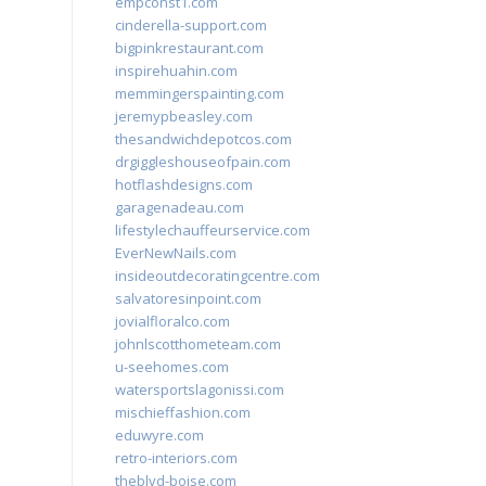
empconst1.com
cinderella-support.com
bigpinkrestaurant.com
inspirehuahin.com
memmingerspainting.com
jeremypbeasley.com
thesandwichdepotcos.com
drgiggleshouseofpain.com
hotflashdesigns.com
garagenadeau.com
lifestylechauffeurservice.com
EverNewNails.com
insideoutdecoratingcentre.com
salvatoresinpoint.com
jovialfloralco.com
johnlscotthometeam.com
u-seehomes.com
watersportslagonissi.com
mischieffashion.com
eduwyre.com
retro-interiors.com
theblvd-boise.com