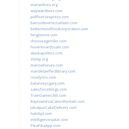
marianlives.org
waywardtees.com
pidfloorsexpress.com
bancodevenezuelaen.com
bettermoodfoodcorporation.com
hingstonnt.com
chooseagender.com
hoverboardssale.com
alaskapolitics.com
stsmp.org
manoelneves.com
mandelaeffectlibrary.com
roselynns.com
balanceyoganj.com
salesforceblogs.com
TrainGames365.com
BaytownEvaCationRentals.com
JabalpurCakeDelivery.com
halobjd.com
intelligenceqatar.com
PikaPikaApp.com