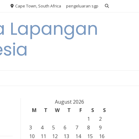
Cape Town, South Africa
pengeluaran sgp
ya Lapangan
esia
August 2026
M
T
W
T
F
S
S
1
2
3
4
5
6
7
8
9
10
11
12
13
14
15
16