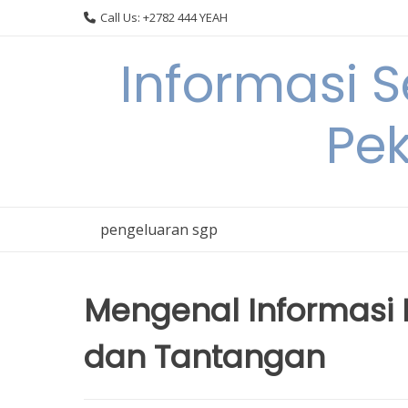
Skip
Call Us: +2782 444 YEAH
to
content
Informasi 
Pek
pengeluaran sgp
Mengenal Informasi 
dan Tantangan