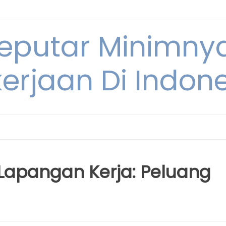
Seputar Minimn
erjaan Di Indon
Lapangan Kerja: Peluang