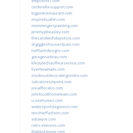
empconst1.com
cinderella-support.com
bigpinkrestaurant.com
inspirehuahin.com
memmingerspainting.com
jeremypbeasley.com
thesandwichdepotcos.com
drgiggleshouseofpain.com
hotflashdesigns.com
garagenadeau.com
lifestylechauffeurservice.com
EverNewNails.com
insideoutdecoratingcentre.com
salvatoresinpoint.com
jovialfloralco.com
johnlscotthometeam.com
u-seehomes.com
watersportslagonissi.com
mischieffashion.com
eduwyre.com
retro-interiors.com
theblvd-boise.com