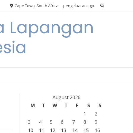
Cape Town, South Africa
pengeluaran sgp
ya Lapangan
esia
August 2026
M
T
W
T
F
S
S
1
2
3
4
5
6
7
8
9
10
11
12
13
14
15
16