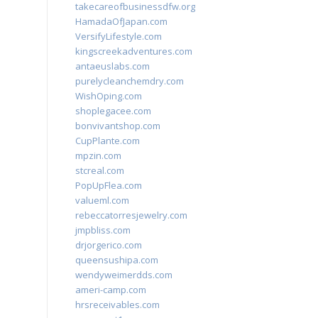
takecareofbusinessdfw.org
HamadaOfJapan.com
VersifyLifestyle.com
kingscreekadventures.com
antaeuslabs.com
purelycleanchemdry.com
WishOping.com
shoplegacee.com
bonvivantshop.com
CupPlante.com
mpzin.com
stcreal.com
PopUpFlea.com
valueml.com
rebeccatorresjewelry.com
jmpbliss.com
drjorgerico.com
queensushipa.com
wendyweimerdds.com
ameri-camp.com
hrsreceivables.com