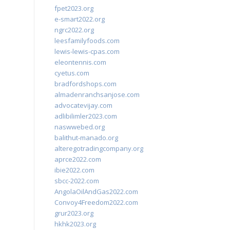
fpet2023.org
e-smart2022.org
ngrc2022.org
leesfamilyfoods.com
lewis-lewis-cpas.com
eleontennis.com
cyetus.com
bradfordshops.com
almadenranchsanjose.com
advocatevijay.com
adlibilimler2023.com
naswwebed.org
balithut-manado.org
alteregotradingcompany.org
aprce2022.com
ibie2022.com
sbcc-2022.com
AngolaOilAndGas2022.com
Convoy4Freedom2022.com
grur2023.org
hkhk2023.org