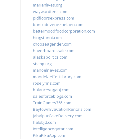
marianlives.org
waywardtees.com
pidfloorsexpress.com
bancodevenezuelaen.com
bettermoodfoodcorporation.com
hingstonnt.com
chooseagender.com
hoverboardssale.com
alaskapolitics.com
stsmp.org
manoelneves.com
mandelaeffectlibrary.com
roselynns.com
balanceyoganj.com
salesforceblogs.com
TrainGames365.com
BaytownEvaCationRentals.com
JabalpurCakeDelivery.com
halobjd.com
intelligenceqatar.com
PikaPikaApp.com