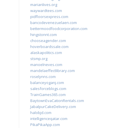
marianlives.org
waywardtees.com
pidfloorsexpress.com
bancodevenezuelaen.com
bettermoodfoodcorporation.com
hingstonnt.com
chooseagender.com
hoverboardssale.com
alaskapolitics.com
stsmp.org
manoelneves.com
mandelaeffectlibrary.com
roselynns.com
balanceyoganj.com
salesforceblogs.com
TrainGames365.com
BaytownEvaCationRentals.com
JabalpurCakeDelivery.com
halobjd.com
intelligenceqatar.com
PikaPikaApp.com