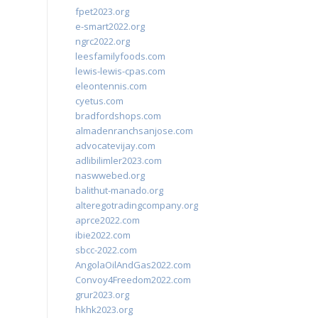
fpet2023.org
e-smart2022.org
ngrc2022.org
leesfamilyfoods.com
lewis-lewis-cpas.com
eleontennis.com
cyetus.com
bradfordshops.com
almadenranchsanjose.com
advocatevijay.com
adlibilimler2023.com
naswwebed.org
balithut-manado.org
alteregotradingcompany.org
aprce2022.com
ibie2022.com
sbcc-2022.com
AngolaOilAndGas2022.com
Convoy4Freedom2022.com
grur2023.org
hkhk2023.org