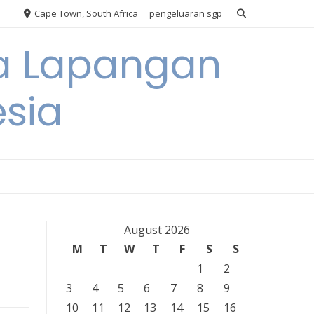
Cape Town, South Africa
pengeluaran sgp
ya Lapangan
esia
August 2026
M
T
W
T
F
S
S
1
2
3
4
5
6
7
8
9
10
11
12
13
14
15
16