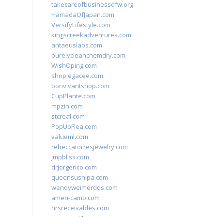
takecareofbusinessdfw.org
HamadaOfJapan.com
VersifyLifestyle.com
kingscreekadventures.com
antaeuslabs.com
purelycleanchemdry.com
WishOping.com
shoplegacee.com
bonvivantshop.com
CupPlante.com
mpzin.com
stcreal.com
PopUpFlea.com
valueml.com
rebeccatorresjewelry.com
jmpbliss.com
drjorgerico.com
queensushipa.com
wendyweimerdds.com
ameri-camp.com
hrsreceivables.com