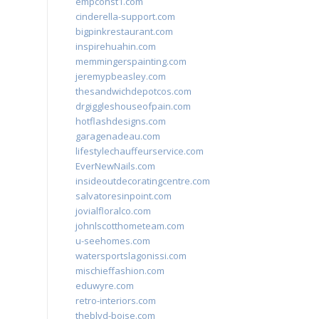
empconst1.com
cinderella-support.com
bigpinkrestaurant.com
inspirehuahin.com
memmingerspainting.com
jeremypbeasley.com
thesandwichdepotcos.com
drgiggleshouseofpain.com
hotflashdesigns.com
garagenadeau.com
lifestylechauffeurservice.com
EverNewNails.com
insideoutdecoratingcentre.com
salvatoresinpoint.com
jovialfloralco.com
johnlscotthometeam.com
u-seehomes.com
watersportslagonissi.com
mischieffashion.com
eduwyre.com
retro-interiors.com
theblvd-boise.com