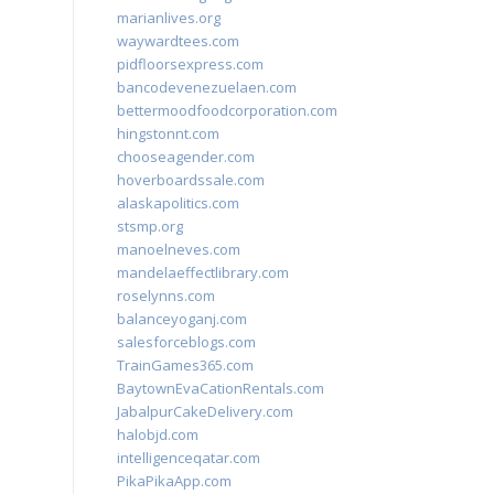
marianlives.org
waywardtees.com
pidfloorsexpress.com
bancodevenezuelaen.com
bettermoodfoodcorporation.com
hingstonnt.com
chooseagender.com
hoverboardssale.com
alaskapolitics.com
stsmp.org
manoelneves.com
mandelaeffectlibrary.com
roselynns.com
balanceyoganj.com
salesforceblogs.com
TrainGames365.com
BaytownEvaCationRentals.com
JabalpurCakeDelivery.com
halobjd.com
intelligenceqatar.com
PikaPikaApp.com