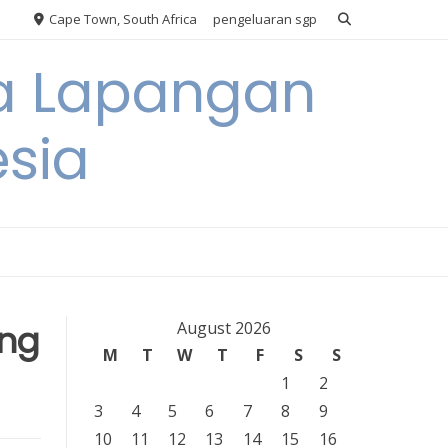
Cape Town, South Africa
pengeluaran sgp
ya Lapangan
esia
ong
August 2026
M
T
W
T
F
S
S
1
2
3
4
5
6
7
8
9
10
11
12
13
14
15
16