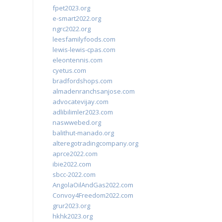
fpet2023.org
e-smart2022.org
ngrc2022.org
leesfamilyfoods.com
lewis-lewis-cpas.com
eleontennis.com
cyetus.com
bradfordshops.com
almadenranchsanjose.com
advocatevijay.com
adlibilimler2023.com
naswwebed.org
balithut-manado.org
alteregotradingcompany.org
aprce2022.com
ibie2022.com
sbcc-2022.com
AngolaOilAndGas2022.com
Convoy4Freedom2022.com
grur2023.org
hkhk2023.org