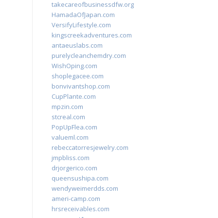
takecareofbusinessdfw.org
HamadaOfJapan.com
VersifyLifestyle.com
kingscreekadventures.com
antaeuslabs.com
purelycleanchemdry.com
WishOping.com
shoplegacee.com
bonvivantshop.com
CupPlante.com
mpzin.com
stcreal.com
PopUpFlea.com
valueml.com
rebeccatorresjewelry.com
jmpbliss.com
drjorgerico.com
queensushipa.com
wendyweimerdds.com
ameri-camp.com
hrsreceivables.com