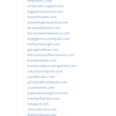
empconst1.com
cinderella-support.com
bigpinkrestaurant.com
inspirehuahin.com
memmingerspainting.com
jeremypbeasley.com
thesandwichdepotcos.com
drgiggleshouseofpain.com
hotflashdesigns.com
garagenadeau.com
lifestylechauffeurservice.com
EverNewNails.com
insideoutdecoratingcentre.com
salvatoresinpoint.com
jovialfloralco.com
johnlscotthometeam.com
u-seehomes.com
watersportslagonissi.com
mischieffashion.com
eduwyre.com
retro-interiors.com
theblvd-boise.com