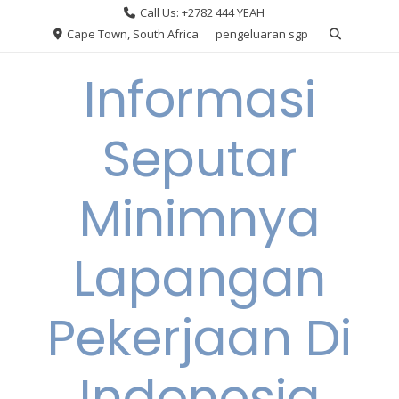
Skip
Call Us: +2782 444 YEAH
to
Cape Town, South Africa
pengeluaran sgp
content
Informasi
Seputar
Minimnya
Lapangan
Pekerjaan Di
Indonesia