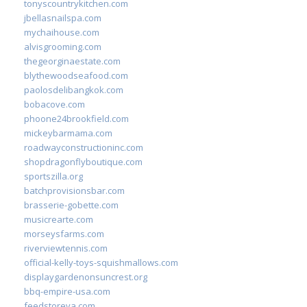
tonyscountrykitchen.com
jbellasnailspa.com
mychaihouse.com
alvisgrooming.com
thegeorginaestate.com
blythewoodseafood.com
paolosdelibangkok.com
bobacove.com
phoone24brookfield.com
mickeybarmama.com
roadwayconstructioninc.com
shopdragonflyboutique.com
sportszilla.org
batchprovisionsbar.com
brasserie-gobette.com
musicrearte.com
morseysfarms.com
riverviewtennis.com
official-kelly-toys-squishmallows.com
displaygardenonsuncrest.org
bbq-empire-usa.com
feedstoreva.com