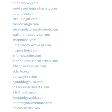
rifloorepoxy.com
woolleymillingandpaving.com
uptonpvd.com
2troublegrill.com
casateranga.com
sticksandstonesstudiooh.com
walkers-treeservice.com
shopmossi.com
untamedcollectivesd.com
mxpwellness.com
infernocanine.com
thepaperhousecollection.com
allisonwillisholley.com
solslite.org
portwayinn.com
djmaddogmusic.com
thesoundarchitects.com
allin1roofing.com
keepjudgewebb.com
anatomyofadventure.com
drivancastillo.com