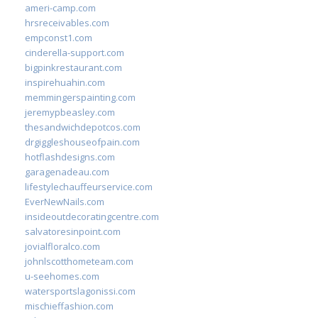
ameri-camp.com
hrsreceivables.com
empconst1.com
cinderella-support.com
bigpinkrestaurant.com
inspirehuahin.com
memmingerspainting.com
jeremypbeasley.com
thesandwichdepotcos.com
drgiggleshouseofpain.com
hotflashdesigns.com
garagenadeau.com
lifestylechauffeurservice.com
EverNewNails.com
insideoutdecoratingcentre.com
salvatoresinpoint.com
jovialfloralco.com
johnlscotthometeam.com
u-seehomes.com
watersportslagonissi.com
mischieffashion.com