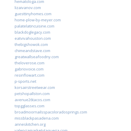
hematologa.com
lizaivanov.com
guesttinyhomes.com
home-plow-by-meyer.com
palatelatincuisine.com
blackdoglegacy.com
eatvivahouston.com
thebigshowok.com
chimeandstave.com
greatwallseafoodny.com
theloverose.com
gabriovoice.com
resinflowart.com
p-sports.net
korsairstreetwear.com
petshopallston.com
avenue26tacos.com
topgglasses.com
broadmoornailsspacoloradosprings.com
missblackpasadena.com
anneskitchen.org
valenciamarketytaqueria.com