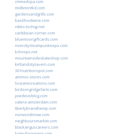
cmmedspa.com
midletontkd.com
gardensandgrills.com
basilfoodwine.com
nikko-tochigi.net
caribbean-corner.com
bluemoongiftcards.com
rivercitysteampunkexpo.com
kchoops.net
mountainsideskateshop.com
kirtlandcitytavern.com
301nutritionspot.com
ammos-stores.com
loceanecreations.com
birdsongridgefarm.com
joiedevivblog.com
valera-amsterdam.com
libertybrandhemp.com
norwoodinnwi.com
neighboursmarket.com
blackanguscareers.com
bolesfororegon.com