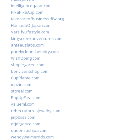
intelligenceqatar.com
PikaPikaApp.com
takecareofbusinessdfw.org
HamadaOfJapan.com
VersifyLifestyle.com
kingscreekadventures.com
antaeuslabs.com
purelycleanchemdry.com
WishOping.com
shoplegacee.com
bonvivantshop.com
CupPlante.com
mpzin.com
stcreal.com
PopUpFlea.com
valueml.com
rebeccatorresjewelry.com
jmpbliss.com
drjorgerico.com
queensushipa.com
wendyweimerdds.com