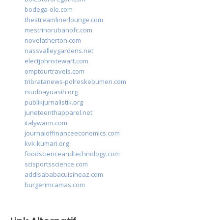
bodega-ole.com
thestreamlinerlounge.com
mestrinorubanofc.com
novelatherton.com
nassvalleygardens.net
electjohnstewart.com
omptourtravels.com
tribratanews-polreskebumen.com
rsudbayuasih.org
publikjurnalistik.org
juneteenthapparel.net
italywarm.com
journaloffinanceeconomics.com
kvk-kumari.org
foodscienceandtechnology.com
scisportsscience.com
addisababacuisineaz.com
burgerimcamas.com