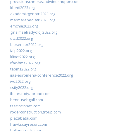
provisionscheeseandwineshoppe.com
khedi2023.org
akademikgeriatri2023.org
marmarapediatri2023.org
emchie2023.org
girisimselradyoloji2022.org
utcd2022.org
biosensor2022.org
ialp2022.org
klivet2022.org
ifac-hms2022.org
taoms2022.org
iias-euromena-conference2022.org
ivd2022.org
csity2022.org
ibsarstudyabroad.com
bennusehgall.com
tsecincinnati.com
roderconstructiongroup.com
plazabatai.com
hawkscayresort.com
hellonquads.com