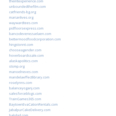
theintexperience.com
unboundedthefilm.com
catfriends-bg.org
marianlives.org
waywardtees.com
pidfloorsexpress.com
bancodevenezuelaen.com
bettermoodfoodcorporation.com
hingstonnt.com
chooseagender.com
hoverboardssale.com
alaskapolitics.com
stsmp.org
manoelneves.com
mandelaeffectlibrary.com
roselynns.com
balanceyoganj.com
salesforceblogs.com
TrainGames365.com
BaytownEvaCationRentals.com
JabalpurCakeDelivery.com
halobjd.com