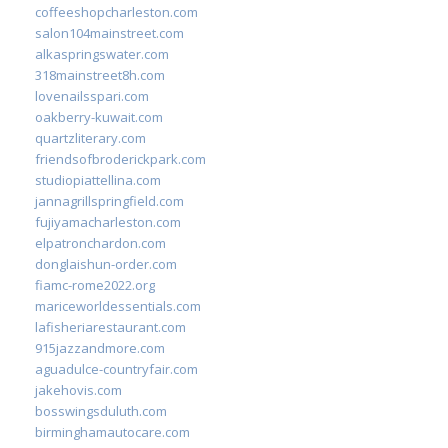
coffeeshopcharleston.com
salon104mainstreet.com
alkaspringswater.com
318mainstreet8h.com
lovenailsspari.com
oakberry-kuwait.com
quartzliterary.com
friendsofbroderickpark.com
studiopiattellina.com
jannagrillspringfield.com
fujiyamacharleston.com
elpatronchardon.com
donglaishun-order.com
fiamc-rome2022.org
mariceworldessentials.com
lafisheriarestaurant.com
915jazzandmore.com
aguadulce-countryfair.com
jakehovis.com
bosswingsduluth.com
birminghamautocare.com