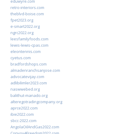
eduwyre.com
retro-interiors.com
theblvd-boise.com
fpet2023.org
e-smart2022.org
ngrc2022.org
leesfamilyfoods.com
lewis-lewis-cpas.com
eleontennis.com
cyetus.com
bradfordshops.com
almadenranchsanjose.com
advocatevijay.com
adlibilimler2023.com
naswwebed.org
balithut-manado.org
alteregotradingcompany.org
aprce2022.com
ibie2022.com
sbcc-2022.com
AngolaOilAndGas2022.com
Convoy4Freedom2022.com