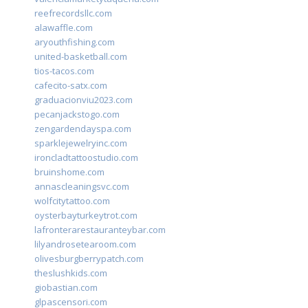
reefrecordsllc.com
alawaffle.com
aryouthfishing.com
united-basketball.com
tios-tacos.com
cafecito-satx.com
graduacionviu2023.com
pecanjackstogo.com
zengardendayspa.com
sparklejewelryinc.com
ironcladtattoostudio.com
bruinshome.com
annascleaningsvc.com
wolfcitytattoo.com
oysterbayturkeytrot.com
lafronterarestauranteybar.com
lilyandrosetearoom.com
olivesburgberrypatch.com
theslushkids.com
giobastian.com
glpascensori.com