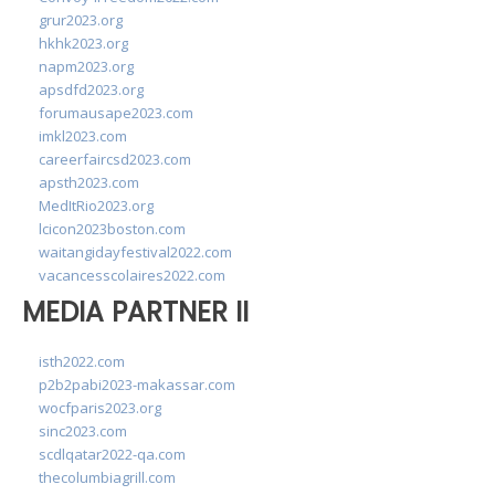
grur2023.org
hkhk2023.org
napm2023.org
apsdfd2023.org
forumausape2023.com
imkl2023.com
careerfaircsd2023.com
apsth2023.com
MedItRio2023.org
lcicon2023boston.com
waitangidayfestival2022.com
vacancesscolaires2022.com
MEDIA PARTNER II
isth2022.com
p2b2pabi2023-makassar.com
wocfparis2023.org
sinc2023.com
scdlqatar2022-qa.com
thecolumbiagrill.com