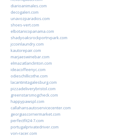
diarioanimales.com
decogaleri.com
unavozparadios.com
shoes-vert.com
elbotanicopanama.com
shadyoaksrockportrvpark.com
jccoinlaundry.com
kautorepair.com
marjaeswinebar.com
elmazatlanclinton.com
ideacoffeenyc.com
odieschillicothe.com
lacantinitagalesburg.com
pizzadeliverybristol.com
greenstarsmogcheck.com
happypawspl.com
callahansautoservicecenter.com
georgiascornermarket.com
perfectfit24-7.com
portugalprivatedriver.com
von-racer.com