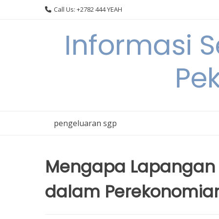
Skip
Call Us: +2782 444 YEAH
to
content
Informasi 
Pek
pengeluaran sgp
Mengapa Lapangan K
dalam Perekonomian