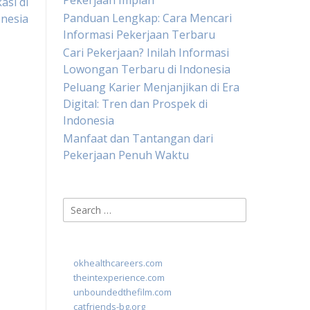
Pekerjaan Impian
si di
Panduan Lengkap: Cara Mencari
nesia
Informasi Pekerjaan Terbaru
Cari Pekerjaan? Inilah Informasi
Lowongan Terbaru di Indonesia
Peluang Karier Menjanjikan di Era
Digital: Tren dan Prospek di
Indonesia
Manfaat dan Tantangan dari
Pekerjaan Penuh Waktu
Search
for:
okhealthcareers.com
theintexperience.com
unboundedthefilm.com
catfriends-bg.org