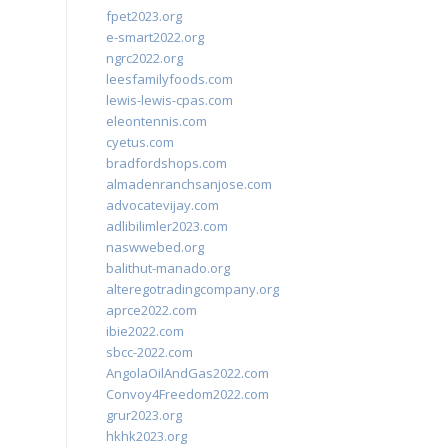
fpet2023.org
e-smart2022.org
ngrc2022.org
leesfamilyfoods.com
lewis-lewis-cpas.com
eleontennis.com
cyetus.com
bradfordshops.com
almadenranchsanjose.com
advocatevijay.com
adlibilimler2023.com
naswwebed.org
balithut-manado.org
alteregotradingcompany.org
aprce2022.com
ibie2022.com
sbcc-2022.com
AngolaOilAndGas2022.com
Convoy4Freedom2022.com
grur2023.org
hkhk2023.org