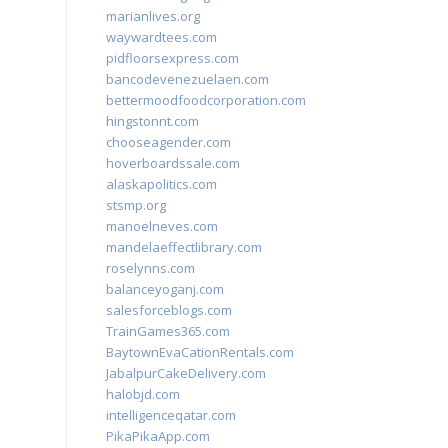
marianlives.org
waywardtees.com
pidfloorsexpress.com
bancodevenezuelaen.com
bettermoodfoodcorporation.com
hingstonnt.com
chooseagender.com
hoverboardssale.com
alaskapolitics.com
stsmp.org
manoelneves.com
mandelaeffectlibrary.com
roselynns.com
balanceyoganj.com
salesforceblogs.com
TrainGames365.com
BaytownEvaCationRentals.com
JabalpurCakeDelivery.com
halobjd.com
intelligenceqatar.com
PikaPikaApp.com