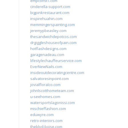
empconst1.com
cinderella-support.com
bigpinkrestaurant.com
inspirehuahin.com
memmingerspainting.com
jeremypbeasley.com
thesandwichdepotcos.com
drgiggleshouseofpain.com
hotflashdesigns.com
garagenadeau.com
lifestylechauffeurservice.com
EverNewNails.com
insideoutdecoratingcentre.com
salvatoresinpoint.com
jovialfloralco.com
johnlscotthometeam.com
u-seehomes.com
watersportslagonissi.com
mischieffashion.com
eduwyre.com
retro-interiors.com
theblvd-boise.com