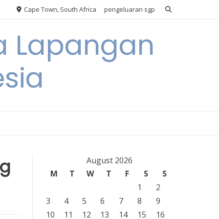
Cape Town, South Africa
pengeluaran sgp
ya Lapangan
esia
ng
August 2026
M
T
W
T
F
S
S
1
2
3
4
5
6
7
8
9
10
11
12
13
14
15
16