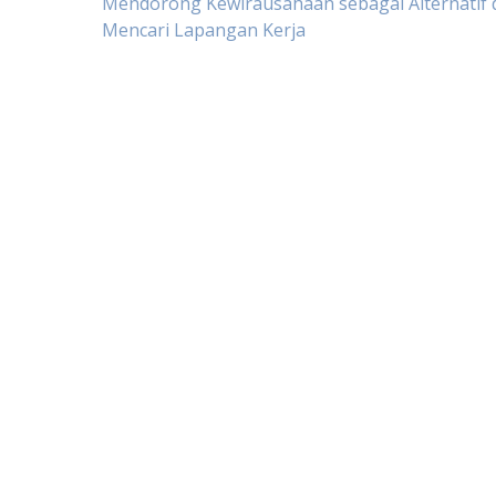
Post
Mendorong Kewirausahaan sebagai Alternatif 
Mencari Lapangan Kerja
navigation