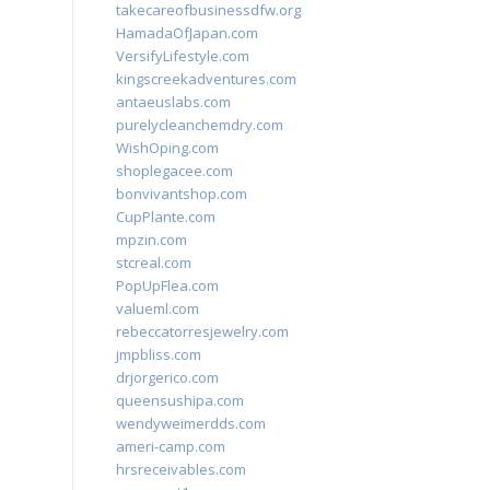
takecareofbusinessdfw.org
HamadaOfJapan.com
VersifyLifestyle.com
kingscreekadventures.com
antaeuslabs.com
purelycleanchemdry.com
WishOping.com
shoplegacee.com
bonvivantshop.com
CupPlante.com
mpzin.com
stcreal.com
PopUpFlea.com
valueml.com
rebeccatorresjewelry.com
jmpbliss.com
drjorgerico.com
queensushipa.com
wendyweimerdds.com
ameri-camp.com
hrsreceivables.com