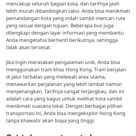
mencakup seluruh bagian kota, dan tarifnya jauh
lebih murah dibandingkan taksi. Anda bisa menikmati
pemandangan kota yang indah sambil mencari rute
yang sesuai dengan tujuan. Beberapa bus juga
dilengkapi dengan layar informasi yang membantu
Anda mengetahui berhenti berikutnya, sehingga
tidak akan tersesat.
Jika ingin merasakan pengalaman unik, Anda bisa
menggunakan tram khas Hong Kong. Tram berjalan
di jalur terbatas yang melewati area utama,
menawarkan perjalanan yang lebih lambat namun
menyenangkan. Tarifnya sangat terjangkau, dan ini
adalah cara yang bagus untuk melihat kota sambil
menikmati suasana lokal. Dengan berbagai pilihan
transportasi ini, Anda bisa mengeksplor Hong Kong
tanpa khawatir akan biaya yang tinggi.