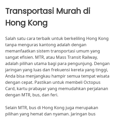
Transportasi Murah di
Hong Kong
Salah satu cara terbaik untuk berkeliling Hong Kong
tanpa menguras kantong adalah dengan
memanfaatkan sistem transportasi umum yang
sangat efisien. MTR, atau Mass Transit Railway,
adalah pilihan utama bagi para pengunjung. Dengan
jaringan yang luas dan frekuensi kereta yang tinggi,
Anda bisa menjangkau hampir semua tempat wisata
dengan cepat. Pastikan untuk membeli Octopus
Card, kartu prabayar yang memudahkan perjalanan
dengan MTR, bus, dan feri.
Selain MTR, bus di Hong Kong juga merupakan
pilihan yang hemat dan nyaman. Jaringan bus