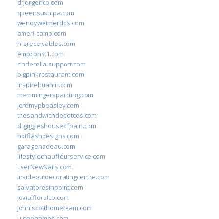
drjorgerico.com
queensushipa.com
wendyweimerdds.com
ameri-camp.com
hrsreceivables.com
empconst1.com
cinderella-support.com
bigpinkrestaurant.com
inspirehuahin.com
memmingerspainting.com
jeremypbeasley.com
thesandwichdepotcos.com
drgiggleshouseofpain.com
hotflashdesigns.com
garagenadeau.com
lifestylechauffeurservice.com
EverNewNails.com
insideoutdecoratingcentre.com
salvatoresinpoint.com
jovialfloralco.com
johnlscotthometeam.com
u-seehomes.com