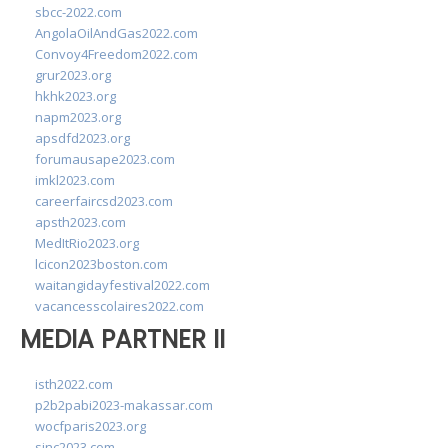
sbcc-2022.com
AngolaOilAndGas2022.com
Convoy4Freedom2022.com
grur2023.org
hkhk2023.org
napm2023.org
apsdfd2023.org
forumausape2023.com
imkl2023.com
careerfaircsd2023.com
apsth2023.com
MedItRio2023.org
lcicon2023boston.com
waitangidayfestival2022.com
vacancesscolaires2022.com
MEDIA PARTNER II
isth2022.com
p2b2pabi2023-makassar.com
wocfparis2023.org
sinc2023.com