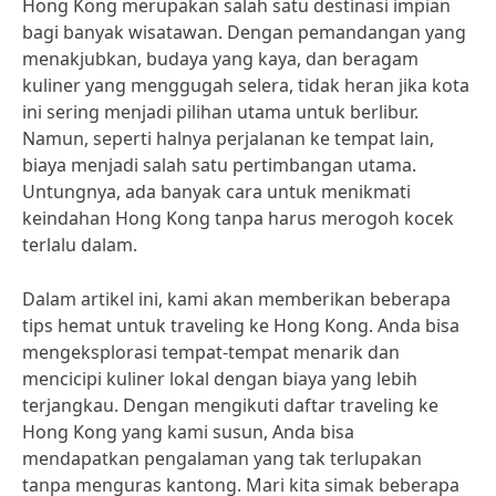
Hong Kong merupakan salah satu destinasi impian
bagi banyak wisatawan. Dengan pemandangan yang
menakjubkan, budaya yang kaya, dan beragam
kuliner yang menggugah selera, tidak heran jika kota
ini sering menjadi pilihan utama untuk berlibur.
Namun, seperti halnya perjalanan ke tempat lain,
biaya menjadi salah satu pertimbangan utama.
Untungnya, ada banyak cara untuk menikmati
keindahan Hong Kong tanpa harus merogoh kocek
terlalu dalam.
Dalam artikel ini, kami akan memberikan beberapa
tips hemat untuk traveling ke Hong Kong. Anda bisa
mengeksplorasi tempat-tempat menarik dan
mencicipi kuliner lokal dengan biaya yang lebih
terjangkau. Dengan mengikuti daftar traveling ke
Hong Kong yang kami susun, Anda bisa
mendapatkan pengalaman yang tak terlupakan
tanpa menguras kantong. Mari kita simak beberapa