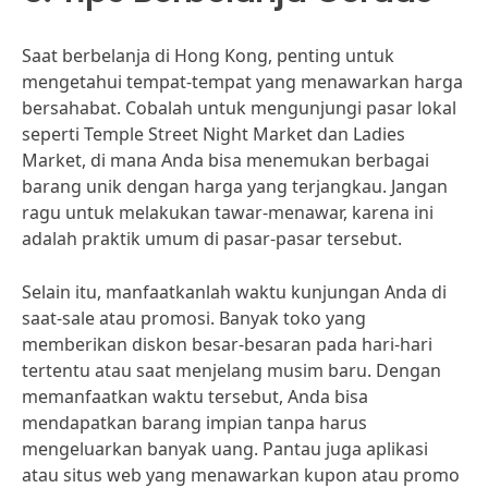
Saat berbelanja di Hong Kong, penting untuk
mengetahui tempat-tempat yang menawarkan harga
bersahabat. Cobalah untuk mengunjungi pasar lokal
seperti Temple Street Night Market dan Ladies
Market, di mana Anda bisa menemukan berbagai
barang unik dengan harga yang terjangkau. Jangan
ragu untuk melakukan tawar-menawar, karena ini
adalah praktik umum di pasar-pasar tersebut.
Selain itu, manfaatkanlah waktu kunjungan Anda di
saat-sale atau promosi. Banyak toko yang
memberikan diskon besar-besaran pada hari-hari
tertentu atau saat menjelang musim baru. Dengan
memanfaatkan waktu tersebut, Anda bisa
mendapatkan barang impian tanpa harus
mengeluarkan banyak uang. Pantau juga aplikasi
atau situs web yang menawarkan kupon atau promo