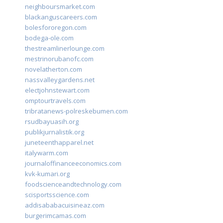
neighboursmarket.com
blackanguscareers.com
bolesfororegon.com
bodega-ole.com
thestreamlinerlounge.com
mestrinorubanofc.com
novelatherton.com
nassvalleygardens.net
electjohnstewart.com
omptourtravels.com
tribratanews-polreskebumen.com
rsudbayuasih.org
publikjurnalistik.org
juneteenthapparel.net
italywarm.com
journaloffinanceeconomics.com
kvk-kumari.org
foodscienceandtechnology.com
scisportsscience.com
addisababacuisineaz.com
burgerimcamas.com