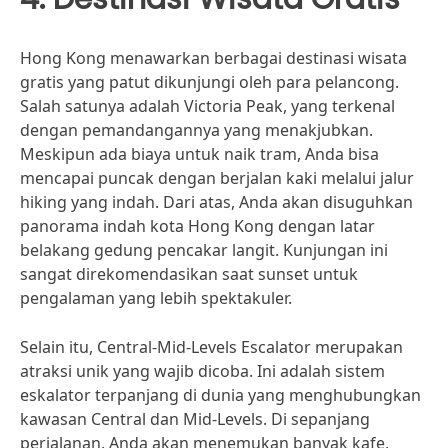
Hong Kong menawarkan berbagai destinasi wisata
gratis yang patut dikunjungi oleh para pelancong.
Salah satunya adalah Victoria Peak, yang terkenal
dengan pemandangannya yang menakjubkan.
Meskipun ada biaya untuk naik tram, Anda bisa
mencapai puncak dengan berjalan kaki melalui jalur
hiking yang indah. Dari atas, Anda akan disuguhkan
panorama indah kota Hong Kong dengan latar
belakang gedung pencakar langit. Kunjungan ini
sangat direkomendasikan saat sunset untuk
pengalaman yang lebih spektakuler.
Selain itu, Central-Mid-Levels Escalator merupakan
atraksi unik yang wajib dicoba. Ini adalah sistem
eskalator terpanjang di dunia yang menghubungkan
kawasan Central dan Mid-Levels. Di sepanjang
perjalanan, Anda akan menemukan banyak kafe,