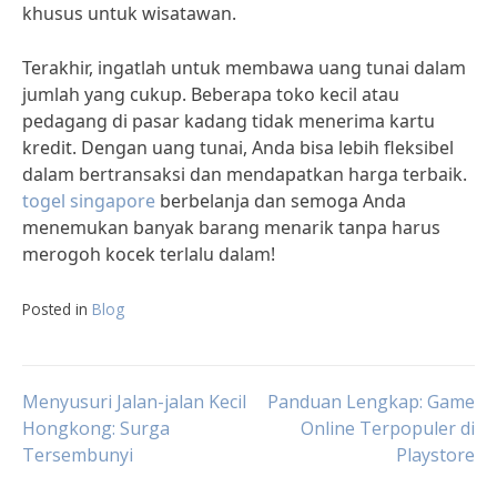
khusus untuk wisatawan.
Terakhir, ingatlah untuk membawa uang tunai dalam
jumlah yang cukup. Beberapa toko kecil atau
pedagang di pasar kadang tidak menerima kartu
kredit. Dengan uang tunai, Anda bisa lebih fleksibel
dalam bertransaksi dan mendapatkan harga terbaik.
togel singapore
berbelanja dan semoga Anda
menemukan banyak barang menarik tanpa harus
merogoh kocek terlalu dalam!
Posted in
Blog
Post
Menyusuri Jalan-jalan Kecil
Panduan Lengkap: Game
Hongkong: Surga
Online Terpopuler di
Tersembunyi
Playstore
navigation