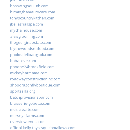
bosswingsduluth.com
birminghamautocare.com
tonyscountrykitchen.com
jbellasnailspa.com
mychaihouse.com
alvisgrooming.com
thegeorginaestate.com
blythewoodseafood.com
paolosdelibangkok.com
bobacove.com
phoone24brookfield.com
mickeybarmama.com
roadwayconstructioninc.com
shopdragonflyboutique.com
sportszilla.org
batchprovisionsbar.com
brasserie-gobette.com
musicrearte.com
morseysfarms.com
riverviewtennis.com
official-kelly-toys-squishmallows.com