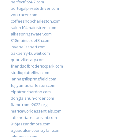
perfectfit24-7.com
portugalprivatedriver.com
von-racer.com
coffeeshopcharleston.com
salon104mainstreet.com
alkaspringswater.com
318mainstreet8h.com
lovenailsspari.com
oakberry-kuwait.com
quartzliterary.com
friendsofbroderickpark.com
studiopiattellina.com
jannagrillspringfield.com
fujiyamacharleston.com
elpatronchardon.com
donglaishun-order.com
fiamc-rome2022.org
mariceworldessentials.com
lafisheriarestaurant.com
915jazzandmore.com
aguadulce-countryfair.com
jakehovis.com