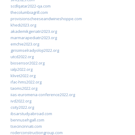
scdlqatar2022-qa.com
thecolumbiagrill.com
provisionscheeseandwineshoppe.com
khedi2023.org
akademikgeriatri2023.org
marmarapediatri2023.org
emchie2023.org
girisimselradyoloji2022.org
utcd2022.org
biosensor2022.org
ialp2022.org
klivet2022.org
ifac-hms2022.org
taoms2022.org
iias-euromena-conference2022.org
ivd2022.org
csity2022.org
ibsarstudyabroad.com
bennusehgall.com
tsecincinnati.com
roderconstructiongroup.com