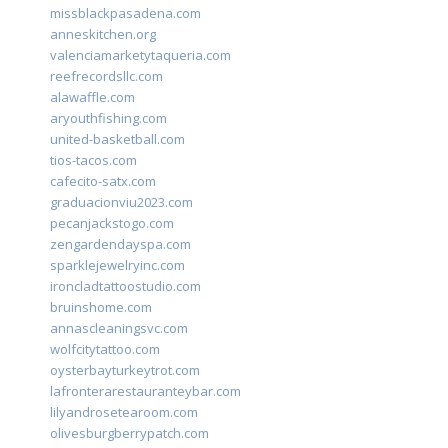
missblackpasadena.com
anneskitchen.org
valenciamarketytaqueria.com
reefrecordsllc.com
alawaffle.com
aryouthfishing.com
united-basketball.com
tios-tacos.com
cafecito-satx.com
graduacionviu2023.com
pecanjackstogo.com
zengardendayspa.com
sparklejewelryinc.com
ironcladtattoostudio.com
bruinshome.com
annascleaningsvc.com
wolfcitytattoo.com
oysterbayturkeytrot.com
lafronterarestauranteybar.com
lilyandrosetearoom.com
olivesburgberrypatch.com