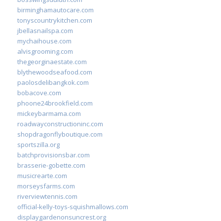
birminghamautocare.com
tonyscountrykitchen.com
jbellasnailspa.com
mychaihouse.com
alvisgrooming.com
thegeorginaestate.com
blythewoodseafood.com
paolosdelibangkok.com
bobacove.com
phoone24brookfield.com
mickeybarmama.com
roadwayconstructioninc.com
shopdragonflyboutique.com
sportszilla.org
batchprovisionsbar.com
brasserie-gobette.com
musicrearte.com
morseysfarms.com
riverviewtennis.com
official-kelly-toys-squishmallows.com
displaygardenonsuncrest.org