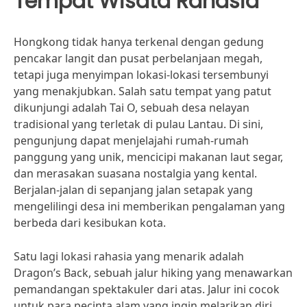
Tempat Wisata Rahasia
Hongkong tidak hanya terkenal dengan gedung
pencakar langit dan pusat perbelanjaan megah,
tetapi juga menyimpan lokasi-lokasi tersembunyi
yang menakjubkan. Salah satu tempat yang patut
dikunjungi adalah Tai O, sebuah desa nelayan
tradisional yang terletak di pulau Lantau. Di sini,
pengunjung dapat menjelajahi rumah-rumah
panggung yang unik, mencicipi makanan laut segar,
dan merasakan suasana nostalgia yang kental.
Berjalan-jalan di sepanjang jalan setapak yang
mengelilingi desa ini memberikan pengalaman yang
berbeda dari kesibukan kota.
Satu lagi lokasi rahasia yang menarik adalah
Dragon’s Back, sebuah jalur hiking yang menawarkan
pemandangan spektakuler dari atas. Jalur ini cocok
untuk para pecinta alam yang ingin melarikan diri