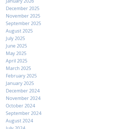
January 2026
December 2025
November 2025
September 2025
August 2025
July 2025
June 2025
May 2025
April 2025
March 2025
February 2025
January 2025
December 2024
November 2024
October 2024
September 2024
August 2024
July 2024