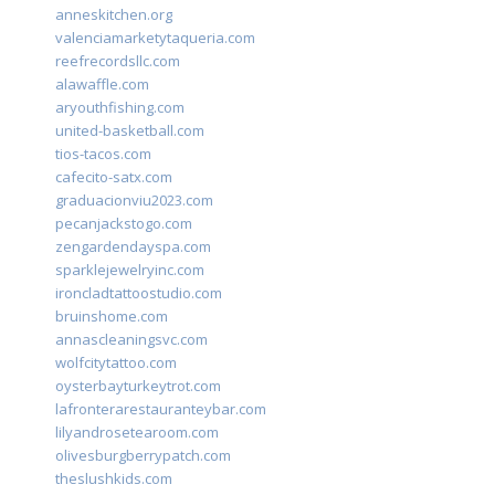
anneskitchen.org
valenciamarketytaqueria.com
reefrecordsllc.com
alawaffle.com
aryouthfishing.com
united-basketball.com
tios-tacos.com
cafecito-satx.com
graduacionviu2023.com
pecanjackstogo.com
zengardendayspa.com
sparklejewelryinc.com
ironcladtattoostudio.com
bruinshome.com
annascleaningsvc.com
wolfcitytattoo.com
oysterbayturkeytrot.com
lafronterarestauranteybar.com
lilyandrosetearoom.com
olivesburgberrypatch.com
theslushkids.com