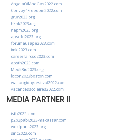
AngolaOilAndGas2022.com
Convoy4Freedom2022.com
grur2023.org
hkhk2023.org
napm2023.org
apsdfd2023.org
forumausape2023.com
imkl2023.com
careerfaircsd2023.com
apsth2023.com
MedItRio2023.org
lcicon2023boston.com
waitangidayfestival2022.com
vacancesscolaires2022.com
MEDIA PARTNER II
isth2022.com
p2b2pabi2023-makassar.com
wocfparis2023.org
sinc2023.com
scdlqatar2022-qa.com