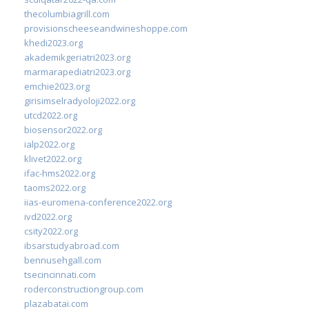
thecolumbiagrill.com
provisionscheeseandwineshoppe.com
khedi2023.org
akademikgeriatri2023.org
marmarapediatri2023.org
emchie2023.org
girisimselradyoloji2022.org
utcd2022.org
biosensor2022.org
ialp2022.org
klivet2022.org
ifac-hms2022.org
taoms2022.org
iias-euromena-conference2022.org
ivd2022.org
csity2022.org
ibsarstudyabroad.com
bennusehgall.com
tsecincinnati.com
roderconstructiongroup.com
plazabatai.com