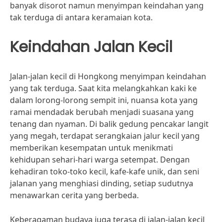
banyak disorot namun menyimpan keindahan yang
tak terduga di antara keramaian kota.
Keindahan Jalan Kecil
Jalan-jalan kecil di Hongkong menyimpan keindahan
yang tak terduga. Saat kita melangkahkan kaki ke
dalam lorong-lorong sempit ini, nuansa kota yang
ramai mendadak berubah menjadi suasana yang
tenang dan nyaman. Di balik gedung pencakar langit
yang megah, terdapat serangkaian jalur kecil yang
memberikan kesempatan untuk menikmati
kehidupan sehari-hari warga setempat. Dengan
kehadiran toko-toko kecil, kafe-kafe unik, dan seni
jalanan yang menghiasi dinding, setiap sudutnya
menawarkan cerita yang berbeda.
Keberagaman budaya juga terasa di jalan-jalan kecil