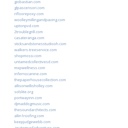
giobastian.com
glpascensori.com
rifloorepoxy.com
woolleymillingandpaving.com
uptonpvd.com
2troublegrill.com
casateranga.com
sticksandstonesstudiooh.com
walkers-treeservice.com
shopmossi.com
untamedcollectivesd.com
mxpwellness.com
infernocanine.com
thepaperhousecollection.com
allisonwillisholley.com
solslite.org
portwayinn.com
djmaddogmusic.com
thesoundarchitects.com
allin1roofing.com
keepjudgewebb.com
anatomyofadventure.com