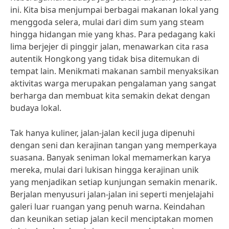
ini. Kita bisa menjumpai berbagai makanan lokal yang
menggoda selera, mulai dari dim sum yang steam
hingga hidangan mie yang khas. Para pedagang kaki
lima berjejer di pinggir jalan, menawarkan cita rasa
autentik Hongkong yang tidak bisa ditemukan di
tempat lain. Menikmati makanan sambil menyaksikan
aktivitas warga merupakan pengalaman yang sangat
berharga dan membuat kita semakin dekat dengan
budaya lokal.
Tak hanya kuliner, jalan-jalan kecil juga dipenuhi
dengan seni dan kerajinan tangan yang memperkaya
suasana. Banyak seniman lokal memamerkan karya
mereka, mulai dari lukisan hingga kerajinan unik
yang menjadikan setiap kunjungan semakin menarik.
Berjalan menyusuri jalan-jalan ini seperti menjelajahi
galeri luar ruangan yang penuh warna. Keindahan
dan keunikan setiap jalan kecil menciptakan momen