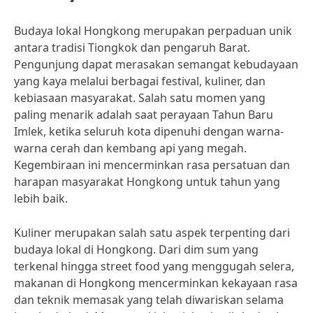
Budaya lokal Hongkong merupakan perpaduan unik
antara tradisi Tiongkok dan pengaruh Barat.
Pengunjung dapat merasakan semangat kebudayaan
yang kaya melalui berbagai festival, kuliner, dan
kebiasaan masyarakat. Salah satu momen yang
paling menarik adalah saat perayaan Tahun Baru
Imlek, ketika seluruh kota dipenuhi dengan warna-
warna cerah dan kembang api yang megah.
Kegembiraan ini mencerminkan rasa persatuan dan
harapan masyarakat Hongkong untuk tahun yang
lebih baik.
Kuliner merupakan salah satu aspek terpenting dari
budaya lokal di Hongkong. Dari dim sum yang
terkenal hingga street food yang menggugah selera,
makanan di Hongkong mencerminkan kekayaan rasa
dan teknik memasak yang telah diwariskan selama