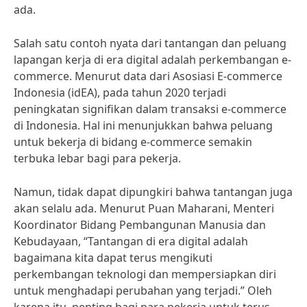
ada.
Salah satu contoh nyata dari tantangan dan peluang
lapangan kerja di era digital adalah perkembangan e-
commerce. Menurut data dari Asosiasi E-commerce
Indonesia (idEA), pada tahun 2020 terjadi
peningkatan signifikan dalam transaksi e-commerce
di Indonesia. Hal ini menunjukkan bahwa peluang
untuk bekerja di bidang e-commerce semakin
terbuka lebar bagi para pekerja.
Namun, tidak dapat dipungkiri bahwa tantangan juga
akan selalu ada. Menurut Puan Maharani, Menteri
Koordinator Bidang Pembangunan Manusia dan
Kebudayaan, “Tantangan di era digital adalah
bagaimana kita dapat terus mengikuti
perkembangan teknologi dan mempersiapkan diri
untuk menghadapi perubahan yang terjadi.” Oleh