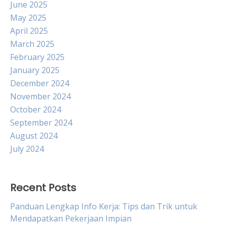
June 2025
May 2025
April 2025
March 2025
February 2025
January 2025
December 2024
November 2024
October 2024
September 2024
August 2024
July 2024
Recent Posts
Panduan Lengkap Info Kerja: Tips dan Trik untuk
Mendapatkan Pekerjaan Impian