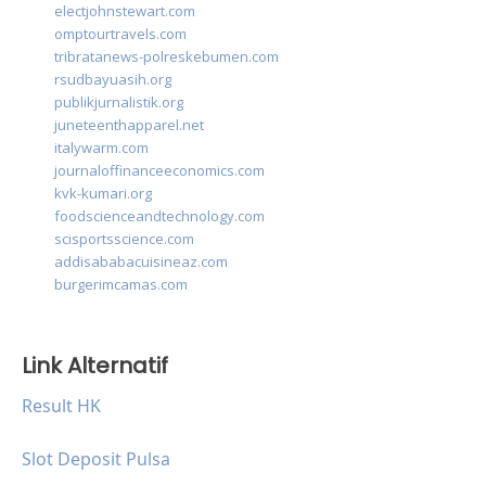
electjohnstewart.com
omptourtravels.com
tribratanews-polreskebumen.com
rsudbayuasih.org
publikjurnalistik.org
juneteenthapparel.net
italywarm.com
journaloffinanceeconomics.com
kvk-kumari.org
foodscienceandtechnology.com
scisportsscience.com
addisababacuisineaz.com
burgerimcamas.com
Link Alternatif
Result HK
Slot Deposit Pulsa