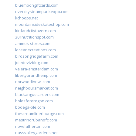
bluemoongiftcards.com
rivercitysteampunkexpo.com
kchoops.net
mountainsideskateshop.com
kirtlandcitytavern.com
301nutritionspot.com
ammos-stores.com
loceanecreations.com
birdsongridgefarm.com
joiedevivblog.com
valera-amsterdam.com
libertybrandhemp.com
norwoodinnwi.com
neighboursmarket.com
blackanguscareers.com
bolesfororegon.com
bodega-ole.com
thestreamlinerlounge.com
mestrinorubanofc.com
novelatherton.com
nassvalleygardens.net