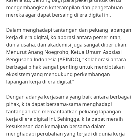
karena itu, penting bagi para pekerja untuk terus
mengembangkan keterampilan dan pengetahuan
mereka agar dapat bersaing di era digital ini.
Dalam menghadapi tantangan dan peluang lapangan
kerja di era digital, kolaborasi antara pemerintah,
dunia usaha, dan akademisi juga sangat diperlukan.
Menurut Anang Noegroho, Ketua Umum Asosiasi
Pengusaha Indonesia (APINDO), “Kolaborasi antara
berbagai pihak sangat penting untuk menciptakan
ekosistem yang mendukung perkembangan
lapangan kerja di era digital.”
Dengan adanya kerjasama yang baik antara berbagai
pihak, kita dapat bersama-sama menghadapi
tantangan dan memanfaatkan peluang lapangan
kerja di era digital ini. Sehingga, kita dapat meraih
kesuksesan dan kemajuan bersama dalam
menghadapi perubahan yang terjadi di dunia kerja