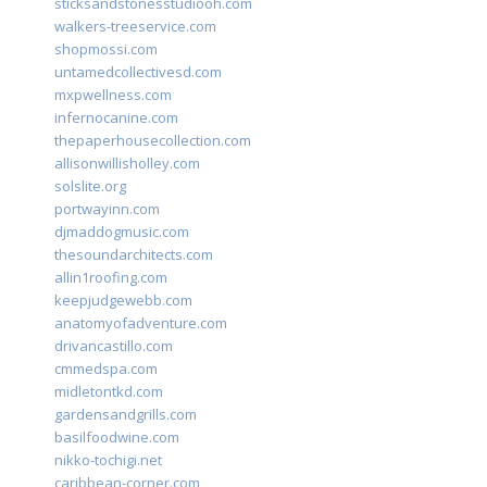
sticksandstonesstudiooh.com
walkers-treeservice.com
shopmossi.com
untamedcollectivesd.com
mxpwellness.com
infernocanine.com
thepaperhousecollection.com
allisonwillisholley.com
solslite.org
portwayinn.com
djmaddogmusic.com
thesoundarchitects.com
allin1roofing.com
keepjudgewebb.com
anatomyofadventure.com
drivancastillo.com
cmmedspa.com
midletontkd.com
gardensandgrills.com
basilfoodwine.com
nikko-tochigi.net
caribbean-corner.com