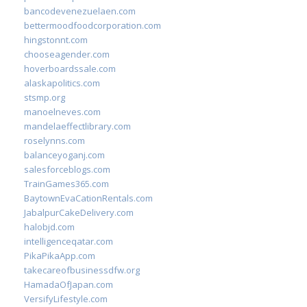
bancodevenezuelaen.com
bettermoodfoodcorporation.com
hingstonnt.com
chooseagender.com
hoverboardssale.com
alaskapolitics.com
stsmp.org
manoelneves.com
mandelaeffectlibrary.com
roselynns.com
balanceyoganj.com
salesforceblogs.com
TrainGames365.com
BaytownEvaCationRentals.com
JabalpurCakeDelivery.com
halobjd.com
intelligenceqatar.com
PikaPikaApp.com
takecareofbusinessdfw.org
HamadaOfJapan.com
VersifyLifestyle.com