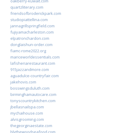
oakberry-kuwait.com
quartzliterary.com
friendsofbroderickpark.com
studiopiattellina.com
jannagrillspringfield.com
fujiyamacharleston.com
elpatronchardon.com
donglaishun-order.com
fiamc-rome2022.org
mariceworldessentials.com
lafisheriarestaurant.com
915jazzandmore.com
aguadulce-countryfair.com
jakehovis.com
bosswingsduluth.com
birminghamautocare.com
tonyscountrykitchen.com
jbellasnailspa.com
mychaihouse.com
alvisgrooming.com
thegeorginaestate.com
blythewoodseafood.com