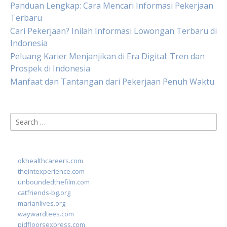
Panduan Lengkap: Cara Mencari Informasi Pekerjaan
Terbaru
Cari Pekerjaan? Inilah Informasi Lowongan Terbaru di
Indonesia
Peluang Karier Menjanjikan di Era Digital: Tren dan
Prospek di Indonesia
Manfaat dan Tantangan dari Pekerjaan Penuh Waktu
Search
for:
okhealthcareers.com
theintexperience.com
unboundedthefilm.com
catfriends-bg.org
marianlives.org
waywardtees.com
pidfloorsexpress.com