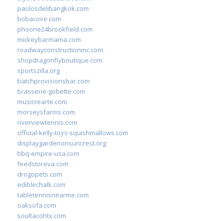
paolosdelibangkok.com
bobacove.com
phoone24brookfield.com
mickeybarmama.com
roadwayconstructioninc.com
shopdragonflyboutique.com
sportszilla.org
batchprovisionsbar.com
brasserie-gobette.com
musicrearte.com
morseysfarms.com
riverviewtennis.com
official-kelly-toys-squishmallows.com
displaygardenonsuncrest.org
bbq-empire-usa.com
feedstoreva.com
drogopets.com
ediblechalk.com
tabletennisnearme.com
oaksofa.com
soultacohtx.com