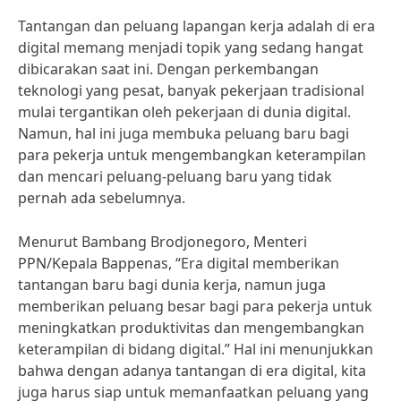
Tantangan dan peluang lapangan kerja adalah di era
digital memang menjadi topik yang sedang hangat
dibicarakan saat ini. Dengan perkembangan
teknologi yang pesat, banyak pekerjaan tradisional
mulai tergantikan oleh pekerjaan di dunia digital.
Namun, hal ini juga membuka peluang baru bagi
para pekerja untuk mengembangkan keterampilan
dan mencari peluang-peluang baru yang tidak
pernah ada sebelumnya.
Menurut Bambang Brodjonegoro, Menteri
PPN/Kepala Bappenas, “Era digital memberikan
tantangan baru bagi dunia kerja, namun juga
memberikan peluang besar bagi para pekerja untuk
meningkatkan produktivitas dan mengembangkan
keterampilan di bidang digital.” Hal ini menunjukkan
bahwa dengan adanya tantangan di era digital, kita
juga harus siap untuk memanfaatkan peluang yang