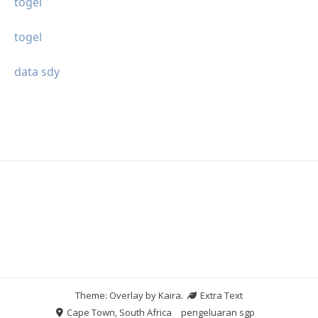
togel
togel
data sdy
Theme: Overlay by
Kaira
.
Extra Text
Cape Town, South Africa
pengeluaran sgp