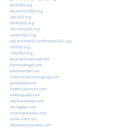
utcd2022.org
biosensor2022.org
ialp2022.org
klivet2022.org
ifac-hms2022.org
taoms2022.org
iias-euromena-conference2022.org
ivd2022.org
csity2022.org
ibsarstudyabroad.com
bennusehgall.com
tsecincinnati.com
roderconstructiongroup.com
plazabatai.com
hawkscayresort.com
hellonquads.com
diarioanimales.com
decogaleri.com
unavozparadios.com
shoes-vert.com
elbotanicopanama.com