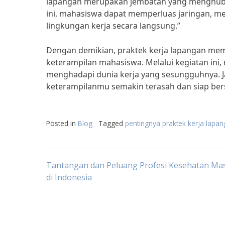
lapangan merupakan jembatan yang menghubun
ini, mahasiswa dapat memperluas jaringan, 
lingkungan kerja secara langsung.”
Dengan demikian, praktek kerja lapangan me
keterampilan mahasiswa. Melalui kegiatan ini
menghadapi dunia kerja yang sesungguhnya. Ja
keterampilanmu semakin terasah dan siap bersa
Posted in
Blog
Tagged
pentingnya praktek kerja lapa
Post
Tantangan dan Peluang Profesi Kesehatan Ma
di Indonesia
navigation