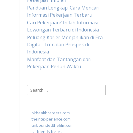
Pekerjaan Impian
Panduan Lengkap: Cara Mencari
Informasi Pekerjaan Terbaru
Cari Pekerjaan? Inilah Informasi
Lowongan Terbaru di Indonesia
Peluang Karier Menjanjikan di Era
Digital: Tren dan Prospek di
Indonesia
Manfaat dan Tantangan dari
Pekerjaan Penuh Waktu
Search
for:
okhealthcareers.com
theintexperience.com
unboundedthefilm.com
catfriends-bg.org