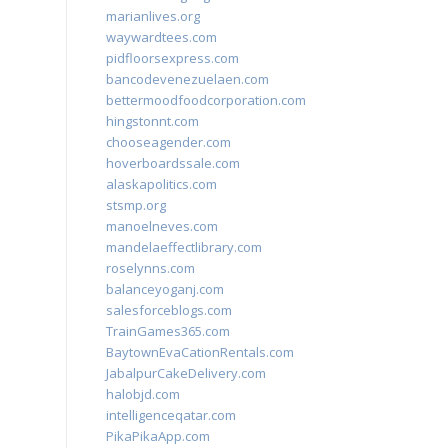
marianlives.org
waywardtees.com
pidfloorsexpress.com
bancodevenezuelaen.com
bettermoodfoodcorporation.com
hingstonnt.com
chooseagender.com
hoverboardssale.com
alaskapolitics.com
stsmp.org
manoelneves.com
mandelaeffectlibrary.com
roselynns.com
balanceyoganj.com
salesforceblogs.com
TrainGames365.com
BaytownEvaCationRentals.com
JabalpurCakeDelivery.com
halobjd.com
intelligenceqatar.com
PikaPikaApp.com