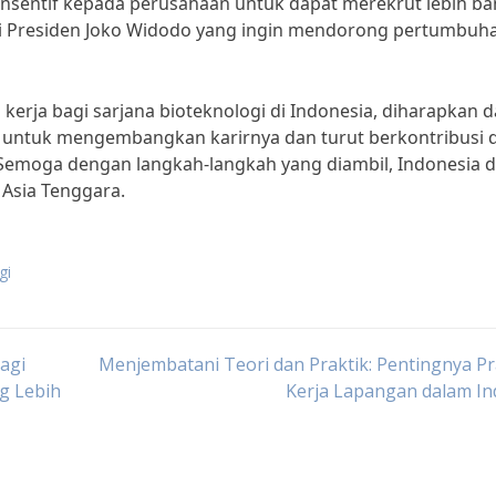
 insentif kepada perusahaan untuk dapat merekrut lebih b
 visi Presiden Joko Widodo yang ingin mendorong pertumbuh
erja bagi sarjana bioteknologi di Indonesia, diharapkan 
n untuk mengembangkan karirnya dan turut berkontribusi 
. Semoga dengan langkah-langkah yang diambil, Indonesia 
 Asia Tenggara.
gi
agi
Menjembatani Teori dan Praktik: Pentingnya P
ng Lebih
Kerja Lapangan dalam In