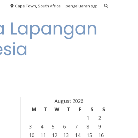
Cape Town, South Africa
pengeluaran sgp
ya Lapangan
esia
August 2026
M
T
W
T
F
S
S
1
2
3
4
5
6
7
8
9
10
11
12
13
14
15
16