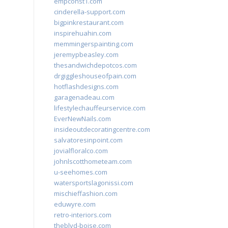
empconst1.com
cinderella-support.com
bigpinkrestaurant.com
inspirehuahin.com
memmingerspainting.com
jeremypbeasley.com
thesandwichdepotcos.com
drgiggleshouseofpain.com
hotflashdesigns.com
garagenadeau.com
lifestylechauffeurservice.com
EverNewNails.com
insideoutdecoratingcentre.com
salvatoresinpoint.com
jovialfloralco.com
johnlscotthometeam.com
u-seehomes.com
watersportslagonissi.com
mischieffashion.com
eduwyre.com
retro-interiors.com
theblvd-boise.com