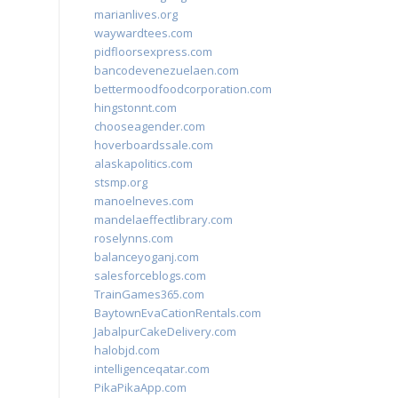
marianlives.org
waywardtees.com
pidfloorsexpress.com
bancodevenezuelaen.com
bettermoodfoodcorporation.com
hingstonnt.com
chooseagender.com
hoverboardssale.com
alaskapolitics.com
stsmp.org
manoelneves.com
mandelaeffectlibrary.com
roselynns.com
balanceyoganj.com
salesforceblogs.com
TrainGames365.com
BaytownEvaCationRentals.com
JabalpurCakeDelivery.com
halobjd.com
intelligenceqatar.com
PikaPikaApp.com