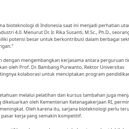
na bioteknologi di Indonesia saat ini menjadi perhatian ut
stri 4.0. Menurut Dr. Ir. Rika Susanti, M.Sc., Ph.D., seoran
liki potensi besar untuk berkontribusi dalam berbagai sekt
ngan.”
alah dengan mengembangkan kerjasama antara perguruan ti
ikan oleh Prof. Dr. Bambang Purwanto, Rektor Universitas
tingnya kolaborasi untuk menciptakan program pendidika
getahuan melalui pelatihan dan kursus tambahan juga menj
g dikeluarkan oleh Kementerian Ketenagakerjaan RI, permi
 meningkat. Oleh karena itu, sarjana bioteknologi perlu ter
asar kerja yang semakin kompetitif.