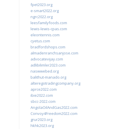
fpet2023.org
e-smart2022.org
ngrc2022.org
leesfamilyfoods.com
lewis-lewis-cpas.com
eleontennis.com
cyetus.com
bradfordshops.com
almadenranchsanjose.com
advocatevijay.com
adlibilimler2023.com
naswwebed.org
balithut-manado.org
alteregotradingcompany.org
aprce2022.com
ibie2022.com
sbcc-2022.com
AngolaOilAndGas2022.com
Convoy4Freedom2022.com
grur2023.org
hkhk2023.org