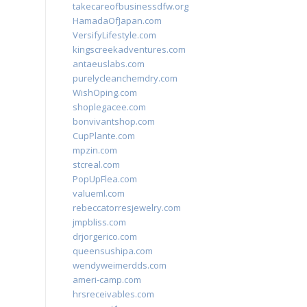
takecareofbusinessdfw.org
HamadaOfJapan.com
VersifyLifestyle.com
kingscreekadventures.com
antaeuslabs.com
purelycleanchemdry.com
WishOping.com
shoplegacee.com
bonvivantshop.com
CupPlante.com
mpzin.com
stcreal.com
PopUpFlea.com
valueml.com
rebeccatorresjewelry.com
jmpbliss.com
drjorgerico.com
queensushipa.com
wendyweimerdds.com
ameri-camp.com
hrsreceivables.com