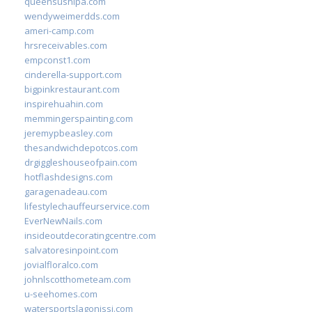
queensushipa.com
wendyweimerdds.com
ameri-camp.com
hrsreceivables.com
empconst1.com
cinderella-support.com
bigpinkrestaurant.com
inspirehuahin.com
memmingerspainting.com
jeremypbeasley.com
thesandwichdepotcos.com
drgiggleshouseofpain.com
hotflashdesigns.com
garagenadeau.com
lifestylechauffeurservice.com
EverNewNails.com
insideoutdecoratingcentre.com
salvatoresinpoint.com
jovialfloralco.com
johnlscotthometeam.com
u-seehomes.com
watersportslagonissi.com