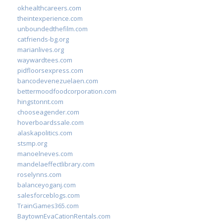
okhealthcareers.com
theintexperience.com
unboundedthefilm.com
catfriends-bg.org
marianlives.org
waywardtees.com
pidfloorsexpress.com
bancodevenezuelaen.com
bettermoodfoodcorporation.com
hingstonnt.com
chooseagender.com
hoverboardssale.com
alaskapolitics.com
stsmp.org
manoelneves.com
mandelaeffectlibrary.com
roselynns.com
balanceyoganj.com
salesforceblogs.com
TrainGames365.com
BaytownEvaCationRentals.com