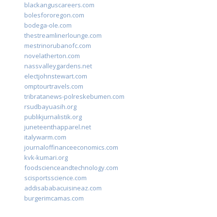
blackanguscareers.com
bolesfororegon.com
bodega-ole.com
thestreamlinerlounge.com
mestrinorubanofc.com
novelatherton.com
nassvalleygardens.net
electjohnstewart.com
omptourtravels.com
tribratanews-polreskebumen.com
rsudbayuasih.org
publikjurnalistik.org
juneteenthapparel.net
italywarm.com
journaloffinanceeconomics.com
kvk-kumari.org
foodscienceandtechnology.com
scisportsscience.com
addisababacuisineaz.com
burgerimcamas.com