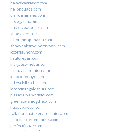
hawkscayresort.com
hellonquads.com
diarioanimales.com
decogaleri.com
unavozparadios.com
shoes-vert.com
elbotanicopanama.com
shadyoaksrockportrvpark.com
jccoinlaundry.com
kautorepair.com
marjaeswinebar.com
elmazatlanclinton.com
ideacoffeenyc.com
odieschillicothe.com
lacantinitagalesburg.com
pizzadeliverybristol.com
greenstarsmogcheck.com
happypawspl.com
callahansautoservicecenter.com
georgiascornermarket.com
perfectfit24-7.com