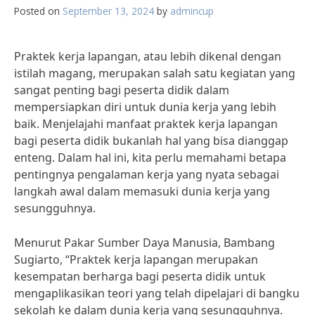
Posted on
September 13, 2024
by
admincup
Praktek kerja lapangan, atau lebih dikenal dengan
istilah magang, merupakan salah satu kegiatan yang
sangat penting bagi peserta didik dalam
mempersiapkan diri untuk dunia kerja yang lebih
baik. Menjelajahi manfaat praktek kerja lapangan
bagi peserta didik bukanlah hal yang bisa dianggap
enteng. Dalam hal ini, kita perlu memahami betapa
pentingnya pengalaman kerja yang nyata sebagai
langkah awal dalam memasuki dunia kerja yang
sesungguhnya.
Menurut Pakar Sumber Daya Manusia, Bambang
Sugiarto, “Praktek kerja lapangan merupakan
kesempatan berharga bagi peserta didik untuk
mengaplikasikan teori yang telah dipelajari di bangku
sekolah ke dalam dunia kerja yang sesungguhnya.