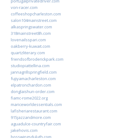
portugalprivatedriver.com
von-racer.com
coffeeshopcharleston.com
salon104mainstreet.com
alkaspringswater.com
318mainstreet8h.com
lovenailsspari.com
oakberry-kuwait.com
quartzliterary.com
friendsofbroderickpark.com
studiopiattellina.com
jannagrillspringfield.com
fujiyamacharleston.com
elpatronchardon.com
donglaishun-order.com
fiamc-rome2022.org
mariceworldessentials.com
lafisheriarestaurant.com
915jazzandmore.com
aguadulce-countryfair.com
jakehovis.com
bosswingsduluth.com