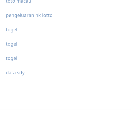
toto macau
pengeluaran hk lotto
togel
togel
togel
data sdy