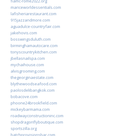
fiamc-rome2022.org
mariceworldessentials.com
lafisheriarestaurant.com
915jazzandmore.com
aguadulce-countryfair.com
jakehovis.com
bosswingsduluth.com
birminghamautocare.com
tonyscountrykitchen.com
jbellasnailspa.com
mychaihouse.com
alvisgrooming.com
thegeorginaestate.com
blythewoodseafood.com
paolosdelibangkok.com
bobacove.com
phoone24brookfield.com
mickeybarmama.com
roadwayconstructioninc.com
shopdragonflyboutique.com
sportszilla.org
batchprovisionsbar.com