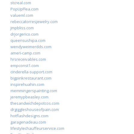
stcreal.com
PopUpFlea.com
valueml.com
rebeccatorresjewelry.com
jmpbliss.com
drjorgerico.com
queensushipa.com
wendyweimerdds.com
ameri-camp.com
hrsreceivables.com
empconst1.com
cinderella-support.com
bigpinkrestaurant.com
inspirehuahin.com
memmingerspainting.com
jeremypbeasley.com
thesandwichdepotcos.com
drgiggleshouseofpain.com
hotflashdesigns.com
garagenadeau.com
lifestylechauffeurservice.com