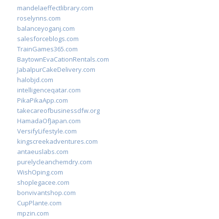
mandelaeffectlibrary.com
roselynns.com
balanceyoganj.com
salesforceblogs.com
TrainGames365.com
BaytownEvaCationRentals.com
JabalpurCakeDelivery.com
halobjd.com
intelligenceqatar.com
PikaPikaApp.com
takecareofbusinessdfw.org
HamadaOfJapan.com
VersifyLifestyle.com
kingscreekadventures.com
antaeuslabs.com
purelycleanchemdry.com
WishOping.com
shoplegacee.com
bonvivantshop.com
CupPlante.com
mpzin.com