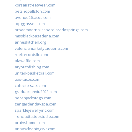
korsairstreetwear.com
petshopallston.com
avenue26tacos.com
topgglasses.com
broadmoornailsspacoloradosprings.com
missblackpasadena.com
anneskitchen.org
valenciamarketytaqueria.com
reefrecordsllc.com
alawaffle.com
aryouthfishing.com
united-basketball.com
tios-tacos.com
cafecito-satx.com
graduacionviu2023.com
pecanjackstogo.com
zengardendayspa.com
sparklejewelryinc.com
ironcladtattoostudio.com
bruinshome.com
annascleaningsvc.com