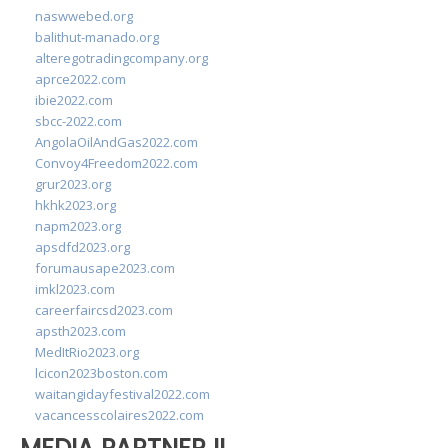
naswwebed.org
balithut-manado.org
alteregotradingcompany.org
aprce2022.com
ibie2022.com
sbcc-2022.com
AngolaOilAndGas2022.com
Convoy4Freedom2022.com
grur2023.org
hkhk2023.org
napm2023.org
apsdfd2023.org
forumausape2023.com
imkl2023.com
careerfaircsd2023.com
apsth2023.com
MedItRio2023.org
lcicon2023boston.com
waitangidayfestival2022.com
vacancesscolaires2022.com