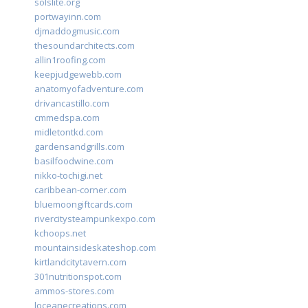
solslite.org
portwayinn.com
djmaddogmusic.com
thesoundarchitects.com
allin1roofing.com
keepjudgewebb.com
anatomyofadventure.com
drivancastillo.com
cmmedspa.com
midletontkd.com
gardensandgrills.com
basilfoodwine.com
nikko-tochigi.net
caribbean-corner.com
bluemoongiftcards.com
rivercitysteampunkexpo.com
kchoops.net
mountainsideskateshop.com
kirtlandcitytavern.com
301nutritionspot.com
ammos-stores.com
loceanecreations.com