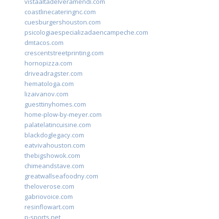
vistaaltadelveramendi.com
coastlinecateringnc.com
cuesburgershouston.com
psicologiaespecializadaencampeche.com
dmtacos.com
crescentstreetprinting.com
hornopizza.com
driveadragster.com
hematologa.com
lizaivanov.com
guesttinyhomes.com
home-plow-by-meyer.com
palatelatincuisine.com
blackdoglegacy.com
eatvivahouston.com
thebigshowok.com
chimeandstave.com
greatwallseafoodny.com
theloverose.com
gabriovoice.com
resinflowart.com
p-sports.net