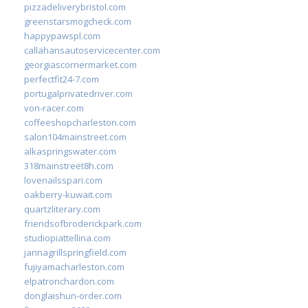
pizzadeliverybristol.com
greenstarsmogcheck.com
happypawspl.com
callahansautoservicecenter.com
georgiascornermarket.com
perfectfit24-7.com
portugalprivatedriver.com
von-racer.com
coffeeshopcharleston.com
salon104mainstreet.com
alkaspringswater.com
318mainstreet8h.com
lovenailsspari.com
oakberry-kuwait.com
quartzliterary.com
friendsofbroderickpark.com
studiopiattellina.com
jannagrillspringfield.com
fujiyamacharleston.com
elpatronchardon.com
donglaishun-order.com