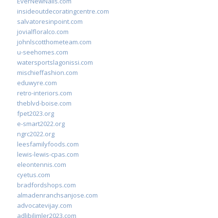
EverNewNails.com
insideoutdecoratingcentre.com
salvatoresinpoint.com
jovialfloralco.com
johnlscotthometeam.com
u-seehomes.com
watersportslagonissi.com
mischieffashion.com
eduwyre.com
retro-interiors.com
theblvd-boise.com
fpet2023.org
e-smart2022.org
ngrc2022.org
leesfamilyfoods.com
lewis-lewis-cpas.com
eleontennis.com
cyetus.com
bradfordshops.com
almadenranchsanjose.com
advocatevijay.com
adlibilimler2023.com