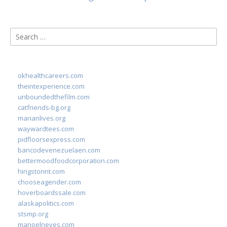
Search
for:
okhealthcareers.com
theintexperience.com
unboundedthefilm.com
catfriends-bg.org
marianlives.org
waywardtees.com
pidfloorsexpress.com
bancodevenezuelaen.com
bettermoodfoodcorporation.com
hingstonnt.com
chooseagender.com
hoverboardssale.com
alaskapolitics.com
stsmp.org
manoelneves.com