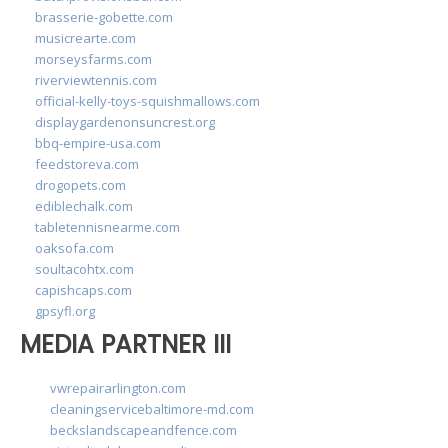
brasserie-gobette.com
musicrearte.com
morseysfarms.com
riverviewtennis.com
official-kelly-toys-squishmallows.com
displaygardenonsuncrest.org
bbq-empire-usa.com
feedstoreva.com
drogopets.com
ediblechalk.com
tabletennisnearme.com
oaksofa.com
soultacohtx.com
capishcaps.com
gpsyfl.org
MEDIA PARTNER III
vwrepairarlington.com
cleaningservicebaltimore-md.com
beckslandscapeandfence.com