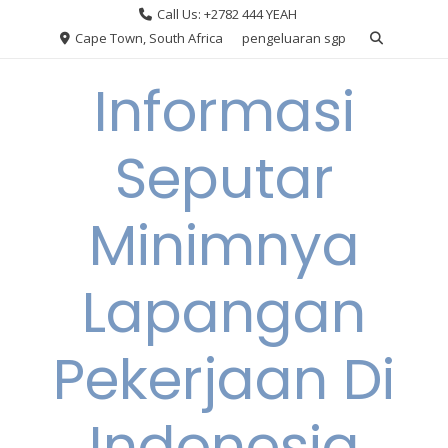
Skip
Call Us: +2782 444 YEAH
to
Cape Town, South Africa
pengeluaran sgp
content
Informasi
Seputar
Minimnya
Lapangan
Pekerjaan Di
Indonesia