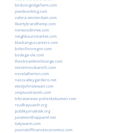
birdsongridgefarm.com
joiedevivblog.com
valera-amsterdam.com
libertybrandhemp.com
norwoodinnwi.com
neighboursmarket.com
blackanguscareers.com
bolesfororegon.com
bodega-ole.com
thestreamlinerlounge.com
mestrinorubanofc.com
novelatherton.com
nassvalleygardens.net
electjohnstewart.com
omptourtravels.com
tribratanews-polreskebumen.com
rsudbayuasih.org
publikjurnalistik.org
juneteenthapparel.net
italywarm.com
journaloffinanceeconomics.com