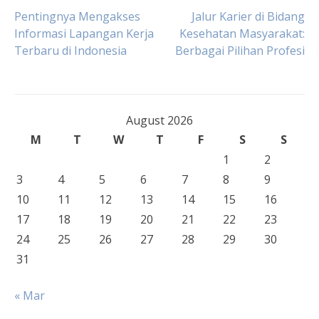
Post
Pentingnya Mengakses
Jalur Karier di Bidang
Informasi Lapangan Kerja
Kesehatan Masyarakat:
Terbaru di Indonesia
Berbagai Pilihan Profesi
navigation
August 2026
M
T
W
T
F
S
S
1
2
3
4
5
6
7
8
9
10
11
12
13
14
15
16
17
18
19
20
21
22
23
24
25
26
27
28
29
30
31
« Mar