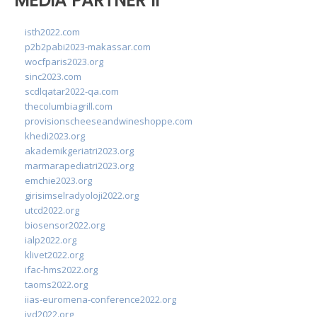
MEDIA PARTNER II
isth2022.com
p2b2pabi2023-makassar.com
wocfparis2023.org
sinc2023.com
scdlqatar2022-qa.com
thecolumbiagrill.com
provisionscheeseandwineshoppe.com
khedi2023.org
akademikgeriatri2023.org
marmarapediatri2023.org
emchie2023.org
girisimselradyoloji2022.org
utcd2022.org
biosensor2022.org
ialp2022.org
klivet2022.org
ifac-hms2022.org
taoms2022.org
iias-euromena-conference2022.org
ivd2022.org