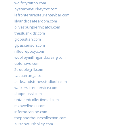
wolfcitytattoo.com
oysterbayturkeytrot.com
lafronterarestauranteybar.com
lilyandrosetearoom.com
olivesburgberrypatch.com
theslushkids.com
giobastian.com
glpascensori.com
rifloorepoxy.com
woolleymillingandpaving.com
uptonpvd.com
2troublegrill.com
casateranga.com
sticksandstonesstudiooh.com
walkers-treeservice.com
shopmossi.com
untamedcollectivesd.com
mxpwellness.com
infernocanine.com
thepaperhousecollection.com
allisonwillisholley.com