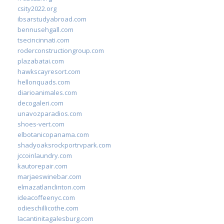
csity2022.org
ibsarstudyabroad.com
bennusehgall.com
tsecincinnati.com
roderconstructiongroup.com
plazabatai.com
hawkscayresort.com
hellonquads.com
diarioanimales.com
decogaleri.com
unavozparadios.com
shoes-vert.com
elbotanicopanama.com
shadyoaksrockportrvpark.com
jccoinlaundry.com
kautorepair.com
marjaeswinebar.com
elmazatlanclinton.com
ideacoffeenyc.com
odieschillicothe.com
lacantinitagalesburg.com