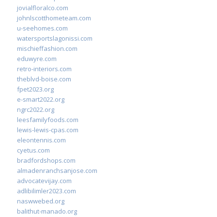
jovialfloralco.com
johnlscotthometeam.com
u-seehomes.com
watersportslagonissi.com
mischieffashion.com
eduwyre.com
retro-interiors.com
theblvd-boise.com
fpet2023.org
e-smart2022.org
ngrc2022.org
leesfamilyfoods.com
lewis-lewis-cpas.com
eleontennis.com
cyetus.com
bradfordshops.com
almadenranchsanjose.com
advocatevijay.com
adlibilimler2023.com
naswwebed.org
balithut-manado.org