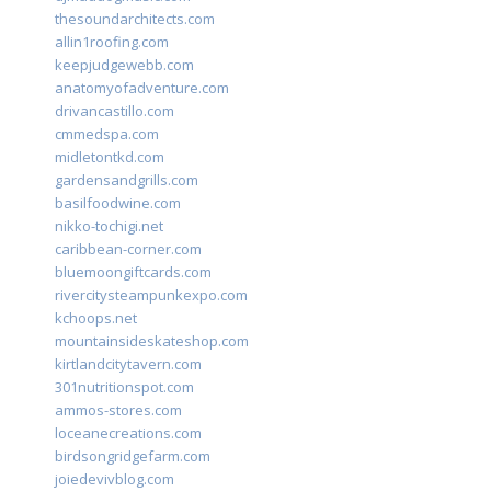
thesoundarchitects.com
allin1roofing.com
keepjudgewebb.com
anatomyofadventure.com
drivancastillo.com
cmmedspa.com
midletontkd.com
gardensandgrills.com
basilfoodwine.com
nikko-tochigi.net
caribbean-corner.com
bluemoongiftcards.com
rivercitysteampunkexpo.com
kchoops.net
mountainsideskateshop.com
kirtlandcitytavern.com
301nutritionspot.com
ammos-stores.com
loceanecreations.com
birdsongridgefarm.com
joiedevivblog.com