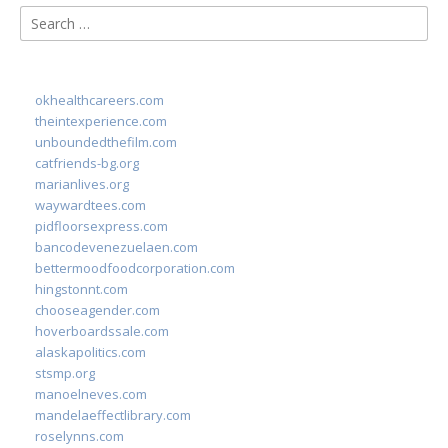
Search
for:
okhealthcareers.com
theintexperience.com
unboundedthefilm.com
catfriends-bg.org
marianlives.org
waywardtees.com
pidfloorsexpress.com
bancodevenezuelaen.com
bettermoodfoodcorporation.com
hingstonnt.com
chooseagender.com
hoverboardssale.com
alaskapolitics.com
stsmp.org
manoelneves.com
mandelaeffectlibrary.com
roselynns.com