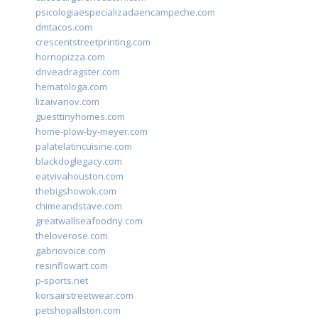
psicologiaespecializadaencampeche.com
dmtacos.com
crescentstreetprinting.com
hornopizza.com
driveadragster.com
hematologa.com
lizaivanov.com
guesttinyhomes.com
home-plow-by-meyer.com
palatelatincuisine.com
blackdoglegacy.com
eatvivahouston.com
thebigshowok.com
chimeandstave.com
greatwallseafoodny.com
theloverose.com
gabriovoice.com
resinflowart.com
p-sports.net
korsairstreetwear.com
petshopallston.com