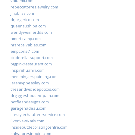
valueml.com
rebeccatorresjewelry.com
jmpbliss.com
drjorgerico.com
queensushipa.com
wendyweimerdds.com
ameri-camp.com
hrsreceivables.com
empconst1.com
cinderella-support.com
bigpinkrestaurant.com
inspirehuahin.com
memmingerspainting.com
jeremypbeasley.com
thesandwichdepotcos.com
drgiggleshouseofpain.com
hotflashdesigns.com
garagenadeau.com
lifestylechauffeurservice.com
EverNewNails.com
insideoutdecoratingcentre.com
salvatoresinpoint.com