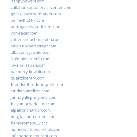
happypawspl.com
callahansautoservicecenter.com
georgiascornermarket.com
perfectfit24-7.com
portugalprivatedriver.com
von-racer.com
coffeeshopcharleston.com
salon104mainstreet.com
alkaspringswater.com
318mainstreet8h.com
lovenailsspari.com
oakberry-kuwait.com
quartzliterary.com
friendsofbroderickpark.com
studiopiattellina.com
jannagrillspringfield.com
fujiyamacharleston.com
elpatronchardon.com
donglaishun-order.com
fiamc-rome2022.org
mariceworldessentials.com
lafisheriarestaurant.com