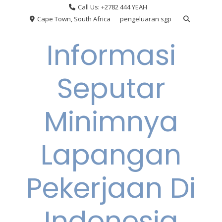
Skip
Call Us: +2782 444 YEAH
to
Cape Town, South Africa
pengeluaran sgp
content
Informasi
Seputar
Minimnya
Lapangan
Pekerjaan Di
Indonesia