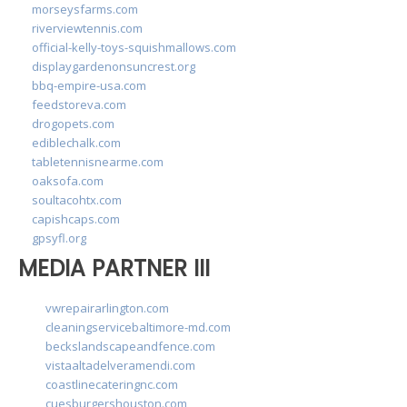
morseysfarms.com
riverviewtennis.com
official-kelly-toys-squishmallows.com
displaygardenonsuncrest.org
bbq-empire-usa.com
feedstoreva.com
drogopets.com
ediblechalk.com
tabletennisnearme.com
oaksofa.com
soultacohtx.com
capishcaps.com
gpsyfl.org
MEDIA PARTNER III
vwrepairarlington.com
cleaningservicebaltimore-md.com
beckslandscapeandfence.com
vistaaltadelveramendi.com
coastlinecateringnc.com
cuesburgershouston.com