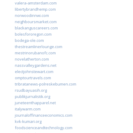
valera-amsterdam.com
libertybrandhemp.com
norwoodinnwi.com
neighboursmarket.com
blackanguscareers.com
bolesfororegon.com
bodega-ole.com
thestreamlinerlounge.com
mestrinorubanofc.com
novelatherton.com
nassvalleygardens.net
electjohnstewart.com
omptourtravels.com
tribratanews-polreskebumen.com
rsudbayuasih.org
publikjurnalistik.org
juneteenthapparel.net
italywarm.com
journaloffinanceeconomics.com
kvk-kumari.org
foodscienceandtechnology.com