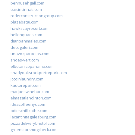
bennusehgall.com
tsecincinnati.com
roderconstructiongroup.com
plazabatai.com
hawkscayresort.com
hellonquads.com
diarioanimales.com
decogaleri.com
unavozparadios.com
shoes-vert.com
elbotanicopanama.com
shadyoaksrockportrvpark.com
jccoinlaundry.com
kautorepair.com
marjaeswinebar.com
elmazatlanclinton.com
ideacoffeenyc.com
odieschillicothe.com
lacantinitagalesburg.com
pizzadeliverybristol.com
greenstarsmogcheck.com