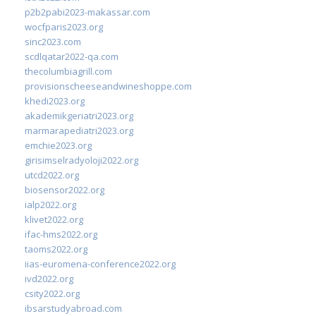
p2b2pabi2023-makassar.com
wocfparis2023.org
sinc2023.com
scdlqatar2022-qa.com
thecolumbiagrill.com
provisionscheeseandwineshoppe.com
khedi2023.org
akademikgeriatri2023.org
marmarapediatri2023.org
emchie2023.org
girisimselradyoloji2022.org
utcd2022.org
biosensor2022.org
ialp2022.org
klivet2022.org
ifac-hms2022.org
taoms2022.org
iias-euromena-conference2022.org
ivd2022.org
csity2022.org
ibsarstudyabroad.com