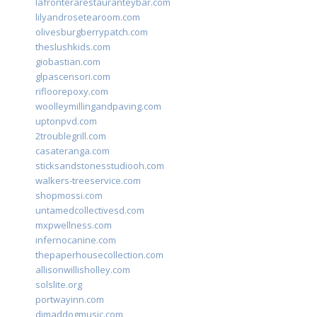
lafronterarestauranteybar.com
lilyandrosetearoom.com
olivesburgberrypatch.com
theslushkids.com
giobastian.com
glpascensori.com
rifloorepoxy.com
woolleymillingandpaving.com
uptonpvd.com
2troublegrill.com
casateranga.com
sticksandstonesstudiooh.com
walkers-treeservice.com
shopmossi.com
untamedcollectivesd.com
mxpwellness.com
infernocanine.com
thepaperhousecollection.com
allisonwillisholley.com
solslite.org
portwayinn.com
djmaddogmusic.com