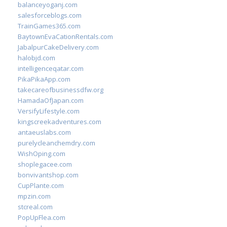
balanceyoganj.com
salesforceblogs.com
TrainGames365.com
BaytownEvaCationRentals.com
JabalpurCakeDelivery.com
halobjd.com
intelligenceqatar.com
PikaPikaApp.com
takecareofbusinessdfw.org
HamadaOfJapan.com
VersifyLifestyle.com
kingscreekadventures.com
antaeuslabs.com
purelycleanchemdry.com
WishOping.com
shoplegacee.com
bonvivantshop.com
CupPlante.com
mpzin.com
stcreal.com
PopUpFlea.com