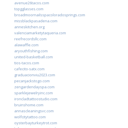
avenue26tacos.com
topgglasses.com
broadmoornailsspacoloradosprings.com
missblackpasadena.com
anneskitchen.org
valenciamarketytaqueria.com
reefrecordsllc.com
alawaffle.com
aryouthfishing.com
united-basketball.com
tios-tacos.com
cafecito-satx.com
graduacionviu2023.com
pecanjackstogo.com
zengardendayspa.com
sparklejewelryinc.com
ironcladtattoostudio.com
bruinshome.com
annascleaningsvc.com
wolfcitytattoo.com
oysterbayturkeytrot.com