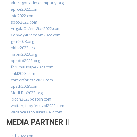
alteregotradingcompany.org
aprce2022.com
ibie2022.com
sbcc-2022.com
AngolaOilAndGas2022.com
Convoy4Freedom2022.com
grur2023.org
hkhk2023.org
napm2023.org
apsdfd2023.org
forumausape2023.com
imkl2023.com
careerfaircsd2023.com
apsth2023.com
MedItRio2023.org
lcicon2023boston.com
waitangidayfestival2022.com
vacancesscolaires2022.com
MEDIA PARTNER II
isth2022.com