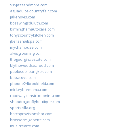
915jazzandmore.com
aguadulce-countryfair.com
jakehovis.com
bosswingsduluth.com
birminghamautocare.com
tonyscountrykitchen.com
jbellasnailspa.com
mychaihouse.com
alvisgrooming.com
thegeorginaestate.com
blythewoodseafood.com
paolosdelibangkok.com
bobacove.com
phoone24brookfield.com
mickeybarmama.com
roadwayconstructioninc.com
shopdragonflyboutique.com
sportszilla.org
batchprovisionsbar.com
brasserie-gobette.com
musicrearte.com