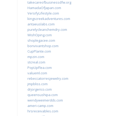
takecareofbusinessdfw.org
HamadaOfJapan.com
VersifyLifestyle.com
kingscreekadventures.com
antaeuslabs.com
purelycleanchemdry.com
WishOping.com
shoplegacee.com
bonvivantshop.com
CupPlante.com
mpzin.com
stcreal.com
PopUpFlea.com
valueml.com
rebeccatorresjewelry.com
jmpbliss.com
drjorgerico.com
queensushipa.com
wendyweimerdds.com
ameri-camp.com
hrsreceivables.com