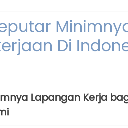
Seputar Minimn
erjaan Di Indon
imnya Lapangan Kerja bag
mi