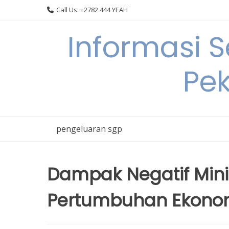
Skip
Call Us: +2782 444 YEAH
to
content
Informasi 
Pek
pengeluaran sgp
Dampak Negatif Min
Pertumbuhan Ekono