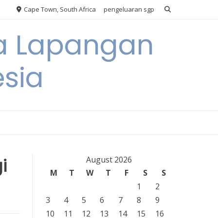
Cape Town, South Africa
pengeluaran sgp
ya Lapangan
esia
i
August 2026
M
T
W
T
F
S
S
1
2
3
4
5
6
7
8
9
10
11
12
13
14
15
16