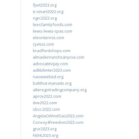
fpet2023.org
e-smart2022.org
ngrc2022.org
leesfamilyfoods.com
lewis-lewis-cpas.com
eleontennis.com
cyetus.com
bradfordshops.com
almadenranchsanjose.com
advocatevijay.com
adlibilimler2023.com
naswwebed.org
balithut-manado.org
alteregotradingcompany.org
aprce2022.com
ibie2022.com
sbcc-2022.com
AngolaOilAndGas2022.com
Convoy4Freedom2022.com
grur2023.org
hkhk2023.org