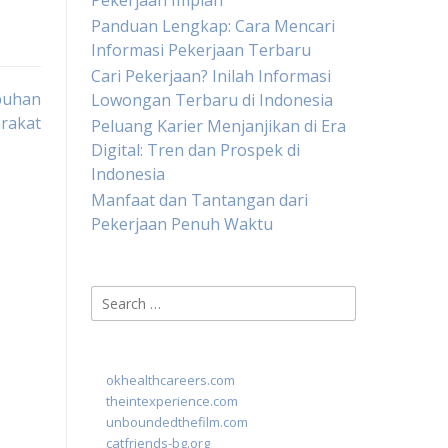
Pekerjaan Impian
Panduan Lengkap: Cara Mencari
Informasi Pekerjaan Terbaru
Cari Pekerjaan? Inilah Informasi
buhan
Lowongan Terbaru di Indonesia
arakat
Peluang Karier Menjanjikan di Era
Digital: Tren dan Prospek di
Indonesia
Manfaat dan Tantangan dari
Pekerjaan Penuh Waktu
Search
for:
okhealthcareers.com
theintexperience.com
unboundedthefilm.com
catfriends-bg.org