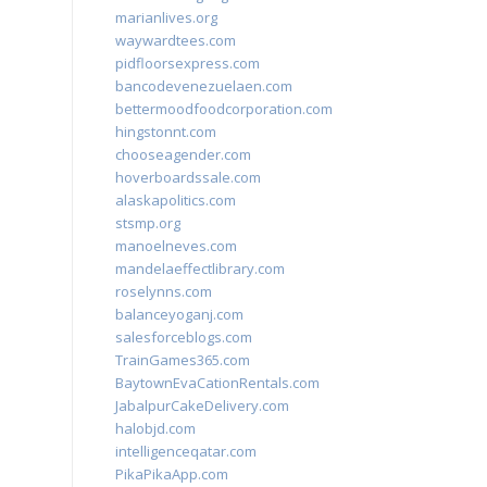
marianlives.org
waywardtees.com
pidfloorsexpress.com
bancodevenezuelaen.com
bettermoodfoodcorporation.com
hingstonnt.com
chooseagender.com
hoverboardssale.com
alaskapolitics.com
stsmp.org
manoelneves.com
mandelaeffectlibrary.com
roselynns.com
balanceyoganj.com
salesforceblogs.com
TrainGames365.com
BaytownEvaCationRentals.com
JabalpurCakeDelivery.com
halobjd.com
intelligenceqatar.com
PikaPikaApp.com