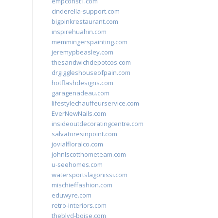
empconst1.com
cinderella-support.com
bigpinkrestaurant.com
inspirehuahin.com
memmingerspainting.com
jeremypbeasley.com
thesandwichdepotcos.com
drgiggleshouseofpain.com
hotflashdesigns.com
garagenadeau.com
lifestylechauffeurservice.com
EverNewNails.com
insideoutdecoratingcentre.com
salvatoresinpoint.com
jovialfloralco.com
johnlscotthometeam.com
u-seehomes.com
watersportslagonissi.com
mischieffashion.com
eduwyre.com
retro-interiors.com
theblvd-boise.com