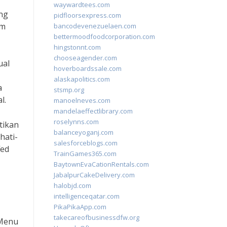
waywardtees.com
ng
pidfloorsexpress.com
am
bancodevenezuelaen.com
bettermoodfoodcorporation.com
hingstonnt.com
chooseagender.com
ual
hoverboardssale.com
alaskapolitics.com
a
stsmp.org
l.
manoelneves.com
mandelaeffectlibrary.com
roselynns.com
tikan
balanceyoganj.com
hati-
salesforceblogs.com
fed
TrainGames365.com
BaytownEvaCationRentals.com
JabalpurCakeDelivery.com
halobjd.com
intelligenceqatar.com
PikaPikaApp.com
takecareofbusinessdfw.org
 Menu