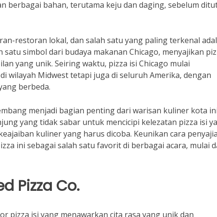
gan berbagai bahan, terutama keju dan daging, sebelum ditu
ran-restoran lokal, dan salah satu yang paling terkenal ada
lah satu simbol dari budaya makanan Chicago, menyajikan pi
lan yang unik. Seiring waktu, pizza isi Chicago mulai
di wilayah Midwest tetapi juga di seluruh Amerika, dengan
 yang berbeda.
kembang menjadi bagian penting dari warisan kuliner kota ini
ung yang tidak sabar untuk mencicipi kelezatan pizza isi y
 keajaiban kuliner yang harus dicoba. Keunikan cara penyaj
a ini sebagai salah satu favorit di berbagai acara, mulai d
d Pizza Co.
por pizza isi yang menawarkan cita rasa yang unik dan