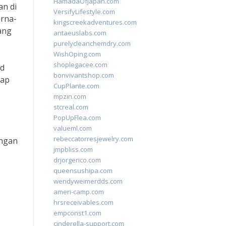
HamadaOfJapan.com
an di
VersifyLifestyle.com
arna-
kingscreekadventures.com
ang
antaeuslabs.com
purelycleanchemdry.com
WishOping.com
shoplegacee.com
ad
bonvivantshop.com
iap
CupPlante.com
mpzin.com
stcreal.com
PopUpFlea.com
valueml.com
rebeccatorresjewelry.com
angan
jmpbliss.com
drjorgerico.com
queensushipa.com
wendyweimerdds.com
ameri-camp.com
hrsreceivables.com
empconst1.com
cinderella-support.com