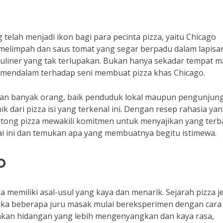
 telah menjadi ikon bagi para pecinta pizza, yaitu Chicago
ng melimpah dan saus tomat yang segar berpadu dalam lapisa
uliner yang tak terlupakan. Bukan hanya sekadar tempat m
g mendalam terhadap seni membuat pizza khas Chicago.
atian banyak orang, baik penduduk lokal maupun pengunjung
k dari pizza isi yang terkenal ini. Dengan resep rahasia ya
potong pizza mewakili komitmen untuk menyajikan yang terba
kedai ini dan temukan apa yang membuatnya begitu istimewa.
o
za memiliki asal-usul yang kaya dan menarik. Sejarah pizza j
etika beberapa juru masak mulai bereksperimen dengan cara
takan hidangan yang lebih mengenyangkan dan kaya rasa,