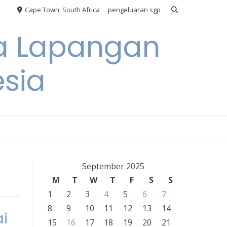
Cape Town, South Africa
pengeluaran sgp
ya Lapangan
esia
September 2025
M
T
W
T
F
S
S
1
2
3
4
5
6
7
8
9
10
11
12
13
14
ai
15
16
17
18
19
20
21