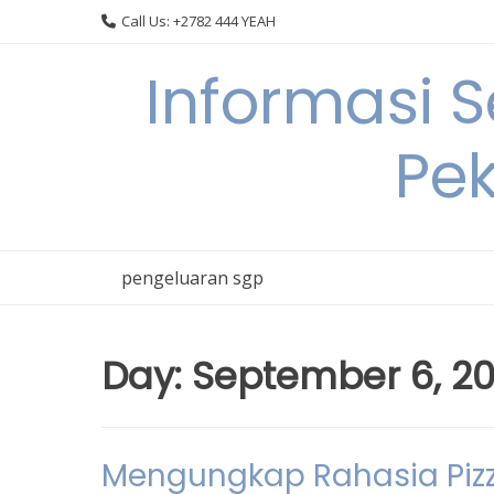
Skip
Call Us: +2782 444 YEAH
to
content
Informasi 
Pek
pengeluaran sgp
Day:
September 6, 2
Mengungkap Rahasia Pizza 