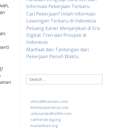
wah,
Informasi Pekerjaan Terbaru
dan
Cari Pekerjaan? Inilah Informasi
Lowongan Terbaru di Indonesia
Peluang Karier Menjanjikan di Era
an.
Digital: Tren dan Prospek di
Indonesia
erti
Manfaat dan Tantangan dari
Pekerjaan Penuh Waktu
gi
a
Search
kanan
for:
okhealthcareers.com
theintexperience.com
unboundedthefilm.com
catfriends-bg.org
marianlives.org