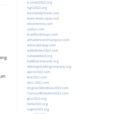
e-smart2022.org
ngrc2022.org
leesfamilyfoods.com
lewis-lewis-cpas.com
eleontennis.com
cyetus.com
bradfordshops.com
almadenranchsanjose.com
advocatevijay.com
adlibilimler2023.com
naswwebed.org
yang
balithut-manado.org
alteregotradingcompany.org
aprce2022.com
gan
ibie2022.com
sbcc-2022.com
AngolaOilAndGas2022.com
Convoy4Freedom2022.com
g
grur2023.org
hkhk2023.org
napm2023.org