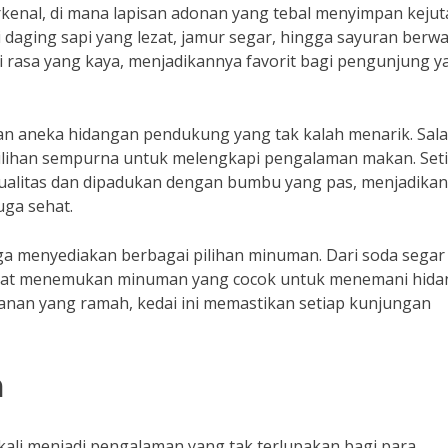
rkenal, di mana lapisan adonan yang tebal menyimpan kejut
ri daging sapi yang lezat, jamur segar, hingga sayuran berw
 rasa yang kaya, menjadikannya favorit bagi pengunjung y
kan aneka hidangan pendukung yang tak kalah menarik. Sal
pilihan sempurna untuk melengkapi pengalaman makan. Set
ualitas dan dipadukan dengan bumbu yang pas, menjadikan
uga sehat.
juga menyediakan berbagai pilihan minuman. Dari soda segar
 dapat menemukan minuman yang cocok untuk menemani hid
nan yang ramah, kedai ini memastikan setiap kunjungan
n
 kali menjadi pengalaman yang tak terlupakan bagi para