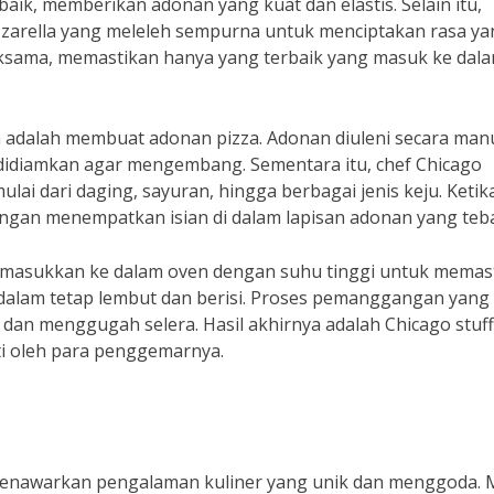
aik, memberikan adonan yang kuat dan elastis. Selain itu,
zzarella yang meleleh sempurna untuk menciptakan rasa ya
eksama, memastikan hanya yang terbaik yang masuk ke dal
a adalah membuat adonan pizza. Adonan diuleni secara man
 didiamkan agar mengembang. Sementara itu, chef Chicago
ulai dari daging, sayuran, hingga berbagai jenis keju. Ketik
engan menempatkan isian di dalam lapisan adonan yang teba
imasukkan ke dalam oven dengan suhu tinggi untuk memas
 dalam tetap lembut dan berisi. Proses pemanggangan yang 
dan menggugah selera. Hasil akhirnya adalah Chicago stuf
ati oleh para penggemarnya.
n menawarkan pengalaman kuliner yang unik dan menggoda.