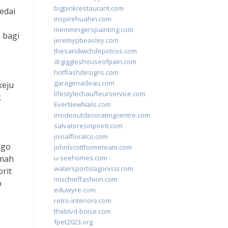
bigpinkrestaurant.com
edai
inspirehuahin.com
memmingerspainting.com
 bagi
jeremypbeasley.com
thesandwichdepotcos.com
drgiggleshouseofpain.com
hotflashdesigns.com
garagenadeau.com
keju
lifestylechauffeurservice.com
k
EverNewNails.com
insideoutdecoratingcentre.com
salvatoresinpoint.com
jovialfloralco.com
ago
johnlscotthometeam.com
amah
u-seehomes.com
watersportslagonissi.com
rit
mischieffashion.com
o
eduwyre.com
retro-interiors.com
theblvd-boise.com
fpet2023.org