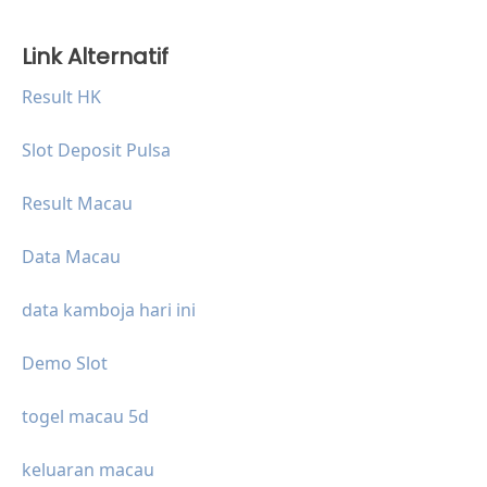
Link Alternatif
Result HK
Slot Deposit Pulsa
Result Macau
Data Macau
data kamboja hari ini
Demo Slot
togel macau 5d
keluaran macau