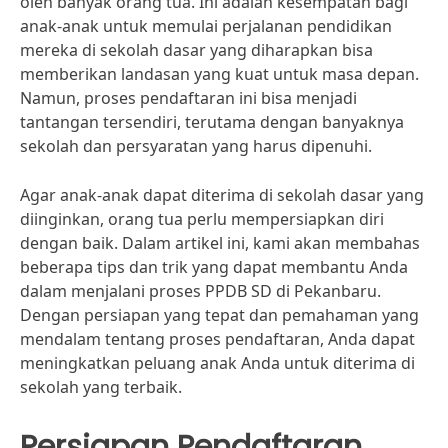
oleh banyak orang tua. Ini adalah kesempatan bagi
anak-anak untuk memulai perjalanan pendidikan
mereka di sekolah dasar yang diharapkan bisa
memberikan landasan yang kuat untuk masa depan.
Namun, proses pendaftaran ini bisa menjadi
tantangan tersendiri, terutama dengan banyaknya
sekolah dan persyaratan yang harus dipenuhi.
Agar anak-anak dapat diterima di sekolah dasar yang
diinginkan, orang tua perlu mempersiapkan diri
dengan baik. Dalam artikel ini, kami akan membahas
beberapa tips dan trik yang dapat membantu Anda
dalam menjalani proses PPDB SD di Pekanbaru.
Dengan persiapan yang tepat dan pemahaman yang
mendalam tentang proses pendaftaran, Anda dapat
meningkatkan peluang anak Anda untuk diterima di
sekolah yang terbaik.
Persiapan Pendaftaran