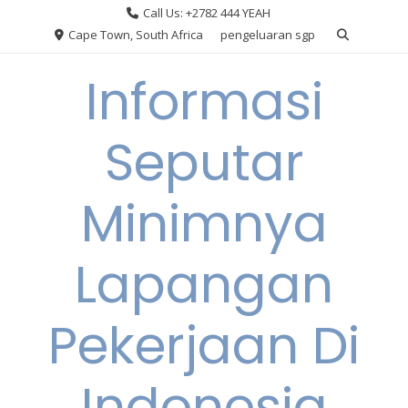
Skip
Call Us: +2782 444 YEAH
to
Cape Town, South Africa
pengeluaran sgp
content
Informasi
Seputar
Minimnya
Lapangan
Pekerjaan Di
Indonesia