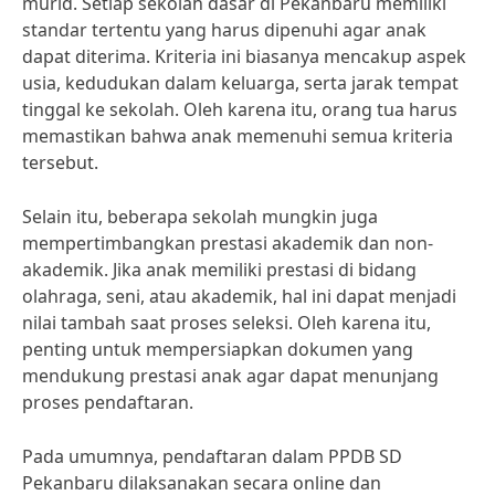
murid. Setiap sekolah dasar di Pekanbaru memiliki
standar tertentu yang harus dipenuhi agar anak
dapat diterima. Kriteria ini biasanya mencakup aspek
usia, kedudukan dalam keluarga, serta jarak tempat
tinggal ke sekolah. Oleh karena itu, orang tua harus
memastikan bahwa anak memenuhi semua kriteria
tersebut.
Selain itu, beberapa sekolah mungkin juga
mempertimbangkan prestasi akademik dan non-
akademik. Jika anak memiliki prestasi di bidang
olahraga, seni, atau akademik, hal ini dapat menjadi
nilai tambah saat proses seleksi. Oleh karena itu,
penting untuk mempersiapkan dokumen yang
mendukung prestasi anak agar dapat menunjang
proses pendaftaran.
Pada umumnya, pendaftaran dalam PPDB SD
Pekanbaru dilaksanakan secara online dan