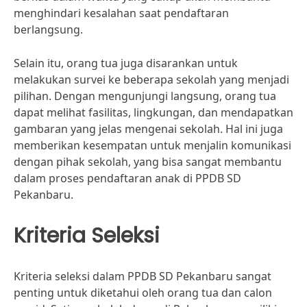
menghindari kesalahan saat pendaftaran
berlangsung.
Selain itu, orang tua juga disarankan untuk
melakukan survei ke beberapa sekolah yang menjadi
pilihan. Dengan mengunjungi langsung, orang tua
dapat melihat fasilitas, lingkungan, dan mendapatkan
gambaran yang jelas mengenai sekolah. Hal ini juga
memberikan kesempatan untuk menjalin komunikasi
dengan pihak sekolah, yang bisa sangat membantu
dalam proses pendaftaran anak di PPDB SD
Pekanbaru.
Kriteria Seleksi
Kriteria seleksi dalam PPDB SD Pekanbaru sangat
penting untuk diketahui oleh orang tua dan calon