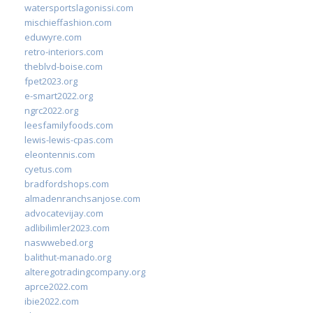
watersportslagonissi.com
mischieffashion.com
eduwyre.com
retro-interiors.com
theblvd-boise.com
fpet2023.org
e-smart2022.org
ngrc2022.org
leesfamilyfoods.com
lewis-lewis-cpas.com
eleontennis.com
cyetus.com
bradfordshops.com
almadenranchsanjose.com
advocatevijay.com
adlibilimler2023.com
naswwebed.org
balithut-manado.org
alteregotradingcompany.org
aprce2022.com
ibie2022.com