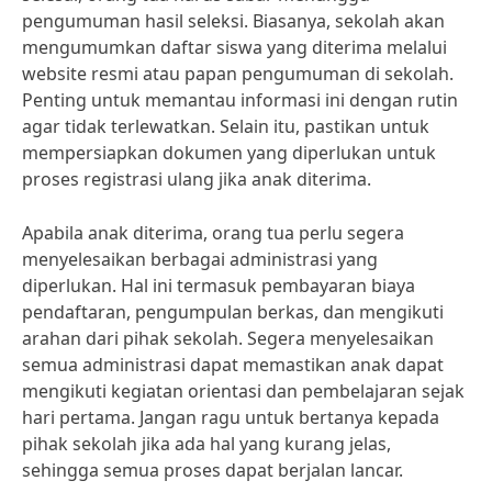
pengumuman hasil seleksi. Biasanya, sekolah akan
mengumumkan daftar siswa yang diterima melalui
website resmi atau papan pengumuman di sekolah.
Penting untuk memantau informasi ini dengan rutin
agar tidak terlewatkan. Selain itu, pastikan untuk
mempersiapkan dokumen yang diperlukan untuk
proses registrasi ulang jika anak diterima.
Apabila anak diterima, orang tua perlu segera
menyelesaikan berbagai administrasi yang
diperlukan. Hal ini termasuk pembayaran biaya
pendaftaran, pengumpulan berkas, dan mengikuti
arahan dari pihak sekolah. Segera menyelesaikan
semua administrasi dapat memastikan anak dapat
mengikuti kegiatan orientasi dan pembelajaran sejak
hari pertama. Jangan ragu untuk bertanya kepada
pihak sekolah jika ada hal yang kurang jelas,
sehingga semua proses dapat berjalan lancar.