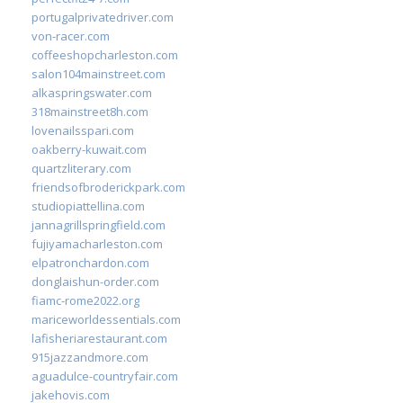
portugalprivatedriver.com
von-racer.com
coffeeshopcharleston.com
salon104mainstreet.com
alkaspringswater.com
318mainstreet8h.com
lovenailsspari.com
oakberry-kuwait.com
quartzliterary.com
friendsofbroderickpark.com
studiopiattellina.com
jannagrillspringfield.com
fujiyamacharleston.com
elpatronchardon.com
donglaishun-order.com
fiamc-rome2022.org
mariceworldessentials.com
lafisheriarestaurant.com
915jazzandmore.com
aguadulce-countryfair.com
jakehovis.com