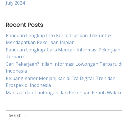
July 2024
Recent Posts
Panduan Lengkap Info Kerja: Tips dan Trik untuk
Mendapatkan Pekerjaan Impian
Panduan Lengkap: Cara Mencari Informasi Pekerjaan
Terbaru
Cari Pekerjaan? Inilah Informasi Lowongan Terbaru di
Indonesia
Peluang Karier Menjanjikan di Era Digital: Tren dan
Prospek di Indonesia
Manfaat dan Tantangan dari Pekerjaan Penuh Waktu
Search
for: