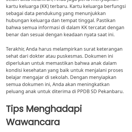
kartu keluarga (KK) terbaru. Kartu keluarga berfungsi
sebagai data pendukung yang menunjukkan
hubungan keluarga dan tempat tinggal. Pastikan
bahwa semua informasi di dalam KK tercatat dengan
benar dan sesuai dengan keadaan nyata saat ini.
Terakhir, Anda harus melampirkan surat keterangan
sehat dari dokter atau puskesmas. Dokumen ini
diperlukan untuk memastikan bahwa anak dalam
kondisi kesehatan yang baik untuk menjalani proses
belajar mengajar di sekolah. Dengan menyiapkan
semua dokumen ini, Anda akan meningkatkan
peluang anak untuk diterima di PPDB SD Pekanbaru.
Tips Menghadapi
Wawancara