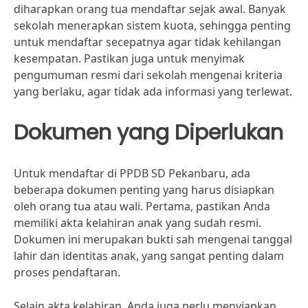
diharapkan orang tua mendaftar sejak awal. Banyak
sekolah menerapkan sistem kuota, sehingga penting
untuk mendaftar secepatnya agar tidak kehilangan
kesempatan. Pastikan juga untuk menyimak
pengumuman resmi dari sekolah mengenai kriteria
yang berlaku, agar tidak ada informasi yang terlewat.
Dokumen yang Diperlukan
Untuk mendaftar di PPDB SD Pekanbaru, ada
beberapa dokumen penting yang harus disiapkan
oleh orang tua atau wali. Pertama, pastikan Anda
memiliki akta kelahiran anak yang sudah resmi.
Dokumen ini merupakan bukti sah mengenai tanggal
lahir dan identitas anak, yang sangat penting dalam
proses pendaftaran.
Selain akta kelahiran, Anda juga perlu menyiapkan