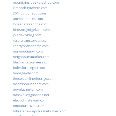
mountainsideskateshop.com
kirtlandcitytavern.com
301nutritionspot.com
ammos-stores.com
loceanecreations.com
birdsongridgefarm.com
joiedevivblog.com
valera-amsterdam.com
libertybrandhemp.com
norwoodinnwi.com
neighboursmarket.com
blackanguscareers.com
bolesfororegon.com
bodega-ole.com
thestreamlinerlounge.com
mestrinorubanofc.com
novelatherton.com
nassvalleygardens.net
electjohnstewart.com
omptourtravels.com
tribratanews-polreskebumen.com