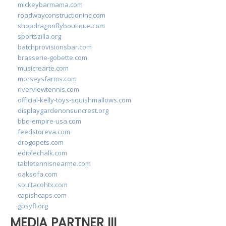
mickeybarmama.com
roadwayconstructioninc.com
shopdragonflyboutique.com
sportszilla.org
batchprovisionsbar.com
brasserie-gobette.com
musicrearte.com
morseysfarms.com
riverviewtennis.com
official-kelly-toys-squishmallows.com
displaygardenonsuncrest.org
bbq-empire-usa.com
feedstoreva.com
drogopets.com
ediblechalk.com
tabletennisnearme.com
oaksofa.com
soultacohtx.com
capishcaps.com
gpsyfl.org
MEDIA PARTNER III