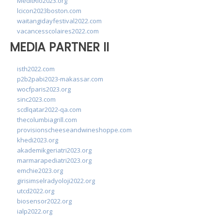
MedItRio2023.org
lcicon2023boston.com
waitangidayfestival2022.com
vacancesscolaires2022.com
MEDIA PARTNER II
isth2022.com
p2b2pabi2023-makassar.com
wocfparis2023.org
sinc2023.com
scdlqatar2022-qa.com
thecolumbiagrill.com
provisionscheeseandwineshoppe.com
khedi2023.org
akademikgeriatri2023.org
marmarapediatri2023.org
emchie2023.org
girisimselradyoloji2022.org
utcd2022.org
biosensor2022.org
ialp2022.org