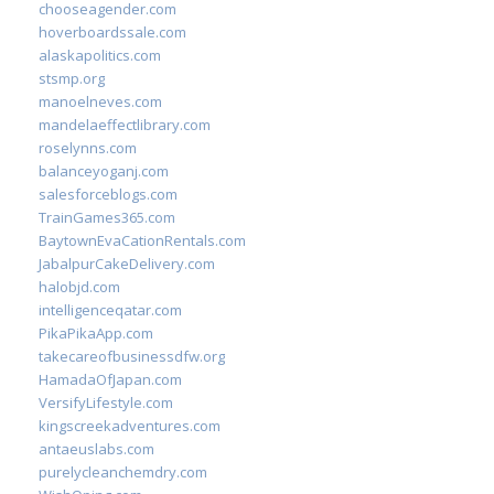
chooseagender.com
hoverboardssale.com
alaskapolitics.com
stsmp.org
manoelneves.com
mandelaeffectlibrary.com
roselynns.com
balanceyoganj.com
salesforceblogs.com
TrainGames365.com
BaytownEvaCationRentals.com
JabalpurCakeDelivery.com
halobjd.com
intelligenceqatar.com
PikaPikaApp.com
takecareofbusinessdfw.org
HamadaOfJapan.com
VersifyLifestyle.com
kingscreekadventures.com
antaeuslabs.com
purelycleanchemdry.com