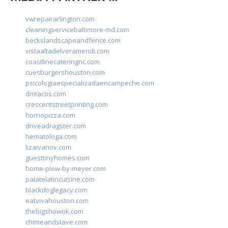
vwrepairarlington.com
cleaningservicebaltimore-md.com
beckslandscapeandfence.com
vistaaltadelveramendi.com
coastlinecateringnc.com
cuesburgershouston.com
psicologiaespecializadaencampeche.com
dmtacos.com
crescentstreetprinting.com
hornopizza.com
driveadragster.com
hematologa.com
lizaivanov.com
guesttinyhomes.com
home-plow-by-meyer.com
palatelatincuisine.com
blackdoglegacy.com
eatvivahouston.com
thebigshowok.com
chimeandstave.com