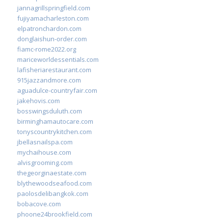
jannagrillspringfield.com
fujiyamacharleston.com
elpatronchardon.com
donglaishun-order.com
fiamc-rome2022.org
mariceworldessentials.com
lafisheriarestaurant.com
915jazzandmore.com
aguadulce-countryfair.com
jakehovis.com
bosswingsduluth.com
birminghamautocare.com
tonyscountrykitchen.com
jbellasnailspa.com
mychaihouse.com
alvisgrooming.com
thegeorginaestate.com
blythewoodseafood.com
paolosdelibangkok.com
bobacove.com
phoone24brookfield.com