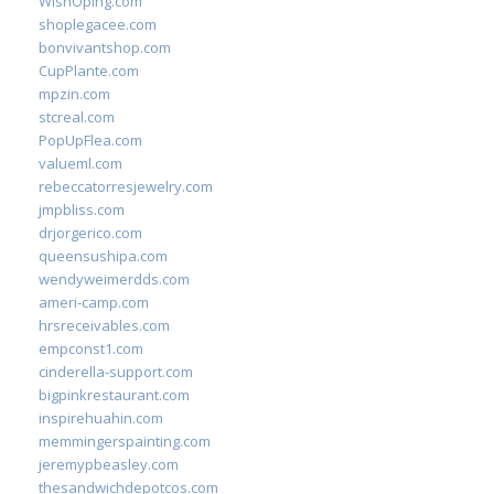
WishOping.com
shoplegacee.com
bonvivantshop.com
CupPlante.com
mpzin.com
stcreal.com
PopUpFlea.com
valueml.com
rebeccatorresjewelry.com
jmpbliss.com
drjorgerico.com
queensushipa.com
wendyweimerdds.com
ameri-camp.com
hrsreceivables.com
empconst1.com
cinderella-support.com
bigpinkrestaurant.com
inspirehuahin.com
memmingerspainting.com
jeremypbeasley.com
thesandwichdepotcos.com