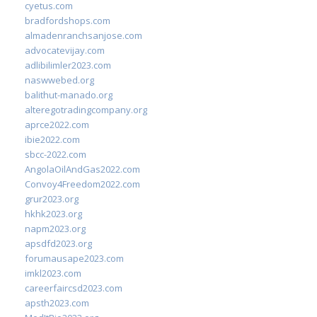
cyetus.com
bradfordshops.com
almadenranchsanjose.com
advocatevijay.com
adlibilimler2023.com
naswwebed.org
balithut-manado.org
alteregotradingcompany.org
aprce2022.com
ibie2022.com
sbcc-2022.com
AngolaOilAndGas2022.com
Convoy4Freedom2022.com
grur2023.org
hkhk2023.org
napm2023.org
apsdfd2023.org
forumausape2023.com
imkl2023.com
careerfaircsd2023.com
apsth2023.com