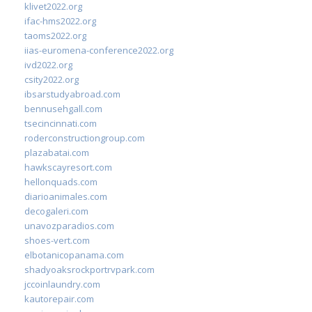
klivet2022.org
ifac-hms2022.org
taoms2022.org
iias-euromena-conference2022.org
ivd2022.org
csity2022.org
ibsarstudyabroad.com
bennusehgall.com
tsecincinnati.com
roderconstructiongroup.com
plazabatai.com
hawkscayresort.com
hellonquads.com
diarioanimales.com
decogaleri.com
unavozparadios.com
shoes-vert.com
elbotanicopanama.com
shadyoaksrockportrvpark.com
jccoinlaundry.com
kautorepair.com