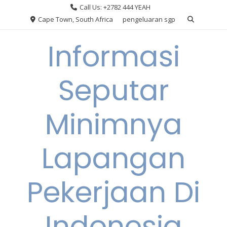
Skip
Call Us: +2782 444 YEAH
to
Cape Town, South Africa
pengeluaran sgp
content
Informasi
Seputar
Minimnya
Lapangan
Pekerjaan Di
Indonesia