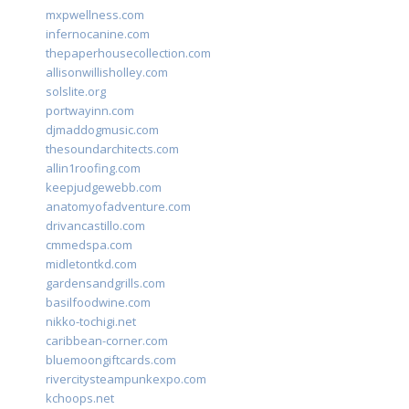
mxpwellness.com
infernocanine.com
thepaperhousecollection.com
allisonwillisholley.com
solslite.org
portwayinn.com
djmaddogmusic.com
thesoundarchitects.com
allin1roofing.com
keepjudgewebb.com
anatomyofadventure.com
drivancastillo.com
cmmedspa.com
midletontkd.com
gardensandgrills.com
basilfoodwine.com
nikko-tochigi.net
caribbean-corner.com
bluemoongiftcards.com
rivercitysteampunkexpo.com
kchoops.net