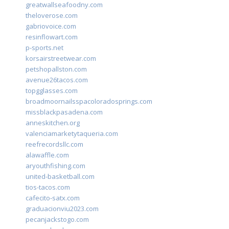
greatwallseafoodny.com
theloverose.com
gabriovoice.com
resinflowart.com
p-sports.net
korsairstreetwear.com
petshopallston.com
avenue26tacos.com
topgglasses.com
broadmoornailsspacoloradosprings.com
missblackpasadena.com
anneskitchen.org
valenciamarketytaqueria.com
reefrecordsllc.com
alawaffle.com
aryouthfishing.com
united-basketball.com
tios-tacos.com
cafecito-satx.com
graduacionviu2023.com
pecanjackstogo.com