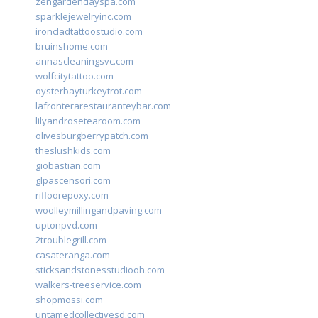
zengardendayspa.com
sparklejewelryinc.com
ironcladtattoostudio.com
bruinshome.com
annascleaningsvc.com
wolfcitytattoo.com
oysterbayturkeytrot.com
lafronterarestauranteybar.com
lilyandrosetearoom.com
olivesburgberrypatch.com
theslushkids.com
giobastian.com
glpascensori.com
rifloorepoxy.com
woolleymillingandpaving.com
uptonpvd.com
2troublegrill.com
casateranga.com
sticksandstonesstudiooh.com
walkers-treeservice.com
shopmossi.com
untamedcollectivesd.com