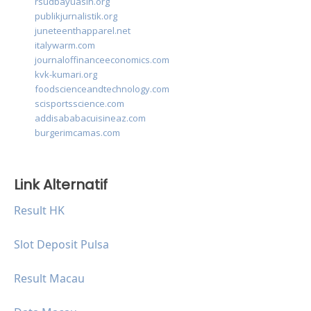
rsudbayuasih.org
publikjurnalistik.org
juneteenthapparel.net
italywarm.com
journaloffinanceeconomics.com
kvk-kumari.org
foodscienceandtechnology.com
scisportsscience.com
addisababacuisineaz.com
burgerimcamas.com
Link Alternatif
Result HK
Slot Deposit Pulsa
Result Macau