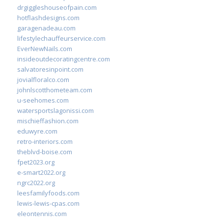
drgiggleshouseofpain.com
hotflashdesigns.com
garagenadeau.com
lifestylechauffeurservice.com
EverNewNails.com
insideoutdecoratingcentre.com
salvatoresinpoint.com
jovialfloralco.com
johnlscotthometeam.com
u-seehomes.com
watersportslagonissi.com
mischieffashion.com
eduwyre.com
retro-interiors.com
theblvd-boise.com
fpet2023.org
e-smart2022.org
ngrc2022.org
leesfamilyfoods.com
lewis-lewis-cpas.com
eleontennis.com