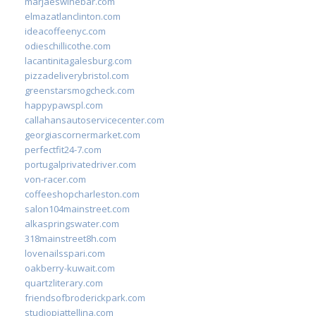
marjaeswinebar.com
elmazatlanclinton.com
ideacoffeenyc.com
odieschillicothe.com
lacantinitagalesburg.com
pizzadeliverybristol.com
greenstarsmogcheck.com
happypawspl.com
callahansautoservicecenter.com
georgiascornermarket.com
perfectfit24-7.com
portugalprivatedriver.com
von-racer.com
coffeeshopcharleston.com
salon104mainstreet.com
alkaspringswater.com
318mainstreet8h.com
lovenailsspari.com
oakberry-kuwait.com
quartzliterary.com
friendsofbroderickpark.com
studiopiattellina.com