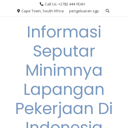
Skip
Call Us: +2782 444 YEAH
to
Cape Town, South Africa
pengeluaran sgp
content
Informasi
Seputar
Minimnya
Lapangan
Pekerjaan Di
Indonesia