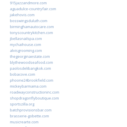
915jazzandmore.com
aguadulce-countryfair.com
jakehovis.com
bosswingsduluth.com
birminghamautocare.com
tonyscountrykitchen.com
jbellasnailspa.com
mychaihouse.com
alvisgrooming.com
thegeorginaestate.com
blythewoodseafood.com
paolosdelibangkok.com
bobacove.com
phoone24brookfield.com
mickeybarmama.com
roadwayconstructioninc.com
shopdragonflyboutique.com
sportszilla.org
batchprovisionsbar.com
brasserie-gobette.com
musicrearte.com