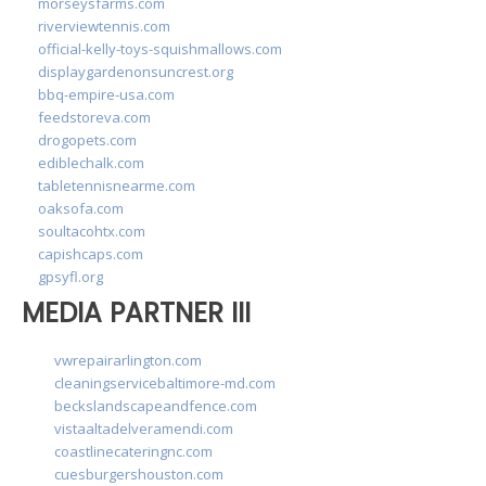
morseysfarms.com
riverviewtennis.com
official-kelly-toys-squishmallows.com
displaygardenonsuncrest.org
bbq-empire-usa.com
feedstoreva.com
drogopets.com
ediblechalk.com
tabletennisnearme.com
oaksofa.com
soultacohtx.com
capishcaps.com
gpsyfl.org
MEDIA PARTNER III
vwrepairarlington.com
cleaningservicebaltimore-md.com
beckslandscapeandfence.com
vistaaltadelveramendi.com
coastlinecateringnc.com
cuesburgershouston.com