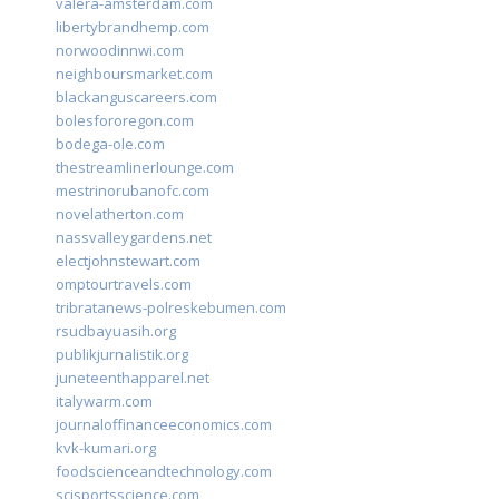
valera-amsterdam.com
libertybrandhemp.com
norwoodinnwi.com
neighboursmarket.com
blackanguscareers.com
bolesfororegon.com
bodega-ole.com
thestreamlinerlounge.com
mestrinorubanofc.com
novelatherton.com
nassvalleygardens.net
electjohnstewart.com
omptourtravels.com
tribratanews-polreskebumen.com
rsudbayuasih.org
publikjurnalistik.org
juneteenthapparel.net
italywarm.com
journaloffinanceeconomics.com
kvk-kumari.org
foodscienceandtechnology.com
scisportsscience.com