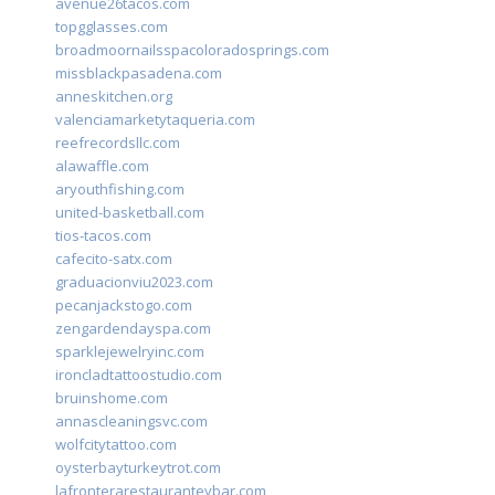
avenue26tacos.com
topgglasses.com
broadmoornailsspacoloradosprings.com
missblackpasadena.com
anneskitchen.org
valenciamarketytaqueria.com
reefrecordsllc.com
alawaffle.com
aryouthfishing.com
united-basketball.com
tios-tacos.com
cafecito-satx.com
graduacionviu2023.com
pecanjackstogo.com
zengardendayspa.com
sparklejewelryinc.com
ironcladtattoostudio.com
bruinshome.com
annascleaningsvc.com
wolfcitytattoo.com
oysterbayturkeytrot.com
lafronterarestauranteybar.com