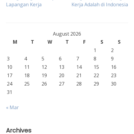
navigation
Lapangan Kerja
Kerja Adalah di Indonesia
August 2026
M
T
W
T
F
S
S
1
2
3
4
5
6
7
8
9
10
11
12
13
14
15
16
17
18
19
20
21
22
23
24
25
26
27
28
29
30
31
« Mar
Archives