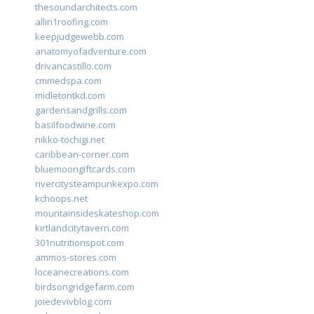
thesoundarchitects.com
allin1roofing.com
keepjudgewebb.com
anatomyofadventure.com
drivancastillo.com
cmmedspa.com
midletontkd.com
gardensandgrills.com
basilfoodwine.com
nikko-tochigi.net
caribbean-corner.com
bluemoongiftcards.com
rivercitysteampunkexpo.com
kchoops.net
mountainsideskateshop.com
kirtlandcitytavern.com
301nutritionspot.com
ammos-stores.com
loceanecreations.com
birdsongridgefarm.com
joiedevivblog.com