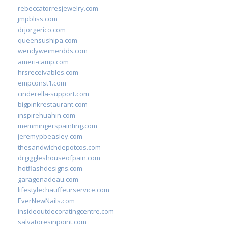
rebeccatorresjewelry.com
jmpbliss.com
drjorgerico.com
queensushipa.com
wendyweimerdds.com
ameri-camp.com
hrsreceivables.com
empconst1.com
cinderella-support.com
bigpinkrestaurant.com
inspirehuahin.com
memmingerspainting.com
jeremypbeasley.com
thesandwichdepotcos.com
drgiggleshouseofpain.com
hotflashdesigns.com
garagenadeau.com
lifestylechauffeurservice.com
EverNewNails.com
insideoutdecoratingcentre.com
salvatoresinpoint.com