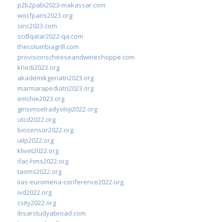
p2b2pabi2023-makassar.com
wocfparis2023.org
sinc2023.com
scdlqatar2022-qa.com
thecolumbiagrill.com
provisionscheeseandwineshoppe.com
khedi2023.org
akademikgeriatri2023.org
marmarapediatri2023.org
emchie2023.org
girisimselradyoloji2022.org
utcd2022.org
biosensor2022.org
ialp2022.org
klivet2022.org
ifac-hms2022.org
taoms2022.org
iias-euromena-conference2022.org
ivd2022.org
csity2022.org
ibsarstudyabroad.com