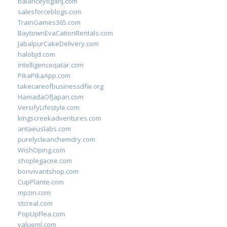
balanceyoganj.com
salesforceblogs.com
TrainGames365.com
BaytownEvaCationRentals.com
JabalpurCakeDelivery.com
halobjd.com
intelligenceqatar.com
PikaPikaApp.com
takecareofbusinessdfw.org
HamadaOfJapan.com
VersifyLifestyle.com
kingscreekadventures.com
antaeuslabs.com
purelycleanchemdry.com
WishOping.com
shoplegacee.com
bonvivantshop.com
CupPlante.com
mpzin.com
stcreal.com
PopUpFlea.com
valueml.com