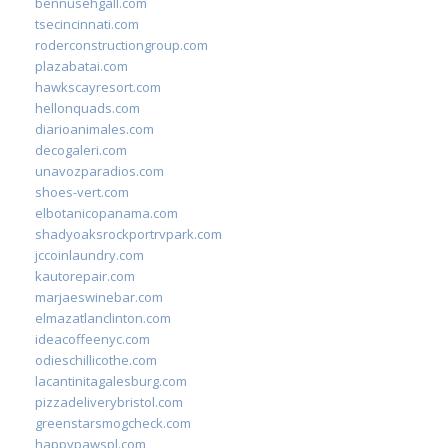
bennusehgall.com
tsecincinnati.com
roderconstructiongroup.com
plazabatai.com
hawkscayresort.com
hellonquads.com
diarioanimales.com
decogaleri.com
unavozparadios.com
shoes-vert.com
elbotanicopanama.com
shadyoaksrockportrvpark.com
jccoinlaundry.com
kautorepair.com
marjaeswinebar.com
elmazatlanclinton.com
ideacoffeenyc.com
odieschillicothe.com
lacantinitagalesburg.com
pizzadeliverybristol.com
greenstarsmogcheck.com
happypawspl.com