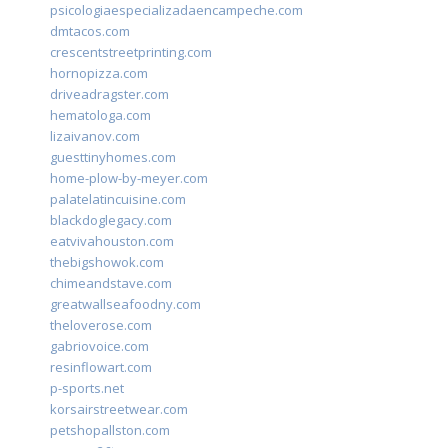
psicologiaespecializadaencampeche.com
dmtacos.com
crescentstreetprinting.com
hornopizza.com
driveadragster.com
hematologa.com
lizaivanov.com
guesttinyhomes.com
home-plow-by-meyer.com
palatelatincuisine.com
blackdoglegacy.com
eatvivahouston.com
thebigshowok.com
chimeandstave.com
greatwallseafoodny.com
theloverose.com
gabriovoice.com
resinflowart.com
p-sports.net
korsairstreetwear.com
petshopallston.com