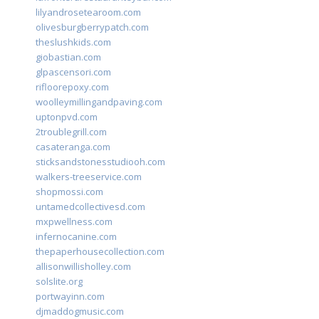
lilyandrosetearoom.com
olivesburgberrypatch.com
theslushkids.com
giobastian.com
glpascensori.com
rifloorepoxy.com
woolleymillingandpaving.com
uptonpvd.com
2troublegrill.com
casateranga.com
sticksandstonesstudiooh.com
walkers-treeservice.com
shopmossi.com
untamedcollectivesd.com
mxpwellness.com
infernocanine.com
thepaperhousecollection.com
allisonwillisholley.com
solslite.org
portwayinn.com
djmaddogmusic.com