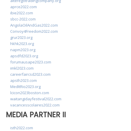
alteregotradingcompany.org
aprce2022.com
ibie2022.com
sbcc-2022.com
AngolaOilAndGas2022.com
Convoy4Freedom2022.com
grur2023.org
hkhk2023.org
napm2023.org
apsdfd2023.org
forumausape2023.com
imkl2023.com
careerfaircsd2023.com
apsth2023.com
MedItRio2023.org
lcicon2023boston.com
waitangidayfestival2022.com
vacancesscolaires2022.com
MEDIA PARTNER II
isth2022.com