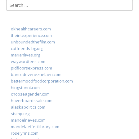
Search
for:
okhealthcareers.com
theintexperience.com
unboundedthefilm.com
catfriends-bg.org
marianlives.org
waywardtees.com
pidfloorsexpress.com
bancodevenezuelaen.com
bettermoodfoodcorporation.com
hingstonnt.com
chooseagender.com
hoverboardssale.com
alaskapolitics.com
stsmp.org
manoelneves.com
mandelaeffectlibrary.com
roselynns.com