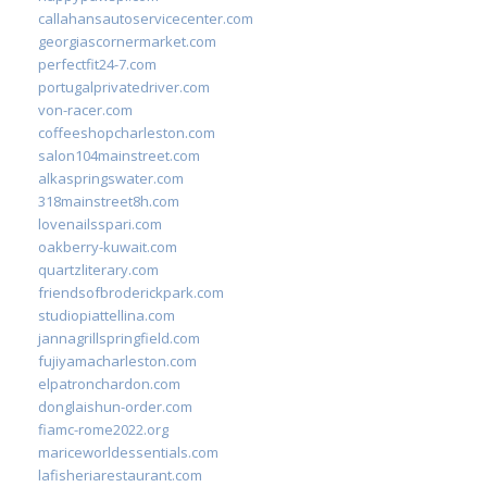
callahansautoservicecenter.com
georgiascornermarket.com
perfectfit24-7.com
portugalprivatedriver.com
von-racer.com
coffeeshopcharleston.com
salon104mainstreet.com
alkaspringswater.com
318mainstreet8h.com
lovenailsspari.com
oakberry-kuwait.com
quartzliterary.com
friendsofbroderickpark.com
studiopiattellina.com
jannagrillspringfield.com
fujiyamacharleston.com
elpatronchardon.com
donglaishun-order.com
fiamc-rome2022.org
mariceworldessentials.com
lafisheriarestaurant.com