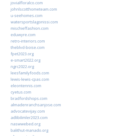
jovialfloralco.com
johnlscotthometeam.com
u-seehomes.com
watersportslagonissi.com
mischieffashion.com
eduwyre.com
retro-interiors.com
theblvd-boise.com
fpet2023.org
e-smart2022.org
ngrc2022.org
leesfamilyfoods.com
lewis-lewis-cpas.com
eleontennis.com
cyetus.com
bradfordshops.com
almadenranchsanjose.com
advocatevijay.com
adlibilimler2023.com
naswwebed.org
balithut-manado.org