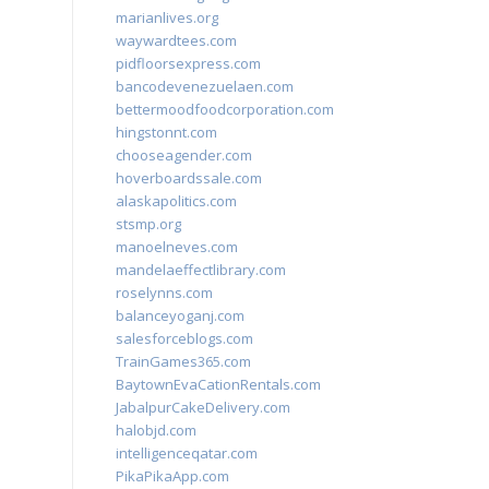
marianlives.org
waywardtees.com
pidfloorsexpress.com
bancodevenezuelaen.com
bettermoodfoodcorporation.com
hingstonnt.com
chooseagender.com
hoverboardssale.com
alaskapolitics.com
stsmp.org
manoelneves.com
mandelaeffectlibrary.com
roselynns.com
balanceyoganj.com
salesforceblogs.com
TrainGames365.com
BaytownEvaCationRentals.com
JabalpurCakeDelivery.com
halobjd.com
intelligenceqatar.com
PikaPikaApp.com