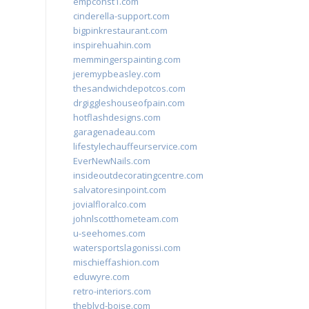
empconst1.com
cinderella-support.com
bigpinkrestaurant.com
inspirehuahin.com
memmingerspainting.com
jeremypbeasley.com
thesandwichdepotcos.com
drgiggleshouseofpain.com
hotflashdesigns.com
garagenadeau.com
lifestylechauffeurservice.com
EverNewNails.com
insideoutdecoratingcentre.com
salvatoresinpoint.com
jovialfloralco.com
johnlscotthometeam.com
u-seehomes.com
watersportslagonissi.com
mischieffashion.com
eduwyre.com
retro-interiors.com
theblvd-boise.com