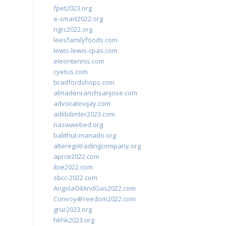
fpet2023.org
e-smart2022.org
ngrc2022.org
leesfamilyfoods.com
lewis-lewis-cpas.com
eleontennis.com
cyetus.com
bradfordshops.com
almadenranchsanjose.com
advocatevijay.com
adlibilimler2023.com
naswwebed.org
balithut-manado.org
alteregotradingcompany.org
aprce2022.com
ibie2022.com
sbcc-2022.com
AngolaOilAndGas2022.com
Convoy4Freedom2022.com
grur2023.org
hkhk2023.org