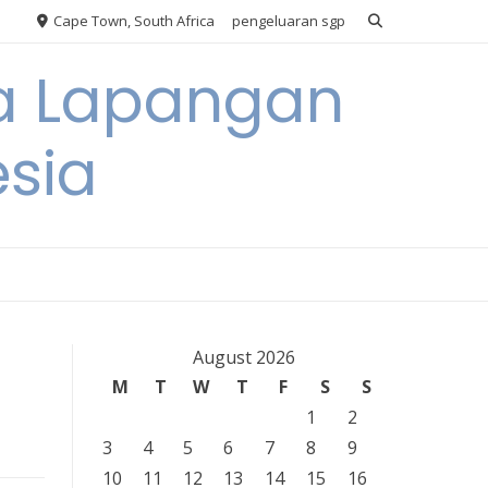
Cape Town, South Africa
pengeluaran sgp
ya Lapangan
esia
August 2026
M
T
W
T
F
S
S
1
2
3
4
5
6
7
8
9
10
11
12
13
14
15
16