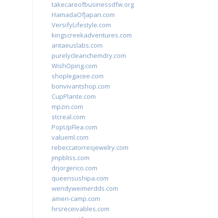
takecareofbusinessdfw.org
HamadaOfJapan.com
VersifyLifestyle.com
kingscreekadventures.com
antaeuslabs.com
purelycleanchemdry.com
WishOping.com
shoplegacee.com
bonvivantshop.com
CupPlante.com
mpzin.com
stcreal.com
PopUpFlea.com
valueml.com
rebeccatorresjewelry.com
jmpbliss.com
drjorgerico.com
queensushipa.com
wendyweimerdds.com
ameri-camp.com
hrsreceivables.com