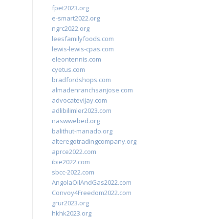
fpet2023.org
e-smart2022.org
ngrc2022.org
leesfamilyfoods.com
lewis-lewis-cpas.com
eleontennis.com
cyetus.com
bradfordshops.com
almadenranchsanjose.com
advocatevijay.com
adlibilimler2023.com
naswwebed.org
balithut-manado.org
alteregotradingcompany.org
aprce2022.com
ibie2022.com
sbcc-2022.com
AngolaOilAndGas2022.com
Convoy4Freedom2022.com
grur2023.org
hkhk2023.org