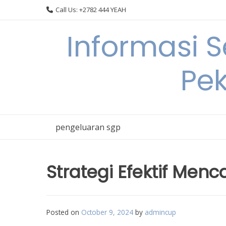
Skip
Call Us: +2782 444 YEAH
to
content
Informasi 
Pek
pengeluaran sgp
Strategi Efektif Men
Posted on
October 9, 2024
by
admincup