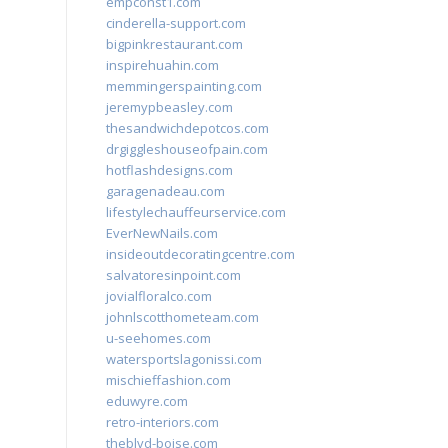
empconst1.com
cinderella-support.com
bigpinkrestaurant.com
inspirehuahin.com
memmingerspainting.com
jeremypbeasley.com
thesandwichdepotcos.com
drgiggleshouseofpain.com
hotflashdesigns.com
garagenadeau.com
lifestylechauffeurservice.com
EverNewNails.com
insideoutdecoratingcentre.com
salvatoresinpoint.com
jovialfloralco.com
johnlscotthometeam.com
u-seehomes.com
watersportslagonissi.com
mischieffashion.com
eduwyre.com
retro-interiors.com
theblvd-boise.com