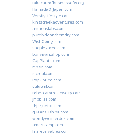
takecareofbusinessdfw.org
HamadaOfJapan.com
VersifyLifestyle.com
kingscreekadventures.com
antaeuslabs.com
purelycleanchemdry.com
WishOping.com
shoplegacee.com
bonvivantshop.com
CupPlante.com
mpzin.com
stcreal.com
PopUpFlea.com
valueml.com
rebeccatorresjewelry.com
jmpbliss.com
drjorgerico.com
queensushipa.com
wendyweimerdds.com
ameri-camp.com
hrsreceivables.com