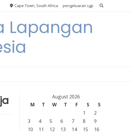
Cape Town, South Africa
pengeluaran sgp
ya Lapangan
esia
ja
August 2026
M
T
W
T
F
S
S
1
2
3
4
5
6
7
8
9
10
11
12
13
14
15
16