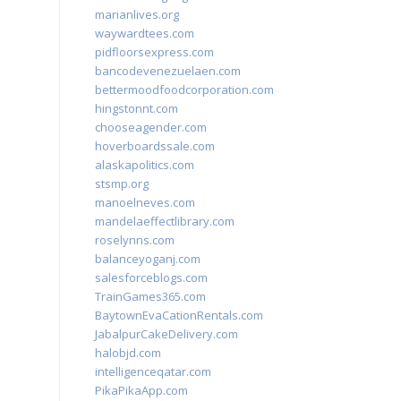
marianlives.org
waywardtees.com
pidfloorsexpress.com
bancodevenezuelaen.com
bettermoodfoodcorporation.com
hingstonnt.com
chooseagender.com
hoverboardssale.com
alaskapolitics.com
stsmp.org
manoelneves.com
mandelaeffectlibrary.com
roselynns.com
balanceyoganj.com
salesforceblogs.com
TrainGames365.com
BaytownEvaCationRentals.com
JabalpurCakeDelivery.com
halobjd.com
intelligenceqatar.com
PikaPikaApp.com