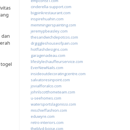
empconst1.com
cinderella-support.com
vitas
bigpinkrestaurant.com
yang
inspirehuahin.com
memmingerspainting.com
jeremypbeasley.com
a dan
thesandwichdepotcos.com
aerah
drgiggleshouseofpain.com
hotflashdesigns.com
garagenadeau.com
lifestylechauffeurservice.com
 togel
EverNewNails.com
insideoutdecoratingcentre.com
salvatoresinpoint.com
jovialfloralco.com
johnlscotthometeam.com
u-seehomes.com
watersportslagonissi.com
mischieffashion.com
eduwyre.com
retro-interiors.com
theblvd-boise.com