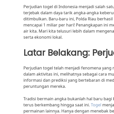
Perjudian togel di Indonesia menjadi salah 
terjebak dalam daya tarik angka-angka keber
ditimbulkan. Baru-baru ini, Polda Riau berha
mencapai 1 miliar per hari! Penangkapan ini 
air kita. Mari kita telusuri lebih dalam meng
serta ekonomi lokal.
Latar Belakang: Perju
Perjudian togel telah menjadi fenomena yang m
dalam aktivitas ini, melihatnya sebagai car
informasi dan prediksi yang bertebaran di me
peruntungan mereka.
Tradisi bermain angka bukanlah hal baru bagi 
terus berkembang hingga saat ini.
Togel
menjad
permainan lainnya. Hanya dengan menebak beb