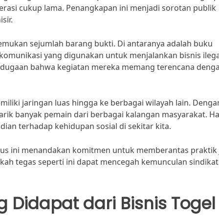
rasi cukup lama. Penangkapan ini menjadi sorotan publik
sir.
mukan sejumlah barang bukti. Di antaranya adalah buku
t komunikasi yang digunakan untuk menjalankan bisnis ilega
at dugaan bahwa kegiatan mereka memang terencana deng
iliki jaringan luas hingga ke berbagai wilayah lain. Denga
ik banyak pemain dari berbagai kalangan masyarakat. Hal
an terhadap kehidupan sosial di sekitar kita.
sus ini menandakan komitmen untuk memberantas praktik 
gkah tegas seperti ini dapat mencegah kemunculan sindikat
Didapat dari Bisnis Togel 