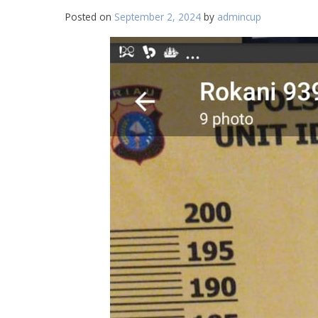
Posted on
September 2, 2024
by
admincup