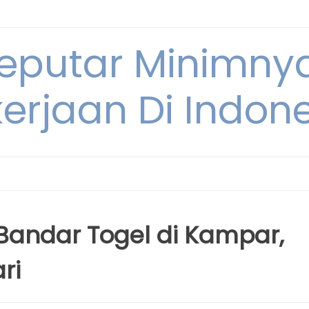
Seputar Minimn
erjaan Di Indon
Bandar Togel di Kampar,
ri