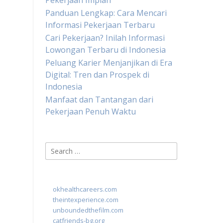
Pekerjaan Impian
Panduan Lengkap: Cara Mencari
Informasi Pekerjaan Terbaru
Cari Pekerjaan? Inilah Informasi
Lowongan Terbaru di Indonesia
Peluang Karier Menjanjikan di Era
Digital: Tren dan Prospek di
Indonesia
Manfaat dan Tantangan dari
Pekerjaan Penuh Waktu
Search
for:
okhealthcareers.com
theintexperience.com
unboundedthefilm.com
catfriends-bg.org