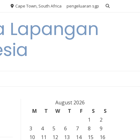
Cape Town, South Africa
pengeluaran sgp
ya Lapangan
esia
August 2026
M
T
W
T
F
S
S
1
2
3
4
5
6
7
8
9
10
11
12
13
14
15
16