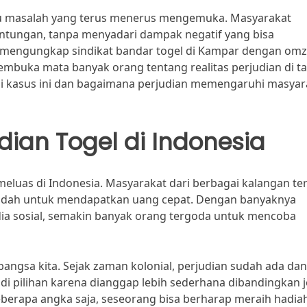
satu masalah yang terus menerus mengemuka. Masyarakat
untungan, tanpa menyadari dampak negatif yang bisa
sil mengungkap sindikat bandar togel di Kampar dengan omz
membuka mata banyak orang tentang realitas perjudian di t
enai kasus ini dan bagaimana perjudian memengaruhi masyar
dian Togel di Indonesia
eluas di Indonesia. Masyarakat dari berbagai kalangan ter
a mudah untuk mendapatkan uang cepat. Dengan banyaknya
dia sosial, semakin banyak orang tergoda untuk mencoba
bangsa kita. Sejak zaman kolonial, perjudian sudah ada dan
i pilihan karena dianggap lebih sederhana dibandingkan j
erapa angka saja, seseorang bisa berharap meraih hadia