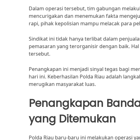
Dalam operasi tersebut, tim gabungan melaku
mencurigakan dan menemukan fakta mengejutka
rapi, pihak kepolisian mampu melacak para pe
Sindikat ini tidak hanya terlibat dalam penjual
pemasaran yang terorganisir dengan baik. Hal
tersebut.
Penangkapan ini menjadi sinyal tegas bagi mer
hari ini. Keberhasilan Polda Riau adalah lang
merugikan masyarakat luas.
Penangkapan Bandar
yang Ditemukan
Polda Riau baru-baru ini melakukan operasi 