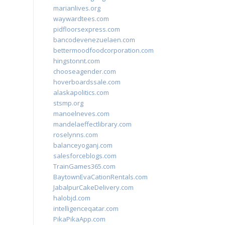
marianlives.org
waywardtees.com
pidfloorsexpress.com
bancodevenezuelaen.com
bettermoodfoodcorporation.com
hingstonnt.com
chooseagender.com
hoverboardssale.com
alaskapolitics.com
stsmp.org
manoelneves.com
mandelaeffectlibrary.com
roselynns.com
balanceyoganj.com
salesforceblogs.com
TrainGames365.com
BaytownEvaCationRentals.com
JabalpurCakeDelivery.com
halobjd.com
intelligenceqatar.com
PikaPikaApp.com