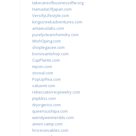
takecareofbusinessdfw.org
HamadaOfJapan.com
VersifyLifestyle.com
kingscreekadventures.com
antaeuslabs.com
purelycleanchemdry.com
WishOping.com
shoplegacee.com
bonvivantshop.com
CupPlante.com
mpzin.com
stcreal.com
PopUpFlea.com
valueml.com
rebeccatorresjewelry.com
jmpbliss.com
drjorgerico.com
queensushipa.com
wendyweimerdds.com
ameri-camp.com
hrsreceivables.com