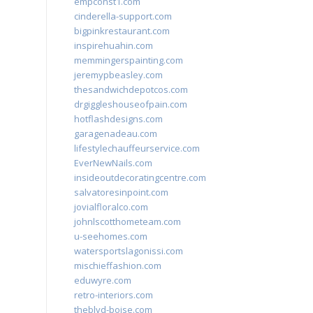
empconst1.com
cinderella-support.com
bigpinkrestaurant.com
inspirehuahin.com
memmingerspainting.com
jeremypbeasley.com
thesandwichdepotcos.com
drgiggleshouseofpain.com
hotflashdesigns.com
garagenadeau.com
lifestylechauffeurservice.com
EverNewNails.com
insideoutdecoratingcentre.com
salvatoresinpoint.com
jovialfloralco.com
johnlscotthometeam.com
u-seehomes.com
watersportslagonissi.com
mischieffashion.com
eduwyre.com
retro-interiors.com
theblvd-boise.com