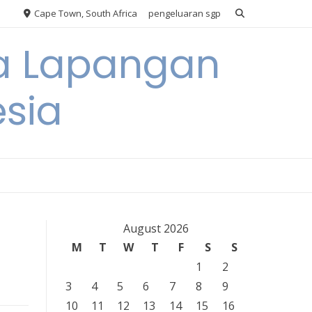
Cape Town, South Africa
pengeluaran sgp
ya Lapangan
esia
August 2026
M
T
W
T
F
S
S
1
2
3
4
5
6
7
8
9
10
11
12
13
14
15
16