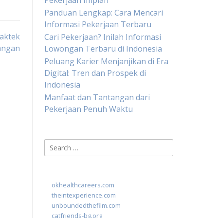
Pekerjaan Impian
Panduan Lengkap: Cara Mencari
Informasi Pekerjaan Terbaru
aktek
Cari Pekerjaan? Inilah Informasi
angan
Lowongan Terbaru di Indonesia
Peluang Karier Menjanjikan di Era
Digital: Tren dan Prospek di
Indonesia
Manfaat dan Tantangan dari
Pekerjaan Penuh Waktu
Search
for:
okhealthcareers.com
theintexperience.com
unboundedthefilm.com
catfriends-bg.org