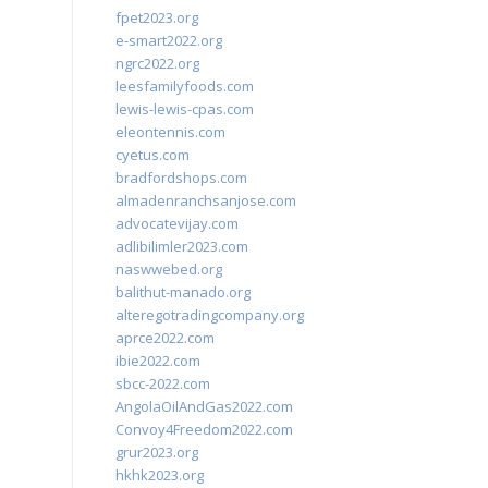
fpet2023.org
e-smart2022.org
ngrc2022.org
leesfamilyfoods.com
lewis-lewis-cpas.com
eleontennis.com
cyetus.com
bradfordshops.com
almadenranchsanjose.com
advocatevijay.com
adlibilimler2023.com
naswwebed.org
balithut-manado.org
alteregotradingcompany.org
aprce2022.com
ibie2022.com
sbcc-2022.com
AngolaOilAndGas2022.com
Convoy4Freedom2022.com
grur2023.org
hkhk2023.org