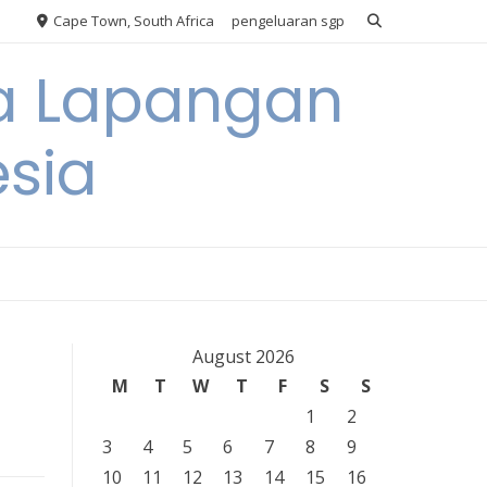
Cape Town, South Africa
pengeluaran sgp
ya Lapangan
esia
August 2026
M
T
W
T
F
S
S
1
2
3
4
5
6
7
8
9
10
11
12
13
14
15
16