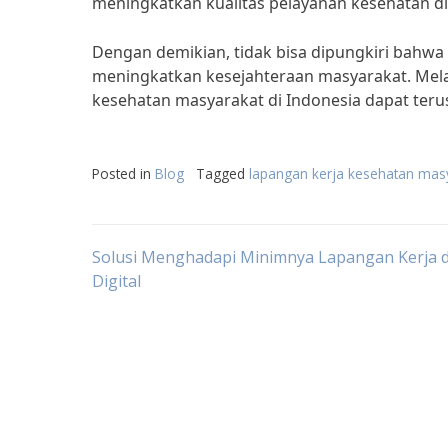
meningkatkan kualitas pelayanan kesehatan di
Dengan demikian, tidak bisa dipungkiri bahwa
meningkatkan kesejahteraan masyarakat. Melal
kesehatan masyarakat di Indonesia dapat teru
Posted in
Blog
Tagged
lapangan kerja kesehatan mas
Post
Solusi Menghadapi Minimnya Lapangan Kerja d
Digital
navigation