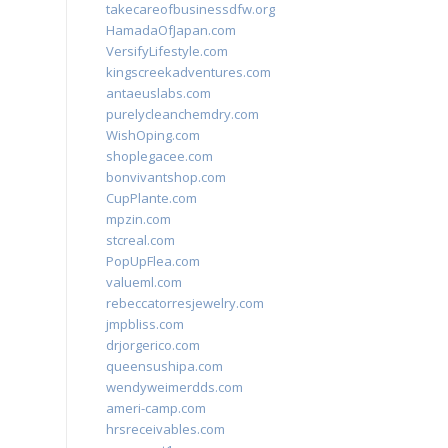
takecareofbusinessdfw.org
HamadaOfJapan.com
VersifyLifestyle.com
kingscreekadventures.com
antaeuslabs.com
purelycleanchemdry.com
WishOping.com
shoplegacee.com
bonvivantshop.com
CupPlante.com
mpzin.com
stcreal.com
PopUpFlea.com
valueml.com
rebeccatorresjewelry.com
jmpbliss.com
drjorgerico.com
queensushipa.com
wendyweimerdds.com
ameri-camp.com
hrsreceivables.com