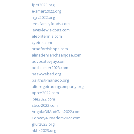
fpet2023.org
e-smart2022.org
ngrc2022.org
leesfamilyfoods.com
lewis-lewis-cpas.com
eleontennis.com
cyetus.com
bradfordshops.com
almadenranchsanjose.com
advocatevijay.com
adlibilimler2023.com
naswwebed.org
balithut-manado.org
alteregotradingcompany.org
aprce2022.com
ibie2022.com
sbcc-2022.com
AngolaOilAndGas2022.com
Convoy4Freedom2022.com
grur2023.org
hkhk2023.org