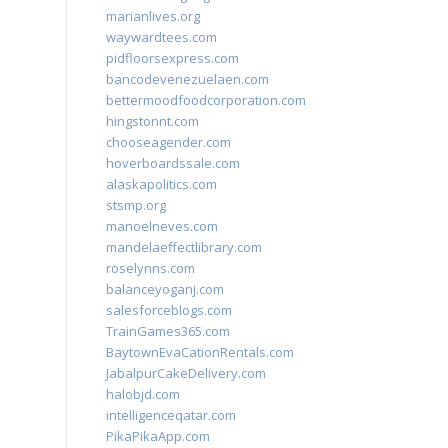
marianlives.org
waywardtees.com
pidfloorsexpress.com
bancodevenezuelaen.com
bettermoodfoodcorporation.com
hingstonnt.com
chooseagender.com
hoverboardssale.com
alaskapolitics.com
stsmp.org
manoelneves.com
mandelaeffectlibrary.com
roselynns.com
balanceyoganj.com
salesforceblogs.com
TrainGames365.com
BaytownEvaCationRentals.com
JabalpurCakeDelivery.com
halobjd.com
intelligenceqatar.com
PikaPikaApp.com