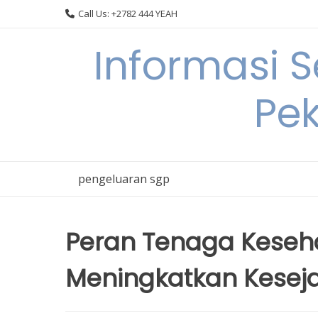
Skip
Call Us: +2782 444 YEAH
to
content
Informasi 
Pek
pengeluaran sgp
Peran Tenaga Keseh
Meningkatkan Kesej