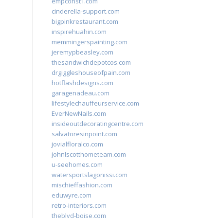
empconst1.com
cinderella-support.com
bigpinkrestaurant.com
inspirehuahin.com
memmingerspainting.com
jeremypbeasley.com
thesandwichdepotcos.com
drgiggleshouseofpain.com
hotflashdesigns.com
garagenadeau.com
lifestylechauffeurservice.com
EverNewNails.com
insideoutdecoratingcentre.com
salvatoresinpoint.com
jovialfloralco.com
johnlscotthometeam.com
u-seehomes.com
watersportslagonissi.com
mischieffashion.com
eduwyre.com
retro-interiors.com
theblvd-boise.com