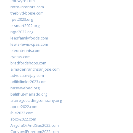
eduwyre.com
retro-interiors.com
theblvd-boise.com
fpet2023.org
e-smart2022.org
ngrc2022.org
leesfamilyfoods.com
lewis-lewis-cpas.com
eleontennis.com
cyetus.com
bradfordshops.com
almadenranchsanjose.com
advocatevijay.com
adlibilimler2023.com
naswwebed.org
balithut-manado.org
alteregotradingcompany.org
aprce2022.com
ibie2022.com
sbcc-2022.com
AngolaOilAndGas2022.com
Convoy4Freedom2022.com