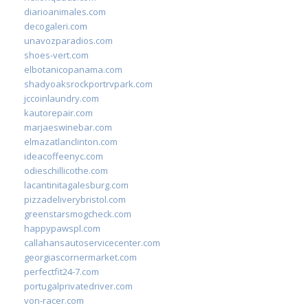
diarioanimales.com
decogaleri.com
unavozparadios.com
shoes-vert.com
elbotanicopanama.com
shadyoaksrockportrvpark.com
jccoinlaundry.com
kautorepair.com
marjaeswinebar.com
elmazatlanclinton.com
ideacoffeenyc.com
odieschillicothe.com
lacantinitagalesburg.com
pizzadeliverybristol.com
greenstarsmogcheck.com
happypawspl.com
callahansautoservicecenter.com
georgiascornermarket.com
perfectfit24-7.com
portugalprivatedriver.com
von-racer.com