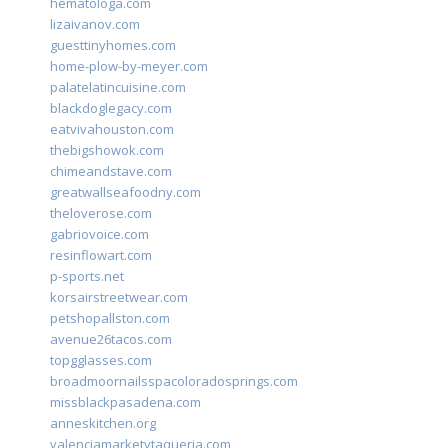
hematologa.com
lizaivanov.com
guesttinyhomes.com
home-plow-by-meyer.com
palatelatincuisine.com
blackdoglegacy.com
eatvivahouston.com
thebigshowok.com
chimeandstave.com
greatwallseafoodny.com
theloverose.com
gabriovoice.com
resinflowart.com
p-sports.net
korsairstreetwear.com
petshopallston.com
avenue26tacos.com
topgglasses.com
broadmoornailsspacoloradosprings.com
missblackpasadena.com
anneskitchen.org
valenciamarketytaqueria.com