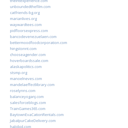
theintexperience.com
unboundedthefilm.com
catfriends-bg.org
marianlives.org
waywardtees.com
pidfloorsexpress.com
bancodevenezuelaen.com
bettermoodfoodcorporation.com
hingstonnt.com
chooseagender.com
hoverboardssale.com
alaskapolitics.com
stsmp.org
manoelneves.com
mandelaeffectlibrary.com
roselynns.com
balanceyoganj.com
salesforceblogs.com
TrainGames365.com
BaytownEvaCationRentals.com
JabalpurCakeDelivery.com
halobjd.com