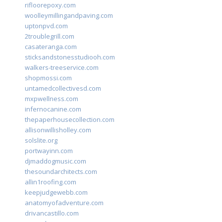
rifloorepoxy.com
woolleymillingandpaving.com
uptonpvd.com
2troublegrill.com
casateranga.com
sticksandstonesstudiooh.com
walkers-treeservice.com
shopmossi.com
untamedcollectivesd.com
mxpwellness.com
infernocanine.com
thepaperhousecollection.com
allisonwillisholley.com
solslite.org
portwayinn.com
djmaddogmusic.com
thesoundarchitects.com
allin1roofing.com
keepjudgewebb.com
anatomyofadventure.com
drivancastillo.com