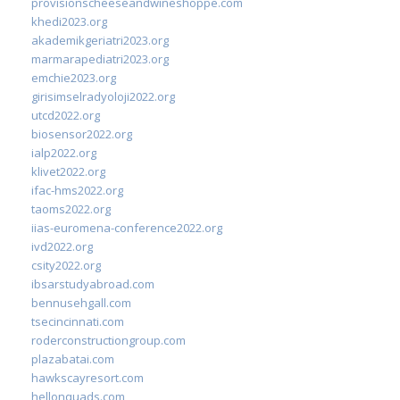
provisionscheeseandwineshoppe.com
khedi2023.org
akademikgeriatri2023.org
marmarapediatri2023.org
emchie2023.org
girisimselradyoloji2022.org
utcd2022.org
biosensor2022.org
ialp2022.org
klivet2022.org
ifac-hms2022.org
taoms2022.org
iias-euromena-conference2022.org
ivd2022.org
csity2022.org
ibsarstudyabroad.com
bennusehgall.com
tsecincinnati.com
roderconstructiongroup.com
plazabatai.com
hawkscayresort.com
hellonquads.com