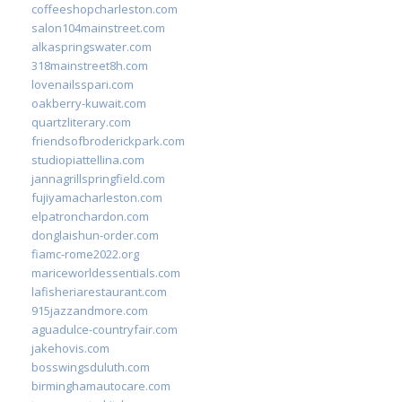
coffeeshopcharleston.com
salon104mainstreet.com
alkaspringswater.com
318mainstreet8h.com
lovenailsspari.com
oakberry-kuwait.com
quartzliterary.com
friendsofbroderickpark.com
studiopiattellina.com
jannagrillspringfield.com
fujiyamacharleston.com
elpatronchardon.com
donglaishun-order.com
fiamc-rome2022.org
mariceworldessentials.com
lafisheriarestaurant.com
915jazzandmore.com
aguadulce-countryfair.com
jakehovis.com
bosswingsduluth.com
birminghamautocare.com