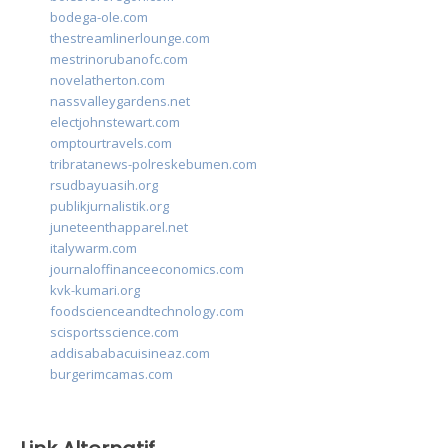
bodega-ole.com
thestreamlinerlounge.com
mestrinorubanofc.com
novelatherton.com
nassvalleygardens.net
electjohnstewart.com
omptourtravels.com
tribratanews-polreskebumen.com
rsudbayuasih.org
publikjurnalistik.org
juneteenthapparel.net
italywarm.com
journaloffinanceeconomics.com
kvk-kumari.org
foodscienceandtechnology.com
scisportsscience.com
addisababacuisineaz.com
burgerimcamas.com