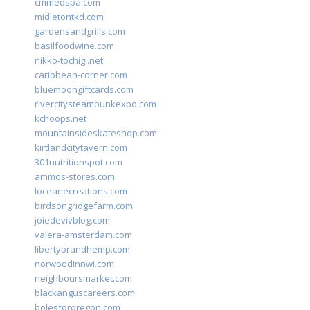
cmmedspa.com
midletontkd.com
gardensandgrills.com
basilfoodwine.com
nikko-tochigi.net
caribbean-corner.com
bluemoongiftcards.com
rivercitysteampunkexpo.com
kchoops.net
mountainsideskateshop.com
kirtlandcitytavern.com
301nutritionspot.com
ammos-stores.com
loceanecreations.com
birdsongridgefarm.com
joiedevivblog.com
valera-amsterdam.com
libertybrandhemp.com
norwoodinnwi.com
neighboursmarket.com
blackanguscareers.com
bolesfororegon.com