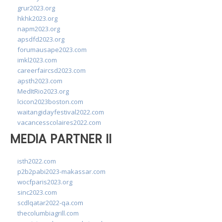
grur2023.org
hkhk2023.org
napm2023.org
apsdfd2023.org
forumausape2023.com
imkl2023.com
careerfaircsd2023.com
apsth2023.com
MedItRio2023.org
lcicon2023boston.com
waitangidayfestival2022.com
vacancesscolaires2022.com
MEDIA PARTNER II
isth2022.com
p2b2pabi2023-makassar.com
wocfparis2023.org
sinc2023.com
scdlqatar2022-qa.com
thecolumbiagrill.com