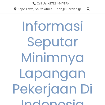
Skip
Call Us: +2782 444 YEAH
to
Cape Town, South Africa
pengeluaran sgp
content
Informasi
Seputar
Minimnya
Lapangan
Pekerjaan Di
Indonesia