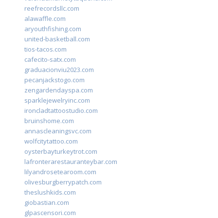
reefrecordsllc.com
alawaffle.com
aryouthfishing.com
united-basketball.com
tios-tacos.com
cafecito-satx.com
graduacionviu2023.com
pecanjackstogo.com
zengardendayspa.com
sparklejewelryinc.com
ironcladtattoostudio.com
bruinshome.com
annascleaningsvc.com
wolfcitytattoo.com
oysterbayturkeytrot.com
lafronterarestauranteybar.com
lilyandrosetearoom.com
olivesburgberrypatch.com
theslushkids.com
giobastian.com
glpascensori.com