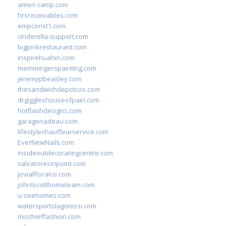
ameri-camp.com
hrsreceivables.com
empconst1.com
cinderella-support.com
bigpinkrestaurant.com
inspirehuahin.com
memmingerspainting.com
jeremypbeasley.com
thesandwichdepotcos.com
drgiggleshouseofpain.com
hotflashdesigns.com
garagenadeau.com
lifestylechauffeurservice.com
EverNewNails.com
insideoutdecoratingcentre.com
salvatoresinpoint.com
jovialfloralco.com
johnlscotthometeam.com
u-seehomes.com
watersportslagonissi.com
mischieffashion.com