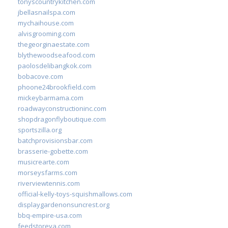
tonyscountrykitchen.com
jbellasnailspa.com
mychaihouse.com
alvisgrooming.com
thegeorginaestate.com
blythewoodseafood.com
paolosdelibangkok.com
bobacove.com
phoone24brookfield.com
mickeybarmama.com
roadwayconstructioninc.com
shopdragonflyboutique.com
sportszilla.org
batchprovisionsbar.com
brasserie-gobette.com
musicrearte.com
morseysfarms.com
riverviewtennis.com
official-kelly-toys-squishmallows.com
displaygardenonsuncrest.org
bbq-empire-usa.com
feedstoreva.com