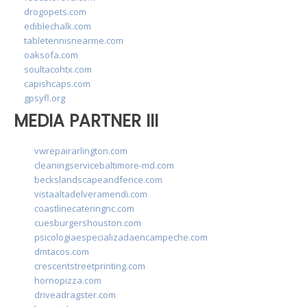
drogopets.com
ediblechalk.com
tabletennisnearme.com
oaksofa.com
soultacohtx.com
capishcaps.com
gpsyfl.org
MEDIA PARTNER III
vwrepairarlington.com
cleaningservicebaltimore-md.com
beckslandscapeandfence.com
vistaaltadelveramendi.com
coastlinecateringnc.com
cuesburgershouston.com
psicologiaespecializadaencampeche.com
dmtacos.com
crescentstreetprinting.com
hornopizza.com
driveadragster.com