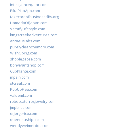
intelligenceqatar.com
PikaPikaApp.com
takecareofbusinessdfw.org
HamadaOfJapan.com
VersifyLifestyle.com
kingscreekadventures.com
antaeuslabs.com
purelycleanchemdry.com
WishOping.com
shoplegacee.com
bonvivantshop.com
CupPlante.com
mpzin.com
stcreal.com
PopUpFlea.com
valueml.com
rebeccatorresjewelry.com
jmpbliss.com
drjorgerico.com
queensushipa.com
wendyweimerdds.com