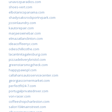
unavozparadios.com
shoes-vert.com
elbotanicopanama.com
shadyoaksrockportrvpark.com
jccoinlaundry.com
kautorepair.com
marjaeswinebar.com
elmazatlanclinton.com
ideacoffeenyc.com
odieschillicothe.com
lacantinitagalesburg.com
pizzadeliverybristol.com
greenstarsmogcheck.com
happypawspl.com
callahansautoservicecenter.com
georgiascornermarket.com
perfectfit24-7.com
portugalprivatedriver.com
von-racer.com
coffeeshopcharleston.com
salon104mainstreet.com
alkaspringswater.com