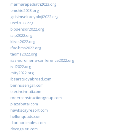
marmarapediatri2023.org
emchie2023.org
girisimselradyoloji2022.org
utcd2022.org
biosensor2022.org
ialp2022.org
klivet2022.org
ifac-hms2022.org
taoms2022.org
iias-euromena-conference2022.org
ivd2022.org
csity2022.org
ibsarstudyabroad.com
bennusehgall.com
tsecincinnati.com
roderconstructiongroup.com
plazabatai.com
hawkscayresort.com
hellonquads.com
diarioanimales.com
decogaleri.com