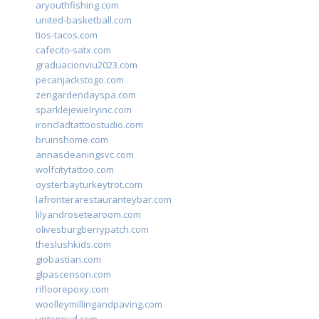
aryouthfishing.com
united-basketball.com
tios-tacos.com
cafecito-satx.com
graduacionviu2023.com
pecanjackstogo.com
zengardendayspa.com
sparklejewelryinc.com
ironcladtattoostudio.com
bruinshome.com
annascleaningsvc.com
wolfcitytattoo.com
oysterbayturkeytrot.com
lafronterarestauranteybar.com
lilyandrosetearoom.com
olivesburgberrypatch.com
theslushkids.com
giobastian.com
glpascensori.com
rifloorepoxy.com
woolleymillingandpaving.com