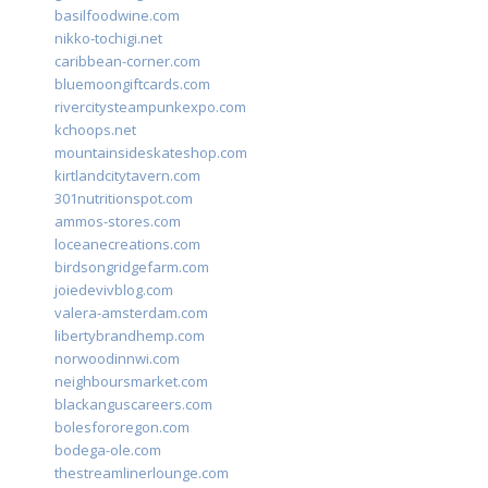
basilfoodwine.com
nikko-tochigi.net
caribbean-corner.com
bluemoongiftcards.com
rivercitysteampunkexpo.com
kchoops.net
mountainsideskateshop.com
kirtlandcitytavern.com
301nutritionspot.com
ammos-stores.com
loceanecreations.com
birdsongridgefarm.com
joiedevivblog.com
valera-amsterdam.com
libertybrandhemp.com
norwoodinnwi.com
neighboursmarket.com
blackanguscareers.com
bolesfororegon.com
bodega-ole.com
thestreamlinerlounge.com