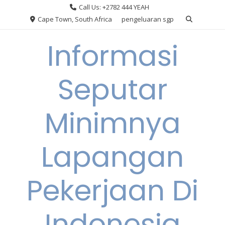
Skip
Call Us: +2782 444 YEAH
to
Cape Town, South Africa
pengeluaran sgp
content
Informasi
Seputar
Minimnya
Lapangan
Pekerjaan Di
Indonesia