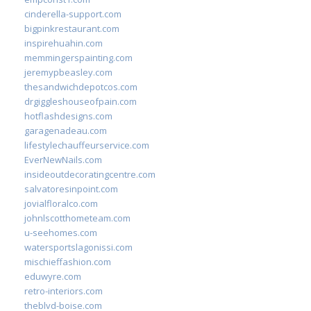
cinderella-support.com
bigpinkrestaurant.com
inspirehuahin.com
memmingerspainting.com
jeremypbeasley.com
thesandwichdepotcos.com
drgiggleshouseofpain.com
hotflashdesigns.com
garagenadeau.com
lifestylechauffeurservice.com
EverNewNails.com
insideoutdecoratingcentre.com
salvatoresinpoint.com
jovialfloralco.com
johnlscotthometeam.com
u-seehomes.com
watersportslagonissi.com
mischieffashion.com
eduwyre.com
retro-interiors.com
theblvd-boise.com