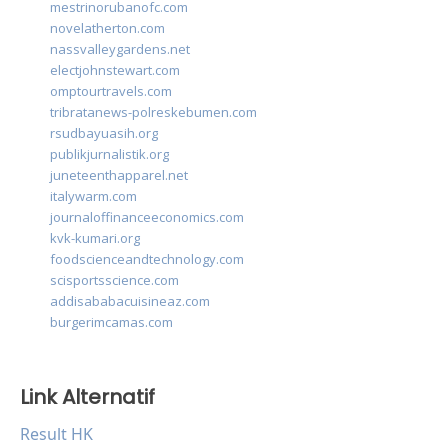
mestrinorubanofc.com
novelatherton.com
nassvalleygardens.net
electjohnstewart.com
omptourtravels.com
tribratanews-polreskebumen.com
rsudbayuasih.org
publikjurnalistik.org
juneteenthapparel.net
italywarm.com
journaloffinanceeconomics.com
kvk-kumari.org
foodscienceandtechnology.com
scisportsscience.com
addisababacuisineaz.com
burgerimcamas.com
Link Alternatif
Result HK