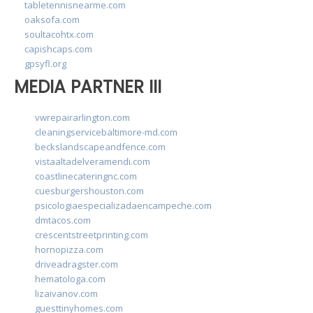
tabletennisnearme.com
oaksofa.com
soultacohtx.com
capishcaps.com
gpsyfl.org
MEDIA PARTNER III
vwrepairarlington.com
cleaningservicebaltimore-md.com
beckslandscapeandfence.com
vistaaltadelveramendi.com
coastlinecateringnc.com
cuesburgershouston.com
psicologiaespecializadaencampeche.com
dmtacos.com
crescentstreetprinting.com
hornopizza.com
driveadragster.com
hematologa.com
lizaivanov.com
guesttinyhomes.com