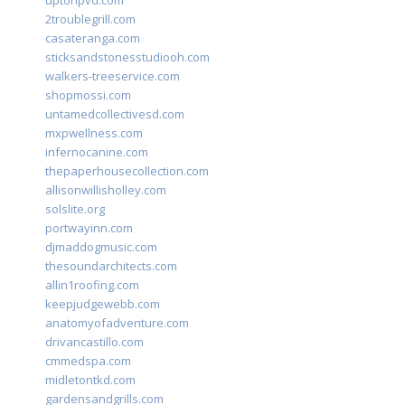
uptonpvd.com
2troublegrill.com
casateranga.com
sticksandstonesstudiooh.com
walkers-treeservice.com
shopmossi.com
untamedcollectivesd.com
mxpwellness.com
infernocanine.com
thepaperhousecollection.com
allisonwillisholley.com
solslite.org
portwayinn.com
djmaddogmusic.com
thesoundarchitects.com
allin1roofing.com
keepjudgewebb.com
anatomyofadventure.com
drivancastillo.com
cmmedspa.com
midletontkd.com
gardensandgrills.com