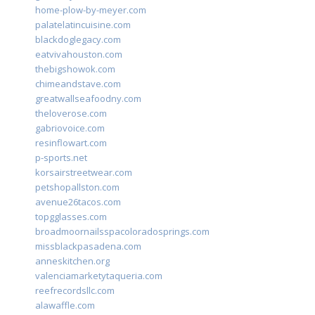
home-plow-by-meyer.com
palatelatincuisine.com
blackdoglegacy.com
eatvivahouston.com
thebigshowok.com
chimeandstave.com
greatwallseafoodny.com
theloverose.com
gabriovoice.com
resinflowart.com
p-sports.net
korsairstreetwear.com
petshopallston.com
avenue26tacos.com
topgglasses.com
broadmoornailsspacoloradosprings.com
missblackpasadena.com
anneskitchen.org
valenciamarketytaqueria.com
reefrecordsllc.com
alawaffle.com