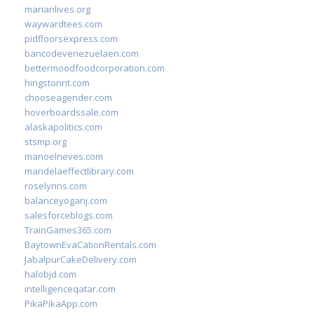
marianlives.org
waywardtees.com
pidfloorsexpress.com
bancodevenezuelaen.com
bettermoodfoodcorporation.com
hingstonnt.com
chooseagender.com
hoverboardssale.com
alaskapolitics.com
stsmp.org
manoelneves.com
mandelaeffectlibrary.com
roselynns.com
balanceyoganj.com
salesforceblogs.com
TrainGames365.com
BaytownEvaCationRentals.com
JabalpurCakeDelivery.com
halobjd.com
intelligenceqatar.com
PikaPikaApp.com