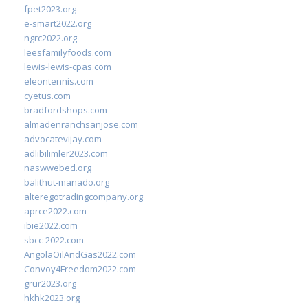
fpet2023.org
e-smart2022.org
ngrc2022.org
leesfamilyfoods.com
lewis-lewis-cpas.com
eleontennis.com
cyetus.com
bradfordshops.com
almadenranchsanjose.com
advocatevijay.com
adlibilimler2023.com
naswwebed.org
balithut-manado.org
alteregotradingcompany.org
aprce2022.com
ibie2022.com
sbcc-2022.com
AngolaOilAndGas2022.com
Convoy4Freedom2022.com
grur2023.org
hkhk2023.org