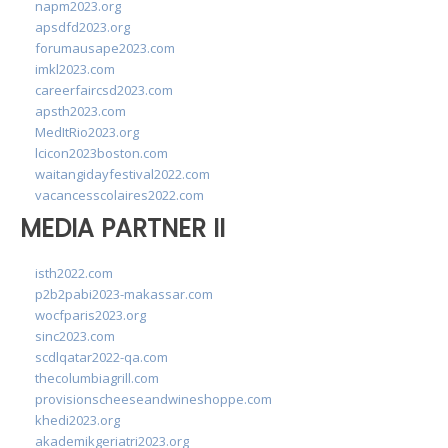
napm2023.org
apsdfd2023.org
forumausape2023.com
imkl2023.com
careerfaircsd2023.com
apsth2023.com
MedItRio2023.org
lcicon2023boston.com
waitangidayfestival2022.com
vacancesscolaires2022.com
MEDIA PARTNER II
isth2022.com
p2b2pabi2023-makassar.com
wocfparis2023.org
sinc2023.com
scdlqatar2022-qa.com
thecolumbiagrill.com
provisionscheeseandwineshoppe.com
khedi2023.org
akademikgeriatri2023.org