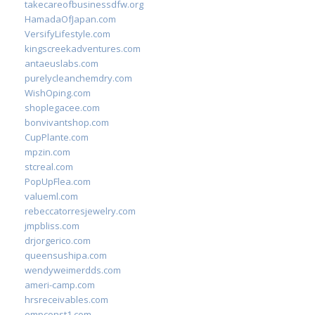
takecareofbusinessdfw.org
HamadaOfJapan.com
VersifyLifestyle.com
kingscreekadventures.com
antaeuslabs.com
purelycleanchemdry.com
WishOping.com
shoplegacee.com
bonvivantshop.com
CupPlante.com
mpzin.com
stcreal.com
PopUpFlea.com
valueml.com
rebeccatorresjewelry.com
jmpbliss.com
drjorgerico.com
queensushipa.com
wendyweimerdds.com
ameri-camp.com
hrsreceivables.com
empconst1.com