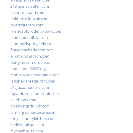
318mainstreet8h.com
lovenailsspari.com
oakberry-kuwait.com
quartzliterary.com
friendsofbroderickpark.com
studiopiattellina.com
jannagrillspringfield.com
fujiyamacharleston.com
elpatronchardon.com
donglaishun-order.com
fiamc-rome2022.org
mariceworldessentials.com
lafisheriarestaurant.com
915jazzandmore.com
aguadulce-countryfair.com
jakehovis.com
bosswingsduluth.com
birminghamautocare.com
tonyscountrykitchen.com
jbellasnailspa.com
mychaihouse.com