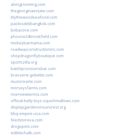
alvisgrooming.com
thegeorginaestate.com
blythewoodseafood.com
paolosdelibangkok.com
bobacove.com
phoone24brookfield.com
mickeybarmama.com
roadwayconstructioninc.com
shopdragonflyboutique.com
sportszilla.org
batchprovisionsbar.com
brasserie-gobette.com
musicrearte.com
morseysfarms.com
riverviewtennis.com
official-kelly-toys-squishmallows.com
displaygardenonsuncrest.org
bbq-empire-usa.com
feedstoreva.com
drogopets.com
ediblechalk.com