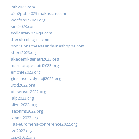
isth2022.com
p2b2pabi2023-makassar.com
wocfparis2023.org
sinc2023.com
scdlqatar2022-qa.com
thecolumbiagrill.com
provisionscheeseandwineshoppe.com
khedi2023.org
akademikgeriatri2023.org
marmarapediatri2023.org
emchie2023.org
girisimselradyoloji2022.org
utcd2022.org
biosensor2022.org
ialp2022.org
klivet2022.org
ifac-hms2022.org
taoms2022.org
iias-euromena-conference2022.org
ivd2022.org
csity2022.org