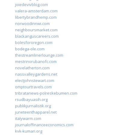
joiedevivblog.com
valera-amsterdam.com
libertybrandhemp.com
norwoodinnwi.com
neighboursmarket.com
blackanguscareers.com
bolesfororegon.com
bodega-ole.com
thestreamlinerlounge.com
mestrinorubanofc.com
novelatherton.com
nassvalleygardens.net
electjohnstewart.com
omptourtravels.com
tribratanews-polreskebumen.com
rsudbayuasih.org
publikjurnalistik.org
juneteenthapparel.net
italywarm.com
journaloffinanceeconomics.com
kvk-kumari.org