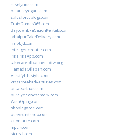
roselynns.com
balanceyoganj.com
salesforceblogs.com
TrainGames365.com
BaytownEvaCationRentals.com
JabalpurCakeDelivery.com
halobjd.com
intelligenceqatar.com
PikaPikaApp.com
takecareofbusinessdfw.org
HamadaOfJapan.com
VersifyLifestyle.com
kingscreekadventures.com
antaeuslabs.com
purelycleanchemdry.com
WishOping.com
shoplegacee.com
bonvivantshop.com
CupPlante.com
mpzin.com
stcreal.com