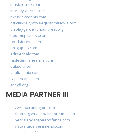
musicrearte.com
morseysfarms.com
riverviewtennis.com
official-kelly-toys-squishmallows.com
displaygardenonsuncrest.org
bbq-empire-usa.com
feedstoreva.com
drogopets.com
ediblechalk.com
tabletennisnearme.com
oaksofa.com
soultacohtx.com
capishcaps.com
gpsyfl.org
MEDIA PARTNER III
vwrepairarlington.com
cleaningservicebaltimore-md.com
beckslandscapeandfence.com
vistaaltadelveramendi.com