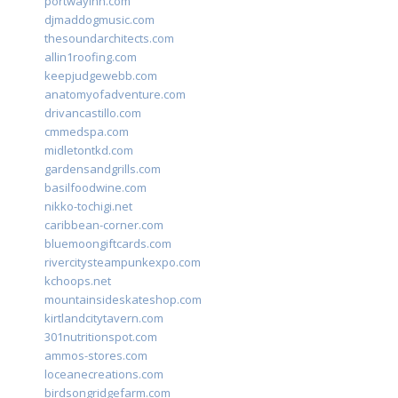
portwayinn.com
djmaddogmusic.com
thesoundarchitects.com
allin1roofing.com
keepjudgewebb.com
anatomyofadventure.com
drivancastillo.com
cmmedspa.com
midletontkd.com
gardensandgrills.com
basilfoodwine.com
nikko-tochigi.net
caribbean-corner.com
bluemoongiftcards.com
rivercitysteampunkexpo.com
kchoops.net
mountainsideskateshop.com
kirtlandcitytavern.com
301nutritionspot.com
ammos-stores.com
loceanecreations.com
birdsongridgefarm.com