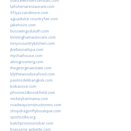
mariceworldessentials.com
lafisheriarestaurant.com
915jazzandmore.com
aguadulce-countryfair.com
jakehovis.com
bosswingsduluth.com
birminghamautocare.com
tonyscountrykitchen.com
jbellasnailspa.com
mychaihouse.com
alvisgrooming.com
thegeorginaestate.com
blythewoodseafood.com
paolosdelibangkok.com
bobacove.com
phoone24brookfield.com
mickeybarmama.com
roadwayconstructioninc.com
shopdragonflyboutique.com
sportszilla.org
batchprovisionsbar.com
brasserie-gobette.com