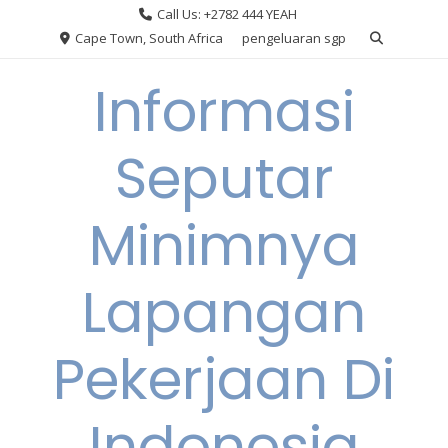
Skip
Call Us: +2782 444 YEAH
to
Cape Town, South Africa
pengeluaran sgp
content
Informasi
Seputar
Minimnya
Lapangan
Pekerjaan Di
Indonesia