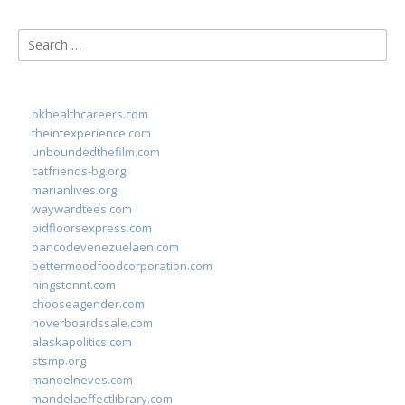
Search
for:
okhealthcareers.com
theintexperience.com
unboundedthefilm.com
catfriends-bg.org
marianlives.org
waywardtees.com
pidfloorsexpress.com
bancodevenezuelaen.com
bettermoodfoodcorporation.com
hingstonnt.com
chooseagender.com
hoverboardssale.com
alaskapolitics.com
stsmp.org
manoelneves.com
mandelaeffectlibrary.com