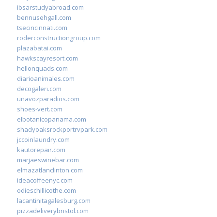
ibsarstudyabroad.com
bennusehgall.com
tsecincinnati.com
roderconstructiongroup.com
plazabatai.com
hawkscayresort.com
hellonquads.com
diarioanimales.com
decogaleri.com
unavozparadios.com
shoes-vert.com
elbotanicopanama.com
shadyoaksrockportrvpark.com
jccoinlaundry.com
kautorepair.com
marjaeswinebar.com
elmazatlanclinton.com
ideacoffeenyc.com
odieschillicothe.com
lacantinitagalesburg.com
pizzadeliverybristol.com