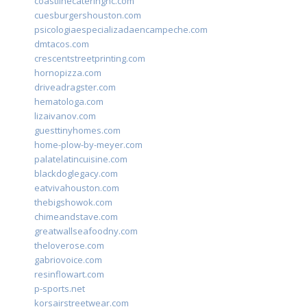
coastlinecateringnc.com
cuesburgershouston.com
psicologiaespecializadaencampeche.com
dmtacos.com
crescentstreetprinting.com
hornopizza.com
driveadragster.com
hematologa.com
lizaivanov.com
guesttinyhomes.com
home-plow-by-meyer.com
palatelatincuisine.com
blackdoglegacy.com
eatvivahouston.com
thebigshowok.com
chimeandstave.com
greatwallseafoodny.com
theloverose.com
gabriovoice.com
resinflowart.com
p-sports.net
korsairstreetwear.com