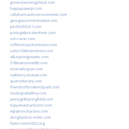
greenstarsmogcheck.com
happypawspl.com
callahansautoservicecenter.com
georgiascornermarket.com
perfectfit24-7.com
portugalprivatedriver.com
von-racer.com
coffeeshopcharleston.com
salon104mainstreet.com
alkaspringswater.com
318mainstreet8h.com
lovenailsspari.com
oakberry-kuwait.com
quartzliterary.com
friendsofbroderickpark.com
studiopiattellina.com
jannagrillspringfield.com
fujiyamacharleston.com
elpatronchardon.com
donglaishun-order.com
fiamc-rome2022.org