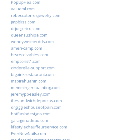
PopUpFlea.com
valueml.com
rebeccatorresjewelry.com
jmpbliss.com
drjorgerico.com
queensushipa.com
wendyweimerdds.com
ameri-camp.com
hrsreceivables.com
empconst1.com
cinderella-support.com
bigpinkrestaurant.com
inspirehuahin.com
memmingerspainting.com
jeremypbeasley.com
thesandwichdepotcos.com
drgiggleshouseofpain.com
hotflashdesigns.com
garagenadeau.com
lifestylechauffeurservice.com
EverNewNails.com