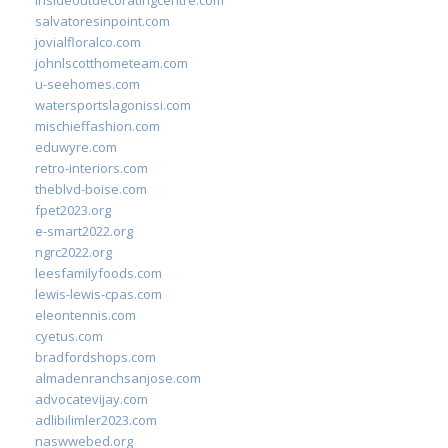
insideoutdecoratingcentre.com
salvatoresinpoint.com
jovialfloralco.com
johnlscotthometeam.com
u-seehomes.com
watersportslagonissi.com
mischieffashion.com
eduwyre.com
retro-interiors.com
theblvd-boise.com
fpet2023.org
e-smart2022.org
ngrc2022.org
leesfamilyfoods.com
lewis-lewis-cpas.com
eleontennis.com
cyetus.com
bradfordshops.com
almadenranchsanjose.com
advocatevijay.com
adlibilimler2023.com
naswwebed.org