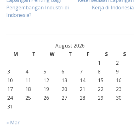
Lapangan Penting bagi
Ketersediaan Lapangan
Pengembangan Industri di
Kerja di Indonesia
navigation
Indonesia?
August 2026
M
T
W
T
F
S
S
1
2
3
4
5
6
7
8
9
10
11
12
13
14
15
16
17
18
19
20
21
22
23
24
25
26
27
28
29
30
31
« Mar