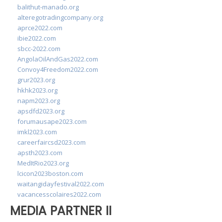
balithut-manado.org
alteregotradingcompany.org
aprce2022.com
ibie2022.com
sbcc-2022.com
AngolaOilAndGas2022.com
Convoy4Freedom2022.com
grur2023.org
hkhk2023.org
napm2023.org
apsdfd2023.org
forumausape2023.com
imkl2023.com
careerfaircsd2023.com
apsth2023.com
MedItRio2023.org
lcicon2023boston.com
waitangidayfestival2022.com
vacancesscolaires2022.com
MEDIA PARTNER II