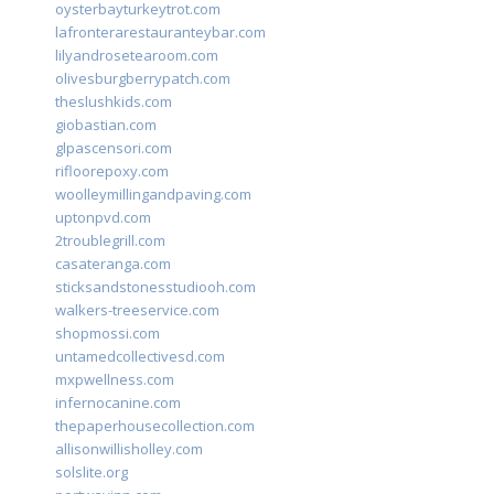
oysterbayturkeytrot.com
lafronterarestauranteybar.com
lilyandrosetearoom.com
olivesburgberrypatch.com
theslushkids.com
giobastian.com
glpascensori.com
rifloorepoxy.com
woolleymillingandpaving.com
uptonpvd.com
2troublegrill.com
casateranga.com
sticksandstonesstudiooh.com
walkers-treeservice.com
shopmossi.com
untamedcollectivesd.com
mxpwellness.com
infernocanine.com
thepaperhousecollection.com
allisonwillisholley.com
solslite.org