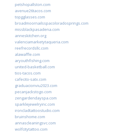
petshopallston.com
avenue26tacos.com
topgglasses.com
broadmoornailsspacoloradosprings.com
missblackpasadena.com
anneskitchen.org
valenciamarketytaqueria.com
reefrecordsllc.com
alawaffle.com
aryouthfishing.com
united-basketball.com
tios-tacos.com
cafecito-satx.com
graduacionviu2023.com
pecanjackstogo.com
zengardendayspa.com
sparklejewelryinc.com
ironcladtattoostudio.com
bruinshome.com
annascleaningsvc.com
wolfcitytattoo.com