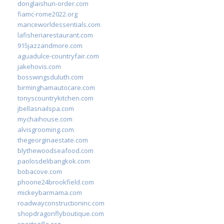
donglaishun-order.com
fiamc-rome2022.org
mariceworldessentials.com
lafisheriarestaurant.com
915jazzandmore.com
aguadulce-countryfair.com
jakehovis.com
bosswingsduluth.com
birminghamautocare.com
tonyscountrykitchen.com
jbellasnailspa.com
mychaihouse.com
alvisgrooming.com
thegeorginaestate.com
blythewoodseafood.com
paolosdelibangkok.com
bobacove.com
phoone24brookfield.com
mickeybarmama.com
roadwayconstructioninc.com
shopdragonflyboutique.com
sportszilla.org