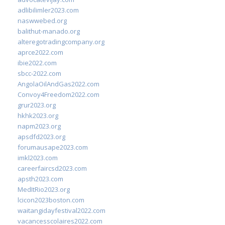
adlibilimler2023.com
naswwebed.org
balithut-manado.org
alteregotradingcompany.org
aprce2022.com
ibie2022.com
sbcc-2022.com
AngolaOilAndGas2022.com
Convoy4Freedom2022.com
grur2023.org
hkhk2023.org
napm2023.org
apsdfd2023.org
forumausape2023.com
imkl2023.com
careerfaircsd2023.com
apsth2023.com
MedItRio2023.org
lcicon2023boston.com
waitangidayfestival2022.com
vacancesscolaires2022.com