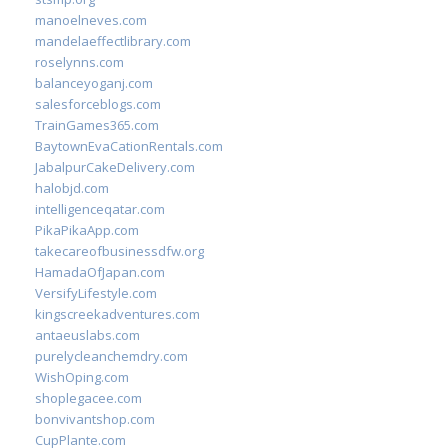
manoelneves.com
mandelaeffectlibrary.com
roselynns.com
balanceyoganj.com
salesforceblogs.com
TrainGames365.com
BaytownEvaCationRentals.com
JabalpurCakeDelivery.com
halobjd.com
intelligenceqatar.com
PikaPikaApp.com
takecareofbusinessdfw.org
HamadaOfJapan.com
VersifyLifestyle.com
kingscreekadventures.com
antaeuslabs.com
purelycleanchemdry.com
WishOping.com
shoplegacee.com
bonvivantshop.com
CupPlante.com