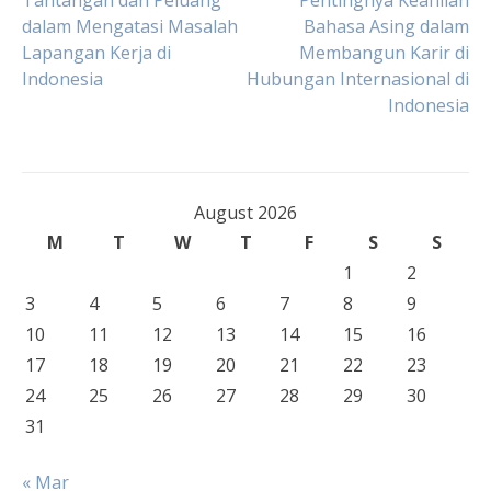
Post
Tantangan dan Peluang
Pentingnya Keahlian
dalam Mengatasi Masalah
Bahasa Asing dalam
Lapangan Kerja di
Membangun Karir di
navigation
Indonesia
Hubungan Internasional di
Indonesia
August 2026
M
T
W
T
F
S
S
1
2
3
4
5
6
7
8
9
10
11
12
13
14
15
16
17
18
19
20
21
22
23
24
25
26
27
28
29
30
31
« Mar