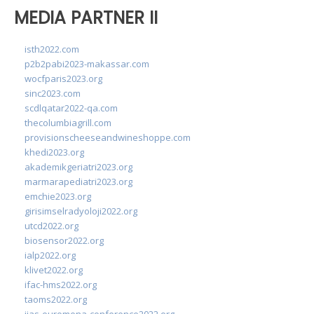
MEDIA PARTNER II
isth2022.com
p2b2pabi2023-makassar.com
wocfparis2023.org
sinc2023.com
scdlqatar2022-qa.com
thecolumbiagrill.com
provisionscheeseandwineshoppe.com
khedi2023.org
akademikgeriatri2023.org
marmarapediatri2023.org
emchie2023.org
girisimselradyoloji2022.org
utcd2022.org
biosensor2022.org
ialp2022.org
klivet2022.org
ifac-hms2022.org
taoms2022.org
iias-euromena-conference2022.org