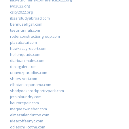
ivd2022.org
csity2022.org
ibsarstudyabroad.com
bennusehgall.com
tsecincinnati.com
roderconstructiongroup.com
plazabatai.com
hawkscayresort.com
hellonquads.com
diarioanimales.com
decogaleri.com
unavozparadios.com
shoes-vert.com
elbotanicopanama.com
shadyoaksrockportrvpark.com
jccoinlaundry.com
kautorepair.com
marjaeswinebar.com
elmazatlanclinton.com
ideacoffeenyc.com
odieschillicothe.com