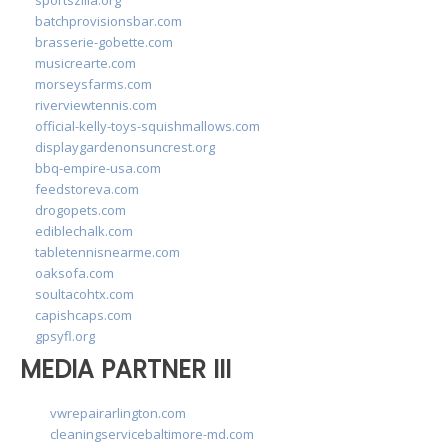
batchprovisionsbar.com
brasserie-gobette.com
musicrearte.com
morseysfarms.com
riverviewtennis.com
official-kelly-toys-squishmallows.com
displaygardenonsuncrest.org
bbq-empire-usa.com
feedstoreva.com
drogopets.com
ediblechalk.com
tabletennisnearme.com
oaksofa.com
soultacohtx.com
capishcaps.com
gpsyfl.org
MEDIA PARTNER III
vwrepairarlington.com
cleaningservicebaltimore-md.com