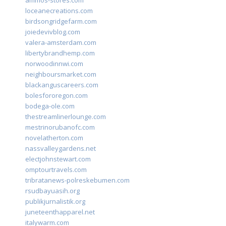
ammos-stores.com
loceanecreations.com
birdsongridgefarm.com
joiedevivblog.com
valera-amsterdam.com
libertybrandhemp.com
norwoodinnwi.com
neighboursmarket.com
blackanguscareers.com
bolesfororegon.com
bodega-ole.com
thestreamlinerlounge.com
mestrinorubanofc.com
novelatherton.com
nassvalleygardens.net
electjohnstewart.com
omptourtravels.com
tribratanews-polreskebumen.com
rsudbayuasih.org
publikjurnalistik.org
juneteenthapparel.net
italywarm.com