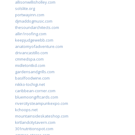
allisonwillisholley.com
solslite.org
portwayinn.com
djmaddogmusic.com
thesoundarchitects.com
allin1roofing.com
keepjudgewebb.com
anatomyofadventure.com
drivancastillo.com
cmmedspa.com
midletontkd.com
gardensandgrills.com
basilfoodwine.com
nikko-tochigi.net
caribbean-corner.com
bluemoongiftcards.com
rivercitysteampunkexpo.com
kchoops.net
mountainsideskateshop.com
kirtlandcitytavern.com
301nutritionspot.com