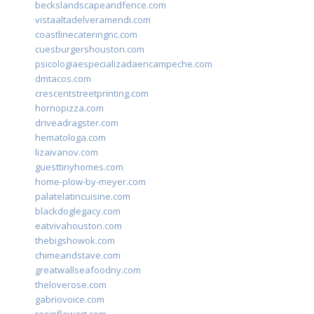
beckslandscapeandfence.com
vistaaltadelveramendi.com
coastlinecateringnc.com
cuesburgershouston.com
psicologiaespecializadaencampeche.com
dmtacos.com
crescentstreetprinting.com
hornopizza.com
driveadragster.com
hematologa.com
lizaivanov.com
guesttinyhomes.com
home-plow-by-meyer.com
palatelatincuisine.com
blackdoglegacy.com
eatvivahouston.com
thebigshowok.com
chimeandstave.com
greatwallseafoodny.com
theloverose.com
gabriovoice.com