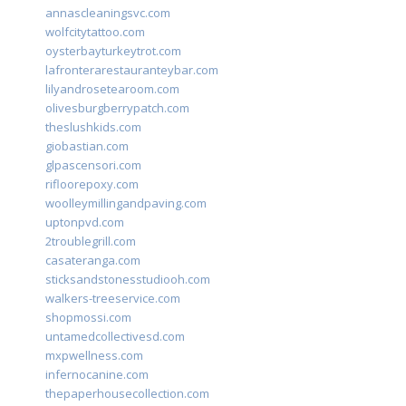
annascleaningsvc.com
wolfcitytattoo.com
oysterbayturkeytrot.com
lafronterarestauranteybar.com
lilyandrosetearoom.com
olivesburgberrypatch.com
theslushkids.com
giobastian.com
glpascensori.com
rifloorepoxy.com
woolleymillingandpaving.com
uptonpvd.com
2troublegrill.com
casateranga.com
sticksandstonesstudiooh.com
walkers-treeservice.com
shopmossi.com
untamedcollectivesd.com
mxpwellness.com
infernocanine.com
thepaperhousecollection.com