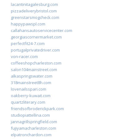
lacantinitagalesburg.com
pizzadeliverybristol.com
greenstarsmogcheck.com
happypawspl.com
callahansautoservicecenter.com
georgiascornermarket.com
perfectfit24-7.com
portugalprivatedriver.com
von-racer.com
coffeeshopcharleston.com
salon104mainstreet.com
alkaspringswater.com
318mainstreet8h.com
lovenailsspari.com
oakberry-kuwait.com
quartzliterary.com
friendsofbroderickpark.com
studiopiattellina.com
jannagrillspringfield.com
fujiyamacharleston.com
elpatronchardon.com