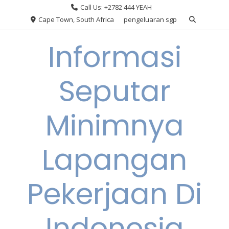
Skip
Call Us: +2782 444 YEAH
to
Cape Town, South Africa
pengeluaran sgp
content
Informasi
Seputar
Minimnya
Lapangan
Pekerjaan Di
Indonesia