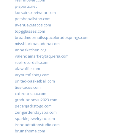
resinflowart.com
p-sports.net
korsairstreetwear.com
petshopallston.com
avenue26tacos.com
topgglasses.com
broadmoornailsspacoloradosprings.com
missblackpasadena.com
anneskitchen.org
valenciamarketytaqueria.com
reefrecordsllc.com
alawaffle.com
aryouthfishing.com
united-basketball.com
tios-tacos.com
cafecito-satx.com
graduacionviu2023.com
pecanjackstogo.com
zengardendayspa.com
sparklejewelryinc.com
ironcladtattoostudio.com
bruinshome.com