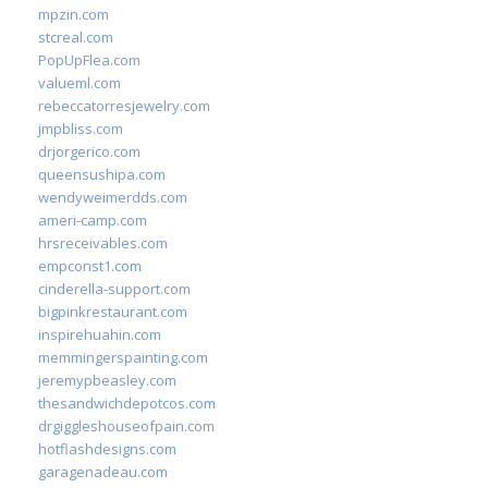
mpzin.com
stcreal.com
PopUpFlea.com
valueml.com
rebeccatorresjewelry.com
jmpbliss.com
drjorgerico.com
queensushipa.com
wendyweimerdds.com
ameri-camp.com
hrsreceivables.com
empconst1.com
cinderella-support.com
bigpinkrestaurant.com
inspirehuahin.com
memmingerspainting.com
jeremypbeasley.com
thesandwichdepotcos.com
drgiggleshouseofpain.com
hotflashdesigns.com
garagenadeau.com