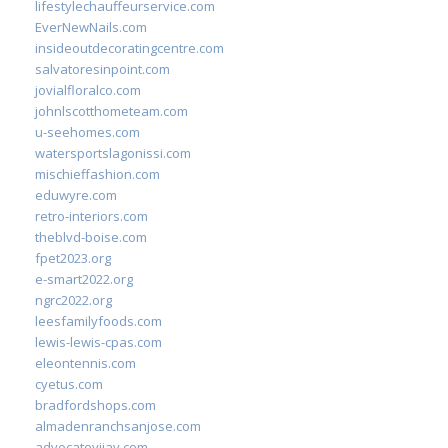
lifestylechauffeurservice.com
EverNewNails.com
insideoutdecoratingcentre.com
salvatoresinpoint.com
jovialfloralco.com
johnlscotthometeam.com
u-seehomes.com
watersportslagonissi.com
mischieffashion.com
eduwyre.com
retro-interiors.com
theblvd-boise.com
fpet2023.org
e-smart2022.org
ngrc2022.org
leesfamilyfoods.com
lewis-lewis-cpas.com
eleontennis.com
cyetus.com
bradfordshops.com
almadenranchsanjose.com
advocatevijay.com