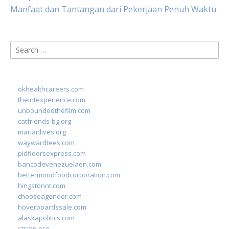
Manfaat dan Tantangan dari Pekerjaan Penuh Waktu
Search
for:
okhealthcareers.com
theintexperience.com
unboundedthefilm.com
catfriends-bg.org
marianlives.org
waywardtees.com
pidfloorsexpress.com
bancodevenezuelaen.com
bettermoodfoodcorporation.com
hingstonnt.com
chooseagender.com
hoverboardssale.com
alaskapolitics.com
stsmp.org